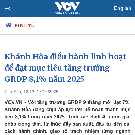
English
KINH TẾ
/
Khánh Hòa điều hành linh hoạt
Chính trị
Xã hội
Đảng
Tin 24h
để đạt mục tiêu tăng trưởng
Tổ chức nhân sự
Dự báo thời tiết
GRDP 8,1% năm 2025
Quốc hội
Giáo dục
Nhận diện sự thật
Dấu ấn VOV
Việc làm
Thứ Sáu, 18:12, 17/10/2025
Biển đảo
VOV.VN - Với tăng trưởng GRDP 9 tháng mới đạt 7%,
Khánh Hòa đang chịu áp lực lớn để hoàn thành mục
tiêu 8,1% trong năm 2025. Tỉnh xác định 4 nhóm giải
pháp trọng tâm, từ thúc đẩy sản xuất, đầu tư đến cải
cách hành chính, giao rõ trách nhiệm từng ngành