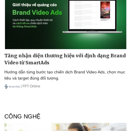
Doanh nghiệp
Công nghệ
Thông tin doanh nghiệp
Sành điệu
Doanh nghiệp 24h
Tin Công nghệ
Doanh nhân
Trải nghiệm
Vì cộng đồng
Chuyển đổi số
Tăng nhận diện thương hiệu với định dạng Brand
Video từ SmartAds
Hướng dẫn từng bước tạo chiến dịch Brand Video Ads, chọn mục
tiêu và target đúng đối tượng.
| FPT Online
CÔNG NGHỆ