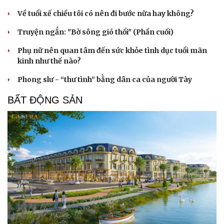
Về tuổi xế chiều tôi có nên đi bước nữa hay không?
Truyện ngắn: "Bờ sông gió thổi" (Phần cuối)
Phụ nữ nên quan tâm đến sức khỏe tình dục tuổi mãn
kinh như thế nào?
Phong slư - “thư tình” bằng dân ca của người Tày
BẤT ĐỘNG SẢN