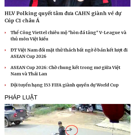
HLV Polking quyết tâm đưa CAHN giành vé dự
Cúp C1 châu Á
Thể Công Viettel chiêu mộ "hòn đá tảng" V-League và
thủ môn Việt kiều
ĐT Việt Nam đối mặt thử thách bất ngờ ở bán kết lượt đi
ASEAN Cup 2026
ASEAN Cup 2026: Chờ chung kết trong mơ giữa Việt
Nam và Thái Lan
Đội tuyển hạng 153 FIFA giành quyền dự World Cup
PHÁP LUẬT