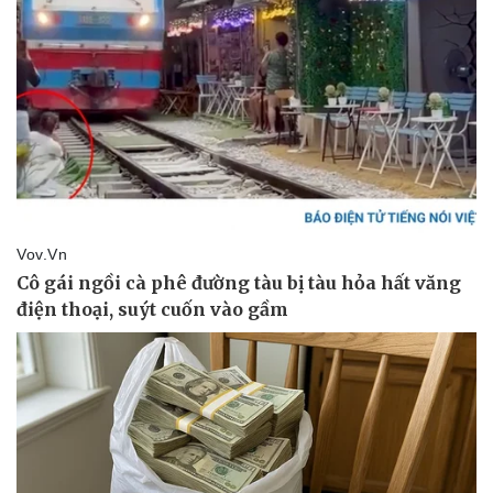
Pháp luật
Quân sự - Quốc phòng
Vụ án
Vũ khí
Tin nóng
Việt Nam