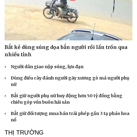
Bắt kẻ dùng súng dọa bắn người rồi lẩn trốn qua
nhiều tỉnh
Văn hóa
Giải trí
Người dân giao nộp súng, lựu đạn
Sân khấu - Điện ảnh
Nghệ sĩ
Dùng điếu cày đánh người gãy xương gò má người phụ
Văn học
Thời trang
nữ
Âm nhạc
Sao Việt
Di sản
Bắt giữ người phụ nữ huy động hơn 50 tỷ đồng bằng
chiêu góp vốn buôn hải sản
Bắt giữ đối tượng mua bán trái phép gần 3 tạ pháo hoa
nổ
THỊ TRƯỜNG