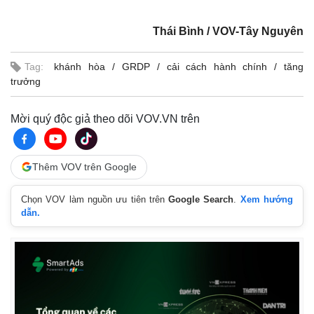
Thái Bình / VOV-Tây Nguyên
Tag:
khánh hòa
GRDP
cải cách hành chính
tăng
trưởng
Mời quý độc giả theo dõi VOV.VN trên
Thêm VOV trên Google
Chọn VOV làm nguồn ưu tiên trên
Google Search
.
Xem hướng
dẫn.
Kinh tế
Thị trường
Bất động sản
Giá vàng
Khởi nghiệp
Tiêu dùng
Tỷ giá
Chứng khoán
Giá cà phê