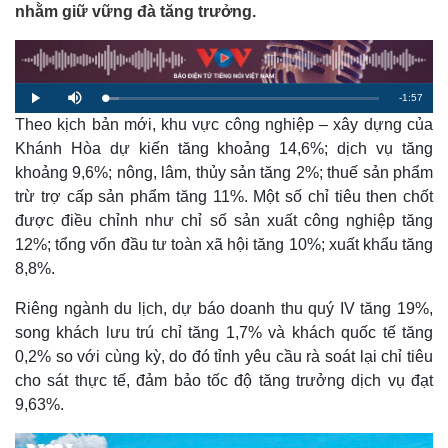
nhằm giữ vững đà tăng trưởng.
R
-
1:57
L
P
M
o
l
u
a
Theo kịch bản mới, khu vực công nghiệp – xây dựng của
a
t
e
d
y
e
e
Khánh Hòa dự kiến tăng khoảng 14,6%; dịch vụ tăng
d
m
:
khoảng 9,6%; nông, lâm, thủy sản tăng 2%; thuế sản phẩm
5
.
a
2
trừ trợ cấp sản phẩm tăng 11%. Một số chỉ tiêu then chốt
3
%
được điều chỉnh như chỉ số sản xuất công nghiệp tăng
i
12%; tổng vốn đầu tư toàn xã hội tăng 10%; xuất khẩu tăng
n
8,8%.
i
Riêng ngành du lịch, dự báo doanh thu quý IV tăng 19%,
n
song khách lưu trú chỉ tăng 1,7% và khách quốc tế tăng
g
0,2% so với cùng kỳ, do đó tỉnh yêu cầu rà soát lại chỉ tiêu
T
cho sát thực tế, đảm bảo tốc độ tăng trưởng dịch vụ đạt
i
9,63%.
m