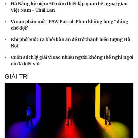
Đà Nẵng kỷ niệm 50 năm thiết lập quan hệ ngoại giao
Việt Nam - Thái Lan
Vì sao phần mới “PAW Patrol: Phim khủng long” đáng
chờ đợi?
Khi phở bước ra khỏi bàn ăn để trở thành biểu tượng Hà
Nội
Cuốn sách lý giải vì sao nhiều người không thể nghỉ ngơi
dù đã kiệt sức
GIẢI TRÍ
Du lịch
Podcast
Tư vấn
Câu chuyện thời sự
Săn Tour
Đọc truyện đêm khuya
check-in
Cửa sổ tình yêu
Kể chuyện cho bé
Hạt giống tâm hồn