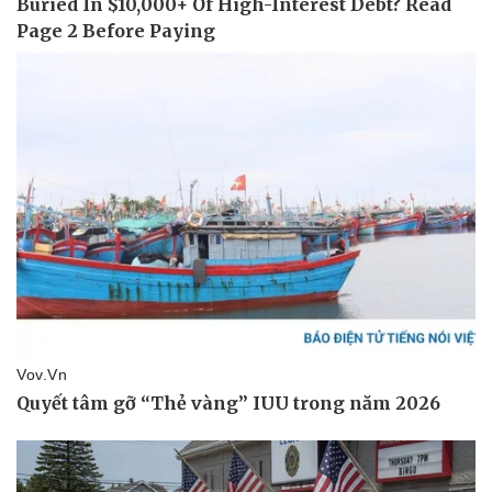
Thể thao
Ô tô - Xe máy
Bóng đá
Ô tô