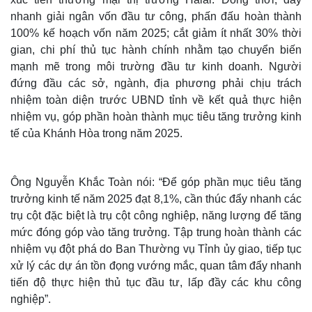
nhanh giải ngân vốn đầu tư công, phấn đấu hoàn thành
100% kế hoạch vốn năm 2025; cắt giảm ít nhất 30% thời
gian, chi phí thủ tục hành chính nhằm tạo chuyển biến
mạnh mẽ trong môi trường đầu tư kinh doanh. Người
đứng đầu các sở, ngành, địa phương phải chịu trách
nhiệm toàn diện trước UBND tỉnh về kết quả thực hiện
nhiệm vụ, góp phần hoàn thành mục tiêu tăng trưởng kinh
tế của Khánh Hòa trong năm 2025.
Ông Nguyễn Khắc Toàn nói: “Để góp phần mục tiêu tăng
Thế giới
Multimedia
trưởng kinh tế năm 2025 đạt 8,1%, cần thúc đẩy nhanh các
Quan sát
Video
trụ cột đặc biệt là trụ cột công nghiệp, năng lượng để tăng
Cuộc sống đó đây
Ảnh
mức đóng góp vào tăng trưởng. Tập trung hoàn thành các
Hồ sơ
E-Magazine
nhiệm vụ đột phá do Ban Thường vụ Tỉnh ủy giao, tiếp tục
Infographic
xử lý các dự án tồn đọng vướng mắc, quan tâm đẩy nhanh
tiến độ thực hiện thủ tục đầu tư, lấp đầy các khu công
nghiệp”.