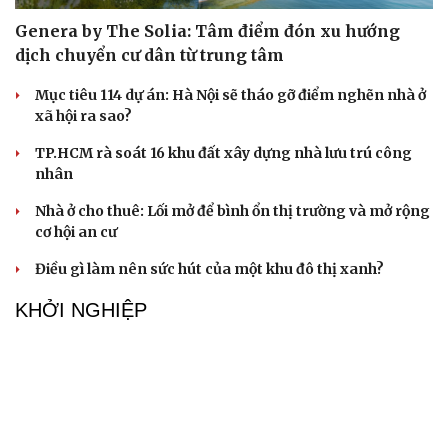
Genera by The Solia: Tâm điểm đón xu hướng
dịch chuyển cư dân từ trung tâm
Mục tiêu 114 dự án: Hà Nội sẽ tháo gỡ điểm nghẽn nhà ở
xã hội ra sao?
TP.HCM rà soát 16 khu đất xây dựng nhà lưu trú công
nhân
Nhà ở cho thuê: Lối mở để bình ổn thị trường và mở rộng
cơ hội an cư
Điều gì làm nên sức hút của một khu đô thị xanh?
KHỞI NGHIỆP