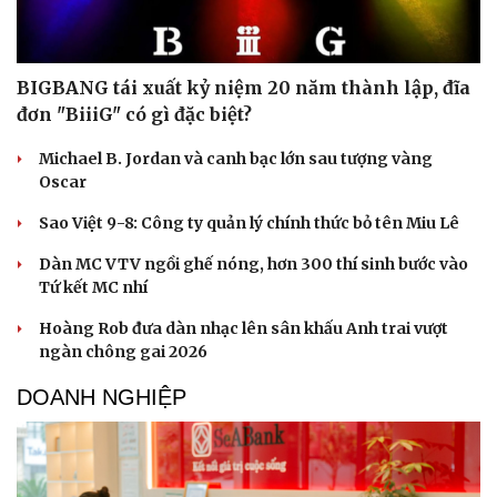
BIGBANG tái xuất kỷ niệm 20 năm thành lập, đĩa
đơn "BiiiG" có gì đặc biệt?
Michael B. Jordan và canh bạc lớn sau tượng vàng
Oscar
Sao Việt 9-8: Công ty quản lý chính thức bỏ tên Miu Lê
Dàn MC VTV ngồi ghế nóng, hơn 300 thí sinh bước vào
Tứ kết MC nhí
Hoàng Rob đưa dàn nhạc lên sân khấu Anh trai vượt
ngàn chông gai 2026
DOANH NGHIỆP