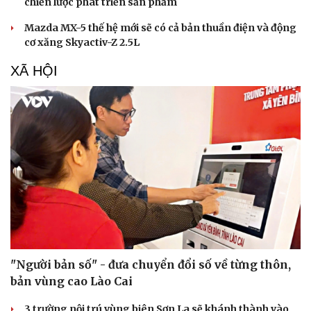
chiến lược phát triển sản phẩm
Mazda MX-5 thế hệ mới sẽ có cả bản thuần điện và động
cơ xăng Skyactiv-Z 2.5L
Sức khỏe
Đời sống
XÃ HỘI
Dinh dưỡng - món ngon
Nhà đẹp
Cây thuốc
Blog
Sản phụ khoa
Tình yêu - Gia đình
Nhi khoa
Nam khoa
Làm đẹp - giảm cân
Phòng mạch online
Ăn sạch sống khỏe
"Người bản số" - đưa chuyển đổi số về từng thôn,
bản vùng cao Lào Cai
3 trường nội trú vùng biên Sơn La sẽ khánh thành vào