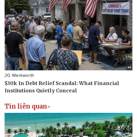
Lịch thi đấu bóng đá
Xe máy
Thế giới thể thao
Tư vấn
eSports
Hậu trường
Tin liên quan