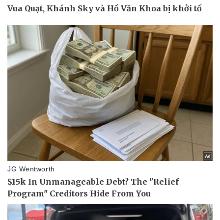
Thể thao
Ô tô - Xe máy
Bóng đá
Ô tô
Lịch thi đấu bóng đá
Xe máy
Thế giới thể thao
Tư vấn
eSports
Hậu trường