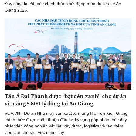
Đây cũng là cột mốc chính thức khởi động mùa du lịch hè An
Giang 2026.
Sức khỏe
Đời sống
Dinh dưỡng - món ngon
Nhà đẹp
Cây thuốc
Blog
Sản phụ khoa
Tình yêu - Gia đình
Nhi khoa
Nam khoa
Làm đẹp - giảm cân
Phòng mạch online
Tân Á Đại Thành được “bật đèn xanh” cho dự án
Ăn sạch sống khỏe
xi măng 5.800 tỷ đồng tại An Giang
VOV.VN - Dự án Nhà máy sản xuất Xi măng Hà Tiên Kiên Giang
chính thức được chấp thuận đầu tư, kỳ vọng góp phần thúc đẩy
phát triển công nghiệp vật liệu xây dựng, logistics và tạo thêm
việc làm cho khu vực miền Tây.