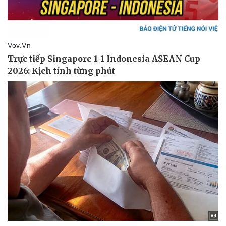
Doanh nghiệp
Công nghệ
Thông tin doanh nghiệp
Sành điệu
Doanh nghiệp 24h
Tin Công nghệ
Doanh nhân
Trải nghiệm
Vì cộng đồng
Chuyển đổi số