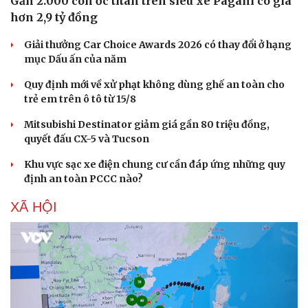
Gần 2.000 con ốc titan trên siêu xe Pagani có giá
hơn 2,9 tỷ đồng
Giải thưởng Car Choice Awards 2026 có thay đổi ở hạng
mục Dấu ấn của năm
Quy định mới về xử phạt không dùng ghế an toàn cho
trẻ em trên ô tô từ 15/8
Mitsubishi Destinator giảm giá gần 80 triệu đồng,
quyết đấu CX-5 và Tucson
Khu vực sạc xe điện chung cư cần đáp ứng những quy
định an toàn PCCC nào?
XÃ HỘI
Du lịch
Podcast
Tư vấn
Câu chuyện thời sự
Săn Tour
Đọc truyện đêm khuya
check-in
Cửa sổ tình yêu
Kể chuyện cho bé