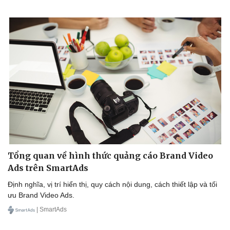
Văn hóa
Giải trí
Tổng quan về hình thức quảng cáo Brand Video
Sân khấu - Điện ảnh
Nghệ sĩ
Ads trên SmartAds
Văn học
Thời trang
Định nghĩa, vị trí hiển thị, quy cách nội dung, cách thiết lập và tối
Âm nhạc
Sao Việt
ưu Brand Video Ads.
Di sản
| SmartAds