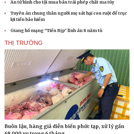
Án tử hình cho tội mua bán trái phép chất ma túy
Tuyên án chung thân người mẹ sát hại con ruột để trục
lợi tiền bảo hiểm
Giang hồ mạng “Tiến Bịp” lĩnh án 8 năm tù
THỊ TRƯỜNG
Buôn lậu, hàng giả diễn biến phức tạp, xử lý gần
68.000 vụ trong 6 tháng