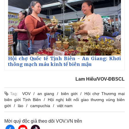
Hội chợ Quốc tế Tịnh Biên - An Giang: Khơi
thông mạch máu kinh tế biên mậu
Lam Hiếu/VOV-ĐBSCL
Tag:
VOV
an giang
biên giới
Hội chợ Thương mại
biên giới Tịnh Biên
Hội nghị kết nối giao thương vùng biên
giới
lào
campuchia
việt nam
Mời quý độc giả theo dõi VOV.VN trên
Pháp luật
Quân sự - Quốc phòng