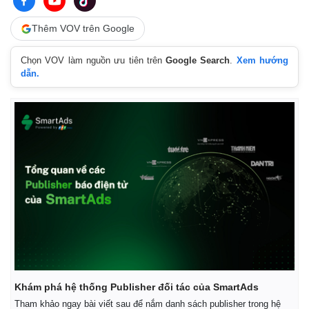
Vụ án
Vũ khí
Tin nóng
Việt Nam
Thêm VOV trên Google
Tư vấn luật
Phân tích
Chọn VOV làm nguồn ưu tiên trên
Google Search
.
Xem hướng
dẫn.
Khám phá hệ thống Publisher đối tác của SmartAds
Tham khảo ngay bài viết sau để nắm danh sách publisher trong hệ