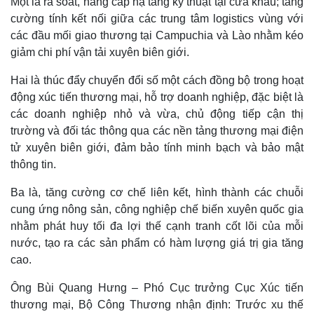
Một là rà soát, nâng cấp hạ tầng kỹ thuật tại cửa khẩu; tăng
cường tính kết nối giữa các trung tâm logistics vùng với
các đầu mối giao thương tại Campuchia và Lào nhằm kéo
giảm chi phí vận tải xuyên biên giới.
Hai là thúc đẩy chuyển đổi số một cách đồng bộ trong hoạt
động xúc tiến thương mại, hỗ trợ doanh nghiệp, đặc biệt là
các doanh nghiệp nhỏ và vừa, chủ động tiếp cận thị
trường và đối tác thông qua các nền tảng thương mại điện
tử xuyên biên giới, đảm bảo tính minh bạch và bảo mật
thông tin.
Ba là, tăng cường cơ chế liên kết, hình thành các chuỗi
Thế giới
Multimedia
cung ứng nông sản, công nghiệp chế biến xuyên quốc gia
Quan sát
Video
nhằm phát huy tối đa lợi thế cạnh tranh cốt lõi của mỗi
Cuộc sống đó đây
Ảnh
nước, tạo ra các sản phẩm có hàm lượng giá trị gia tăng
Hồ sơ
E-Magazine
cao.
Infographic
Ông Bùi Quang Hưng – Phó Cục trưởng Cục Xúc tiến
thương mại, Bộ Công Thương nhận định: Trước xu thế