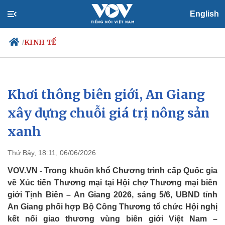
English
KINH TẾ
/
Khơi thông biên giới, An Giang
Chính trị
Xã hội
Đảng
Tin 24h
xây dựng chuỗi giá trị nông sản
Tổ chức nhân sự
Dự báo thời tiết
xanh
Quốc hội
Giáo dục
Nhận diện sự thật
Dấu ấn VOV
Việc làm
Thứ Bảy, 18:11, 06/06/2026
Biển đảo
VOV.VN - Trong khuôn khổ Chương trình cấp Quốc gia
về Xúc tiến Thương mại tại Hội chợ Thương mại biên
giới Tịnh Biên – An Giang 2026, sáng 5/6, UBND tỉnh
An Giang phối hợp Bộ Công Thương tổ chức Hội nghị
kết nối giao thương vùng biên giới Việt Nam –