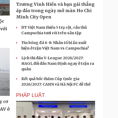
Trương Vinh Hiển và bạn gái thắng
áp đảo trong ngày mở màn Ho Chi
Minh City Open
ộc
ĐT Việt Nam thiếu 5 trụ cột, cầu thủ
 với
Campuchia tươi rói trên sân tập
Tin bóng đá 6-8: Nhân tố bí ẩn xuất
hiện ở trận Việt Nam vs Campuchia?
Lịch thi đấu V-League 2026/2027:
HAGL đối đầu Nam Định ngay ở trận ra
quân
Kết quả bốc thăm Cúp Quốc gia
2026/2027: CAHN và Hà Nội FC dễ thở
PHÁP LUẬT
y cơ
UAV ở