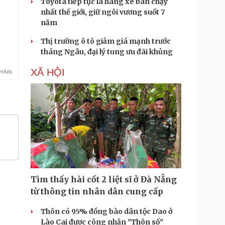
Toyota tiếp tục là hãng xe bán chạy
nhất thế giới, giữ ngôi vương suốt 7
năm
Thị trường ô tô giảm giá mạnh trước
tháng Ngâu, đại lý tung ưu đãi khủng
XÃ HỘI
Tìm thấy hài cốt 2 liệt sĩ ở Đà Nẵng
từ thông tin nhân dân cung cấp
Thôn có 95% đồng bào dân tộc Dao ở
Lào Cai được công nhận "Thôn số"