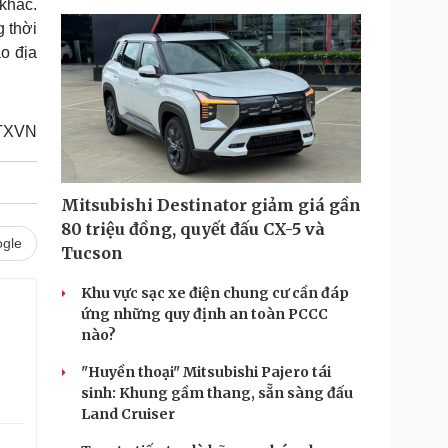
khác.
g thời
o địa
TXVN
Mitsubishi Destinator giảm giá gần
80 triệu đồng, quyết đấu CX-5 và
gle
Tucson
Khu vực sạc xe điện chung cư cần đáp
ứng những quy định an toàn PCCC
nào?
"Huyền thoại" Mitsubishi Pajero tái
sinh: Khung gầm thang, sẵn sàng đấu
Land Cruiser