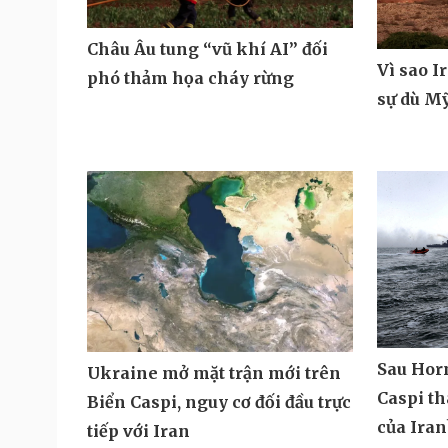
Châu Âu tung “vũ khí AI” đối
Vì sao I
phó thảm họa cháy rừng
sự dù M
Sau Hor
Ukraine mở mặt trận mới trên
Caspi t
Biển Caspi, nguy cơ đối đầu trực
của Iran
tiếp với Iran