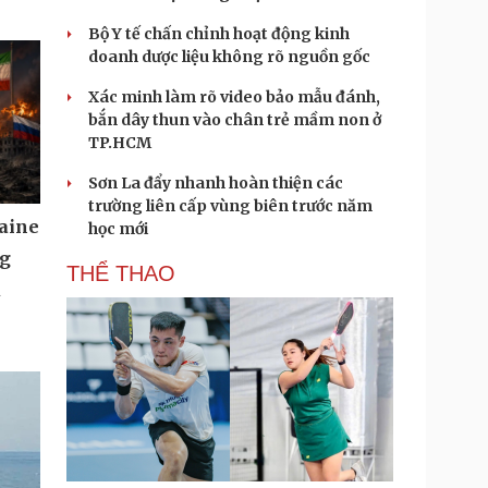
Bộ Y tế chấn chỉnh hoạt động kinh
doanh dược liệu không rõ nguồn gốc
Xác minh làm rõ video bảo mẫu đánh,
bắn dây thun vào chân trẻ mầm non ở
TP.HCM
Sơn La đẩy nhanh hoàn thiện các
trường liên cấp vùng biên trước năm
aine
học mới
ng
THỂ THAO
u