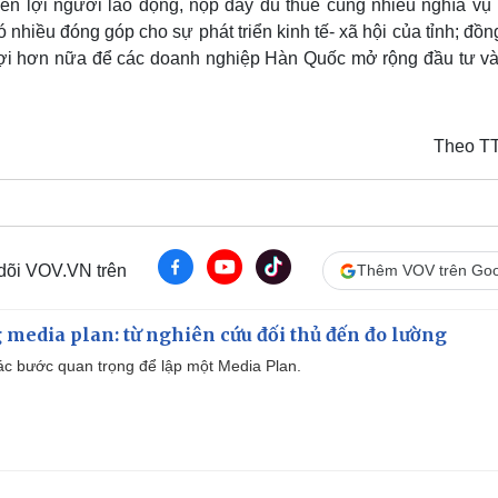
n lợi người lao động, nộp đầy đủ thuế cùng nhiều nghĩa vụ 
hiều đóng góp cho sự phát triển kinh tế- xã hội của tỉnh; đồn
 lợi hơn nữa để các doanh nghiệp Hàn Quốc mở rộng đầu tư và
Theo T
 dõi VOV.VN trên
Thêm VOV trên Goo
 media plan: từ nghiên cứu đối thủ đến đo lường
 các bước quan trọng để lập một Media Plan.