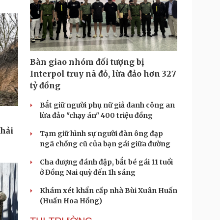
Bàn giao nhóm đối tượng bị
Interpol truy nã đỏ, lừa đảo hơn 327
tỷ đồng
Bắt giữ người phụ nữ giả danh công an
lừa đảo "chạy án" 400 triệu đồng
phải
Tạm giữ hình sự người đàn ông đạp
ngã chồng cũ của bạn gái giữa đường
Cha dượng đánh đập, bắt bé gái 11 tuổi
ở Đồng Nai quỳ đến 1h sáng
Khám xét khẩn cấp nhà Bùi Xuân Huấn
(Huấn Hoa Hồng)