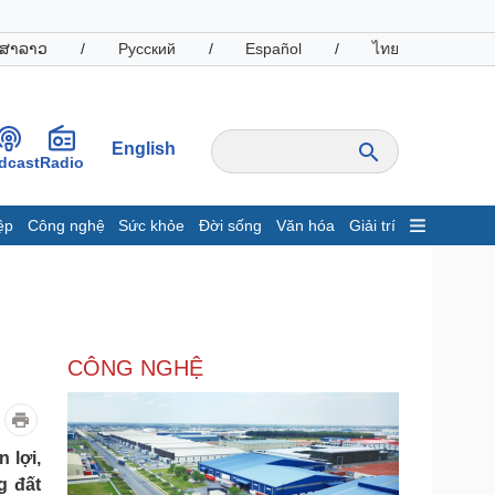
ສາລາວ
/
Русский
/
Español
/
ไทย
English
dcast
Radio
ệp
Công nghệ
Sức khỏe
Đời sống
Văn hóa
Giải trí
inh tế
Thị trường
ất động sản
Giá vàng
hởi nghiệp
Tiêu dùng
Tỷ giá
CÔNG NGHỆ
Chứng khoán
Giá cà phê
oanh nghiệp
Công nghệ
 lợi,
g đất
hông tin doanh nghiệp
Sành điệu