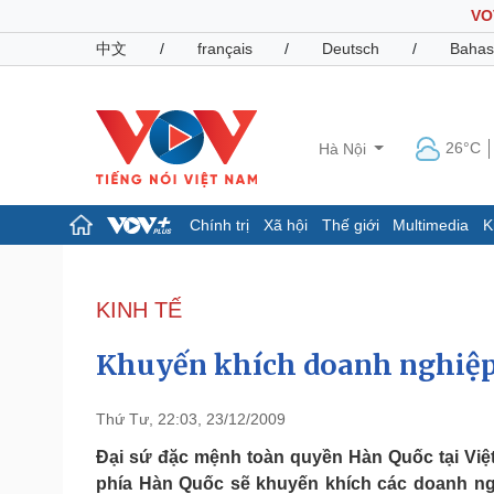
VO
中文
/
français
/
Deutsch
/
Bahas
26°C
Hà Nội
Chính trị
Xã hội
Thế giới
Multimedia
K
Chính trị
Xã hội
Đảng
Tin 24h
KINH TẾ
Tổ chức nhân sự
Dự báo thời tiết
Quốc hội
Giáo dục
Khuyến khích doanh nghiệp
Nhận diện sự thật
Dấu ấn VOV
Việc làm
Biển đảo
Thứ Tư, 22:03, 23/12/2009
Pháp luật
Quân sự - Quốc phòng
Đại sứ đặc mệnh toàn quyền Hàn Quốc tại Việ
phía Hàn Quốc sẽ khuyến khích các doanh ng
Vụ án
Vũ khí