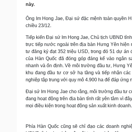
Tin nóng
Việt Nam
này.
Tư vấn luật
Phân tích
Ông Im Hong Jae, Đại sứ đặc mệnh toàn quyền Hà
chiều 23/12.
Sức khỏe
Đời sống
Tiếp kiến Đại sứ Im Hong Jae, Chủ tịch UBND tỉn
Dinh dưỡng - món ngon
Nhà đẹp
trực tiếp nước ngoài trên địa bàn Hưng Yên hiện
Cây thuốc
Blog
tư đăng ký đạt 352 triệu USD, trong đó 51 dự án 
Sản phụ khoa
Tình yêu - Gia đình
của Hàn Quốc đã đóng góp đáng kể vào ngân sác
Nhi khoa
Nam khoa
nhanh và ổn định. Về môi trường đầu tư, Hưng Yê
Làm đẹp - giảm cân
khu đang đầu tư cơ sở hạ tầng và tiếp nhận các
Phòng mạch online
nghiệp tập trung với quy mô 4.900 ha để đáp ứng 
Ăn sạch sống khỏe
Đại sứ Im Hong Jae cho rằng, môi trường đầu tư c
Cải chính
đang hoạt động trên địa bàn tỉnh rất yên tâm vì đ
mọi điều kiện trong hoạt động sản xuất kinh doanh.
Phía Hàn Quốc cũng sẽ chỉ đạo các doanh nghiệ