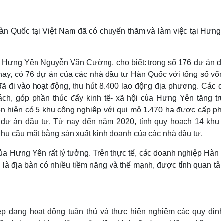
Lịch thi đấu bóng đá
Xe máy
Thế giới thể thao
Tư vấn
eSports
V
n Quốc tại Việt Nam đã có chuyến thăm và làm việc tại Hưng
Hậu trường
Văn hóa
Giải trí
D
h Hưng Yên Nguyễn Văn Cường, cho biết: trong số 176 dự án đ
Sân khấu - Điện ảnh
Nghệ sĩ
 nay, có 76 dự án của các nhà đầu tư Hàn Quốc với tổng số vố
Văn học
Thời trang
đã đi vào hoạt động, thu hút 8.400 lao động địa phương. Các 
Âm nhạc
Sao Việt
c
h, góp phần thúc đẩy kinh tế- xã hội của Hưng Yên tăng t
Di sản
n hiện có 5 khu công nghiệp với qui mô 1.470 ha được cấp ph
 dự án đầu tư. Từ nay đến năm 2020, tỉnh quy hoạch 14 khu
nhu cầu mặt bằng sản xuất kinh doanh của các nhà đầu tư.
ủa Hưng Yên rất lý tưởng. Trên thực tế, các doanh nghiệp Hàn
ây là địa bàn có nhiều tiềm năng và thế mạnh, được tỉnh quan t
p đang hoạt động tuân thủ và thực hiện nghiêm các quy địn