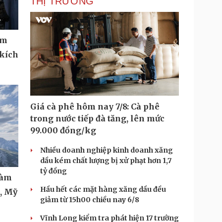
THỊ TRƯỜNG
ệm
 kích
Giá cà phê hôm nay 7/8: Cà phê
trong nước tiếp đà tăng, lên mức
99.000 đồng/kg
Nhiều doanh nghiệp kinh doanh xăng
dầu kém chất lượng bị xử phạt hơn 1,7
tỷ đồng
làm
Hầu hết các mặt hàng xăng dầu đều
t, Mỹ
giảm từ 15h00 chiều nay 6/8
Vĩnh Long kiểm tra phát hiện 17 trường