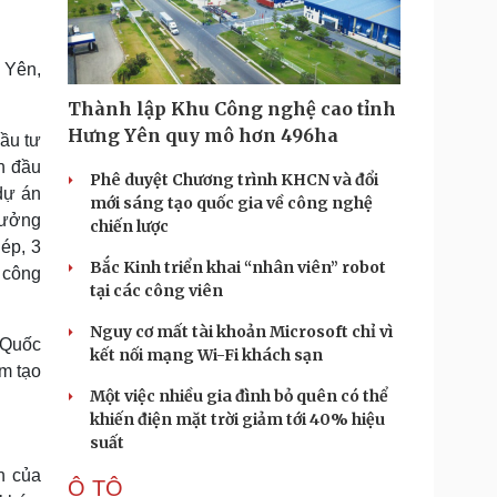
Doanh nghiệp 24h
Tin Công nghệ
Doanh nhân
Trải nghiệm
ì cộng đồng
Chuyển đổi số
 Yên,
Thành lập Khu Công nghệ cao tỉnh
u lịch
Podcast
Hưng Yên quy mô hơn 496ha
ầu tư
Tư vấn
Câu chuyện thời sự
n đầu
Săn Tour
Đọc truyện đêm khuya
Phê duyệt Chương trình KHCN và đổi
dự án
heck-in
Cửa sổ tình yêu
mới sáng tạo quốc gia về công nghệ
rưởng
Kể chuyện cho bé
chiến lược
Hạt giống tâm hồn
ép, 3
Bắc Kinh triển khai “nhân viên” robot
 công
tại các công viên
Nguy cơ mất tài khoản Microsoft chỉ vì
 Quốc
kết nối mạng Wi-Fi khách sạn
âm tạo
Một việc nhiều gia đình bỏ quên có thể
khiến điện mặt trời giảm tới 40% hiệu
suất
h của
Ô TÔ