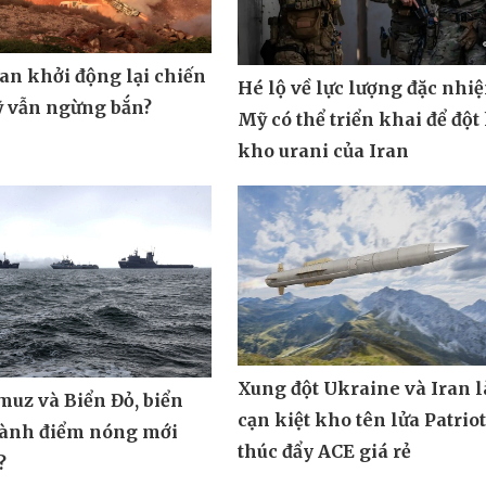
ran khởi động lại chiến
Hé lộ về lực lượng đặc nhi
ỹ vẫn ngừng bắn?
Mỹ có thể triển khai để đột
kho urani của Iran
Xung đột Ukraine và Iran 
muz và Biển Đỏ, biển
cạn kiệt kho tên lửa Patrio
hành điểm nóng mới
thúc đẩy ACE giá rẻ
?