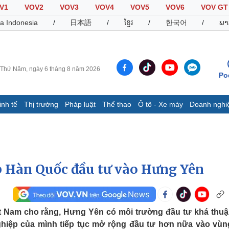
V1
VOV2
VOV3
VOV4
VOV5
VOV6
VOV GT
a Indonesia
/
日本語
/
ខ្មែរ
/
한국어
/
ພາ
Thứ Năm, ngày 6 tháng 8 năm 2026
Po
inh tế
Thị trường
Pháp luật
Thể thao
Ô tô - Xe máy
Doanh nghi
Thế giới
Multimedia
K
Quan sát
Video
B
Cuộc sống đó đây
Ảnh
K
Hồ sơ
E-Magazine
 Hàn Quốc đầu tư vào Hưng Yên
Infographic
Thể thao
Ô tô - Xe máy
D
t Nam cho rằng, Hưng Yên có môi trường đầu tư khá thuận
hiệp của mình tiếp tục mở rộng đầu tư hơn nữa vào vùn
Bóng đá
Ô tô
T