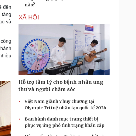
nào?
tế đến
 tăng
XÃ HỘI
ao và
 công
 thành
nhiều
Hỗ trợ tâm lý cho bệnh nhân ung
thư và người chăm sóc
Việt Nam giành 7 huy chương tại
Olympic Trí tuệ nhân tạo quốc tế 2026
Ban hành danh mục trang thiết bị
phục vụ ứng phó tình trạng khẩn cấp