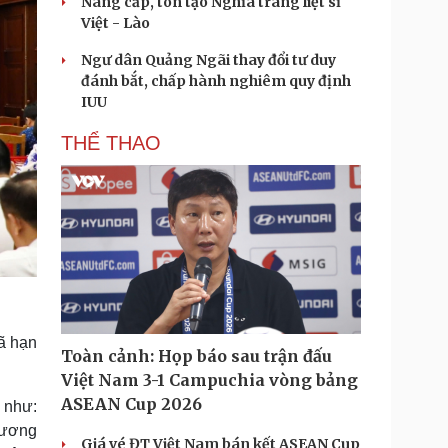
Nâng cấp, tôn tạo Nghĩa trang liệt sĩ
Việt - Lào
Ngư dân Quảng Ngãi thay đổi tư duy
đánh bắt, chấp hành nghiêm quy định
IUU
THỂ THAO
đã hạn
Toàn cảnh: Họp báo sau trận đấu
Việt Nam 3-1 Campuchia vòng bảng
ASEAN Cup 2026
 như:
hương
Giá vé ĐT Việt Nam bán kết ASEAN Cup