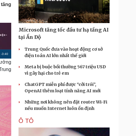
Doanh nghiệp 24h
Tin Công nghệ
 tăng
Doanh nhân
Trải nghiệm
ì cộng đồng
Chuyển đổi số
Microsoft tăng tốc đầu tư hạ tầng AI
u lịch
Podcast
tại Ấn Độ
Tư vấn
Câu chuyện thời sự
Săn Tour
Đọc truyện đêm khuya
Trung Quốc đưa vào hoạt động cơ sở
heck-in
Cửa sổ tình yêu
R
-
3:40
điện toán AI lớn nhất thế giới
Kể chuyện cho bé
rưởng
e
Meta bị buộc bồi thường 567 triệu USD
Hạt giống tâm hồn
Trung
m
vì gây hại cho trẻ em
a
ChatGPT miễn phí được “cởi trói”,
OpenAI thêm loạt tính năng AI mới
i
n
Những nơi không nên đặt router Wi-Fi
nếu muốn Internet luôn ổn định
i
n
Ô TÔ
g
T