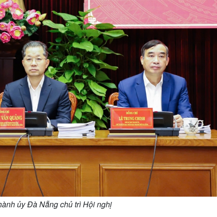
ành ủy Đà Nẵng chủ trì Hội nghị