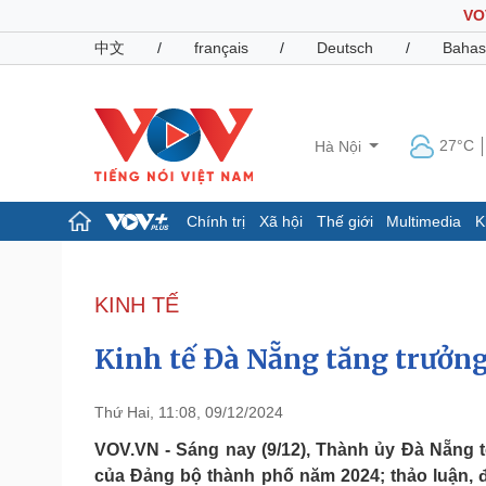
VO
中文
/
français
/
Deutsch
/
Bahas
27°C
Hà Nội
Chính trị
Xã hội
Thế giới
Multimedia
K
Chính trị
Xã hội
Đảng
Tin 24h
KINH TẾ
Tổ chức nhân sự
Dự báo thời tiết
Quốc hội
Giáo dục
Kinh tế Đà Nẵng tăng trưởng
Nhận diện sự thật
Dấu ấn VOV
Việc làm
Biển đảo
Thứ Hai, 11:08, 09/12/2024
Pháp luật
Quân sự - Quốc phòng
VOV.VN - Sáng nay (9/12), Thành ủy Đà Nẵng t
của Đảng bộ thành phố năm 2024; thảo luận, 
Vụ án
Vũ khí