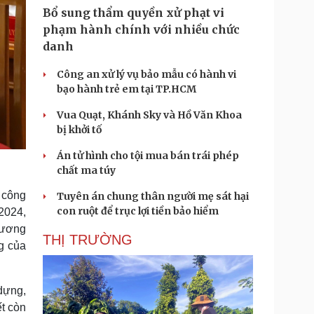
Bổ sung thẩm quyền xử phạt vi
phạm hành chính với nhiều chức
danh
Công an xử lý vụ bảo mẫu có hành vi
bạo hành trẻ em tại TP.HCM
Vua Quạt, Khánh Sky và Hồ Văn Khoa
bị khởi tố
Án tử hình cho tội mua bán trái phép
chất ma túy
 công
Tuyên án chung thân người mẹ sát hại
con ruột để trục lợi tiền bảo hiểm
/2024,
 ương
THỊ TRƯỜNG
g của
 dựng,
ết còn