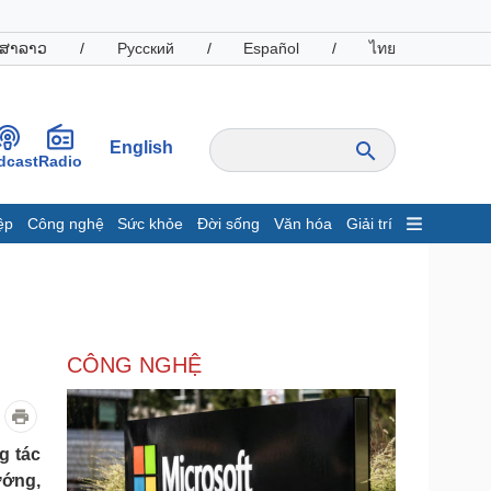
ສາລາວ
/
Русский
/
Español
/
ไทย
English
dcast
Radio
ệp
Công nghệ
Sức khỏe
Đời sống
Văn hóa
Giải trí
inh tế
Thị trường
ất động sản
Giá vàng
hởi nghiệp
Tiêu dùng
Tỷ giá
CÔNG NGHỆ
Chứng khoán
Giá cà phê
oanh nghiệp
Công nghệ
g tác
ướng,
hông tin doanh nghiệp
Sành điệu