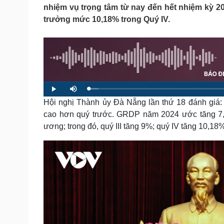
Tin nóng
Việt Nam
nhiệm vụ trọng tâm từ nay đến hết nhiệm kỳ 202
Tư vấn luật
Phân tích
trưởng mức 10,18% trong Quý IV.
Sức khỏe
Đời sống
Dinh dưỡng - món ngon
Nhà đẹp
Cây thuốc
Blog
Sản phụ khoa
Tình yêu - Gia đình
L
P
M
o
l
u
Nhi khoa
a
Hội nghị Thành ủy Đà Nẵng lần thứ 18 đánh giá: 
a
t
d
y
e
Nam khoa
e
cao hơn quý trước. GRDP năm 2024 ước tăng 7,51
d
Làm đẹp - giảm cân
:
ương; trong đó, quý III tăng 9%; quý IV tăng 10,18%
2
Phòng mạch online
.
7
Ăn sạch sống khỏe
9
%
Cải chính