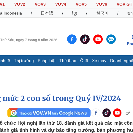
V1
VOV2
VOV3
VOV4
VOV5
VOV6
VOV GT
a Indonesia
/
日本語
/
ខ្មែរ
/
한국어
/
ພາ
Thứ Sáu, ngày 7 tháng 8 năm 2026
Po
inh tế
Thị trường
Pháp luật
Thể thao
Ô tô - Xe máy
Doanh nghi
Thế giới
Multimedia
K
Quan sát
Video
B
Cuộc sống đó đây
Ảnh
K
Hồ sơ
E-Magazine
 mức 2 con số trong Quý IV/2024
Infographic
Thể thao
Ô tô - Xe máy
D
ổ chức Hội nghị lần thứ 18, đánh giá kết quả các mặt côn
đánh giá tình hình và dự báo tăng trưởng, bàn phương h
Bóng đá
Ô tô
T