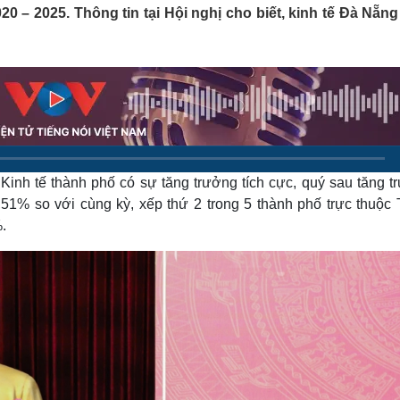
Lịch thi đấu bóng đá
Xe máy
0 – 2025. Thông tin tại Hội nghị cho biết, kinh tế Đà Nẵng
Thế giới thể thao
Tư vấn
eSports
V
Hậu trường
Văn hóa
Giải trí
D
Sân khấu - Điện ảnh
Nghệ sĩ
Văn học
Thời trang
Âm nhạc
Sao Việt
c
Di sản
Kinh tế thành phố có sự tăng trưởng tích cực, quý sau tăng t
% so với cùng kỳ, xếp thứ 2 trong 5 thành phố trực thuộc 
.