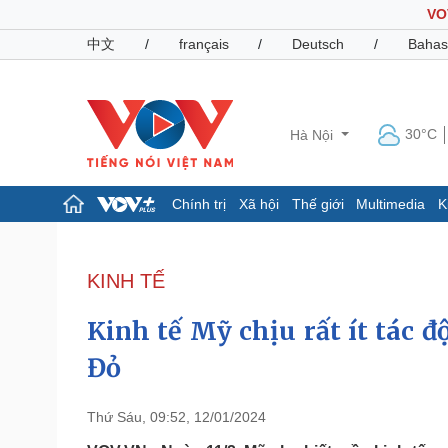
VO
中文
/
français
/
Deutsch
/
Bahas
30°C
Hà Nội
Chính trị
Xã hội
Thế giới
Multimedia
K
Chính trị
Xã hội
Đảng
Tin 24h
KINH TẾ
Tổ chức nhân sự
Dự báo thời tiết
Quốc hội
Giáo dục
Kinh tế Mỹ chịu rất ít tác đ
Nhận diện sự thật
Dấu ấn VOV
Việc làm
Đỏ
Biển đảo
Pháp luật
Quân sự - Quốc phòng
Thứ Sáu, 09:52, 12/01/2024
Vụ án
Vũ khí