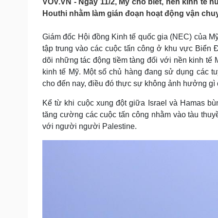
VOV.VN - Ngày 11/2, Mỹ cho biết, nền kinh tế n
Tin nóng
Việt Nam
Houthi nhằm làm gián đoạn hoạt động vận chu
Tư vấn luật
Phân tích
Giám đốc Hội đồng Kinh tế quốc gia (NEC) của Mỹ,
tập trung vào các cuộc tấn công ở khu vực Biển Đỏ
Sức khỏe
Đời sống
dõi những tác động tiềm tàng đối với nền kinh tế 
Dinh dưỡng - món ngon
Nhà đẹp
kinh tế Mỹ. Một số chủ hàng đang sử dụng các t
Cây thuốc
Blog
cho đến nay, điều đó thực sự không ảnh hưởng gì 
Sản phụ khoa
Tình yêu - Gia đình
Nhi khoa
Kể từ khi cuộc xung đột giữa Israel và Hamas b
Nam khoa
tăng cường các cuộc tấn công nhằm vào tàu thuyề
Làm đẹp - giảm cân
với người người Palestine.
Phòng mạch online
Ăn sạch sống khỏe
Cải chính