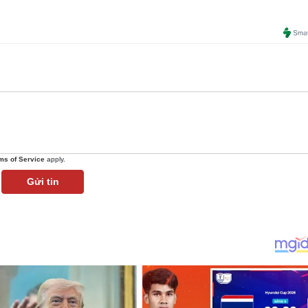
ms of Service
apply.
Gửi tin