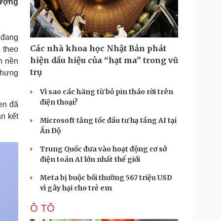
lượng
Doanh nghiệp 24h
Tin Công nghệ
Doanh nhân
Trải nghiệm
ì cộng đồng
Chuyển đổi số
 đang
Các nhà khoa học Nhật Bản phát
c theo
u lịch
Podcast
hiện dấu hiệu của “hạt ma” trong vũ
ến nền
Tư vấn
Câu chuyện thời sự
trụ
Nhưng
Săn Tour
Đọc truyện đêm khuya
heck-in
Cửa sổ tình yêu
Vì sao các hãng từ bỏ pin tháo rời trên
Kể chuyện cho bé
điện thoại?
en đã
Hạt giống tâm hồn
n kết
Microsoft tăng tốc đầu tư hạ tầng AI tại
Ấn Độ
Trung Quốc đưa vào hoạt động cơ sở
điện toán AI lớn nhất thế giới
Meta bị buộc bồi thường 567 triệu USD
vì gây hại cho trẻ em
Ô TÔ