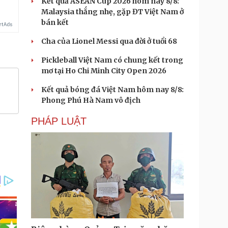
Kết quả ASEAN Cup 2026 hôm nay 8/8:
Malaysia thắng nhẹ, gặp ĐT Việt Nam ở
bán kết
Cha của Lionel Messi qua đời ở tuổi 68
Pickleball Việt Nam có chung kết trong
mơ tại Ho Chi Minh City Open 2026
Kết quả bóng đá Việt Nam hôm nay 8/8:
Phong Phú Hà Nam vô địch
PHÁP LUẬT