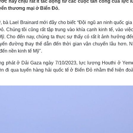
ước này chịu rất ít tác động từ các cuộc tấn công của lực 
Lịch thi đấu bóng đá
Xe máy
yển thương mại ở Biển Đỏ.
Thế giới thể thao
Tư vấn
eSports
V
Hậu trường
 bà Lael Brainard mới đây cho biết: “Đội ngũ an ninh quốc gia
. Chúng tôi cũng rất tập trung vào khía cạnh kinh tế, vào việ
Văn hóa
Giải trí
D
Mỹ. Cho đến nay, chúng ta thực sự thấy có rất ít ảnh hưởng đ
Sân khấu - Điện ảnh
Nghệ sĩ
uyến đường thay thế dẫn đến thời gian vận chuyển lâu hơn. 
Văn học
Thời trang
đến nền kinh tế Mỹ".
Âm nhạc
Sao Việt
c
Di sản
ùng phát ở Dải Gaza ngày 7/10/2023, lực lượng Houthi ở Yem
n đi qua tuyến hàng hải quốc tế ở Biển Đỏ nhằm thể hiện đoà