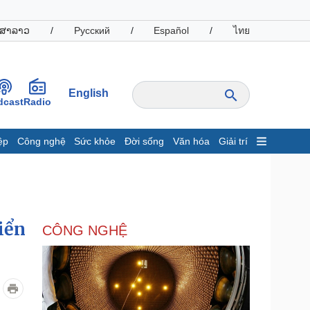
ສາລາວ
/
Русский
/
Español
/
ไทย
English
dcast
Radio
ệp
Công nghệ
Sức khỏe
Đời sống
Văn hóa
Giải trí
inh tế
Thị trường
ất động sản
Giá vàng
hởi nghiệp
Tiêu dùng
Tỷ giá
iển
CÔNG NGHỆ
Chứng khoán
Giá cà phê
oanh nghiệp
Công nghệ
hông tin doanh nghiệp
Sành điệu