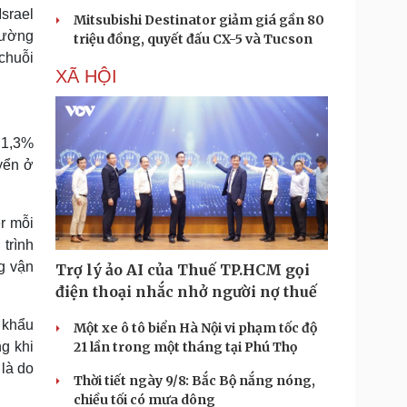
Israel
Mitsubishi Destinator giảm giá gần 80
đường
triệu đồng, quyết đấu CX-5 và Tucson
chuỗi
XÃ HỘI
 1,3%
yển ở
r mỗi
trình
g vận
Trợ lý ảo AI của Thuế TP.HCM gọi
điện thoại nhắc nhở người nợ thuế
 khẩu
Một xe ô tô biển Hà Nội vi phạm tốc độ
g khi
21 lần trong một tháng tại Phú Thọ
là do
Thời tiết ngày 9/8: Bắc Bộ nắng nóng,
chiều tối có mưa dông