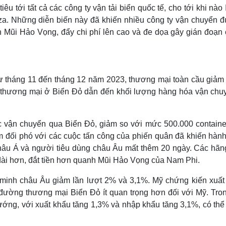
 tới tất cả các công ty vận tải biển quốc tế, cho tới khi nào 
za. Những diễn biến này đã khiến nhiều công ty vận chuyển 
nh Mũi Hảo Vọng, đẩy chi phí lên cao và đe dọa gây gián đoạn 
 từ tháng 11 đến tháng 12 năm 2023, thương mại toàn cầu giảm
u thương mại ở Biển Đỏ dẫn đến khối lượng hàng hóa vận chu
 vận chuyển qua Biển Đỏ, giảm so với mức 500.000 containe
đối phó với các cuộc tấn công của phiến quân đã khiến hành 
châu Á và người tiêu dùng châu Âu mất thêm 20 ngày. Các hãn
h dài hơn, đắt tiền hơn quanh Mũi Hảo Vọng của Nam Phi.
minh châu Âu giảm lần lượt 2% và 3,1%. Mỹ chứng kiến ​​xuất
ường thương mại Biển Đỏ ít quan trọng hơn đối với Mỹ. Tron
ớng, với xuất khẩu tăng 1,3% và nhập khẩu tăng 3,1%, có thể 