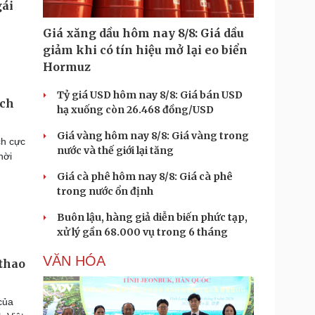
Giá xăng dầu hôm nay 8/8: Giá dầu
giảm khi có tín hiệu mở lại eo biển
Hormuz
Tỷ giá USD hôm nay 8/8: Giá bán USD
ách
hạ xuống còn 26.468 đồng/USD
Giá vàng hôm nay 8/8: Giá vàng trong
ch cực
nước và thế giới lại tăng
hời
Giá cà phê hôm nay 8/8: Giá cà phê
trong nước ổn định
Buôn lậu, hàng giả diễn biến phức tạp,
xử lý gần 68.000 vụ trong 6 tháng
VĂN HÓA
 thao
của