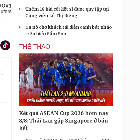
VOV1
Thêm 18 hài cốt liệt sĩ được quy tập tại
uters
Công viên Lê Thị Riêng
Ca nô chở khách tái diễn cảnh bát nháo
trên biển Sầm Sơn
THỂ THAO
í.
Kết quả ASEAN Cup 2026 hôm nay
8/8: Thái Lan gặp Singapore ở bán
kết