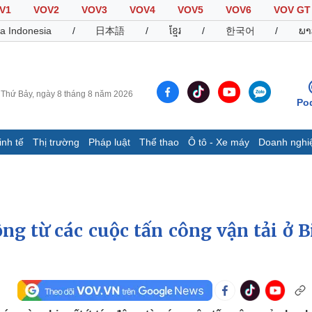
V1
VOV2
VOV3
VOV4
VOV5
VOV6
VOV GT
a Indonesia
/
日本語
/
ខ្មែរ
/
한국어
/
ພາ
Thứ Bảy, ngày 8 tháng 8 năm 2026
Po
inh tế
Thị trường
Pháp luật
Thể thao
Ô tô - Xe máy
Doanh nghi
Thế giới
Multimedia
K
Quan sát
Video
B
Cuộc sống đó đây
Ảnh
K
Hồ sơ
E-Magazine
ộng từ các cuộc tấn công vận tải ở B
Infographic
Thể thao
Ô tô - Xe máy
D
Bóng đá
Ô tô
T