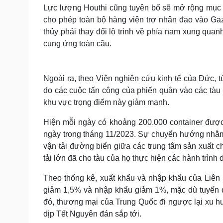
Lực lượng Houthi cũng tuyên bố sẽ mở rộng mục tiêu
cho phép toàn bộ hàng viện trợ nhân đạo vào Ga
thủy phải thay đổi lộ trình về phía nam xung qua
cung ứng toàn cầu.
Ngoài ra, theo Viện nghiên cứu kinh tế của Đức,
do các cuộc tấn công của phiến quân vào các tà
khu vực trọng điểm này giảm mạnh.
Hiện mỗi ngày có khoảng 200.000 container được
ngày trong tháng 11/2023. Sự chuyển hướng nhằm 
vận tải đường biển giữa các trung tâm sản xuất 
tải lớn đã cho tàu của họ thực hiện các hành trìn
Theo thống kê, xuất khẩu và nhập khẩu của Liên 
giảm 1,5% và nhập khẩu giảm 1%, mặc dù tuyến đ
đó, thương mại của Trung Quốc đi ngược lại xu hư
dịp Tết Nguyên đán sắp tới.