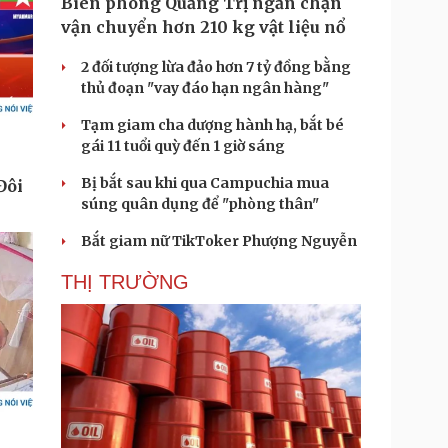
Biên phòng Quảng Trị ngăn chặn
vận chuyển hơn 210 kg vật liệu nổ
2 đối tượng lừa đảo hơn 7 tỷ đồng bằng
thủ đoạn "vay đáo hạn ngân hàng"
Tạm giam cha dượng hành hạ, bắt bé
gái 11 tuổi quỳ đến 1 giờ sáng
Bị bắt sau khi qua Campuchia mua
súng quân dụng để "phòng thân"
Bắt giam nữ TikToker Phượng Nguyễn
THỊ TRƯỜNG