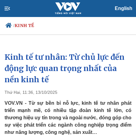
English
KINH TẾ
/
Kinh tế tư nhân: Từ chủ lực đến
Chính trị
Xã hội
Đảng
Tin 24h
động lực quan trọng nhất của
Tổ chức nhân sự
Dự báo thời tiết
nền kinh tế
Quốc hội
Giáo dục
Nhận diện sự thật
Dấu ấn VOV
Việc làm
Thứ Hai, 11:36, 13/10/2025
Biển đảo
VOV.VN - Từ sự bền bỉ nỗ lực, kinh tế tư nhân phát
triển mạnh mẽ, có nhiều tập đoàn kinh tế lớn, có
thương hiệu uy tín trong và ngoài nước, đóng góp cho
sự việc phát triển các ngành công nghiệp trọng điểm
như năng lượng, công nghệ, sản xuất…