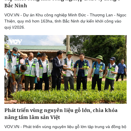
Bắc Ninh
VOV.VN - Dự án Khu công nghiệp Minh Đức - Thượng Lan - Ngọc
Thiện, quy mô hơn 163ha, tỉnh Bắc Ninh dự kiến khởi công vào
quý I/2026.
Văn hóa
Giải trí
Sân khấu - Điện ảnh
Nghệ sĩ
Văn học
Thời trang
Âm nhạc
Sao Việt
Phát triển vùng nguyên liệu gỗ lớn, chìa khóa
Di sản
nâng tầm lâm sản Việt
VOV.VN - Phát triển vùng nguyên liệu gỗ lớn tập trung và đồng bộ