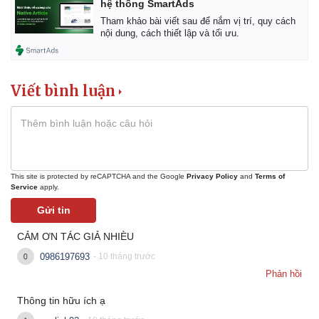
hệ thống SmartAds
Tham khảo bài viết sau để nắm vị trí, quy cách
nội dung, cách thiết lập và tối ưu.
Viết bình luận
This site is protected by reCAPTCHA and the Google
Privacy Policy
and
Terms of
Service
apply.
Gửi tin
CẢM ƠN TÁC GIẢ NHIÈU
0986197693
- 10 tháng trước
Phản hồi
Thông tin hữu ích ạ