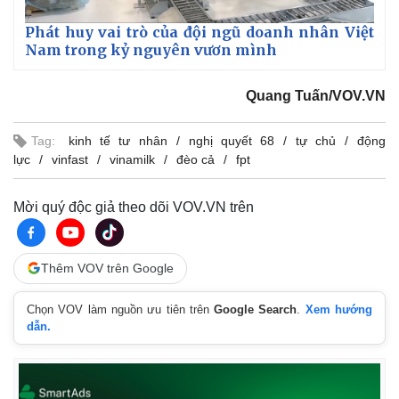
Thể thao
Ô tô - Xe máy
Phát huy vai trò của đội ngũ doanh nhân Việt
Bóng đá
Ô tô
Nam trong kỷ nguyên vươn mình
Lịch thi đấu bóng đá
Xe máy
Thế giới thể thao
Tư vấn
eSports
Quang Tuấn/VOV.VN
Hậu trường
Tag:
kinh tế tư nhân
nghị quyết 68
tự chủ
động
lực
vinfast
vinamilk
đèo cả
fpt
Mời quý độc giả theo dõi VOV.VN trên
Thêm VOV trên Google
Chọn VOV làm nguồn ưu tiên trên
Google Search
.
Xem hướng
dẫn.