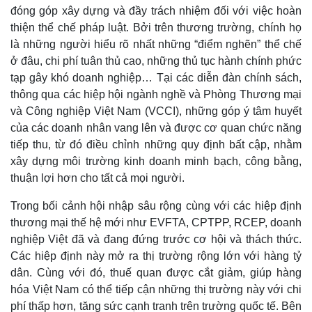
Giá cà phê
đóng góp xây dựng và đầy trách nhiệm đối với việc hoàn
thiện thể chế pháp luật. Bởi trên thương trường, chính họ
là những người hiểu rõ nhất những “điểm nghẽn” thể chế
ở đâu, chi phí tuân thủ cao, những thủ tục hành chính phức
tạp gây khó doanh nghiệp… Tại các diễn đàn chính sách,
thông qua các hiệp hội ngành nghề và Phòng Thương mại
và Công nghiệp Việt Nam (VCCI), những góp ý tâm huyết
của các doanh nhân vang lên và được cơ quan chức năng
tiếp thu, từ đó điều chỉnh những quy định bất cập, nhằm
xây dựng môi trường kinh doanh minh bạch, công bằng,
thuận lợi hơn cho tất cả mọi người.
Trong bối cảnh hội nhập sâu rộng cùng với các hiệp định
thương mại thế hệ mới như EVFTA, CPTPP, RCEP, doanh
nghiệp Việt đã và đang đứng trước cơ hội và thách thức.
Các hiệp định này mở ra thị trường rộng lớn với hàng tỷ
dân. Cùng với đó, thuế quan được cắt giảm, giúp hàng
hóa Việt Nam có thể tiếp cận những thị trường này với chi
phí thấp hơn, tăng sức cạnh tranh trên trường quốc tế. Bên