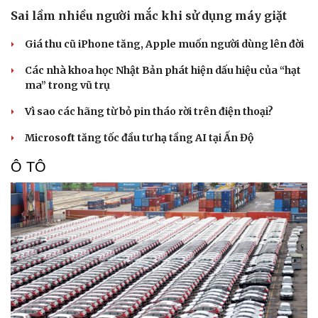
Sai lầm nhiều người mắc khi sử dụng máy giặt
Giá thu cũ iPhone tăng, Apple muốn người dùng lên đời
Các nhà khoa học Nhật Bản phát hiện dấu hiệu của “hạt
ma” trong vũ trụ
Vì sao các hãng từ bỏ pin tháo rời trên điện thoại?
Microsoft tăng tốc đầu tư hạ tầng AI tại Ấn Độ
Ô TÔ
Du lịch
Podcast
Tư vấn
Câu chuyện thời sự
Săn Tour
Đọc truyện đêm khuya
check-in
Cửa sổ tình yêu
Kể chuyện cho bé