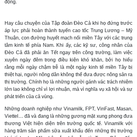
động.
Hay câu chuyện của Tập đoàn Đèo Cả khi họ đứng trước
áp lực phải hoàn thành tuyến cao tốc Trung Lương – Mỹ
Thuận, con đường huyết mạch nối miền Tây với các trung
tâm kinh tế phía Nam. Khi ấy, các kỹ sư, công nhân của
Đèo Cả đã phải ăn Tết ngay trên công trường, làm việc
xuyên ngày đêm trong điều kiện khó khăn, bởi họ hiểu
rằng mỗi ngày chậm trễ là một ngày kinh tế miền Tây bị
thiệt hại, người nông dân không thể đưa được nông sản ra
thị trường. Chính họ là những người gánh vác trách nhiệm
Thế giới
Multimedia
lớn lao không chỉ vì lợi nhuận, mà vì nghĩa vụ xã hội và sự
phát triển của cả vùng.
Quan sát
Video
Cuộc sống đó đây
Ảnh
Những doanh nghiệp như Vinamilk, FPT, VinFast, Masan,
Hồ sơ
E-Magazine
Infographic
Viettel… đã và đang là những gương mặt xung phong đưa
thương Việt hiện diện trên trường quốc tế. Vinamilk với
hàng trăm sản phẩm sữa xuất khẩu đến những thị trường