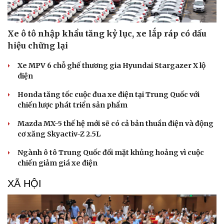
Hạt giống tâm hồn
Xe ô tô nhập khẩu tăng kỷ lục, xe lắp ráp có dấu
hiệu chững lại
Xe MPV 6 chỗ ghế thương gia Hyundai Stargazer X lộ
diện
Honda tăng tốc cuộc đua xe điện tại Trung Quốc với
chiến lược phát triển sản phẩm
Mazda MX-5 thế hệ mới sẽ có cả bản thuần điện và động
cơ xăng Skyactiv-Z 2.5L
Ngành ô tô Trung Quốc đối mặt khủng hoảng vì cuộc
chiến giảm giá xe điện
XÃ HỘI