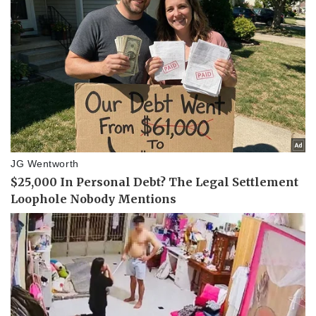
Sức khỏe
Đời sống
Dinh dưỡng - món ngon
Nhà đẹp
Cây thuốc
Blog
Sản phụ khoa
Tình yêu - Gia đình
Nhi khoa
Nam khoa
Làm đẹp - giảm cân
Phòng mạch online
Ăn sạch sống khỏe