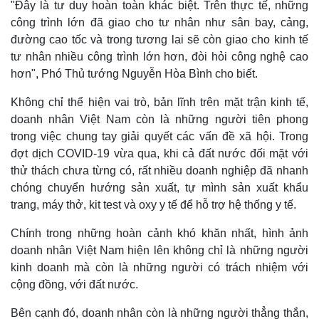
"Đây là tư duy hoàn toàn khác biệt. Trên thực tế, những
công trình lớn đã giao cho tư nhân như sân bay, cảng,
đường cao tốc và trong tương lai sẽ còn giao cho kinh tế
tư nhân nhiều công trình lớn hơn, đòi hỏi công nghệ cao
hơn", Phó Thủ tướng Nguyễn Hòa Bình cho biết.
Không chỉ thể hiện vai trò, bản lĩnh trên mặt trận kinh tế,
doanh nhân Việt Nam còn là những người tiên phong
trong việc chung tay giải quyết các vấn đề xã hội. Trong
đợt dịch COVID-19 vừa qua, khi cả đất nước đối mặt với
thử thách chưa từng có, rất nhiều doanh nghiệp đã nhanh
chóng chuyển hướng sản xuất, tự mình sản xuất khẩu
trang, máy thở, kit test và oxy y tế để hỗ trợ hệ thống y tế.
Chính trong những hoàn cảnh khó khăn nhất, hình ảnh
Kinh tế
Thị trường
doanh nhân Việt Nam hiện lên không chỉ là những người
Bất động sản
Giá vàng
kinh doanh mà còn là những người có trách nhiệm với
Khởi nghiệp
Tiêu dùng
cộng đồng, với đất nước.
Tỷ giá
Chứng khoán
Bên cạnh đó, doanh nhân còn là những người thẳng thắn,