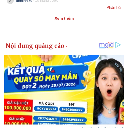
annlinh93
- 10 tháng trước
Phản hồi
Xem thêm
Doanh nghiệp
Công nghệ
Thông tin doanh nghiệp
Sành điệu
Doanh nghiệp 24h
Tin Công nghệ
Doanh nhân
Trải nghiệm
Vì cộng đồng
Chuyển đổi số