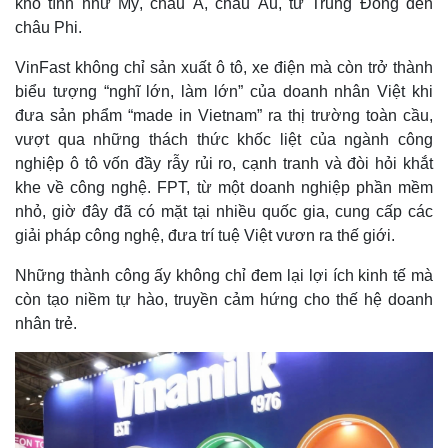
khó tính như Mỹ, châu Á, châu Âu, từ Trung Đông đến
châu Phi.
VinFast không chỉ sản xuất ô tô, xe điện mà còn trở thành
biểu tượng “nghĩ lớn, làm lớn” của doanh nhân Việt khi
đưa sản phẩm “made in Vietnam” ra thị trường toàn cầu,
vượt qua những thách thức khốc liệt của ngành công
nghiệp ô tô vốn đầy rẫy rủi ro, cạnh tranh và đòi hỏi khắt
khe về công nghệ. FPT, từ một doanh nghiệp phần mềm
nhỏ, giờ đây đã có mặt tại nhiều quốc gia, cung cấp các
giải pháp công nghệ, đưa trí tuệ Việt vươn ra thế giới.
Những thành công ấy không chỉ đem lại lợi ích kinh tế mà
còn tạo niềm tự hào, truyền cảm hứng cho thế hệ doanh
nhân trẻ.