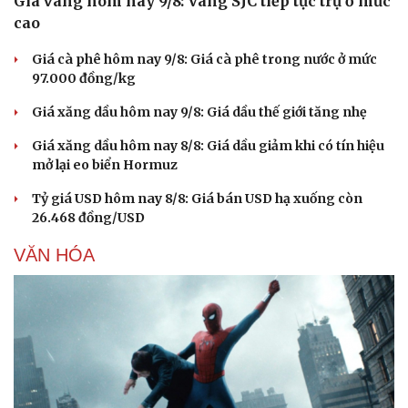
Giá vàng hôm nay 9/8: Vàng SJC tiếp tục trụ ở mức
cao
Giá cà phê hôm nay 9/8: Giá cà phê trong nước ở mức
97.000 đồng/kg
Giá xăng dầu hôm nay 9/8: Giá dầu thế giới tăng nhẹ
Giá xăng dầu hôm nay 8/8: Giá dầu giảm khi có tín hiệu
mở lại eo biển Hormuz
Tỷ giá USD hôm nay 8/8: Giá bán USD hạ xuống còn
26.468 đồng/USD
VĂN HÓA
Du lịch
Podcast
Tư vấn
Câu chuyện thời sự
Săn Tour
Đọc truyện đêm khuya
check-in
Cửa sổ tình yêu
Kể chuyện cho bé