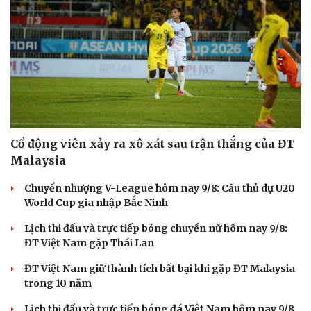
Cổ động viên xảy ra xô xát sau trận thắng của ĐT
Malaysia
Chuyển nhượng V-League hôm nay 9/8: Cầu thủ dự U20
World Cup gia nhập Bắc Ninh
Văn hóa
Giải trí
Sân khấu - Điện ảnh
Nghệ sĩ
Lịch thi đấu và trực tiếp bóng chuyền nữ hôm nay 9/8:
Văn học
Thời trang
ĐT Việt Nam gặp Thái Lan
Âm nhạc
Sao Việt
Di sản
ĐT Việt Nam giữ thành tích bất bại khi gặp ĐT Malaysia
trong 10 năm
Lịch thi đấu và trực tiếp bóng đá Việt Nam hôm nay 9/8