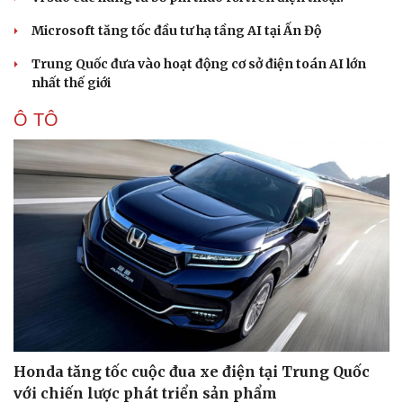
Microsoft tăng tốc đầu tư hạ tầng AI tại Ấn Độ
Trung Quốc đưa vào hoạt động cơ sở điện toán AI lớn
nhất thế giới
Ô TÔ
Sức khỏe
Đời sống
Dinh dưỡng - món ngon
Nhà đẹp
Cây thuốc
Blog
Sản phụ khoa
Tình yêu - Gia đình
Nhi khoa
Nam khoa
Làm đẹp - giảm cân
Phòng mạch online
Ăn sạch sống khỏe
Honda tăng tốc cuộc đua xe điện tại Trung Quốc
với chiến lược phát triển sản phẩm