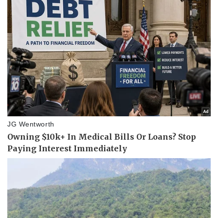
Vụ án
Vũ khí
Tin nóng
Việt Nam
Tư vấn luật
Phân tích