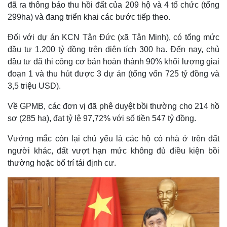
đã ra thông báo thu hồi đất của 209 hộ và 4 tổ chức (tổng
299ha) và đang triển khai các bước tiếp theo.
Đối với dự án KCN Tân Đức (xã Tân Minh), có tổng mức
đầu tư 1.200 tỷ đồng trên diện tích 300 ha. Đến nay, chủ
đầu tư đã thi công cơ bản hoàn thành 90% khối lượng giai
đoạn 1 và thu hút được 3 dự án (tổng vốn 725 tỷ đồng và
3,5 triệu USD).
Về GPMB, các đơn vị đã phê duyệt bồi thường cho 214 hồ
sơ (285 ha), đạt tỷ lệ 97,72% với số tiền 547 tỷ đồng.
Vướng mắc còn lại chủ yếu là các hộ có nhà ở trên đất
Thế giới
Multimedia
người khác, đất vượt hạn mức không đủ điều kiện bồi
Quan sát
Video
thường hoặc bố trí tái định cư.
Cuộc sống đó đây
Ảnh
Hồ sơ
E-Magazine
Infographic