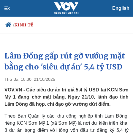
English
KINH TẾ
/
Lâm Đồng gấp rút gỡ vướng mặt
Chính trị
Xã hội
Đảng
Tin 24h
bằng cho 'siêu dự án' 5,4 tỷ USD
Tổ chức nhân sự
Dự báo thời tiết
Quốc hội
Giáo dục
Thứ Ba, 18:30, 21/10/2025
Nhận diện sự thật
Dấu ấn VOV
Việc làm
VOV.VN - Các siêu dự án trị giá 5,4 tỷ USD tại KCN Sơn
Biển đảo
Mỹ 1 đang chờ mặt bằng. Ngày 21/10, lãnh đạo tỉnh
Lâm Đồng đã họp, chỉ đạo gỡ vướng dứt điểm.
Theo Ban Quản lý các khu công nghiệp tỉnh Lâm Đồng,
riêng KCN Sơn Mỹ 1 (xã Sơn Mỹ) là nơi dự kiến triển khai
3 dự án trọng điểm với tổng vốn đầu tư đăng ký 5,4 tỷ