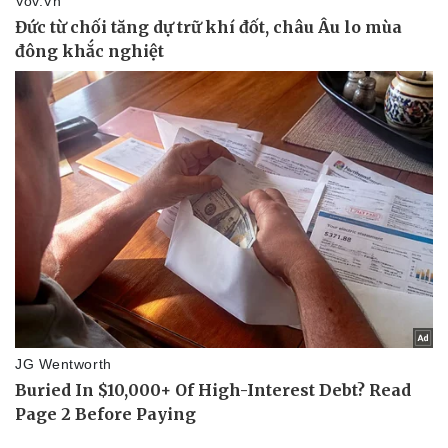
Thể thao
Ô tô - Xe máy
Bóng đá
Ô tô
Lịch thi đấu bóng đá
Xe máy
Thế giới thể thao
Tư vấn
eSports
Hậu trường