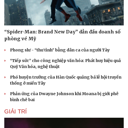
Hạt giống tâm hồn
“Spider-Man: Brand New Day” dẫn đầu doanh số
phòng vé Mỹ
Phong slư - “thư tình” bằng dân ca của người Tày
“Tiếp sức” cho công nghiệp văn hóa: Phát huy hiệu quả
Quỹ Văn hóa, nghệ thuật
Phó huyện trưởng của Hàn Quốc quảng bá lễ hội truyền
thống ở miền Tây
Phản ứng của Dwayne Johnson khi Moana bị giới phê
bình chê bai
GIẢI TRÍ