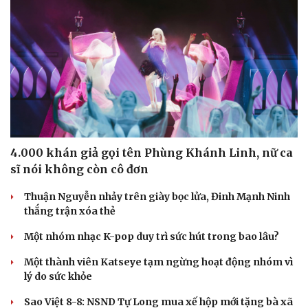
4.000 khán giả gọi tên Phùng Khánh Linh, nữ ca
sĩ nói không còn cô đơn
Thuận Nguyễn nhảy trên giày bọc lửa, Đinh Mạnh Ninh
thắng trận xóa thẻ
Một nhóm nhạc K-pop duy trì sức hút trong bao lâu?
Một thành viên Katseye tạm ngừng hoạt động nhóm vì
lý do sức khỏe
Sao Việt 8-8: NSND Tự Long mua xế hộp mới tặng bà xã