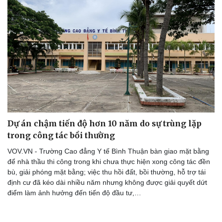
Doanh nghiệp
Công nghệ
Thông tin doanh nghiệp
Sành điệu
Doanh nghiệp 24h
Tin Công nghệ
Doanh nhân
Trải nghiệm
Vì cộng đồng
Chuyển đổi số
Dự án chậm tiến độ hơn 10 năm do sự trùng lặp
trong công tác bồi thường
VOV.VN - Trường Cao đẳng Y tế Bình Thuận bàn giao mặt bằng
để nhà thầu thi công trong khi chưa thực hiện xong công tác đền
bù, giải phóng mặt bằng; việc thu hồi đất, bồi thường, hỗ trợ tái
định cư đã kéo dài nhiều năm nhưng không được giải quyết dứt
điểm làm ảnh hưởng đến tiến độ đầu tư,…