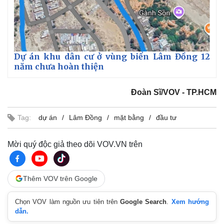
Dự án khu dân cư ở vùng biển Lâm Đồng 12
năm chưa hoàn thiện
Đoàn Sĩ/VOV - TP.HCM
Tag:
dự án
Lâm Đồng
mặt bằng
đầu tư
Mời quý độc giả theo dõi VOV.VN trên
Kinh tế
Thị trường
Thêm VOV trên Google
Bất động sản
Giá vàng
Khởi nghiệp
Tiêu dùng
Chọn VOV làm nguồn ưu tiên trên
Google Search
.
Xem hướng
Tỷ giá
dẫn.
Chứng khoán