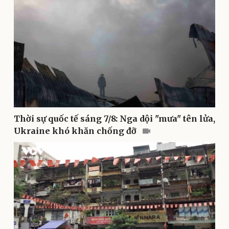
Sức khỏe
Đời sống
Dinh dưỡng - món ngon
Nhà đẹp
Cây thuốc
Blog
Sản phụ khoa
Tình yêu - Gia đình
Nhi khoa
Nam khoa
Làm đẹp - giảm cân
Phòng mạch online
Ăn sạch sống khỏe
Thời sự quốc tế sáng 7/8: Nga dội "mưa" tên lửa,
Ukraine khó khăn chống đỡ