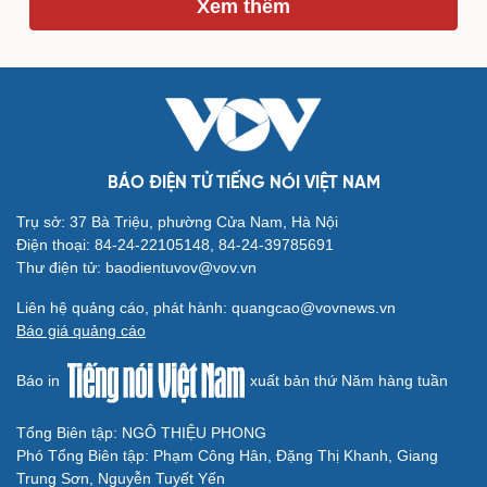
Xem thêm
Du lịch
Podcast
Tư vấn
Câu chuyện thời sự
Săn Tour
Đọc truyện đêm khuya
check-in
Cửa sổ tình yêu
Kể chuyện cho bé
Hạt giống tâm hồn
BÁO ĐIỆN TỬ TIẾNG NÓI VIỆT NAM
Trụ sở: 37 Bà Triệu, phường Cửa Nam, Hà Nội
Điện thoại: 84-24-22105148, 84-24-39785691
Thư điện tử: baodientuvov@vov.vn
Liên hệ quảng cáo, phát hành: quangcao@vovnews.vn
Báo giá quảng cáo
Báo in
xuất bản thứ Năm hàng tuần
Tổng Biên tập: NGÔ THIỆU PHONG
Phó Tổng Biên tập: Phạm Công Hân, Đặng Thị Khanh, Giang
Trung Sơn, Nguyễn Tuyết Yến
Cải chính