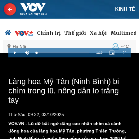
KINH TẾ
Chính trị
Thế giới
Xã hội
Multimedi
--°C
Hà Nội
Remaining
-
1:19
Loaded
:
Play
Mute
Picture-
Fullscreen
6.29%
in-
Picture
Time
Chính trị
Xã hội
Làng hoa Mỹ Tân (Ninh Bình) bị
Đảng
Tin 24h
chìm trong lũ, nông dân lo trắng
Tổ chức nhân sự
Dự báo thời tiết
Quốc hội
Giáo dục
tay
Nhận diện sự thật
Dấu ấn VOV
Việc làm
Thứ Sáu, 09:32, 03/10/2025
Biển đảo
VOV.VN - Lũ dữ bất ngờ dâng cao nhấn chìm cả cánh
đồng hoa của làng hoa Mỹ Tân, phường Thiên Trường,
tỉnh Ninh Bình và cuốn theo công sức của hơn 2000 hộ