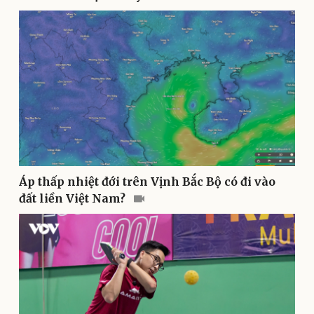
Thể thao
Ô tô - Xe máy
Bóng đá
Ô tô
Lịch thi đấu bóng đá
Xe máy
Thế giới thể thao
Tư vấn
eSports
Hậu trường
Áp thấp nhiệt đới trên Vịnh Bắc Bộ có đi vào
đất liền Việt Nam?