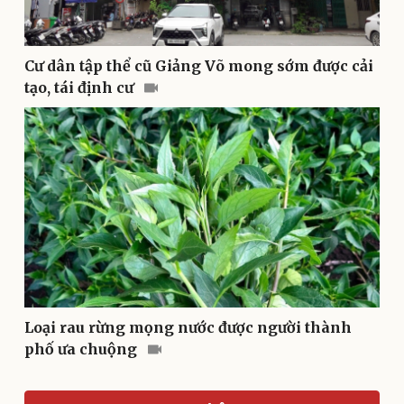
Văn hóa
Giải trí
Cư dân tập thể cũ Giảng Võ mong sớm được cải
Sân khấu - Điện ảnh
Nghệ sĩ
tạo, tái định cư
Văn học
Thời trang
Âm nhạc
Sao Việt
Di sản
Loại rau rừng mọng nước được người thành
phố ưa chuộng