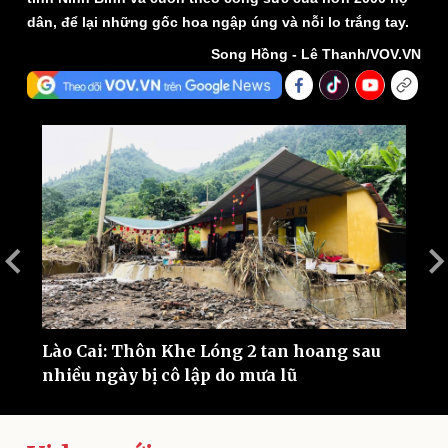
dân, để lại những gốc hoa ngập úng và nỗi lo trắng tay.
Song Hồng - Lê Thanh/VOV.VN
Thế giới
Multimedia
Quan sát
Video
Cuộc sống đó đây
Ảnh
Hồ sơ
E-Magazine
Infographic
Lào Cai: Thôn Khe Lóng 2 tan hoang sau
N
nhiều ngày bị cô lập do mưa lũ
H