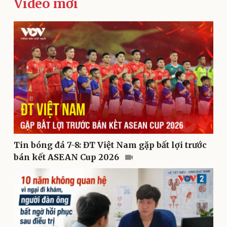
Video mới
Kinh tế
Thị trường
Bất động sản
Giá vàng
Khởi nghiệp
Tiêu dùng
Tỷ giá
Chứng khoán
Tin bóng đá 7-8: ĐT Việt Nam gặp bất lợi trước
Giá cà phê
bán kết ASEAN Cup 2026