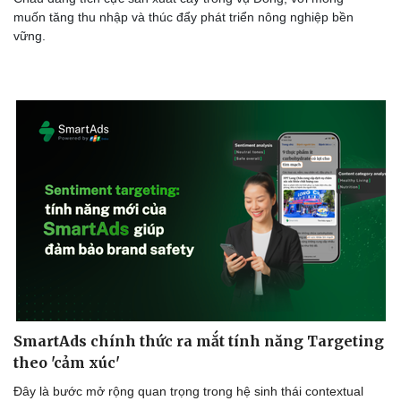
muốn tăng thu nhập và thúc đẩy phát triển nông nghiệp bền
vững.
Sức khỏe
Đời sống
Dinh dưỡng - món ngon
Nhà đẹp
Cây thuốc
Blog
Sản phụ khoa
Tình yêu - Gia đình
Nhi khoa
Nam khoa
Làm đẹp - giảm cân
Phòng mạch online
Ăn sạch sống khỏe
SmartAds chính thức ra mắt tính năng Targeting
theo 'cảm xúc'
Đây là bước mở rộng quan trọng trong hệ sinh thái contextual