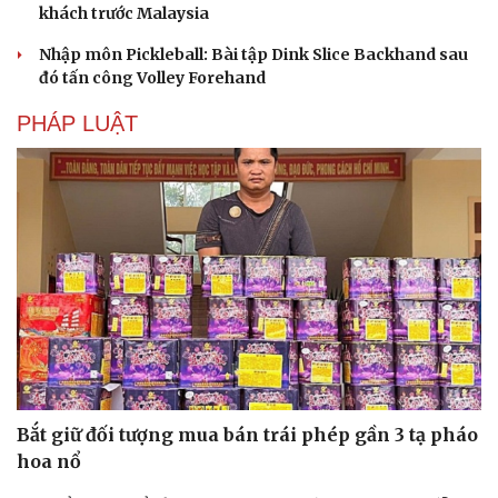
khách trước Malaysia
Nhập môn Pickleball: Bài tập Dink Slice Backhand sau
đó tấn công Volley Forehand
PHÁP LUẬT
Du lịch
Podcast
Tư vấn
Câu chuyện thời sự
Bắt giữ đối tượng mua bán trái phép gần 3 tạ pháo
Săn Tour
Đọc truyện đêm khuya
hoa nổ
check-in
Cửa sổ tình yêu
Kể chuyện cho bé