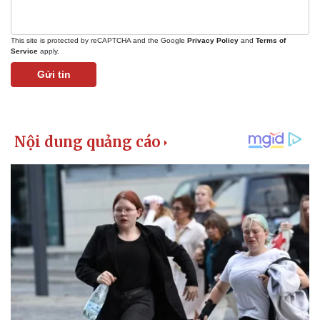
This site is protected by reCAPTCHA and the Google
Privacy Policy
and
Terms of
Service
apply.
Gửi tin