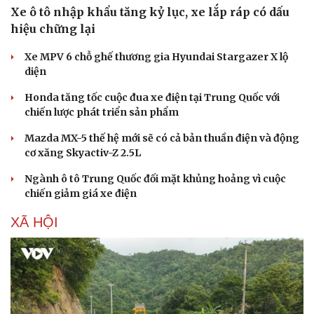
Xe ô tô nhập khẩu tăng kỷ lục, xe lắp ráp có dấu
hiệu chững lại
Xe MPV 6 chỗ ghế thương gia Hyundai Stargazer X lộ
diện
Honda tăng tốc cuộc đua xe điện tại Trung Quốc với
chiến lược phát triển sản phẩm
Mazda MX-5 thế hệ mới sẽ có cả bản thuần điện và động
cơ xăng Skyactiv-Z 2.5L
Ngành ô tô Trung Quốc đối mặt khủng hoảng vì cuộc
chiến giảm giá xe điện
Văn hóa
Giải trí
XÃ HỘI
Sân khấu - Điện ảnh
Nghệ sĩ
Văn học
Thời trang
Âm nhạc
Sao Việt
Di sản