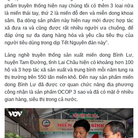
phẩm truyền thống hiện nay chúng tôi có thêm 3 loại nữa
là miến thái tay, thứ 2 là miến đỗ đen và miễn dong khoai
sâm. Ba dòng sản phẩm này hiện nay mới được hợp tác
xã đưa ra và cũng được rất nhiều người ưa chuộng, để
đáp ứng sự đa dạng hàng hóa và yêu cầu tiêu thụ của
người tiêu dùng trong dịp Tết Nguyên đán này".
Làng nghề truyền thống sản xuất miến dong Bình Lư,
huyện Tam Đường, tỉnh Lai Châu hiện có khoảng hơn 100
hộ và 3 hợp tác xã sản xuất và trung bình mỗi năm tung ra
thị trường trên 550 tấn miến khô. Đến nay sản phẩm miến
dong Bình Lư đã được cơ quan chức năng địa phương
công nhận là sản phẩm OCOP 3 sao và đã có mặt ở nhiều
gian hàng, siêu thị trong cả nước.
Kinh tế
Thị trường
Bất động sản
Giá vàng
Khởi nghiệp
Tiêu dùng
Tỷ giá
Chứng khoán