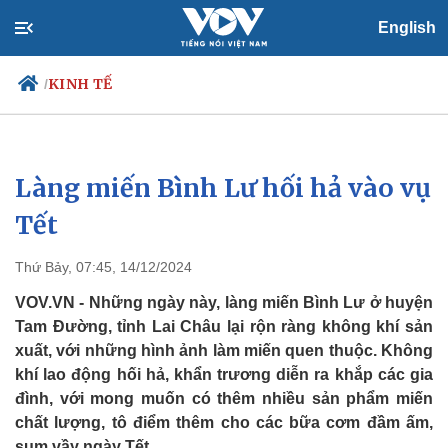
English
KINH TẾ
/
Làng miến Bình Lư hối hả vào vụ
Chính trị
Xã hội
Đảng
Tin 24h
Tết
Tổ chức nhân sự
Dự báo thời tiết
Quốc hội
Giáo dục
Thứ Bảy, 07:45, 14/12/2024
Nhận diện sự thật
Dấu ấn VOV
Việc làm
VOV.VN - Những ngày này, làng miến Bình Lư ở huyện
Biển đảo
Tam Đường, tỉnh Lai Châu lại rộn ràng không khí sản
xuất, với những hình ảnh làm miến quen thuộc. Không
khí lao động hối hả, khẩn trương diễn ra khắp các gia
đình, với mong muốn có thêm nhiều sản phẩm miến
chất lượng, tô điểm thêm cho các bữa cơm đầm ấm,
sum vầy ngày Tết.