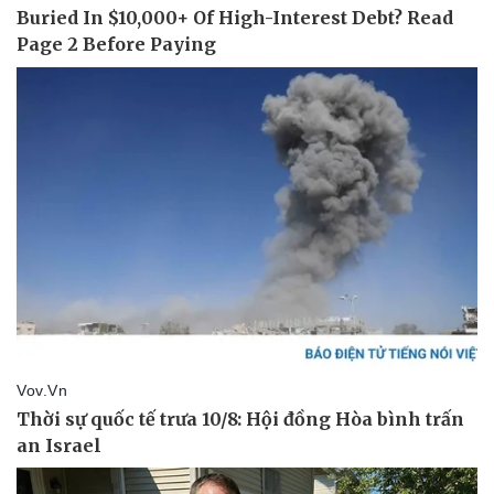
Thể thao
Ô tô - Xe máy
Bóng đá
Ô tô
Lịch thi đấu bóng đá
Xe máy
Thế giới thể thao
Tư vấn
eSports
Hậu trường