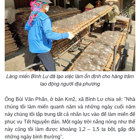
Làng miến Bình Lư đã tạo việc làm ổn định cho hàng trăm
lao động người địa phương
Thế giới
Multimedia
Quan sát
Video
Ông Bùi Văn Phấn, ở bản Km2, xã Bình Lư chia sẻ: "Nhà
Cuộc sống đó đây
Ảnh
chúng tôi làm miến quanh năm và những ngày cuối năm
Hồ sơ
E-Magazine
này chúng tôi tập trung tất cả nhân lực vào để làm miến để
Infographic
phục vụ Tết Nguyên đán. Một ngày trời nắng nóng như thế
này cũng tôi làm được khoảng 1,2 – 1,5 tạ bột, gấp đôi
những ngày bình thường".