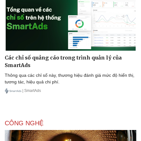
Doanh nghiệp
Công nghệ
Thông tin doanh nghiệp
Sành điệu
Doanh nghiệp 24h
Tin Công nghệ
Doanh nhân
Trải nghiệm
Các chỉ số quảng cáo trong trình quản lý của
Vì cộng đồng
Chuyển đổi số
SmartAds
Thông qua các chỉ số này, thương hiệu đánh giá mức độ hiển thị,
tương tác, hiệu quả chi phí.
| SmartAds
CÔNG NGHỆ