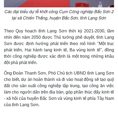
Các đại biểu dự lễ khởi công Cụm Công nghiệp Bắc Sơn 2
tại xã Chiến Thắng, huyện Bắc Sơn, tỉnh Lạng Sơn
Theo Quy hoạch tỉnh Lạng Sơn thời kỳ 2021-2030, tầm
nhìn đến năm 2050 được Thủ tướng phê duyệt, tỉnh Lạng
Sơn được định hướng phát triển theo mô hình "Một trục
phát triển, Hai hành lang kinh tế, Ba vùng kinh tế", đồng
thời công nghiệp được xác định là một trong những khâu
đột phá phát triển.
Ông Đoàn Thanh Sơn, Phó Chủ tịch UBND tỉnh Lạng Sơn
Thế giới
Multimedia
cho biết, dự án hoàn thành và đi vào hoạt động sẽ tạo quỹ
Quan sát
Video
đất cho sản xuất công nghiệp tập trung, tạo công ăn việc
Cuộc sống đó đây
Ảnh
làm cho người dân trên địa bàn, góp phần thúc đẩy kinh tế
Hồ sơ
E-Magazine
- xã hội của huyện Bắc Sơn và vùng kinh tế phía Tây Nam
Infographic
của tỉnh Lạng Sơn.