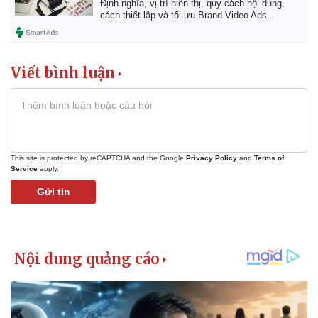
Định nghĩa, vị trí hiển thị, quy cách nội dung,
Giá cà phê
cách thiết lập và tối ưu Brand Video Ads.
Viết bình luận
This site is protected by reCAPTCHA and the Google
Privacy Policy
and
Terms of
Service
apply.
Gửi tin