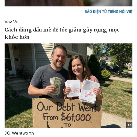
Vụ án
Vũ khí
Tin nóng
Việt Nam
Tư vấn luật
Phân tích