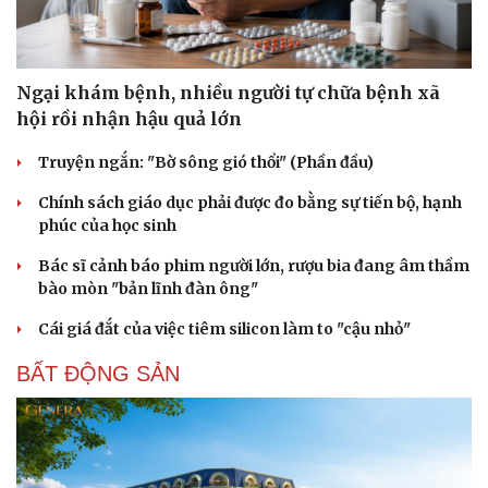
Ngại khám bệnh, nhiều người tự chữa bệnh xã
hội rồi nhận hậu quả lớn
Truyện ngắn: "Bờ sông gió thổi" (Phần đầu)
Chính sách giáo dục phải được đo bằng sự tiến bộ, hạnh
phúc của học sinh
Bác sĩ cảnh báo phim người lớn, rượu bia đang âm thầm
bào mòn "bản lĩnh đàn ông"
Cái giá đắt của việc tiêm silicon làm to "cậu nhỏ"
BẤT ĐỘNG SẢN