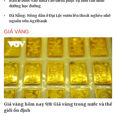
Bán lẻ bước vào mùa cao điểm phục vụ nhu cầu dinh
dưỡng học đường
Đà Nẵng: Nông dân ở Đại Lộc vươn lên thoát nghèo nhờ
nguồn vốn Agribank
GIÁ VÀNG
Giá vàng hôm nay 9/8: Giá vàng trong nước và thế
giới ổn định
Cải chính