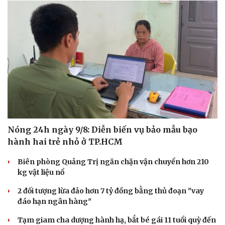
Nóng 24h ngày 9/8: Diễn biến vụ bảo mẫu bạo
hành hai trẻ nhỏ ở TP.HCM
Văn hóa
Giải trí
Biên phòng Quảng Trị ngăn chặn vận chuyển hơn 210
Sân khấu - Điện ảnh
Nghệ sĩ
kg vật liệu nổ
Văn học
Thời trang
Âm nhạc
Sao Việt
2 đối tượng lừa đảo hơn 7 tỷ đồng bằng thủ đoạn "vay
Di sản
đáo hạn ngân hàng"
Tạm giam cha dượng hành hạ, bắt bé gái 11 tuổi quỳ đến