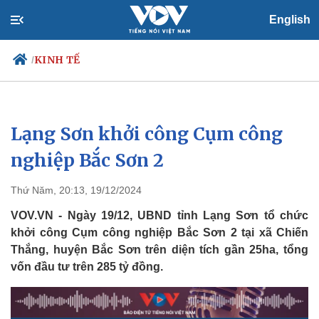
English
KINH TẾ
/
Lạng Sơn khởi công Cụm công
Chính trị
Xã hội
Đảng
Tin 24h
nghiệp Bắc Sơn 2
Tổ chức nhân sự
Dự báo thời tiết
Quốc hội
Giáo dục
Thứ Năm, 20:13, 19/12/2024
Nhận diện sự thật
Dấu ấn VOV
Việc làm
VOV.VN - Ngày 19/12, UBND tỉnh Lạng Sơn tổ chức
Biển đảo
khởi công Cụm công nghiệp Bắc Sơn 2 tại xã Chiến
Thắng, huyện Bắc Sơn trên diện tích gần 25ha, tổng
vốn đầu tư trên 285 tỷ đồng.