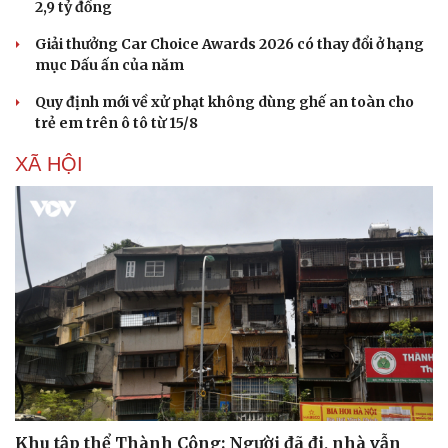
2,9 tỷ đồng
Giải thưởng Car Choice Awards 2026 có thay đổi ở hạng
mục Dấu ấn của năm
Quy định mới về xử phạt không dùng ghế an toàn cho
trẻ em trên ô tô từ 15/8
Sức khỏe
Đời sống
XÃ HỘI
Dinh dưỡng - món ngon
Nhà đẹp
Cây thuốc
Blog
Sản phụ khoa
Tình yêu - Gia đình
Nhi khoa
Nam khoa
Làm đẹp - giảm cân
Phòng mạch online
Ăn sạch sống khỏe
Khu tập thể Thành Công: Người đã đi, nhà vẫn