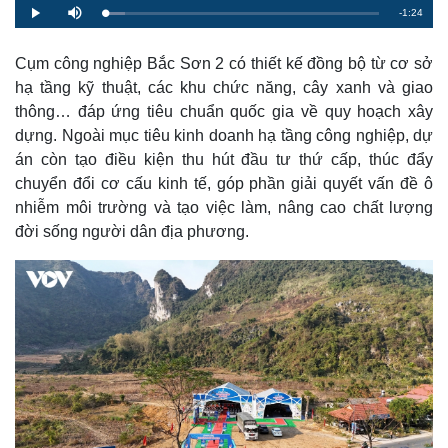
R
-
1:24
L
P
M
o
l
u
a
a
t
e
d
y
e
e
Cụm công nghiệp Bắc Sơn 2 có thiết kế đồng bộ từ cơ sở
d
m
:
hạ tầng kỹ thuật, các khu chức năng, cây xanh và giao
7
.
a
2
thông… đáp ứng tiêu chuẩn quốc gia về quy hoạch xây
0
%
dựng. Ngoài mục tiêu kinh doanh hạ tầng công nghiệp, dự
i
án còn tạo điều kiện thu hút đầu tư thứ cấp, thúc đẩy
n
chuyển đổi cơ cấu kinh tế, góp phần giải quyết vấn đề ô
i
nhiễm môi trường và tạo việc làm, nâng cao chất lượng
n
đời sống người dân địa phương.
g
T
i
m
e