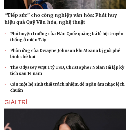
“Tiếp sức” cho công nghiệp văn hóa: Phát huy
hiệu quả Quỹ Văn hóa, nghệ thuật
Phó huyện trưởng của Hàn Quốc quảng bá lễ hội truyền
thống ở miền Tây
Phản ứng của Dwayne Johnson khi Moana bị giới phê
bình chê bai
The Odyssey vượt 1 tỷ USD, Christopher Nolan tái lập kỳ
tích sau 14 năm
Cần một hệ sinh thái trách nhiệm để ngăn âm nhạc lệch
chuẩn
GIẢI TRÍ
Du lịch
Podcast
Tư vấn
Câu chuyện thời sự
Săn Tour
Đọc truyện đêm khuya
check-in
Cửa sổ tình yêu
Kể chuyện cho bé