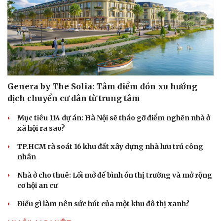
Genera by The Solia: Tâm điểm đón xu hướng
dịch chuyển cư dân từ trung tâm
Mục tiêu 114 dự án: Hà Nội sẽ tháo gỡ điểm nghẽn nhà ở
xã hội ra sao?
TP.HCM rà soát 16 khu đất xây dựng nhà lưu trú công
nhân
Nhà ở cho thuê: Lối mở để bình ổn thị trường và mở rộng
cơ hội an cư
Điều gì làm nên sức hút của một khu đô thị xanh?