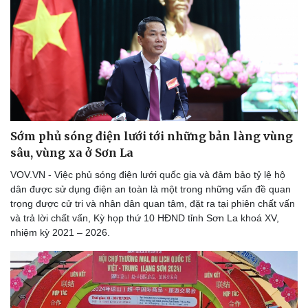
Thể thao
Ô tô - Xe máy
Bóng đá
Ô tô
Lịch thi đấu bóng đá
Xe máy
Thế giới thể thao
Tư vấn
eSports
Hậu trường
Sớm phủ sóng điện lưới tới những bản làng vùng
sâu, vùng xa ở Sơn La
VOV.VN - Việc phủ sóng điện lưới quốc gia và đảm bảo tỷ lệ hộ
dân được sử dụng điện an toàn là một trong những vấn đề quan
trọng được cử tri và nhân dân quan tâm, đặt ra tại phiên chất vấn
và trả lời chất vấn, Kỳ họp thứ 10 HĐND tỉnh Sơn La khoá XV,
nhiệm kỳ 2021 – 2026.