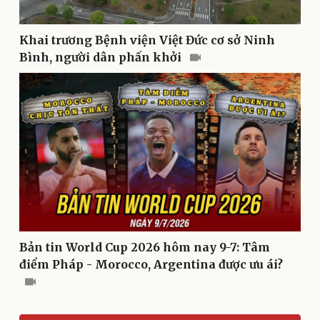
Khai trương Bệnh viện Việt Đức cơ sở Ninh
Văn hóa
Giải trí
Bình, người dân phấn khởi
Sân khấu - Điện ảnh
Nghệ sĩ
Văn học
Thời trang
Âm nhạc
Sao Việt
Di sản
Bản tin World Cup 2026 hôm nay 9-7: Tâm
điểm Pháp - Morocco, Argentina được ưu ái?