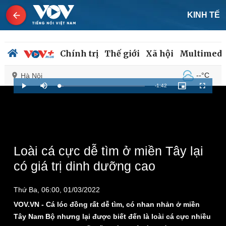
KINH TẾ
Chính trị
Thế giới
Xã hội
Multimedi
--°C
Hà Nội
Remaining
-
1:42
Loaded
:
Play
Mute
Picture-
Fullscreen
6.02%
in-
Picture
Time
Chính trị
Xã hội
Đảng
Tin 24h
Tổ chức nhân sự
Dự báo thời tiết
Loài cá cực dễ tìm ở miền Tây lại
Quốc hội
Giáo dục
có giá trị dinh dưỡng cao
Nhận diện sự thật
Dấu ấn VOV
Việc làm
Thứ Ba, 06:00, 01/03/2022
Biển đảo
VOV.VN - Cá lóc đồng rất dễ tìm, có nhan nhản ở miền
Tây Nam Bộ nhưng lại được biết đến là loài cá cực nhiều