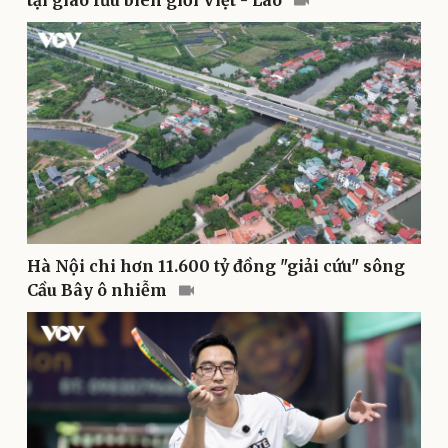
tại giao lưu biên giới Việt - Lào
Thể thao
Ô tô - Xe máy
Bóng đá
Ô tô
Lịch thi đấu bóng đá
Xe máy
Thế giới thể thao
Tư vấn
eSports
Hậu trường
Hà Nội chi hơn 11.600 tỷ đồng "giải cứu" sông
Cầu Bây ô nhiễm