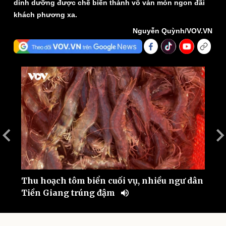
dinh dưỡng được chế biến thành vô vàn món ngon đãi
khách phương xa.
Nguyễn Quỳnh/VOV.VN
Thế giới
Multimedia
Quan sát
Video
Cuộc sống đó đây
Ảnh
Hồ sơ
E-Magazine
Infographic
Thu hoạch tôm biển cuối vụ, nhiều ngư dân
D
Tiền Giang trúng đậm
g