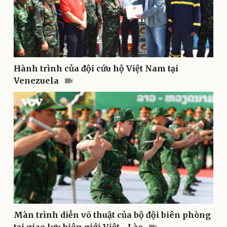
Hành trình của đội cứu hộ Việt Nam tại
Venezuela
Pháp luật
Quân sự - Quốc phòng
Vụ án
Vũ khí
Tin nóng
Việt Nam
Tư vấn luật
Phân tích
Màn trình diễn võ thuật của bộ đội biên phòng