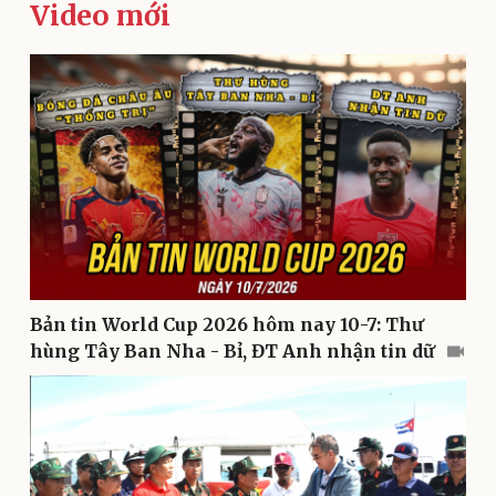
Video mới
Kinh tế
Thị trường
Bất động sản
Giá vàng
Khởi nghiệp
Tiêu dùng
Tỷ giá
Chứng khoán
Bản tin World Cup 2026 hôm nay 10-7: Thư
Giá cà phê
hùng Tây Ban Nha - Bỉ, ĐT Anh nhận tin dữ