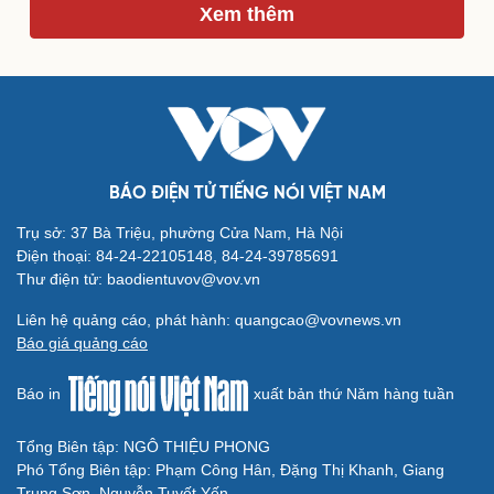
Xem thêm
Du lịch
Podcast
Tư vấn
Câu chuyện thời sự
Săn Tour
Đọc truyện đêm khuya
check-in
Cửa sổ tình yêu
Kể chuyện cho bé
Hạt giống tâm hồn
BÁO ĐIỆN TỬ TIẾNG NÓI VIỆT NAM
Trụ sở: 37 Bà Triệu, phường Cửa Nam, Hà Nội
Điện thoại: 84-24-22105148, 84-24-39785691
Thư điện tử: baodientuvov@vov.vn
Liên hệ quảng cáo, phát hành: quangcao@vovnews.vn
Báo giá quảng cáo
Báo in
xuất bản thứ Năm hàng tuần
Tổng Biên tập: NGÔ THIỆU PHONG
Phó Tổng Biên tập: Phạm Công Hân, Đặng Thị Khanh, Giang
Trung Sơn, Nguyễn Tuyết Yến
Cải chính