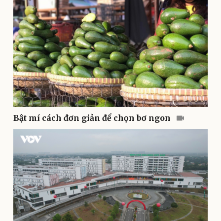
Sức khỏe
Đời sống
Dinh dưỡng - món ngon
Nhà đẹp
Cây thuốc
Blog
Sản phụ khoa
Tình yêu - Gia đình
Nhi khoa
Nam khoa
Làm đẹp - giảm cân
Phòng mạch online
Ăn sạch sống khỏe
Bật mí cách đơn giản để chọn bơ ngon