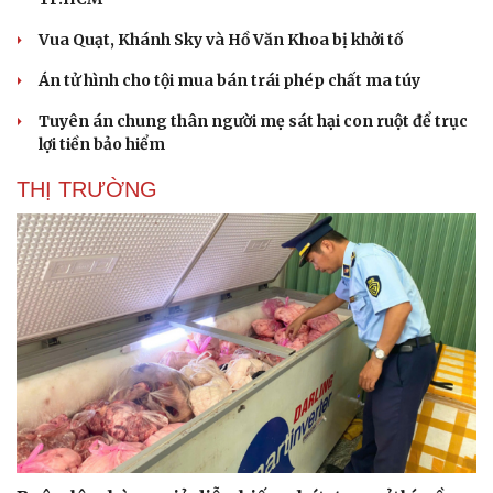
Vua Quạt, Khánh Sky và Hồ Văn Khoa bị khởi tố
Án tử hình cho tội mua bán trái phép chất ma túy
Tuyên án chung thân người mẹ sát hại con ruột để trục
lợi tiền bảo hiểm
THỊ TRƯỜNG
Du lịch
Podcast
Tư vấn
Câu chuyện thời sự
Săn Tour
Đọc truyện đêm khuya
check-in
Cửa sổ tình yêu
Kể chuyện cho bé