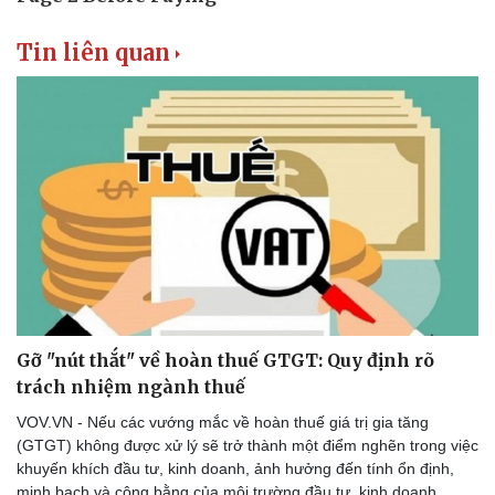
Tin liên quan
Doanh nghiệp
Công nghệ
Thông tin doanh nghiệp
Sành điệu
Doanh nghiệp 24h
Tin Công nghệ
Doanh nhân
Trải nghiệm
Vì cộng đồng
Chuyển đổi số
Gỡ "nút thắt" về hoàn thuế GTGT: Quy định rõ
trách nhiệm ngành thuế
VOV.VN - Nếu các vướng mắc về hoàn thuế giá trị gia tăng
(GTGT) không được xử lý sẽ trở thành một điểm nghẽn trong việc
khuyến khích đầu tư, kinh doanh, ảnh hưởng đến tính ổn định,
minh bạch và công bằng của môi trường đầu tư, kinh doanh.