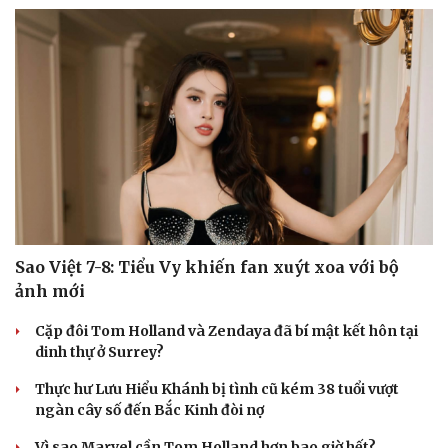
Sao Việt 7-8: Tiểu Vy khiến fan xuýt xoa với bộ
ảnh mới
Cặp đôi Tom Holland và Zendaya đã bí mật kết hôn tại
dinh thự ở Surrey?
Thực hư Lưu Hiểu Khánh bị tình cũ kém 38 tuổi vượt
ngàn cây số đến Bắc Kinh đòi nợ
Cải chính
Vì sao Marvel cần Tom Holland hơn bao giờ hết?