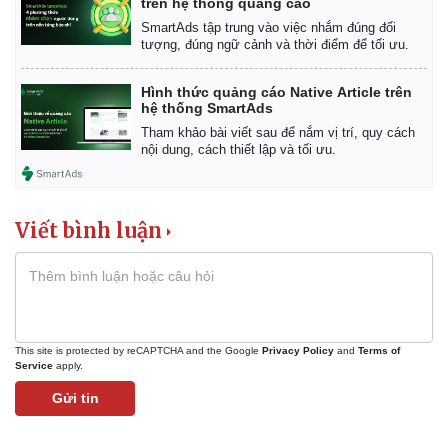
trên hệ thống quảng cáo
Vụ án
Vũ khí
Tin nóng
Việt Nam
SmartAds tập trung vào việc nhắm đúng đối
tượng, đúng ngữ cảnh và thời điểm để tối ưu.
Tư vấn luật
Phân tích
Hình thức quảng cáo Native Article trên
hệ thống SmartAds
Tham khảo bài viết sau để nắm vị trí, quy cách
nội dung, cách thiết lập và tối ưu.
Viết bình luận
This site is protected by reCAPTCHA and the Google
Privacy Policy
and
Terms of
Service
apply.
Gửi tin