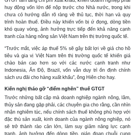
GTGT làm tăng chi phí xuất khẩu, khiến doanh nghiệp phải
huy động vốn lớn để nộp trước cho Nhà nước, trong khi
chưa có hướng dẫn rõ ràng về thủ tục, thời hạn và quy
trình hoàn thuế. Điều này khiến vốn bị ứ đọng, dòng tiền
khó quay vòng, ảnh hưởng trực tiếp đến khả năng cạnh
tranh của hàng nông sản Việt Nam trên thị trường quốc tế.
“Trước mắt, việc áp thuế 5% sẽ gây bất lợi về giá cho hồ
tiêu và gia vị Việt Nam trên thị trường quốc tế khiến giá
chào bán cao hơn so với các nước cạnh tranh như
Indonesia, Ấn Độ, Brazil, vốn vẫn duy trì ổn định chính
sách ưu đãi cho hàng xuất khẩu”, ông Hiên cho hay.
Kiến nghị tháo gỡ “điểm nghẽn” thuế GTGT
Trước những bất cập mà doanh nghiệp ngành nông, lâm,
thủy sản đang gặp phải, các chuyên gia cho rằng, cần nhìn
nhận nghiêm túc, nếu chính sách thuế không phù hợp với
đặc thù sản xuất, kinh doanh của ngành nông nghiệp, nó
sẽ trở thành rào cản lớn, làm suy giảm năng lực cạnh
tranh, ảnh hưởng đến dòng tiền, gián đoạn chuỗi cung