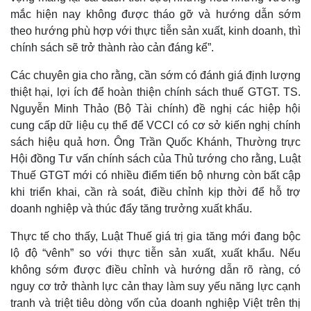
mắc hiện nay không được tháo gỡ và hướng dẫn sớm
theo hướng phù hợp với thực tiễn sản xuất, kinh doanh, thì
chính sách sẽ trở thành rào cản đáng kể”.
Các chuyên gia cho rằng, cần sớm có đánh giá định lượng
thiệt hại, lợi ích để hoàn thiện chính sách thuế GTGT. TS.
Nguyễn Minh Thảo (Bộ Tài chính) đề nghị các hiệp hội
cung cấp dữ liệu cụ thể để VCCI có cơ sở kiến nghị chính
sách hiệu quả hơn. Ông Trần Quốc Khánh, Thường trực
Hội đồng Tư vấn chính sách của Thủ tướng cho rằng, Luật
Thuế GTGT mới có nhiều điểm tiến bộ nhưng còn bất cập
khi triển khai, cần rà soát, điều chỉnh kịp thời để hỗ trợ
doanh nghiệp và thúc đẩy tăng trưởng xuất khẩu.
Thực tế cho thấy, Luật Thuế giá trị gia tăng mới đang bộc
Kinh tế
Thị trường
lộ độ “vênh” so với thực tiễn sản xuất, xuất khẩu. Nếu
Bất động sản
Giá vàng
không sớm được điều chỉnh và hướng dẫn rõ ràng, có
Khởi nghiệp
Tiêu dùng
nguy cơ trở thành lực cản thay làm suy yếu năng lực cạnh
Tỷ giá
tranh và triệt tiêu dòng vốn của doanh nghiệp Việt trên thị
Chứng khoán