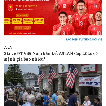
Thể thao
Ô tô - Xe máy
Bóng đá
Ô tô
Lịch thi đấu bóng đá
Xe máy
Thế giới thể thao
Tư vấn
eSports
Hậu trường