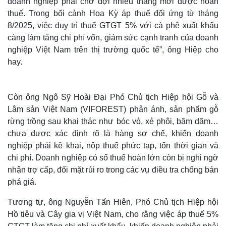
doanh nghiệp phải chờ đợi nhiều tháng mới được hoàn
thuế. Trong bối cảnh Hoa Kỳ áp thuế đối ứng từ tháng
8/2025, việc duy trì thuế GTGT 5% với cà phê xuất khẩu
càng làm tăng chi phí vốn, giảm sức cạnh tranh của doanh
nghiệp Việt Nam trên thị trường quốc tế”, ông Hiệp cho
hay.
Còn ông Ngô Sỹ Hoài Đại Phó Chủ tịch Hiệp hội Gỗ và
Lâm sản Việt Nam (VIFOREST) phản ánh, sản phẩm gỗ
rừng trồng sau khai thác như bóc vỏ, xẻ phôi, băm dăm…
chưa được xác định rõ là hàng sơ chế, khiến doanh
nghiệp phải kê khai, nộp thuế phức tạp, tốn thời gian và
Thế giới
Multimedia
chi phí. Doanh nghiệp có số thuế hoàn lớn còn bị nghi ngờ
Quan sát
Video
nhận trợ cấp, đối mặt rủi ro trong các vụ điều tra chống bán
Cuộc sống đó đây
Ảnh
Hồ sơ
E-Magazine
phá giá.
Infographic
Tương tự, ông Nguyễn Tấn Hiên, Phó Chủ tịch Hiệp hội
Hồ tiêu và Cây gia vị Việt Nam, cho rằng việc áp thuế 5%