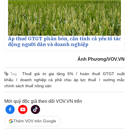
Áp thuế GTGT phân bón, cần tính cả yếu tố tác
động người dân và doanh nghiệp
Ánh Phương/VOV.VN
Tag:
Thuế giá trị gia tăng 5%
hoàn thuế GTGT xuất
khẩu
doanh nghiệp cà phê chịu áp lực thuế
vướng mắc
chính sách thuế nông sản
Mời quý độc giả theo dõi VOV.VN trên
Thêm VOV trên Google