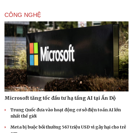
CÔNG NGHỆ
Sức khỏe
Đời sống
Dinh dưỡng - món ngon
Nhà đẹp
Cây thuốc
Blog
Sản phụ khoa
Tình yêu - Gia đình
Nhi khoa
Nam khoa
Làm đẹp - giảm cân
Phòng mạch online
Ăn sạch sống khỏe
Microsoft tăng tốc đầu tư hạ tầng AI tại Ấn Độ
Trung Quốc đưa vào hoạt động cơ sở điện toán AI lớn
nhất thế giới
Meta bị buộc bồi thường 567 triệu USD vì gây hại cho trẻ