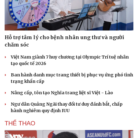
Hỗ trợ tâm lý cho bệnh nhân ung thư và người
chăm sóc
Việt Nam giành 7 huy chương tại Olympic Trí tuệ nhân
tạo quốc tế 2026
Ban hành danh mục trang thiết bị phục vụ ứng phó tình
trạng khẩn cấp
Văn hóa
Giải trí
Nâng cấp, tôn tạo Nghĩa trang liệt sĩ Việt - Lào
Sân khấu - Điện ảnh
Nghệ sĩ
Ngư dân Quảng Ngãi thay đổi tư duy đánh bắt, chấp
Văn học
Thời trang
hành nghiêm quy định IUU
Âm nhạc
Sao Việt
Di sản
THỂ THAO