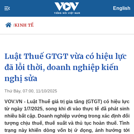
English
KINH TẾ
/
Luật Thuế GTGT vừa có hiệu lực
Chính trị
Xã hội
Đảng
Tin 24h
đã lỗi thời, doanh nghiệp kiến
Tổ chức nhân sự
Dự báo thời tiết
nghị sửa
Quốc hội
Giáo dục
Nhận diện sự thật
Dấu ấn VOV
Việc làm
Thứ Bảy, 07:00, 11/10/2025
Biển đảo
VOV.VN - Luật Thuế giá trị gia tăng (GTGT) có hiệu lực
từ ngày 1/7/2025, song khi đi vào thực tế đã phát sinh
nhiều bất cập. Doanh nghiệp vướng trong xác định đối
tượng chịu thuế, thuế suất và thủ tục hoàn thuế. Tình
trạng này khiến dòng vốn bị ứ đọng, ảnh hưởng tới