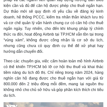
Giá cà phê
kiện cần và đủ để căn hộ được phép cho thuê ngắn hạn.
Dự thảo mới sẽ quy định rõ yêu cầu về đăng ký kinh
doanh, hệ thống PCCC, kiểm tra nhân thân khách lưu trú
và cơ chế quản lý vận hành chung cư có căn hộ cho thuê
ngắn ngày. Tuy nhiên, cho đến khi khung pháp lý chính
thức ra đời, hoạt động Airbnb tại TP.HCM vẫn tồn tại trong
“vùng xám”, không được công nhận là cơ sở du lịch,
nhưng cũng chưa có quy định cụ thể để xử phạt hay
hướng dẫn chuyển đổi.
Theo các chuyên gia, việc cấm hoàn toàn mô hình Airbnb
có thể khiến TP.HCM bỏ lỡ cơ hội thu thuế và khai thác
tiềm năng du lịch đô thị. Chỉ riêng trong năm 2024, hàng
nghìn căn hộ đang được cho thuê ngắn hạn với giá từ
800.000 đến 2 triệu đồng mỗi đêm, mang lại nguồn thu
không nhỏ cho chủ sở hữu và góp phần kích thích chi tiêu
du lịch.