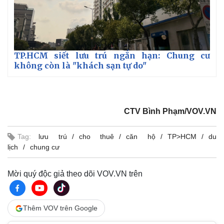
Vụ án
Vũ khí
Tin nóng
Việt Nam
Tư vấn luật
Phân tích
TP.HCM siết lưu trú ngắn hạn: Chung cư
không còn là "khách sạn tự do"
CTV Bình Phạm/VOV.VN
Tag:
lưu trú
cho thuê
căn hộ
TP>HCM
du
lịch
chung cư
Mời quý độc giả theo dõi VOV.VN trên
Thêm VOV trên Google