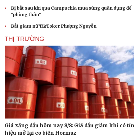
Bị bắt sau khi qua Campuchia mua súng quân dụng để
"phòng thân"
Bắt giam nữ TikToker Phượng Nguyễn
THỊ TRƯỜNG
Giá xăng dầu hôm nay 8/8: Giá dầu giảm khi có tín
hiệu mở lại eo biển Hormuz
Cải chính