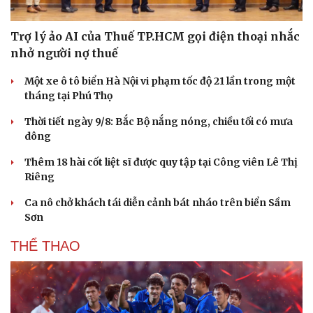
Trợ lý ảo AI của Thuế TP.HCM gọi điện thoại nhắc
nhở người nợ thuế
Một xe ô tô biển Hà Nội vi phạm tốc độ 21 lần trong một
tháng tại Phú Thọ
Thời tiết ngày 9/8: Bắc Bộ nắng nóng, chiều tối có mưa
dông
Thêm 18 hài cốt liệt sĩ được quy tập tại Công viên Lê Thị
Riêng
Ca nô chở khách tái diễn cảnh bát nháo trên biển Sầm
Sơn
THỂ THAO
Du lịch
Podcast
Tư vấn
Câu chuyện thời sự
Săn Tour
Đọc truyện đêm khuya
check-in
Cửa sổ tình yêu
Kể chuyện cho bé