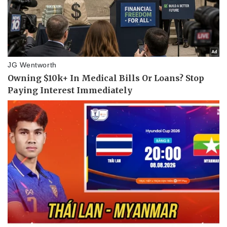
Doanh nghiệp
Công nghệ
Thông tin doanh nghiệp
Sành điệu
Doanh nghiệp 24h
Tin Công nghệ
Doanh nhân
Trải nghiệm
Vì cộng đồng
Chuyển đổi số