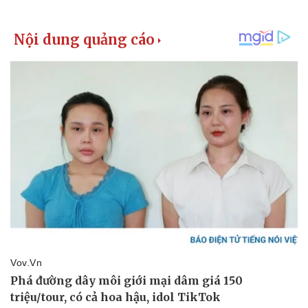
Thể thao
Ô tô - Xe máy
Bóng đá
Ô tô
Lịch thi đấu bóng đá
Xe máy
Thế giới thể thao
Tư vấn
eSports
Hậu trường