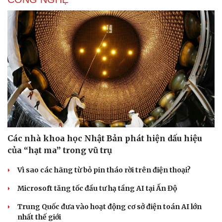
Các nhà khoa học Nhật Bản phát hiện dấu hiệu
Văn hóa
Giải trí
của “hạt ma” trong vũ trụ
Sân khấu - Điện ảnh
Nghệ sĩ
Vì sao các hãng từ bỏ pin tháo rời trên điện thoại?
Văn học
Thời trang
Âm nhạc
Sao Việt
Microsoft tăng tốc đầu tư hạ tầng AI tại Ấn Độ
Di sản
Trung Quốc đưa vào hoạt động cơ sở điện toán AI lớn
nhất thế giới