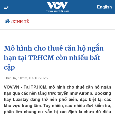
English
KINH TẾ
/
Mô hình cho thuê căn hộ ngắn
Chính trị
Xã hội
Đảng
Tin 24h
hạn tại TP.HCM còn nhiều bất
Tổ chức nhân sự
Dự báo thời tiết
cập
Quốc hội
Giáo dục
Nhận diện sự thật
Dấu ấn VOV
Việc làm
Thứ Ba, 10:12, 07/10/2025
Biển đảo
VOV.VN - Tại TP.HCM, mô hình cho thuê căn hộ ngắn
hạn qua các nền tảng trực tuyến như Airbnb, Booking
hay Luxstay đang trở nên phổ biến, đặc biệt tại các
khu vực trung tâm. Tuy nhiên, sau nhiều đợt kiểm tra,
phần lớn chung cư vẫn bị xác định là chưa đủ điều