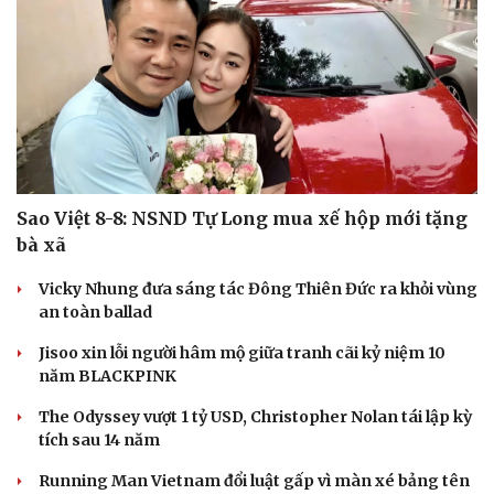
Sao Việt 8-8: NSND Tự Long mua xế hộp mới tặng
bà xã
Vicky Nhung đưa sáng tác Đông Thiên Đức ra khỏi vùng
an toàn ballad
Jisoo xin lỗi người hâm mộ giữa tranh cãi kỷ niệm 10
năm BLACKPINK
The Odyssey vượt 1 tỷ USD, Christopher Nolan tái lập kỳ
tích sau 14 năm
Running Man Vietnam đổi luật gấp vì màn xé bảng tên