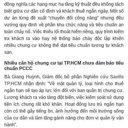
đồng nghĩa các hạng mục hạ tầng kỹ thuật đều không tách
biệt giữa cư dân cố định và khách thuê ngắn ngày. Một số
dự án từng đề xuất “chuyển đổi công năng” nhưng đều
vướng quy định về phân khu chức năng và tiêu chuẩn an
toàn cháy nổ. Việc thiếu lối thoát hiểm riêng, quy trình kiểm
tra khách ra vào hay hệ thống báo cháy độc lập khiến
nhiều chung cư không thể đạt tiêu chuẩn tương tự khách
sạn.
Nhiều căn hộ chung cư tại TP.HCM chưa đảm bảo tiêu
chuẩn PCCC
Bà Giang Huỳnh, Giám đốc bộ phận Nghiên cứu Savills
TP.HCM nhận định: “Về mặt quản lý, loại hình cho thuê
ngắn hạn sẽ tạo áp lực lớn đối với ban quản trị chung cư.
Lượng khách ra vào tăng đột biến, việc kiểm soát sử dụng
tiện ích chung rất khó khăn. Hoạt động lưu trú ngắn hạn
còn có thể gây tiếng ồn, ảnh hưởng đến môi trường sống
của cư dân và làm tăng gánh nặng cho đơn vị quản lý vận
hành”.