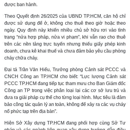
được ban hành.
Theo Quyết định 26/2025 của UBND TP.HCM, căn hộ chỉ
được sử dụng để ở, không cho thuê theo giờ hoặc theo
ngày. Quy định này khiến nhiều chủ sở hữu rơi vào tình
trạng “nửa hợp pháp, nửa vi phạm”, khi vẫn rao cho thuê
trên các nền tảng trực tuyến nhưng thiếu giấy phép kinh
doanh, chưa kê khai thuế và chưa đảm bảo yêu cầu phòng
cháy chữa cháy.
Đại tá Trần Văn Hiếu, Trưởng phòng Cảnh sát PCCC và
CNCH Công an TP.HCM cho biết: “Lực lượng Cảnh sát
PCCC TP.HCM đang tiếp tục tham mưu cho Ban Giám đốc
Công an TP trong việc phân loại lại các cơ sở lưu trú và
đưa ra giải pháp cụ thể cho từng loại hình. Mục tiêu là đảm
Kinh tế
Thị trường
bảo công tác quản lý an toàn, không để xảy ra các vụ cháy
Bất động sản
Giá vàng
nổ phức tạp trên địa bàn”.
Khởi nghiệp
Tiêu dùng
Tỷ giá
Hiện Sở Xây dựng TP.HCM đang phối hợp cùng Sở Tư
Chứng khoán
pháp và các ngành liên quan xây dựng hướng dẫn điều