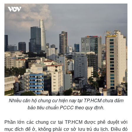
Thế giới
Multimedia
Quan sát
Video
Cuộc sống đó đây
Ảnh
Nhiều căn hộ chung cư hiện nay tại TP.HCM chưa đảm
Hồ sơ
E-Magazine
bảo tiêu chuẩn PCCC theo quy định.
Infographic
Phần lớn các chung cư tại TP.HCM được phê duyệt với
mục đích để ở, không phải cơ sở lưu trú du lịch. Điều đó