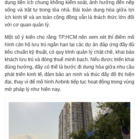
dụng tiện ích chung không kiểm soát, ảnh hưởng đến nếp
sống và trật tự trong tòa nhà. Bài toán dung hòa giữa lợi
ích kinh tế và an toàn cộng đồng vẫn là thách thức lớn đối
với cơ quan quản lý.
Một số ý kiến cho rằng TP.HCM nên xem xét thí điểm mô
hình căn hộ lưu trú ngắn hạn tại các dự án đáp ứng đầy đủ
tiêu chuẩn kỹ thuật, có quy trình quản lý chặt chẽ, khai báo
khách lưu trú và đóng thuế minh bạch. Nếu được triển khai
đúng hướng, đây có thể là bước đi dung hòa giữa nhu cầu
phát triển kinh tế, đảm bảo an ninh và thúc đẩy đô thị hiện
đại, thay vì để mô hình Airbnb tiếp tục hoạt động trong vùng
mờ pháp lý như hiện nay.
Pháp luật
Quân sự - Quốc phòng