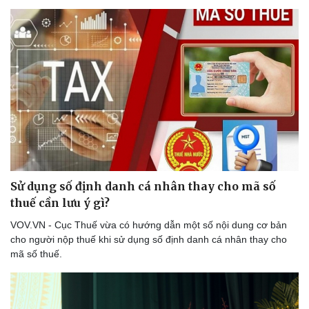
Sức khỏe
Đời sống
Dinh dưỡng - món ngon
Nhà đẹp
Cây thuốc
Blog
Sản phụ khoa
Tình yêu - Gia đình
Nhi khoa
Nam khoa
Sử dụng số định danh cá nhân thay cho mã số
Làm đẹp - giảm cân
thuế cần lưu ý gì?
Phòng mạch online
VOV.VN - Cục Thuế vừa có hướng dẫn một số nội dung cơ bản
Ăn sạch sống khỏe
cho người nộp thuế khi sử dụng số định danh cá nhân thay cho
mã số thuế.