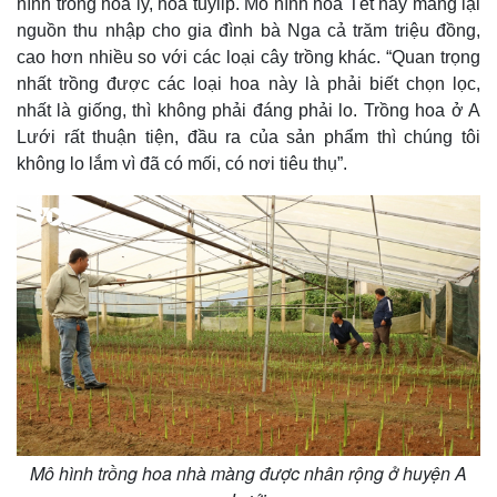
hình trồng hoa ly, hoa tuylip. Mô hình hoa Tết này mang lại
nguồn thu nhập cho gia đình bà Nga cả trăm triệu đồng,
cao hơn nhiều so với các loại cây trồng khác. “Quan trọng
nhất trồng được các loại hoa này là phải biết chọn lọc,
Thế giới
Multimedia
nhất là giống, thì không phải đáng phải lo. Trồng hoa ở A
Quan sát
Video
Lưới rất thuận tiện, đầu ra của sản phẩm thì chúng tôi
Cuộc sống đó đây
Ảnh
không lo lắm vì đã có mối, có nơi tiêu thụ”.
Hồ sơ
E-Magazine
Infographic
Mô hình trồng hoa nhà màng được nhân rộng ở huyện A