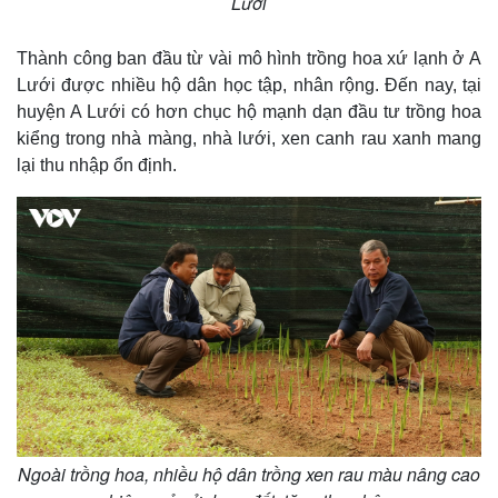
Lưới
Thành công ban đầu từ vài mô hình trồng hoa xứ lạnh ở A
Lưới được nhiều hộ dân học tập, nhân rộng. Đến nay, tại
huyện A Lưới có hơn chục hộ mạnh dạn đầu tư trồng hoa
kiểng trong nhà màng, nhà lưới, xen canh rau xanh mang
lại thu nhập ổn định.
Kinh tế
Thị trường
Ngoài trồng hoa, nhiều hộ dân trồng xen rau màu nâng cao
Bất động sản
Giá vàng