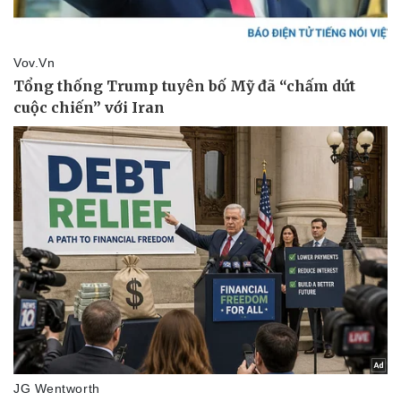
Văn hóa
Giải trí
Sân khấu - Điện ảnh
Nghệ sĩ
Văn học
Thời trang
Âm nhạc
Sao Việt
Di sản