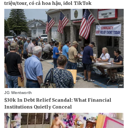
Doanh nghiệp
Công nghệ
Thông tin doanh nghiệp
Sành điệu
Doanh nghiệp 24h
Tin Công nghệ
Doanh nhân
Trải nghiệm
Vì cộng đồng
Chuyển đổi số