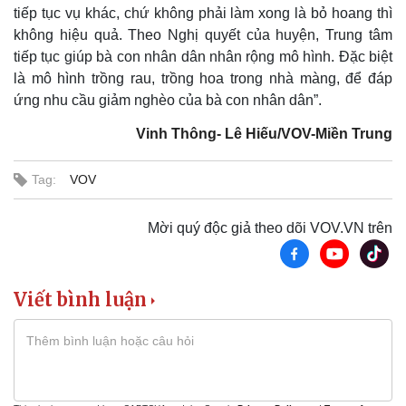
tiếp tục vụ khác, chứ không phải làm xong là bỏ hoang thì
không hiệu quả. Theo Nghị quyết của huyện, Trung tâm
tiếp tục giúp bà con nhân dân nhân rộng mô hình. Đặc biệt
là mô hình trồng rau, trồng hoa trong nhà màng, để đáp
ứng nhu cầu giảm nghèo của bà con nhân dân”.
Thể thao
Ô tô - Xe máy
Vinh Thông- Lê Hiếu/VOV-Miền Trung
Bóng đá
Ô tô
Lịch thi đấu bóng đá
Xe máy
Thế giới thể thao
Tư vấn
Tag:
VOV
eSports
Hậu trường
Mời quý độc giả theo dõi VOV.VN trên
Viết bình luận