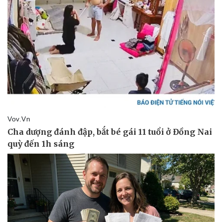
Sức khỏe
Đời sống
Dinh dưỡng - món ngon
Nhà đẹp
Cây thuốc
Blog
Sản phụ khoa
Tình yêu - Gia đình
Nhi khoa
Nam khoa
Làm đẹp - giảm cân