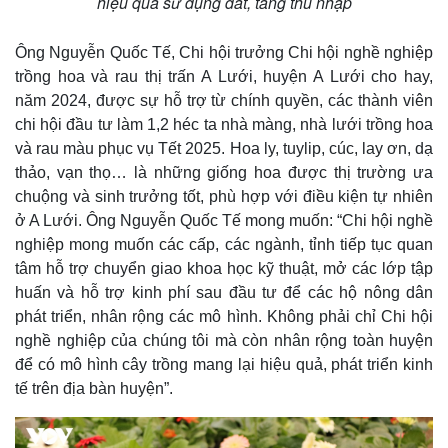
hiệu quả sử dụng đất, tăng thu nhập
Khởi nghiệp
Tiêu dùng
Tỷ giá
Chứng khoán
Ông Nguyễn Quốc Tế, Chi hội trưởng Chi hội nghề nghiệp
Giá cà phê
trồng hoa và rau thị trấn A Lưới, huyện A Lưới cho hay,
năm 2024, được sự hỗ trợ từ chính quyền, các thành viên
chi hội đầu tư làm 1,2 héc ta nhà màng, nhà lưới trồng hoa
và rau màu phục vụ Tết 2025. Hoa ly, tuylip, cúc, lay ơn, dạ
thảo, vạn thọ… là những giống hoa được thị trường ưa
chuộng và sinh trưởng tốt, phù hợp với điều kiện tự nhiên
ở A Lưới. Ông Nguyễn Quốc Tế mong muốn: “Chi hội nghề
nghiệp mong muốn các cấp, các ngành, tỉnh tiếp tục quan
tâm hỗ trợ chuyển giao khoa học kỹ thuật, mở các lớp tập
huấn và hỗ trợ kinh phí sau đầu tư để các hộ nông dân
phát triển, nhân rộng các mô hình. Không phải chỉ Chi hội
nghề nghiệp của chúng tôi mà còn nhân rộng toàn huyện
để có mô hình cây trồng mang lại hiệu quả, phát triển kinh
tế trên địa bàn huyện”.