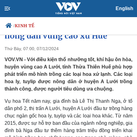
English
Mô hình trông hoa chất lượng
cao tạo thu nhập ổn định cho
KINH TẾ
/
nông dân vùng cao xứ Huế
Thứ Bảy, 07:00, 07/12/2024
Chính trị
Xã hội
VOV.VN - Với điều kiện thổ nhưỡng tốt, khí hậu ôn hòa,
Đảng
Tin 24h
huyện vùng cao A Lưới, tỉnh Thừa Thiên Huế phù hợp
Tổ chức nhân sự
Dự báo thời tiết
phát triển mô hình trồng các loại hoa xứ lạnh. Các loại
Quốc hội
Giáo dục
hoa ly, tuylip được nông dân ở huyện A Lưới trồng
Nhận diện sự thật
Dấu ấn VOV
thành công, được người tiêu dùng ưa chuộng.
Việc làm
Biển đảo
Vụ hoa Tết năm nay, gia đình bà Lê Thị Thanh Nga, ở tổ
dân phố 2, thị trấn A Lưới, huyện A Lưới đầu tư trồng hàng
chục ngàn gốc hoa ly, tuylip và các loại hoa khác. Từ năm
2015, được sự hỗ trợ ban đầu của ngành nông nghiệp, gia
đình bà Nga đầu tư thêm hàng trăm triệu đồng triển khai