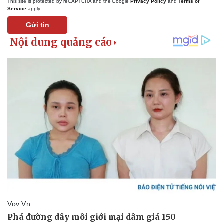
This site is protected by reCAPTCHA and the Google
Privacy Policy
and
Terms of
Service
apply.
Gửi tin