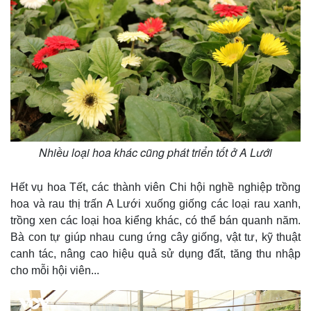
Nhiều loại hoa khác cũng phát triển tốt ở A Lưới
Hết vụ hoa Tết, các thành viên Chi hội nghề nghiệp trồng
Pháp luật
Quân sự - Quốc phòng
hoa và rau thị trấn A Lưới xuống giống các loại rau xanh,
Vụ án
Vũ khí
trồng xen các loại hoa kiểng khác, có thể bán quanh năm.
Tin nóng
Việt Nam
Bà con tự giúp nhau cung ứng cây giống, vật tư, kỹ thuật
Tư vấn luật
Phân tích
canh tác, nâng cao hiệu quả sử dụng đất, tăng thu nhập
cho mỗi hội viên...