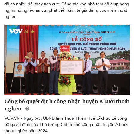
đã có nhiều đổi thay tích cực. Công tác xóa nhà tạm đã giúp hàng
nghìn hộ nghèo an cư, phát triển kinh tế gia đình, vươn lên thoát
nghèo.
Du lịch
Podcast
Tư vấn
Câu chuyện thời sự
Săn Tour
Đọc truyện đêm khuya
check-in
Cửa sổ tình yêu
Kể chuyện cho bé
Hạt giống tâm hồn
Công bố quyết định công nhận huyện A Lưới thoát
nghèo
VOV.VN - Ngày 6/9, UBND tỉnh Thừa Thiên Huế tổ chức Lễ công
bố quyết định của Thủ tướng Chính phủ công nhận huyện A Lưới
thoát nghèo năm 2024.