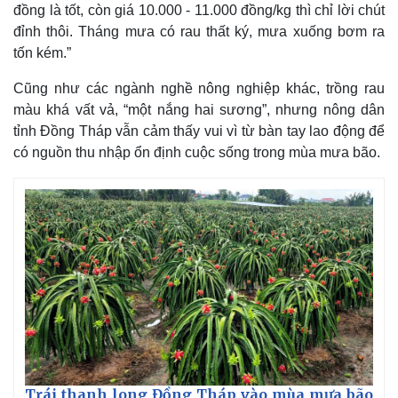
đồng là tốt, còn giá 10.000 - 11.000 đồng/kg thì chỉ lời chút
đỉnh thôi. Tháng mưa có rau thất ký, mưa xuống bơm ra
tốn kém.”
Cũng như các ngành nghề nông nghiệp khác, trồng rau
màu khá vất vả, “một nắng hai sương”, nhưng nông dân
tỉnh Đồng Tháp vẫn cảm thấy vui vì từ bàn tay lao động để
có nguồn thu nhập ổn định cuộc sống trong mùa mưa bão.
Trái thanh long Đồng Tháp vào mùa mưa bão