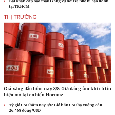
Bắt khẩn cấp bảo mẫu trong vụ hai trẻ nhỏ bị bạo hành
tại TP.HCM
THỊ TRƯỜNG
Giá xăng dầu hôm nay 8/8: Giá dầu giảm khi có tín
hiệu mở lại eo biển Hormuz
Tỷ giá USD hôm nay 8/8: Giá bán USD hạ xuống còn
26.468 đồng/USD