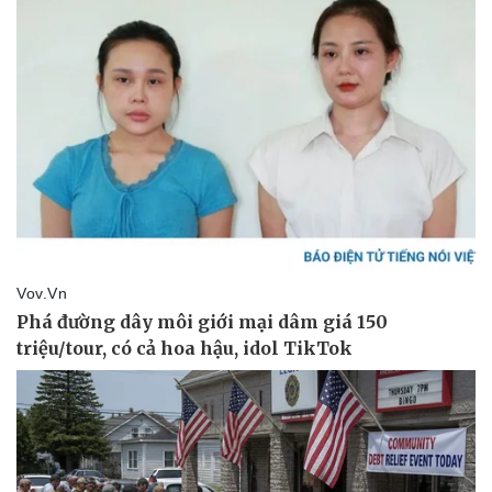
Pháp luật
Quân sự - Quốc phòng
Vụ án
Vũ khí
Tin nóng
Việt Nam
Tư vấn luật
Phân tích