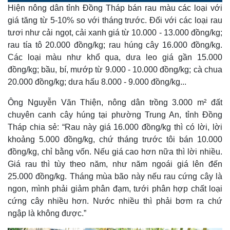
o
l
u
a
Hiện nông dân tỉnh Đồng Tháp bán rau màu các loại với
a
t
e
d
y
e
e
giá tăng từ 5-10% so với tháng trước. Đối với các loại rau
d
m
:
tươi như cải ngọt, cải xanh giá từ 10.000 - 13.000 đồng/kg;
5
.
a
5
rau tía tô 20.000 đồng/kg; rau húng cây 16.000 đồng/kg.
0
%
Các loại màu như khổ qua, dưa leo giá gần 15.000
i
đồng/kg; bầu, bí, mướp từ 9.000 - 10.000 đồng/kg; cà chua
n
20.000 đồng/kg; dưa hấu 8.000 - 9.000 đồng/kg...
i
Ông Nguyễn Văn Thiện, nông dân trồng 3.000 m² đất
n
chuyên canh cây húng tại phường Trung An, tỉnh Đồng
g
Tháp chia sẻ: “Rau này giá 16.000 đồng/kg thì có lời, lời
T
khoảng 5.000 đồng/kg, chứ tháng trước tôi bán 10.000
i
đồng/kg, chỉ bằng vốn. Nếu giá cao hơn nữa thì lời nhiều.
Giá rau thì tùy theo năm, như năm ngoái giá lên đến
m
25.000 đồng/kg. Tháng mùa bão này nếu rau cứng cây là
e
ngon, mình phải giảm phân đạm, tưới phân hợp chất loại
cứng cây nhiều hơn. Nước nhiều thì phải bơm ra chứ
ngập là không được.”