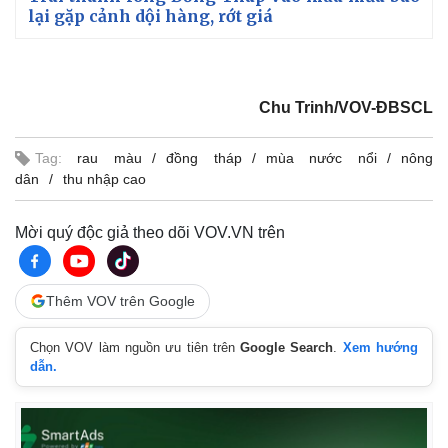
lại gặp cảnh dội hàng, rớt giá
Chu Trinh/VOV-ĐBSCL
Tag:
rau màu
đồng tháp
mùa nước nổi
nông
dân
thu nhập cao
Mời quý độc giả theo dõi VOV.VN trên
Thêm VOV trên Google
Kinh tế
Thị trường
Bất động sản
Giá vàng
Chọn VOV làm nguồn ưu tiên trên
Google Search
.
Xem hướng
Khởi nghiệp
Tiêu dùng
dẫn.
Tỷ giá
Chứng khoán
Giá cà phê