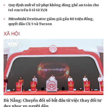
Quy định mới về xử phạt không dùng ghế an toàn cho
Sức khỏe
Đời sống
trẻ em trên ô tô từ 15/8
Dinh dưỡng - món ngon
Nhà đẹp
Cây thuốc
Blog
Mitsubishi Destinator giảm giá gần 80 triệu đồng,
Sản phụ khoa
Tình yêu - Gia đình
quyết đấu CX-5 và Tucson
Nhi khoa
XÃ HỘI
Nam khoa
Làm đẹp - giảm cân
Phòng mạch online
Ăn sạch sống khỏe
Đà Nẵng: Chuyển đổi số bắt đầu từ việc thay đổi tư
duy phục vụ người dân