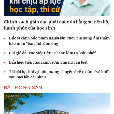
Chính sách giáo dục phải được đo bằng sự tiến bộ,
hạnh phúc của học sinh
Bác sĩ cảnh báo phim người lớn, rượu bia đang âm thầm
bào mòn "bản lĩnh đàn ông"
Cái giá đắt của việc tiêm silicon làm to "cậu nhỏ"
Dấu hiệu tiền mãn kinh sớm phụ nữ cần biết
Tôi bất lực khi vợ luôn mang chuyện ở rể ra làm "vũ khí"
sau mỗi lần cãi nhau
BẤT ĐỘNG SẢN