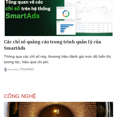
Thông tin doanh nghiệp
Sành điệu
Doanh nghiệp 24h
Tin Công nghệ
Doanh nhân
Trải nghiệm
Vì cộng đồng
Chuyển đổi số
Các chỉ số quảng cáo trong trình quản lý của
SmartAds
Thông qua các chỉ số này, thương hiệu đánh giá mức độ hiển thị,
tương tác, hiệu quả chi phí.
| SmartAds
CÔNG NGHỆ