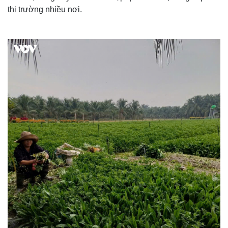
thị trường nhiều nơi.
Thế giới
Multimedia
Quan sát
Video
Cuộc sống đó đây
Ảnh
Hồ sơ
E-Magazine
Infographic