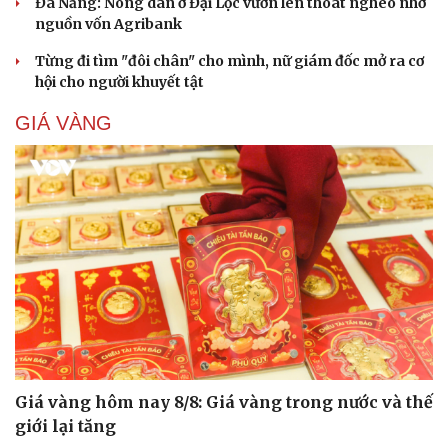
Đà Nẵng: Nông dân ở Đại Lộc vươn lên thoát nghèo nhờ
nguồn vốn Agribank
Từng đi tìm "đôi chân" cho mình, nữ giám đốc mở ra cơ
hội cho người khuyết tật
GIÁ VÀNG
Cải chính
Giá vàng hôm nay 8/8: Giá vàng trong nước và thế
giới lại tăng