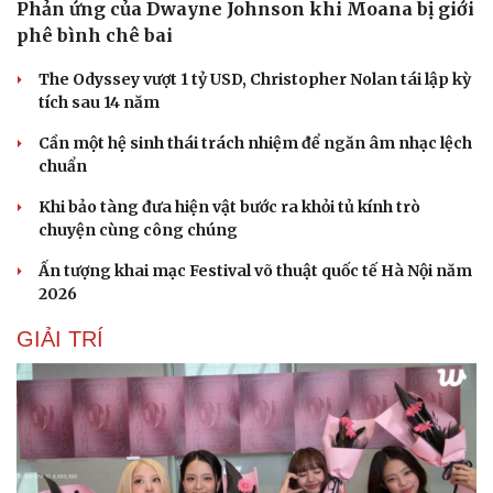
Phản ứng của Dwayne Johnson khi Moana bị giới
phê bình chê bai
The Odyssey vượt 1 tỷ USD, Christopher Nolan tái lập kỳ
tích sau 14 năm
Cần một hệ sinh thái trách nhiệm để ngăn âm nhạc lệch
chuẩn
Khi bảo tàng đưa hiện vật bước ra khỏi tủ kính trò
Du lịch
Podcast
chuyện cùng công chúng
Tư vấn
Câu chuyện thời sự
Săn Tour
Đọc truyện đêm khuya
Ấn tượng khai mạc Festival võ thuật quốc tế Hà Nội năm
check-in
Cửa sổ tình yêu
2026
Kể chuyện cho bé
Hạt giống tâm hồn
GIẢI TRÍ