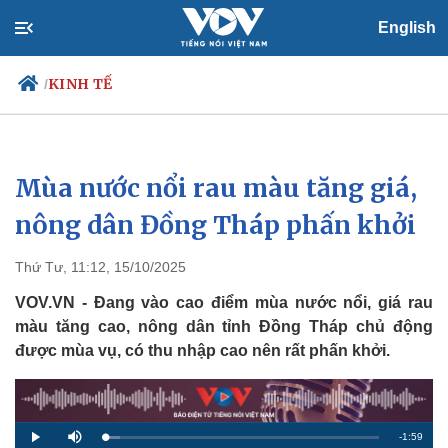
English
KINH TẾ
/
Mùa nước nổi rau màu tăng giá,
Chính trị
Xã hội
Đảng
Tin 24h
nông dân Đồng Tháp phấn khởi
Tổ chức nhân sự
Dự báo thời tiết
Quốc hội
Giáo dục
Thứ Tư, 11:12, 15/10/2025
Nhận diện sự thật
Dấu ấn VOV
Việc làm
VOV.VN - Đang vào cao điểm mùa nước nổi, giá rau
Biển đảo
màu tăng cao, nông dân tỉnh Đồng Tháp chủ động
được mùa vụ, có thu nhập cao nên rất phấn khởi.
R
-
1:59
L
P
M