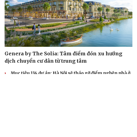
Genera by The Solia: Tâm điểm đón xu hướng
dịch chuyển cư dân từ trung tâm
Mục tiêu 114 dự án: Hà Nội sẽ tháo gỡ điểm nghẽn nhà ở
xã hội ra sao?
TP.HCM rà soát 16 khu đất xây dựng nhà lưu trú công
nhân
Nhà ở cho thuê: Lối mở để bình ổn thị trường và mở rộng
cơ hội an cư
Điều gì làm nên sức hút của một khu đô thị xanh?