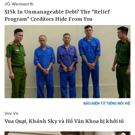
Thể thao
Ô tô - Xe máy
Bóng đá
Ô tô
Lịch thi đấu bóng đá
Xe máy