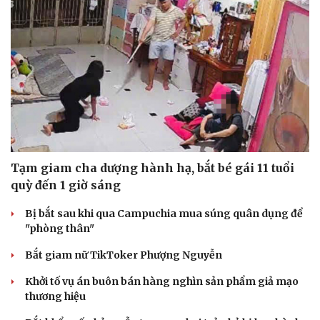
Văn hóa
Giải trí
Sân khấu - Điện ảnh
Nghệ sĩ
Văn học
Thời trang
Âm nhạc
Sao Việt
Tạm giam cha dượng hành hạ, bắt bé gái 11 tuổi
Di sản
quỳ đến 1 giờ sáng
Bị bắt sau khi qua Campuchia mua súng quân dụng để
"phòng thân"
Bắt giam nữ TikToker Phượng Nguyễn
Khởi tố vụ án buôn bán hàng nghìn sản phẩm giả mạo
thương hiệu