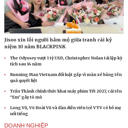
Jisoo xin lỗi người hâm mộ giữa tranh cãi kỷ
niệm 10 năm BLACKPINK
The Odyssey vượt 1 tỷ USD, Christopher Nolan tái lập kỳ
tích sau 14 năm
Running Man Vietnam đổi luật gấp vì màn xé bảng tên
quá quyết liệt
Trấn Thành chính thức khai máy phim Tết 2027, cái tên
“Em” gây tò mò
Long Vũ, Võ Hoài Vũ và dàn diễn viên trẻ VTV có bố mẹ
nổi tiếng
DOANH NGHIỆP