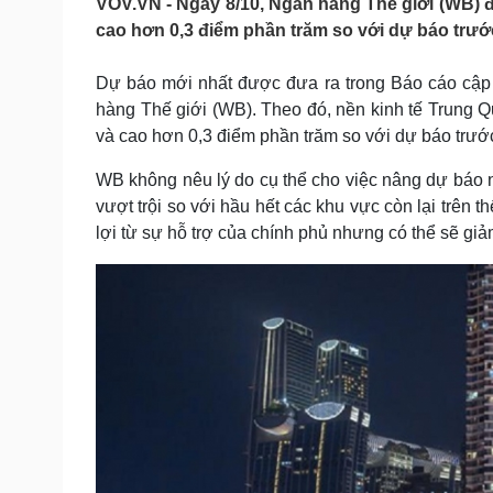
VOV.VN - Ngày 8/10, Ngân hàng Thế giới (WB) 
Tin nóng
Việt Nam
cao hơn 0,3 điểm phần trăm so với dự báo trước
Tư vấn luật
Phân tích
Dự báo mới nhất được đưa ra trong Báo cáo cập
hàng Thế giới (WB). Theo đó, nền kinh tế Trung 
Sức khỏe
Đời sống
và cao hơn 0,3 điểm phần trăm so với dự báo trướ
Dinh dưỡng - món ngon
Nhà đẹp
Cây thuốc
Blog
WB không nêu lý do cụ thể cho việc nâng dự báo 
Sản phụ khoa
Tình yêu - Gia đình
vượt trội so với hầu hết các khu vực còn lại trên
Nhi khoa
lợi từ sự hỗ trợ của chính phủ nhưng có thể sẽ gi
Nam khoa
Làm đẹp - giảm cân
Phòng mạch online
Ăn sạch sống khỏe
Cải chính