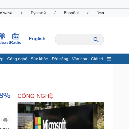
ສາລາວ
/
Русский
/
Español
/
ไทย
English
dcast
Radio
ệp
Công nghệ
Sức khỏe
Đời sống
Văn hóa
Giải trí
inh tế
Thị trường
ất động sản
Giá vàng
hởi nghiệp
Tiêu dùng
Tỷ giá
,8%
CÔNG NGHỆ
Chứng khoán
Giá cà phê
oanh nghiệp
Công nghệ
hông tin doanh nghiệp
Sành điệu