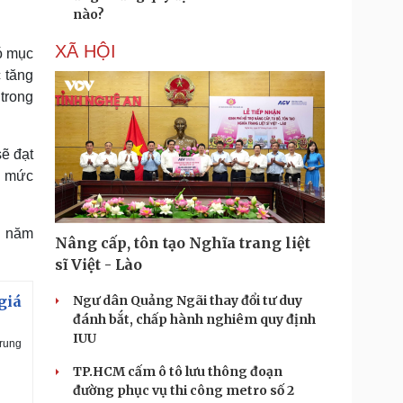
nào?
XÃ HỘI
có mục
c tăng
trong
ẽ đạt
ở mức
g năm
Nâng cấp, tôn tạo Nghĩa trang liệt
sĩ Việt - Lào
giá
Ngư dân Quảng Ngãi thay đổi tư duy
đánh bắt, chấp hành nghiêm quy định
IUU
rung
TP.HCM cấm ô tô lưu thông đoạn
đường phục vụ thi công metro số 2