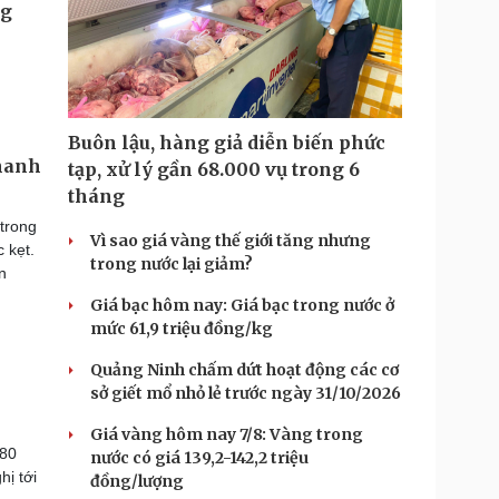
Buôn lậu, hàng giả diễn biến phức
Thanh
tạp, xử lý gần 68.000 vụ trong 6
tháng
 trong
Vì sao giá vàng thế giới tăng nhưng
 kẹt.
trong nước lại giảm?
n
Giá bạc hôm nay: Giá bạc trong nước ở
mức 61,9 triệu đồng/kg
Quảng Ninh chấm dứt hoạt động các cơ
sở giết mổ nhỏ lẻ trước ngày 31/10/2026
Giá vàng hôm nay 7/8: Vàng trong
 80
nước có giá 139,2-142,2 triệu
ị tới
đồng/lượng