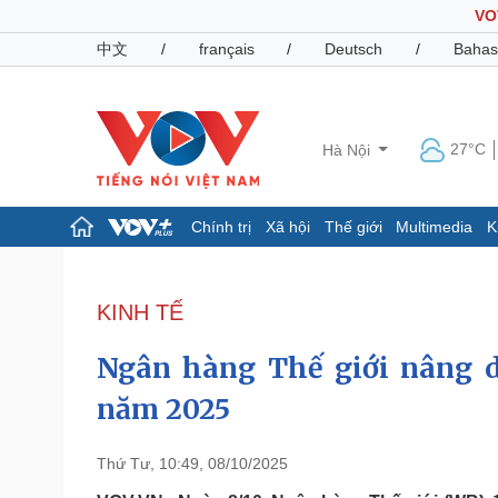
VO
中文
/
français
/
Deutsch
/
Bahas
27°C
Hà Nội
Chính trị
Xã hội
Thế giới
Multimedia
K
Chính trị
Xã hội
Đảng
Tin 24h
KINH TẾ
Tổ chức nhân sự
Dự báo thời tiết
Quốc hội
Giáo dục
Ngân hàng Thế giới nâng 
Nhận diện sự thật
Dấu ấn VOV
Việc làm
năm 2025
Biển đảo
Pháp luật
Quân sự - Quốc phòng
Thứ Tư, 10:49, 08/10/2025
Vụ án
Vũ khí