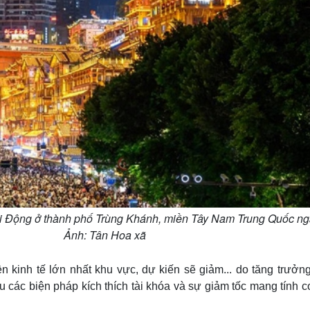
 Động ở thành phố Trùng Khánh, miền Tây Nam Trung Quốc ng
25 Ảnh: Tân Hoa xã
kinh tế lớn nhất khu vực, dự kiến ​​sẽ giảm... do ​​tăng trưởn
u các biện pháp kích thích tài khóa và sự giảm tốc mang tính 