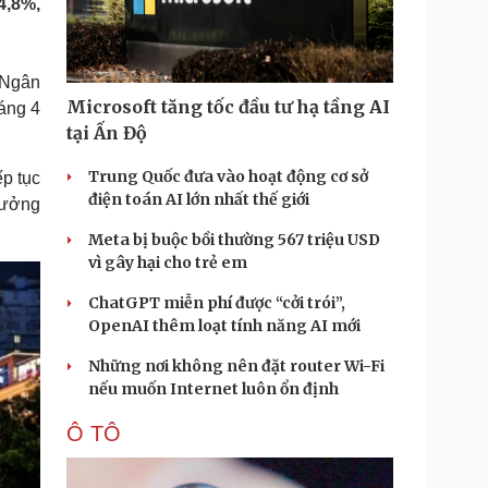
4,8%,
Doanh nghiệp 24h
Tin Công nghệ
Doanh nhân
Trải nghiệm
ì cộng đồng
Chuyển đổi số
 Ngân
Microsoft tăng tốc đầu tư hạ tầng AI
áng 4
u lịch
Podcast
tại Ấn Độ
Tư vấn
Câu chuyện thời sự
Săn Tour
Đọc truyện đêm khuya
Trung Quốc đưa vào hoạt động cơ sở
p tục
heck-in
Cửa sổ tình yêu
điện toán AI lớn nhất thế giới
 hưởng
Kể chuyện cho bé
Meta bị buộc bồi thường 567 triệu USD
Hạt giống tâm hồn
vì gây hại cho trẻ em
ChatGPT miễn phí được “cởi trói”,
OpenAI thêm loạt tính năng AI mới
Những nơi không nên đặt router Wi-Fi
nếu muốn Internet luôn ổn định
Ô TÔ