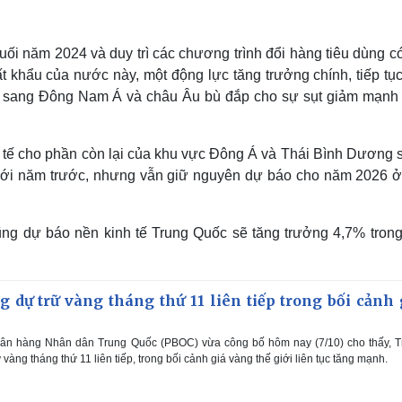
uối năm 2024 và duy trì các chương trình đổi hàng tiêu dùng 
t khẩu của nước này, một động lực tăng trưởng chính, tiếp tụ
u sang Đông Nam Á và châu Âu bù đắp cho sự sụt giảm mạnh 
 tế cho phần còn lại của khu vực Đông Á và Thái Bình Dương s
 với năm trước, nhưng vẫn giữ nguyên dự báo cho năm 2026 
ng dự báo nền kinh tế Trung Quốc sẽ tăng trưởng 4,7% tron
 dự trữ vàng tháng thứ 11 liên tiếp trong bối cảnh 
gân hàng Nhân dân Trung Quốc (PBOC) vừa công bố hôm nay (7/10) cho thấy, T
 vàng tháng thứ 11 liên tiếp, trong bối cảnh giá vàng thế giới liên tục tăng mạnh.