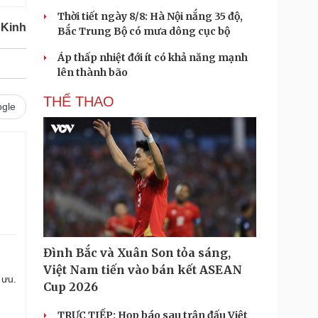
Thời tiết ngày 8/8: Hà Nội nắng 35 độ,
 Kinh
Bắc Trung Bộ có mưa dông cục bộ
Áp thấp nhiệt đới ít có khả năng mạnh
lên thành bão
THỂ THAO
gle
Đình Bắc và Xuân Son tỏa sáng,
Việt Nam tiến vào bán kết ASEAN
 ưu.
Cup 2026
TRỰC TIẾP: Họp báo sau trận đấu Việt