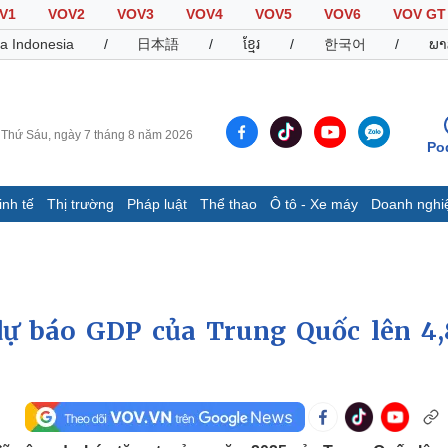
V1
VOV2
VOV3
VOV4
VOV5
VOV6
VOV GT
a Indonesia
/
日本語
/
ខ្មែរ
/
한국어
/
ພາ
Thứ Sáu, ngày 7 tháng 8 năm 2026
Po
inh tế
Thị trường
Pháp luật
Thể thao
Ô tô - Xe máy
Doanh nghi
Thế giới
Multimedia
K
Quan sát
Video
B
Cuộc sống đó đây
Ảnh
K
Hồ sơ
E-Magazine
dự báo GDP của Trung Quốc lên 4
Infographic
Thể thao
Ô tô - Xe máy
D
Bóng đá
Ô tô
T