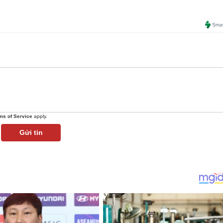
ms of Service
apply.
Gửi tin