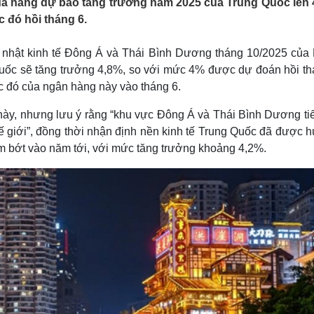
đã nâng dự báo tăng trưởng năm 2025 của Trung Quốc lên 
Lịch thi đấu bóng đá
Xe máy
 đó hồi tháng 6.
Thế giới thể thao
Tư vấn
eSports
V
Hậu trường
 nhật kinh tế Đông Á và Thái Bình Dương tháng 10/2025 của
Quốc sẽ tăng trưởng 4,8%, so với mức 4% được dự đoán hồi th
Văn hóa
Giải trí
D
c đó của ngân hàng này vào tháng 6.
Sân khấu - Điện ảnh
Nghệ sĩ
Văn học
Thời trang
này, nhưng lưu ý rằng “khu vực Đông Á và Thái Bình Dương tiế
Âm nhạc
Sao Việt
c
 thế giới”, đồng thời nhận định nền kinh tế Trung Quốc đã được
Di sản
ảm bớt vào năm tới, với mức tăng trưởng khoảng 4,2%.