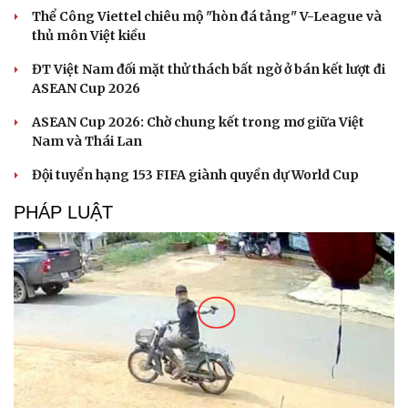
Văn hóa
Giải trí
Thể Công Viettel chiêu mộ "hòn đá tảng" V-League và
Sân khấu - Điện ảnh
Nghệ sĩ
thủ môn Việt kiều
Văn học
Thời trang
Âm nhạc
Sao Việt
ĐT Việt Nam đối mặt thử thách bất ngờ ở bán kết lượt đi
Di sản
ASEAN Cup 2026
ASEAN Cup 2026: Chờ chung kết trong mơ giữa Việt
Nam và Thái Lan
Đội tuyển hạng 153 FIFA giành quyền dự World Cup
PHÁP LUẬT