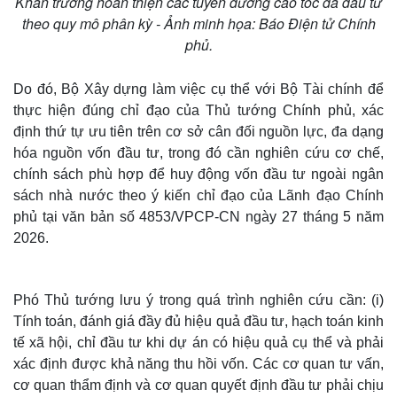
Khẩn trương hoàn thiện các tuyến đường cao tốc đã đầu tư
theo quy mô phân kỳ - Ảnh minh họa: Báo Điện tử Chính
phủ.
Do đó, Bộ Xây dựng làm việc cụ thể với Bộ Tài chính để
thực hiện đúng chỉ đạo của Thủ tướng Chính phủ, xác
định thứ tự ưu tiên trên cơ sở cân đối nguồn lực, đa dạng
hóa nguồn vốn đầu tư, trong đó cần nghiên cứu cơ chế,
chính sách phù hợp để huy động vốn đầu tư ngoài ngân
sách nhà nước theo ý kiến chỉ đạo của Lãnh đạo Chính
phủ tại văn bản số 4853/VPCP-CN ngày 27 tháng 5 năm
Thế giới
Multimedia
2026.
Quan sát
Video
Cuộc sống đó đây
Ảnh
Hồ sơ
E-Magazine
Infographic
Phó Thủ tướng lưu ý trong quá trình nghiên cứu cần: (i)
Tính toán, đánh giá đầy đủ hiệu quả đầu tư, hạch toán kinh
tế xã hội, chỉ đầu tư khi dự án có hiệu quả cụ thể và phải
xác định được khả năng thu hồi vốn. Các cơ quan tư vấn,
cơ quan thẩm định và cơ quan quyết định đầu tư phải chịu