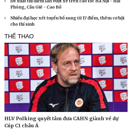
Đề xuất thí điểm làn vượt xe trên cao tốc Hà Nội - Hải
Phòng, Cầu Giẽ - Cao Bồ
Nhiều đại học xét tuyển bổ sung từ 17 điểm, thêm cơ hội
cho thí sinh
THỂ THAO
HLV Polking quyết tâm đưa CAHN giành vé dự
Cúp C1 châu Á