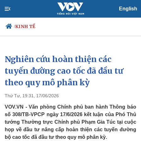
English
KINH TẾ
/
Nghiên cứu hoàn thiện các
Chính trị
Xã hội
Đảng
Tin 24h
tuyến đường cao tốc đã đầu tư
Tổ chức nhân sự
Dự báo thời tiết
theo quy mô phân kỳ
Quốc hội
Giáo dục
Nhận diện sự thật
Dấu ấn VOV
Việc làm
Thứ Tư, 19:31, 17/06/2026
Biển đảo
VOV.VN - Văn phòng Chính phủ ban hành Thông báo
số 308/TB-VPCP ngày 17/6/2026 kết luận của Phó Thủ
tướng Thường trực Chính phủ Phạm Gia Túc tại cuộc
họp về đầu tư nâng cấp hoàn thiện các tuyến đường
bộ cao tốc đã đầu tư theo quy mô phân kỳ.