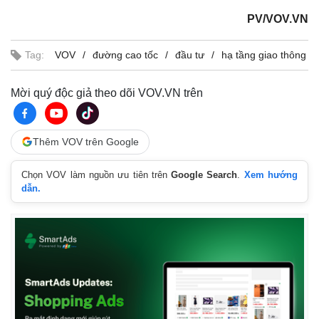
PV/VOV.VN
Tag:
VOV
đường cao tốc
đầu tư
hạ tầng giao thông
Mời quý độc giả theo dõi VOV.VN trên
Thêm VOV trên Google
Chọn VOV làm nguồn ưu tiên trên
Google Search
.
Xem hướng
Kinh tế
Thị trường
dẫn.
Bất động sản
Giá vàng
Khởi nghiệp
Tiêu dùng
Tỷ giá
Chứng khoán
Giá cà phê