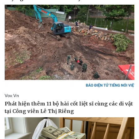
Thể thao
Ô tô - Xe máy
Bóng đá
Ô tô
Lịch thi đấu bóng đá
Xe máy
Thế giới thể thao
Tư vấn
eSports
Hậu trường