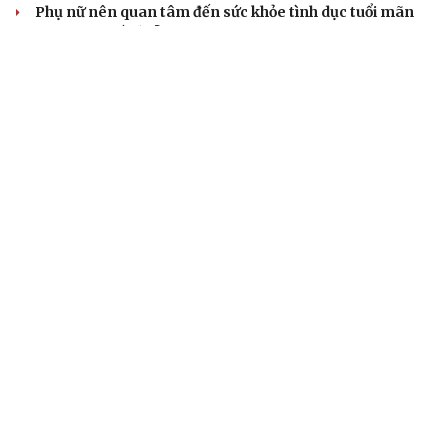
Phụ nữ nên quan tâm đến sức khỏe tình dục tuổi mãn
kinh như thế nào?
Phong slư - “thư tình” bằng dân ca của người Tày
BẤT ĐỘNG SẢN
Genera by The Solia: Tâm điểm đón xu hướng
dịch chuyển cư dân từ trung tâm