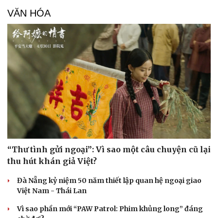
Du lịch
Podcast
VĂN HÓA
Tư vấn
Câu chuyện thời sự
Săn Tour
Đọc truyện đêm khuya
check-in
Cửa sổ tình yêu
Kể chuyện cho bé
Hạt giống tâm hồn
“Thư tình gửi ngoại”: Vì sao một câu chuyện cũ lại
thu hút khán giả Việt?
Đà Nẵng kỷ niệm 50 năm thiết lập quan hệ ngoại giao
Việt Nam - Thái Lan
Vì sao phần mới “PAW Patrol: Phim khủng long” đáng