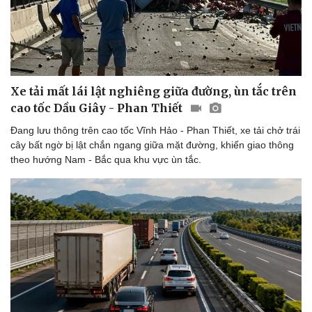
Xe tải mất lái lật nghiêng giữa đường, ùn tắc trên
cao tốc Dầu Giây - Phan Thiết
Đang lưu thông trên cao tốc Vĩnh Hảo - Phan Thiết, xe tải chở trái
cây bất ngờ bị lật chắn ngang giữa mặt đường, khiến giao thông
theo hướng Nam - Bắc qua khu vực ùn tắc.
Doanh nghiệp
Công nghệ
Thông tin doanh nghiệp
Sành điệu
Doanh nghiệp 24h
Tin Công nghệ
Doanh nhân
Trải nghiệm
Vì cộng đồng
Chuyển đổi số