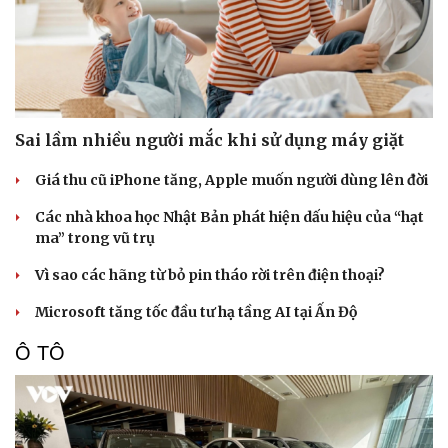
Sai lầm nhiều người mắc khi sử dụng máy giặt
Giá thu cũ iPhone tăng, Apple muốn người dùng lên đời
Các nhà khoa học Nhật Bản phát hiện dấu hiệu của “hạt
ma” trong vũ trụ
Vì sao các hãng từ bỏ pin tháo rời trên điện thoại?
Microsoft tăng tốc đầu tư hạ tầng AI tại Ấn Độ
Sức khỏe
Đời sống
Ô TÔ
Dinh dưỡng - món ngon
Nhà đẹp
Cây thuốc
Blog
Sản phụ khoa
Tình yêu - Gia đình
Nhi khoa