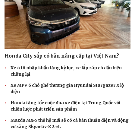
Nam khoa
Làm đẹp - giảm cân
Phòng mạch online
Ăn sạch sống khỏe
Honda City sắp có bản nâng cấp tại Việt Nam?
Xe ô tô nhập khẩu tăng kỷ lục, xe lắp ráp có dấu hiệu
chững lại
Xe MPV 6 chỗ ghế thương gia Hyundai Stargazer X lộ
diện
Honda tăng tốc cuộc đua xe điện tại Trung Quốc với
chiến lược phát triển sản phẩm
Mazda MX-5 thế hệ mới sẽ có cả bản thuần điện và động
cơ xăng Skyactiv-Z 2.5L