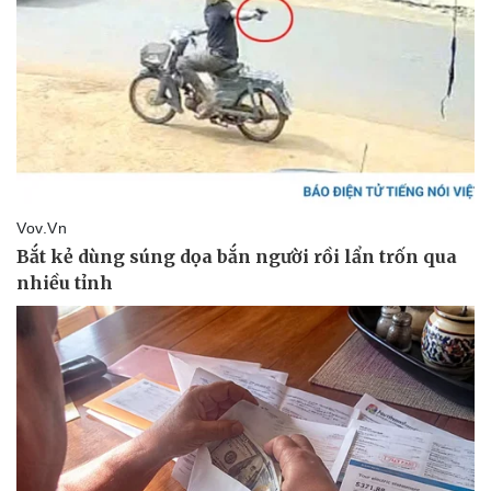
Pháp luật
Quân sự - Quốc phòng
Vụ án
Vũ khí
Tin nóng
Việt Nam
Tư vấn luật
Phân tích