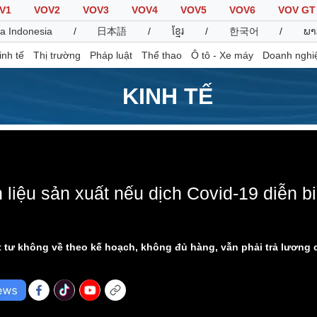
V1
VOV2
VOV3
VOV4
VOV5
VOV6
VOV GT
a Indonesia
/
日本語
/
ខ្មែរ
/
한국어
/
ພາ
inh tế
Thị trường
Pháp luật
Thể thao
Ô tô - Xe máy
Doanh nghi
KINH TẾ
Thế giới
Multimedia
K
Quan sát
Video
B
Cuộc sống đó đây
Ảnh
K
 loaded, either because the server or network failed or because the f
 liệu sản xuất nếu dịch Covid-19 diễn b
Hồ sơ
E-Magazine
Infographic
t tư không về theo kế hoạch, không đủ hàng, vẫn phải trả lương
Thể thao
Ô tô - Xe máy
D
Bóng đá
Ô tô
T
Lịch thi đấu bóng đá
Xe máy
Thế giới thể thao
Tư vấn