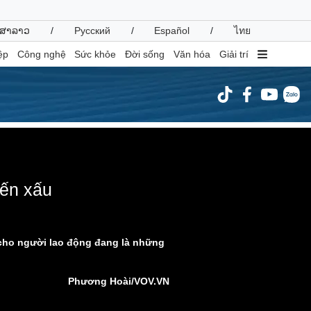
ສາລາວ
/
Русский
/
Español
/
ไทย
ệp
Công nghệ
Sức khỏe
Đời sống
Văn hóa
Giải trí
inh tế
Thị trường
ất động sản
Giá vàng
hởi nghiệp
Tiêu dùng
ormat is not supported.
iến xấu
Tỷ giá
Chứng khoán
Giá cà phê
 cho người lao động đang là những
oanh nghiệp
Công nghệ
hông tin doanh nghiệp
Sành điệu
Phương Hoài/VOV.VN
Doanh nghiệp 24h
Tin Công nghệ
Doanh nhân
Trải nghiệm