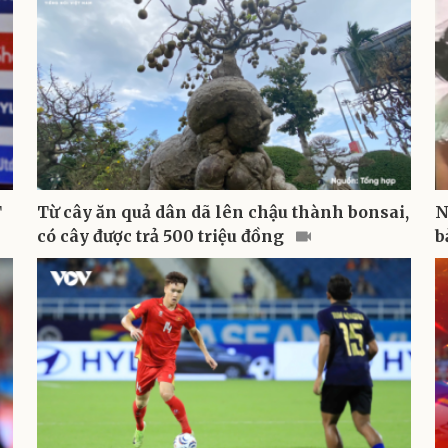
T
Từ cây ăn quả dân dã lên chậu thành bonsai,
N
có cây được trả 500 triệu đồng
b