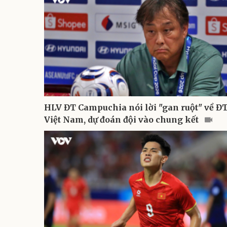
HLV ĐT Campuchia nói lời "gan ruột" về Đ
Việt Nam, dự đoán đội vào chung kết