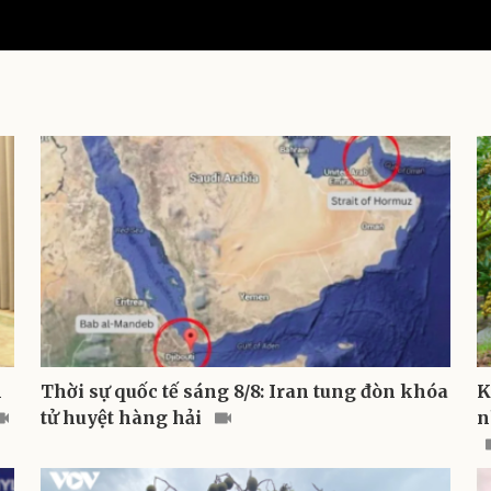
eSports
V
Hậu trường
Văn hóa
Giải trí
D
Sân khấu - Điện ảnh
Nghệ sĩ
Văn học
Thời trang
Âm nhạc
Sao Việt
c
Di sản
h
Thời sự quốc tế sáng 8/8: Iran tung đòn khóa
K
tử huyệt hàng hải
n