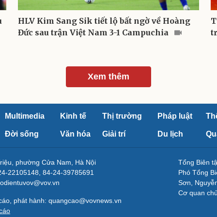
u
HLV Kim Sang Sik tiết lộ bất ngờ về Hoàng
T
Đức sau trận Việt Nam 3-1 Campuchia
t
Xem thêm
Multimedia
Kinh tế
Thị trường
Pháp luật
Th
Đời sống
Văn hóa
Giải trí
Du lịch
Qu
Triệu, phường Cửa Nam, Hà Nội
Tổng Biên 
-24-22105148, 84-24-39785691
Phó Tổng Bi
aodientuvov@vov.vn
Sơn, Nguyễn
Cơ quan ch
 cáo, phát hành: quangcao@vovnews.vn
cáo