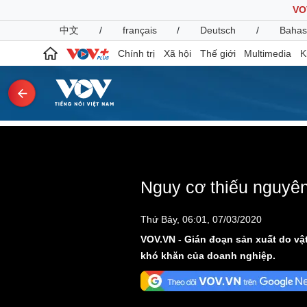
VO
中文
/
français
/
Deutsch
/
Bahas
Chính trị
Xã hội
Thế giới
Multimedia
K
Chính trị
Xã hội
Đảng
This
Tin 24h
is
a
Tổ chức nhân sự
Dự báo thời tiết
The media could not be
modal
Nguy cơ thiếu nguyên
window.
Quốc hội
Giáo dục
Nhận diện sự thật
Dấu ấn VOV
Việc làm
Thứ Bảy, 06:01, 07/03/2020
Biển đảo
VOV.VN - Gián đoạn sản xuất do vậ
khó khăn của doanh nghiệp.
Pháp luật
Quân sự - Quốc phòng
Vụ án
Vũ khí
Tin nóng
Việt Nam
Tư vấn luật
Phân tích