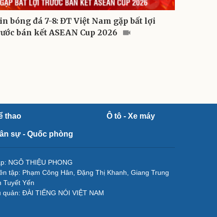
in bóng đá 7-8: ĐT Việt Nam gặp bất lợi
rước bán kết ASEAN Cup 2026
ể thao
Ô tô - Xe máy
ân sự - Quốc phòng
tập: NGÔ THIỆU PHONG
ên tập: Phạm Công Hân, Đặng Thị Khanh, Giang Trung
 Tuyết Yến
ủ quản: ĐÀI TIẾNG NÓI VIỆT NAM