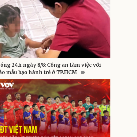
óng 24h ngày 8/8: Công an làm việc với
ảo mẫu bạo hành trẻ ở TP.HCM