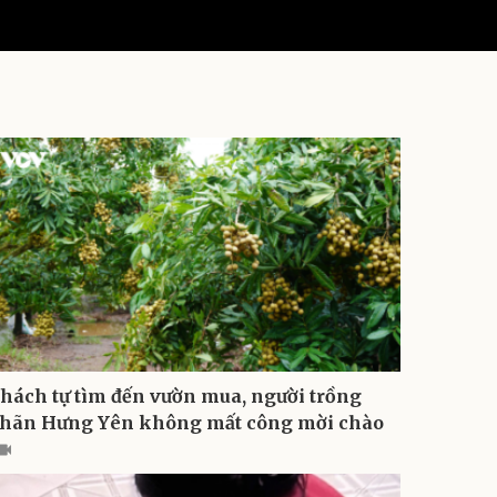
ì cộng đồng
Chuyển đổi số
u lịch
Podcast
Tư vấn
Câu chuyện thời sự
Săn Tour
Đọc truyện đêm khuya
heck-in
Cửa sổ tình yêu
Kể chuyện cho bé
Hạt giống tâm hồn
hách tự tìm đến vườn mua, người trồng
hãn Hưng Yên không mất công mời chào