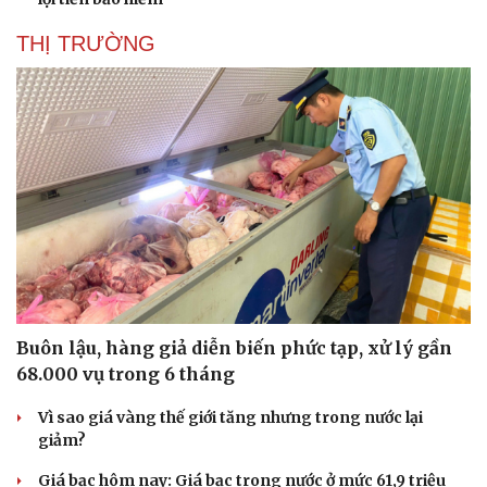
Hạt gi
THỊ TRƯỜNG
Buôn lậu, hàng giả diễn biến phức tạp, xử lý gần
68.000 vụ trong 6 tháng
Vì sao giá vàng thế giới tăng nhưng trong nước lại
giảm?
Giá bạc hôm nay: Giá bạc trong nước ở mức 61,9 triệu