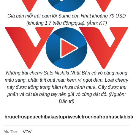
Giá cà
Giá bán mỗi trái cam lồi Sumo của Nhật khoảng 79 USD
(khoảng 1,7 triệu đồng/quả). (Ảnh: KT)
Những trái cherry Sato Nishiki Nhật Bản có vỏ căng mọng
màu sáng, phần thịt quả màu kem, vị ngọt đậm. Loại cherry
này được trồng trong hầm nhựa tránh mưa. Cây được thụ
phấn và cắt tỉa bằng tay nên giá vô cùng đắt đỏ. (Nguồn:
Dân trí)
bruuefruspeuechibakastupriwesletrocrinafrophuselabis
Tag:
VOV