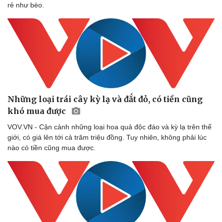
rẻ như bèo.
Doanh nghiệp
Công 
Thông tin doanh nghiệp
Sành đ
Doanh nghiệp 24h
Tin Cô
Doanh nhân
Trải n
Vì cộng đồng
Chuyển
Những loại trái cây kỳ lạ và đắt đỏ, có tiền cũng
khó mua được
VOV.VN - Cận cảnh những loại hoa quả độc đáo và kỳ lạ trên thế
giới, có giá lên tới cả trăm triệu đồng. Tuy nhiên, không phải lúc
nào có tiền cũng mua được.