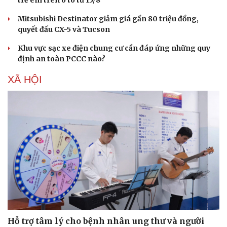
Mitsubishi Destinator giảm giá gần 80 triệu đồng,
quyết đấu CX-5 và Tucson
Khu vực sạc xe điện chung cư cần đáp ứng những quy
định an toàn PCCC nào?
XÃ HỘI
Văn hóa
Giải trí
Sân khấu - Điện ảnh
Nghệ s
Văn học
Thời t
Âm nhạc
Sao Vi
Di sản
Hỗ trợ tâm lý cho bệnh nhân ung thư và người