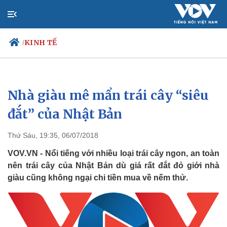
KINH TẾ
/
Nhà giàu mê mẩn trái cây “siêu
Chính trị
Xã hội
Đảng
Tin 24
đắt” của Nhật Bản
Tổ chức nhân sự
Dự báo 
Quốc hội
Giáo d
Thứ Sáu, 19:35, 06/07/2018
Nhận diện sự thật
Dấu ấ
Việc l
VOV.VN - Nổi tiếng với nhiều loại trái cây ngon, an toàn
Biển đ
nên trái cây của Nhật Bản dù giá rất đắt đỏ giới nhà
giàu cũng không ngại chi tiền mua về nếm thử.