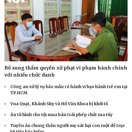
Bổ sung thẩm quyền xử phạt vi phạm hành chính
với nhiều chức danh
Công an xử lý vụ bảo mẫu có hành vi bạo hành trẻ em tại
TP.HCM
Vua Quạt, Khánh Sky và Hồ Văn Khoa bị khởi tố
Du lịch
Podcas
Tư vấn
Câu ch
Án tử hình cho tội mua bán trái phép chất ma túy
Săn Tour
Đọc tr
check-in
Cửa sổ
Tuyên án chung thân người mẹ sát hại con ruột để trục
Kể chu
lợi tiền bảo hiểm