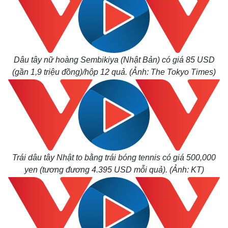
Dâu tây nữ hoàng Sembikiya (Nhật Bản) có giá 85 USD
(gần 1,9 triệu đồng)/hộp 12 quả. (Ảnh: The Tokyo Times)
Trái dâu tây Nhật to bằng trái bóng tennis có giá 500,000
yen (tương đương 4.395 USD mỗi quả). (Ảnh: KT)
Kinh tế
Thị tr
Bất động sản
Giá và
Khởi nghiệp
Tiêu d
Tỷ giá
Chứng