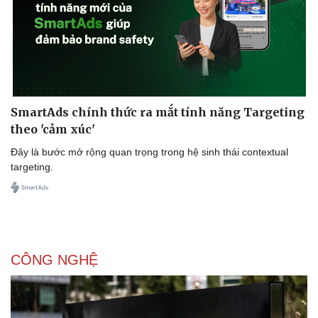
Sức khỏe
Đời số
SmartAds chính thức ra mắt tính năng Targeting
Dinh dưỡng - món ngon
Nhà đ
theo 'cảm xúc'
Cây thuốc
Blog
Đây là bước mở rộng quan trọng trong hệ sinh thái contextual
Sản phụ khoa
Tình y
targeting.
Nhi khoa
Nam khoa
Làm đẹp - giảm cân
Phòng mạch online
Ăn sạch sống khỏe
CÔNG NGHỆ