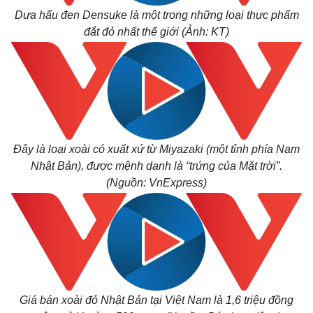
Dưa hấu đen Densuke là một trong những loại thực phẩm
đắt đỏ nhất thế giới (Ảnh: KT)
Đây là loại xoài có xuất xứ từ Miyazaki (một tỉnh phía Nam
Nhật Bản), được mệnh danh là “trứng của Mặt trời”.
(
Nguồn
: VnExpress)
Thế giới
Multim
Quan sát
Video
Cuộc sống đó đây
Ảnh
Hồ sơ
E-Mag
Infogr
Giá bán xoài đỏ Nhật Bản tại Việt Nam là 1,6 triệu đồng