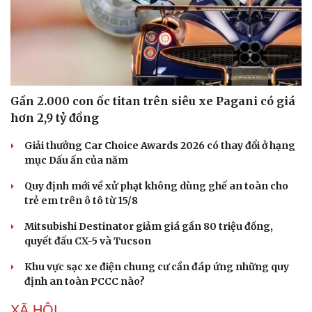
Gần 2.000 con ốc titan trên siêu xe Pagani có giá
hơn 2,9 tỷ đồng
Giải thưởng Car Choice Awards 2026 có thay đổi ở hạng
mục Dấu ấn của năm
Quy định mới về xử phạt không dùng ghế an toàn cho
trẻ em trên ô tô từ 15/8
Mitsubishi Destinator giảm giá gần 80 triệu đồng,
quyết đấu CX-5 và Tucson
Du lịch
Podcast
Tư vấn
Câu chuyện thời sự
Khu vực sạc xe điện chung cư cần đáp ứng những quy
Săn Tour
Đọc truyện đêm khuya
định an toàn PCCC nào?
check-in
Cửa sổ tình yêu
XÃ HỘI
Kể chuyện cho bé