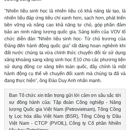
Vụ án
Vũ khí
Tin nóng
Việt Nam
"Nhiên liệu sinh học là nhiên liệu có khả năng tái tạo, là
Tư vấn luật
Phân tích
nhiên liệu đáp ứng tiêu chí xanh hơn, sạch hơn, phát triển
bền vững và nâng cao khả năng tự chủ, góp phần đảm
bảo an ninh năng lượng quốc gia. Sáng kiến của VOV tổ
chức diễn đàn “Nhiên liệu sinh học- Từ chủ trương của
Đảng đến hành động quốc gia” rất đáng hoan nghênh khi
đất nước chúng ta vừa chính thức chuyển đổi từ sử dụng
xăng khoáng sang xăng sinh học E10 cho các phương tiện
sử dụng động cơ xăng trên toàn quốc, đây chính là một
hành động cụ thể về chuyển đổi xanh mà chúng ta đã và
đang thực hiện", ông Đào Duy Anh nhấn mạnh.
Ban Tổ chức xin trân trọng gửi lời cảm ơn sâu sắc tới
sự đồng hành của: Tập đoàn Công nghiệp - Năng
lượng Quốc gia Việt Nam (Petrovietnam), Tổng Công
ty Lọc hóa dầu Việt Nam (BSR), Tổng Công ty Dầu
Việt Nam - CTCP (PVOIL), Công ty Cổ phần Nhiên