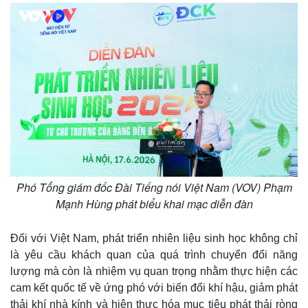
Phó Tổng giám đốc Đài Tiếng nói Việt Nam (VOV) Phạm
Thế giới
Multimedia
Mạnh Hùng phát biểu khai mạc diễn đàn
Quan sát
Video
Cuộc sống đó đây
Ảnh
Đối với Việt Nam, phát triển nhiên liệu sinh học không chỉ
Hồ sơ
E-Magazine
là yêu cầu khách quan của quá trình chuyển đổi năng
Infographic
lượng mà còn là nhiệm vụ quan trọng nhằm thực hiện các
cam kết quốc tế về ứng phó với biến đổi khí hậu, giảm phát
thải khí nhà kính và hiện thực hóa mục tiêu phát thải ròng