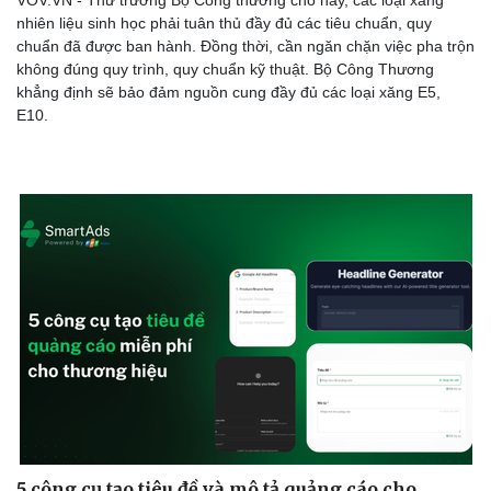
VOV.VN - Thứ trưởng Bộ Công thương cho hay, các loại xăng
nhiên liệu sinh học phải tuân thủ đầy đủ các tiêu chuẩn, quy
chuẩn đã được ban hành. Đồng thời, cần ngăn chặn việc pha trộn
không đúng quy trình, quy chuẩn kỹ thuật. Bộ Công Thương
khẳng định sẽ bảo đảm nguồn cung đầy đủ các loại xăng E5,
E10.
Văn hóa
Giải trí
Sân khấu - Điện ảnh
Nghệ sĩ
Văn học
Thời trang
Âm nhạc
Sao Việt
Di sản
5 công cụ tạo tiêu đề và mô tả quảng cáo cho