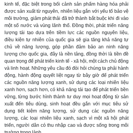
kinh tế, đặc biệt trong bối cảnh sản phẩm hàng hóa phải
được sản xuất từ nguyên, nhiên liệu gắn với yếu tố bảo vệ
môi trường, giảm phát thải đã trở thành bắt buộc khi đi vào
một số nước và vùng lãnh thổ. Đồng thời, phát triển năng
lượng tái tạo dựa trên tiềm lực các nguồn nguyên liệu,
điều kiện tự nhiên của quốc gia sẽ gia tăng khả năng tự
chủ về năng lượng, góp phần đảm bảo an ninh năng
lượng cho quốc gia, đây là nền tảng, đồng thời là tiền đề
quan trọng để phát triển kinh tế - xã hội, một cách chủ động
và linh hoạt. Những yêu cầu đó đòi hỏi chúng ta phải hành
động, hành động quyết liệt ngay từ bây giờ để phát triển
các nguồn năng lượng xanh, sử dụng các loại nhiên liệu
xanh hơn, sạch hơn, có khả năng tái tạo để phát triển bền
vững, từng bước hình thành tư duy mọi hoạt động từ sản
xuất đến tiêu dùng, sinh hoạt đều gắn với mục tiêu sử
dụng tiết kiệm năng lượng, sử dụng các nguồn năng
lượng, các loại nhiên liệu xanh, sạch vì một xã hội phát
triển, người dân có thu nhập cao và được sống trong môi
Pháp luật
Quân sự - Quốc phòng
trường trong lành.