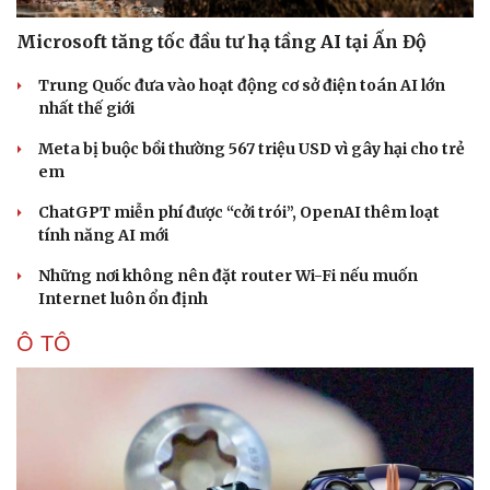
Microsoft tăng tốc đầu tư hạ tầng AI tại Ấn Độ
Trung Quốc đưa vào hoạt động cơ sở điện toán AI lớn
nhất thế giới
Meta bị buộc bồi thường 567 triệu USD vì gây hại cho trẻ
em
ChatGPT miễn phí được “cởi trói”, OpenAI thêm loạt
tính năng AI mới
Những nơi không nên đặt router Wi-Fi nếu muốn
Internet luôn ổn định
Ô TÔ