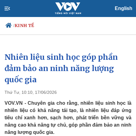
English
KINH TẾ
/
Nhiên liệu sinh học góp phần
Chính trị
Xã hội
Đảng
Tin 24h
đảm bảo an ninh năng lượng
Tổ chức nhân sự
Dự báo thời tiết
quốc gia
Quốc hội
Giáo dục
Nhận diện sự thật
Dấu ấn VOV
Việc làm
Thứ Tư, 10:10, 17/06/2026
Biển đảo
VOV.VN - Chuyên gia cho rằng, nhiên liệu sinh học là
nhiên liệu có khả năng tái tạo, là nhiên liệu đáp ứng
tiêu chí xanh hơn, sạch hơn, phát triển bền vững và
nâng cao khả năng tự chủ, góp phần đảm bảo an ninh
năng lượng quốc gia.