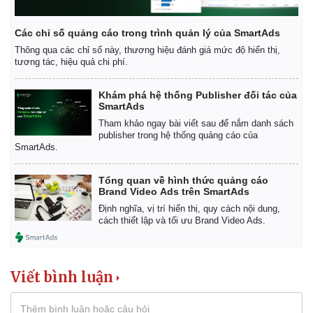
Thể thao
Ô tô - Xe máy
Bóng đá
Ô tô
Các chỉ số quảng cáo trong trình quản lý của SmartAds
Lịch thi đấu bóng đá
Xe máy
Thông qua các chỉ số này, thương hiệu đánh giá mức độ hiển thị,
Thế giới thể thao
Tư vấn
tương tác, hiệu quả chi phí.
eSports
Hậu trường
Khám phá hệ thống Publisher đối tác của
SmartAds
Tham khảo ngay bài viết sau để nắm danh sách
publisher trong hệ thống quảng cáo của
SmartAds.
Tổng quan về hình thức quảng cáo
Brand Video Ads trên SmartAds
Định nghĩa, vị trí hiển thị, quy cách nội dung,
cách thiết lập và tối ưu Brand Video Ads.
Viết bình luận