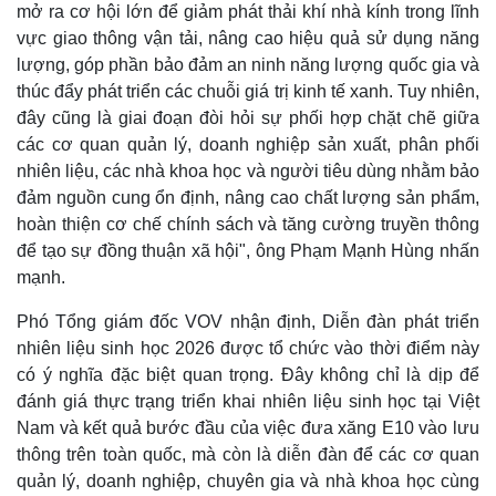
mở ra cơ hội lớn để giảm phát thải khí nhà kính trong lĩnh
vực giao thông vận tải, nâng cao hiệu quả sử dụng năng
lượng, góp phần bảo đảm an ninh năng lượng quốc gia và
thúc đẩy phát triển các chuỗi giá trị kinh tế xanh. Tuy nhiên,
đây cũng là giai đoạn đòi hỏi sự phối hợp chặt chẽ giữa
các cơ quan quản lý, doanh nghiệp sản xuất, phân phối
nhiên liệu, các nhà khoa học và người tiêu dùng nhằm bảo
đảm nguồn cung ổn định, nâng cao chất lượng sản phẩm,
hoàn thiện cơ chế chính sách và tăng cường truyền thông
để tạo sự đồng thuận xã hội", ông Phạm Mạnh Hùng nhấn
mạnh.
Phó Tổng giám đốc VOV nhận định, Diễn đàn phát triển
nhiên liệu sinh học 2026 được tổ chức vào thời điểm này
có ý nghĩa đặc biệt quan trọng. Đây không chỉ là dịp để
Kinh tế
Thị trường
đánh giá thực trạng triển khai nhiên liệu sinh học tại Việt
Bất động sản
Giá vàng
Nam và kết quả bước đầu của việc đưa xăng E10 vào lưu
Khởi nghiệp
Tiêu dùng
thông trên toàn quốc, mà còn là diễn đàn để các cơ quan
Tỷ giá
quản lý, doanh nghiệp, chuyên gia và nhà khoa học cùng
Chứng khoán