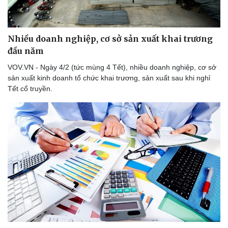
Sản phụ khoa
Tình yêu - Gia đình
Nhi khoa
Nam khoa
Nhiều doanh nghiệp, cơ sở sản xuất khai trương
Làm đẹp - giảm cân
đầu năm
Phòng mạch online
Ăn sạch sống khỏe
VOV.VN - Ngày 4/2 (tức mùng 4 Tết), nhiều doanh nghiệp, cơ sở
sản xuất kinh doanh tổ chức khai trương, sản xuất sau khi nghỉ
Tết cổ truyền.