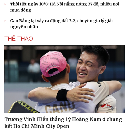
Thời tiết ngày 10/8: Hà Nội nắng nóng 37 độ, nhiều nơi
mưa dông
Cao Bằng lại xảy ra động đất 3.2, chuyên gia lý giải
Du lịch
Podcast
nguyên nhân
Tư vấn
Câu chuyện thời sự
Săn Tour
Đọc truyện đêm khuya
THỂ THAO
check-in
Cửa sổ tình yêu
Kể chuyện cho bé
Hạt giống tâm hồn
Trương Vinh Hiển thắng Lý Hoàng Nam ở chung
kết Ho Chi Minh City Open