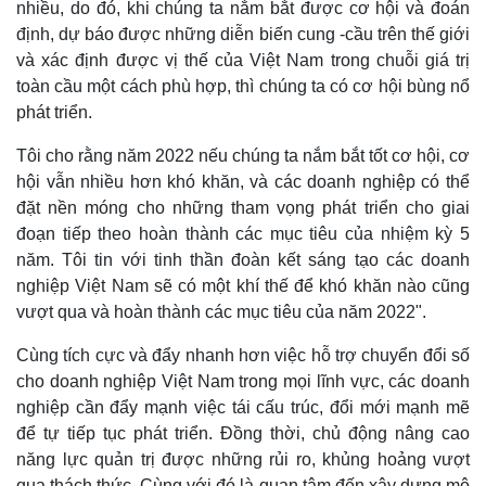
nhiều, do đó, khi chúng ta nắm bắt được cơ hội và đoán
định, dự báo được những diễn biến cung -cầu trên thế giới
và xác định được vị thế của Việt Nam trong chuỗi giá trị
toàn cầu một cách phù hợp, thì chúng ta có cơ hội bùng nổ
phát triển.
Tôi cho rằng năm 2022 nếu chúng ta nắm bắt tốt cơ hội, cơ
hội vẫn nhiều hơn khó khăn, và các doanh nghiệp có thể
đặt nền móng cho những tham vọng phát triển cho giai
đoạn tiếp theo hoàn thành các mục tiêu của nhiệm kỳ 5
năm. Tôi tin với tinh thần đoàn kết sáng tạo các doanh
nghiệp Việt Nam sẽ có một khí thế để khó khăn nào cũng
vượt qua và hoàn thành các mục tiêu của năm 2022".
Cùng tích cực và đẩy nhanh hơn việc hỗ trợ chuyển đổi số
cho doanh nghiệp Việt Nam trong mọi lĩnh vực, các doanh
nghiệp cần đẩy mạnh việc tái cấu trúc, đổi mới mạnh mẽ
để tự tiếp tục phát triển. Đồng thời, chủ động nâng cao
năng lực quản trị được những rủi ro, khủng hoảng vượt
qua thách thức. Cùng với đó là quan tâm đến xây dựng mô