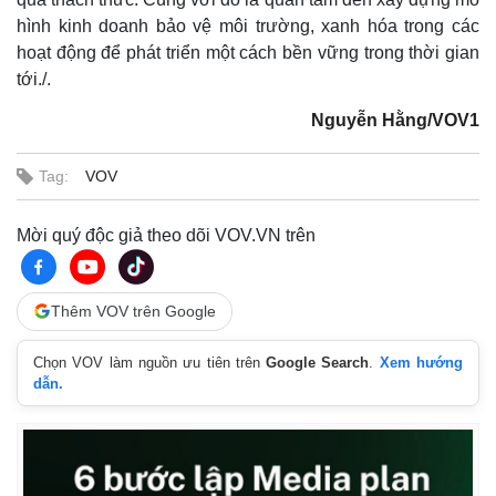
hình kinh doanh bảo vệ môi trường, xanh hóa trong các
hoạt động để phát triển một cách bền vững trong thời gian
tới./.
Nguyễn Hằng/VOV1
Tag:
VOV
Mời quý độc giả theo dõi VOV.VN trên
Thêm VOV trên Google
Pháp luật
Quân sự - Quốc phòng
Chọn VOV làm nguồn ưu tiên trên
Google Search
.
Xem hướng
dẫn.
Vụ án
Vũ khí
Tin nóng
Việt Nam
Tư vấn luật
Phân tích