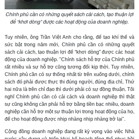
Chính phủ cần có những quyết sách cải cách, tạo thuận lợi
để “khơi dòng” được các hoạt động của doanh nghiệp.
Tuy nhiên, ông Trần Việt Anh cho rằng, để tạo khí thế và
sức bật trong năm mới, Chính phủ cần có những quyết
sách cải cách, tạo thuận lợi để “khơi dòng” được các hoạt
động của doanh nghiệp. "Chính sách hỗ trợ của Chính phủ
rất nhiều và sự hỗ trợ cũng tương đối kịp thời. Tuy nhiên,
Chính phủ cần có sự thống nhất từ trên xuống dưới, chính
Thế giới
Multimedia
sách đó phải được thực thi đúng người, đúng địa chỉ, Thứ
Quan sát
Video
hai nữa là trên chỉ đạo thì dưới phải có sự đồng thuận. Tôi
Cuộc sống đó đây
Ảnh
nghĩ Chính phủ cần có cải cách và doanh nghiệp thì thật
Hồ sơ
E-Magazine
sự cũng không cần phải hỗ trợ bằng tiền bạc nhiều, doanh
Infographic
nghiệp cần hỗ trợ một sự thuận lợi trong hoạt động của họ,
để cho hoạt động được nhịp nhàng nhịp nhàng trở lại".
Cộng đồng doanh nghiệp đang rất kỳ vọng vào việc Nhà
nước xây dựng và triển khai kế hoạch tổng thể phục hồi