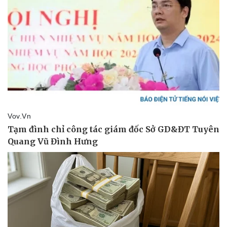
Thể thao
Ô tô - Xe máy
Bóng đá
Ô tô
Lịch thi đấu bóng đá
Xe máy
Thế giới thể thao
Tư vấn
eSports
Hậu trường