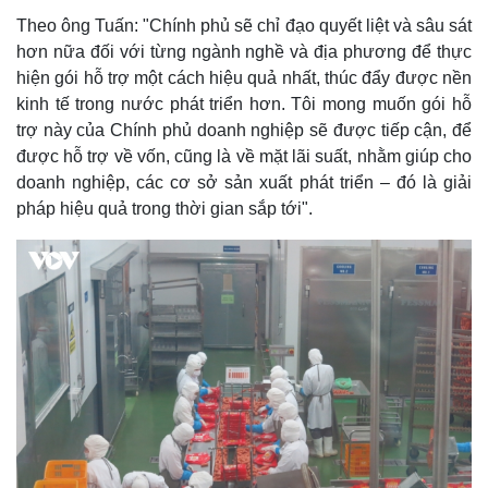
Theo ông Tuấn: "Chính phủ sẽ chỉ đạo quyết liệt và sâu sát
hơn nữa đối với từng ngành nghề và địa phương để thực
hiện gói hỗ trợ một cách hiệu quả nhất, thúc đẩy được nền
kinh tế trong nước phát triển hơn. Tôi mong muốn gói hỗ
trợ này của Chính phủ doanh nghiệp sẽ được tiếp cận, để
được hỗ trợ về vốn, cũng là về mặt lãi suất, nhằm giúp cho
doanh nghiệp, các cơ sở sản xuất phát triển – đó là giải
pháp hiệu quả trong thời gian sắp tới".
Kinh tế
Thị trường
Bất động sản
Giá vàng
Khởi nghiệp
Tiêu dùng
Tỷ giá
Chứng khoán
Giá cà phê