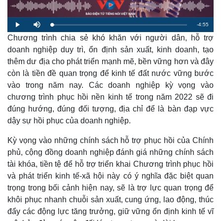
R
-
4:55
L
P
M
o
l
u
a
Chương trình chia sẻ khó khăn với người dân, hỗ trợ
a
t
e
d
y
e
e
doanh nghiệp duy trì, ổn định sản xuất, kinh doanh, tạo
d
m
:
thêm dư địa cho phát triển mạnh mẽ, bền vững hơn và đây
2
.
a
1
còn là tiền đề quan trọng để kinh tế đất nước vững bước
2
%
vào trong năm nay. Các doanh nghiệp kỳ vọng vào
i
chương trình phục hồi nền kinh tế trong năm 2022 sẽ đi
n
đúng hướng, đúng đối tượng, địa chỉ để là bàn đạp vực
i
dậy sự hồi phục của doanh nghiệp.
n
Kỳ vọng vào những chính sách hỗ trợ phục hồi của Chính
g
phủ, cộng đồng doanh nghiệp đánh giá những chính sách
T
tài khóa, tiền tệ để hỗ trợ triển khai Chương trình phục hồi
i
và phát triển kinh tế-xã hội này có ý nghĩa đặc biệt quan
trọng trong bối cảnh hiện nay, sẽ là trợ lực quan trọng để
m
khôi phục nhanh chuỗi sản xuất, cung ứng, lao động, thúc
e
đẩy các động lực tăng trưởng, giữ vững ổn định kinh tế vĩ