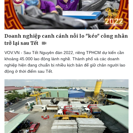
Doanh nghiệp canh cánh nỗi lo "kéo" công nhân
trở lại sau Tết
VOV.VN - Sau Tết Nguyên đán 2022, riêng TPHCM dự kiến cần
khoảng 45.000 lao động lành nghề. Thành phố và các doanh
nghiệp hiện đang chuẩn bị nhiều kịch bản để giữ chân người lao
động ở thời điểm sau Tết.
Sức khỏe
Đời sống
Dinh dưỡng - món ngon
Nhà đẹp
Cây thuốc
Blog