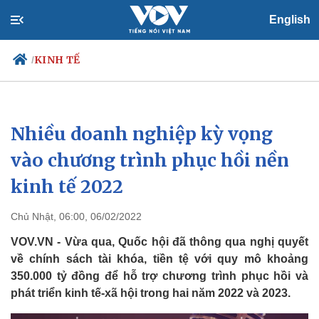
English
KINH TẾ
/
Nhiều doanh nghiệp kỳ vọng
Chính trị
Xã hội
Đảng
Tin 24h
vào chương trình phục hồi nền
Tổ chức nhân sự
Dự báo thời tiết
kinh tế 2022
Quốc hội
Giáo dục
Nhận diện sự thật
Dấu ấn VOV
Việc làm
Chủ Nhật, 06:00, 06/02/2022
Biển đảo
VOV.VN - Vừa qua, Quốc hội đã thông qua nghị quyết
về chính sách tài khóa, tiền tệ với quy mô khoảng
350.000 tỷ đồng để hỗ trợ chương trình phục hồi và
phát triển kinh tế-xã hội trong hai năm 2022 và 2023.