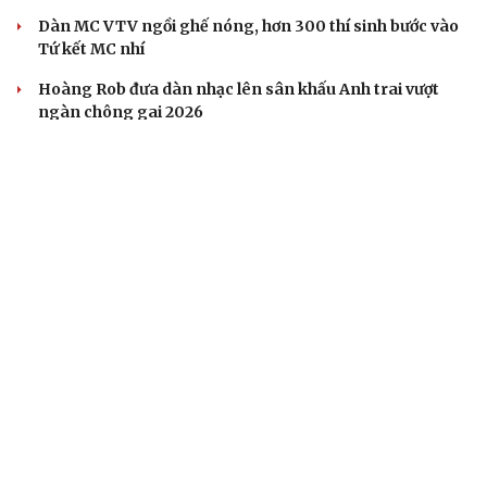
Dàn MC VTV ngồi ghế nóng, hơn 300 thí sinh bước vào
Tứ kết MC nhí
Hoàng Rob đưa dàn nhạc lên sân khấu Anh trai vượt
ngàn chông gai 2026
4.000 khán giả gọi tên Phùng Khánh Linh, nữ ca sĩ nói
không còn cô đơn
Thuận Nguyễn nhảy trên giày bọc lửa, Đinh Mạnh Ninh
thắng trận xóa thẻ
DOANH NGHIỆP