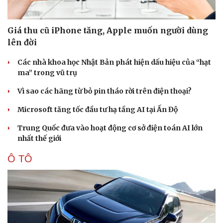
Văn hóa
Giải trí
Giá thu cũ iPhone tăng, Apple muốn người dùng
lên đời
Sân khấu - Điện ảnh
Nghệ sĩ
Văn học
Thời trang
Các nhà khoa học Nhật Bản phát hiện dấu hiệu của “hạt
Âm nhạc
Sao Việt
ma” trong vũ trụ
Di sản
Vì sao các hãng từ bỏ pin tháo rời trên điện thoại?
Microsoft tăng tốc đầu tư hạ tầng AI tại Ấn Độ
Trung Quốc đưa vào hoạt động cơ sở điện toán AI lớn
nhất thế giới
Ô TÔ