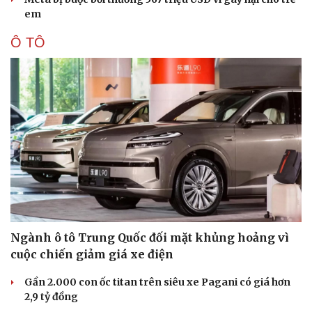
em
Ô TÔ
Sức khỏe
Đời sống
Dinh dưỡng - món ngon
Nhà đẹp
Cây thuốc
Blog
Sản phụ khoa
Tình yêu - Gia đình
Nhi khoa
Nam khoa
Làm đẹp - giảm cân
Phòng mạch online
Ăn sạch sống khỏe
Ngành ô tô Trung Quốc đối mặt khủng hoảng vì
cuộc chiến giảm giá xe điện
Gần 2.000 con ốc titan trên siêu xe Pagani có giá hơn
2,9 tỷ đồng