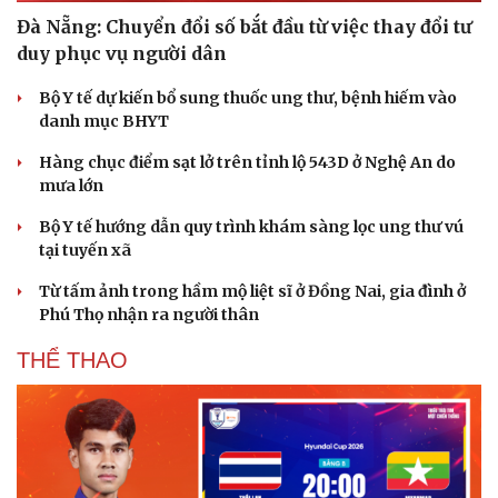
Đà Nẵng: Chuyển đổi số bắt đầu từ việc thay đổi tư
duy phục vụ người dân
Bộ Y tế dự kiến bổ sung thuốc ung thư, bệnh hiếm vào
danh mục BHYT
Hàng chục điểm sạt lở trên tỉnh lộ 543D ở Nghệ An do
mưa lớn
Bộ Y tế hướng dẫn quy trình khám sàng lọc ung thư vú
tại tuyến xã
Từ tấm ảnh trong hầm mộ liệt sĩ ở Đồng Nai, gia đình ở
Phú Thọ nhận ra người thân
THỂ THAO