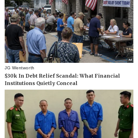
Vụ án
Vũ khí
Tin nóng
Việt Nam
Tư vấn luật
Phân tích