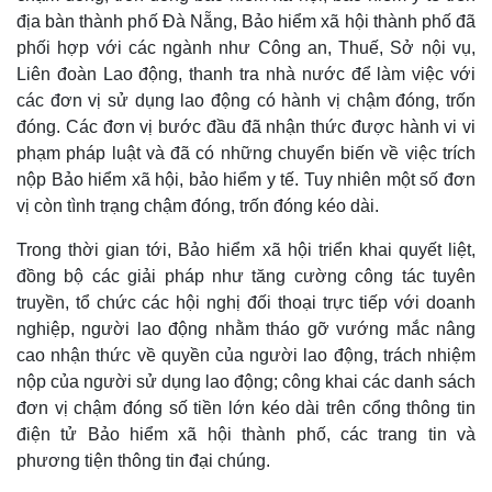
địa bàn thành phố Đà Nẵng, Bảo hiểm xã hội thành phố đã
phối hợp với các ngành như Công an, Thuế, Sở nội vụ,
Liên đoàn Lao động, thanh tra nhà nước để làm việc với
các đơn vị sử dụng lao động có hành vị chậm đóng, trốn
đóng. Các đơn vị bước đầu đã nhận thức được hành vi vi
phạm pháp luật và đã có những chuyển biến về việc trích
nộp Bảo hiểm xã hội, bảo hiểm y tế. Tuy nhiên một số đơn
vị còn tình trạng chậm đóng, trốn đóng kéo dài.
Trong thời gian tới, Bảo hiểm xã hội triển khai quyết liệt,
đồng bộ các giải pháp như tăng cường công tác tuyên
truyền, tổ chức các hội nghị đối thoại trực tiếp với doanh
Thế giới
Multimedia
nghiệp, người lao động nhằm tháo gỡ vướng mắc nâng
Quan sát
Video
cao nhận thức về quyền của người lao động, trách nhiệm
Cuộc sống đó đây
Ảnh
nộp của người sử dụng lao động; công khai các danh sách
Hồ sơ
E-Magazine
đơn vị chậm đóng số tiền lớn kéo dài trên cổng thông tin
Infographic
điện tử Bảo hiểm xã hội thành phố, các trang tin và
phương tiện thông tin đại chúng.