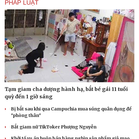
PHÁP LUẬT
Tạm giam cha dượng hành hạ, bắt bé gái 11 tuổi
quỳ đến 1 giờ sáng
Bị bắt sau khi qua Campuchia mua súng quân dụng để
"phòng thân"
Bắt giam nữ TikToker Phượng Nguyễn
Khởi tố vụ án buôn bán hàng nghìn sản phẩm giả mạo