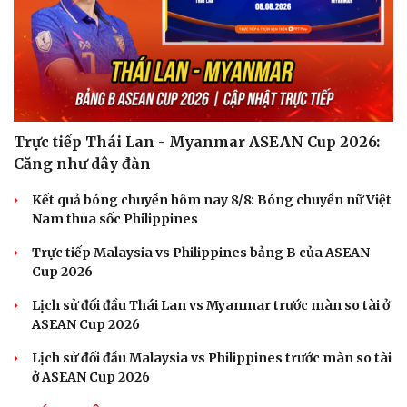
Trực tiếp Thái Lan - Myanmar ASEAN Cup 2026:
Căng như dây đàn
Kết quả bóng chuyền hôm nay 8/8: Bóng chuyền nữ Việt
Nam thua sốc Philippines
Trực tiếp Malaysia vs Philippines bảng B của ASEAN
Văn hóa
Giải trí
Cup 2026
Sân khấu - Điện ảnh
Nghệ sĩ
Lịch sử đối đầu Thái Lan vs Myanmar trước màn so tài ở
Văn học
Thời trang
ASEAN Cup 2026
Âm nhạc
Sao Việt
Di sản
Lịch sử đối đầu Malaysia vs Philippines trước màn so tài
ở ASEAN Cup 2026