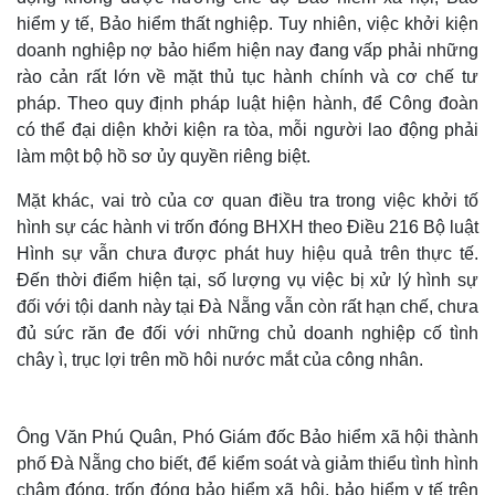
hiểm y tế, Bảo hiểm thất nghiệp. Tuy nhiên, việc khởi kiện
doanh nghiệp nợ bảo hiểm hiện nay đang vấp phải những
rào cản rất lớn về mặt thủ tục hành chính và cơ chế tư
pháp. Theo quy định pháp luật hiện hành, để Công đoàn
có thể đại diện khởi kiện ra tòa, mỗi người lao động phải
làm một bộ hồ sơ ủy quyền riêng biệt.
Mặt khác, vai trò của cơ quan điều tra trong việc khởi tố
hình sự các hành vi trốn đóng BHXH theo Điều 216 Bộ luật
Hình sự vẫn chưa được phát huy hiệu quả trên thực tế.
Đến thời điểm hiện tại, số lượng vụ việc bị xử lý hình sự
đối với tội danh này tại Đà Nẵng vẫn còn rất hạn chế, chưa
đủ sức răn đe đối với những chủ doanh nghiệp cố tình
chây ì, trục lợi trên mồ hôi nước mắt của công nhân.
Ông Văn Phú Quân, Phó Giám đốc Bảo hiểm xã hội thành
phố Đà Nẵng cho biết, để kiểm soát và giảm thiểu tình hình
chậm đóng, trốn đóng bảo hiểm xã hội, bảo hiểm y tế trên