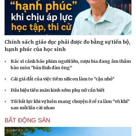
Chính sách giáo dục phải được đo bằng sự tiến bộ,
hạnh phúc của học sinh
Bác sĩ cảnh báo phim người lớn, rượu bia đang âm thầm
bào mòn "bản lĩnh đàn ông"
Cái giá đắt của việc tiêm silicon làm to "cậu nhỏ"
Dấu hiệu tiền mãn kinh sớm phụ nữ cần biết
Tôi bất lực khi vợ luôn mang chuyện ở rể ra làm "vũ khí"
sau mỗi lần cãi nhau
BẤT ĐỘNG SẢN