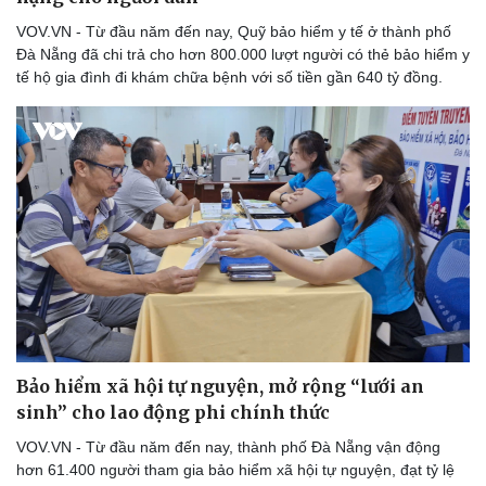
Thể thao
Ô tô - Xe máy
VOV.VN - Từ đầu năm đến nay, Quỹ bảo hiểm y tế ở thành phố
Bóng đá
Ô tô
Đà Nẵng đã chi trả cho hơn 800.000 lượt người có thẻ bảo hiểm y
Lịch thi đấu bóng đá
Xe máy
tế hộ gia đình đi khám chữa bệnh với số tiền gần 640 tỷ đồng.
Thế giới thể thao
Tư vấn
eSports
Hậu trường
Bảo hiểm xã hội tự nguyện, mở rộng “lưới an
sinh” cho lao động phi chính thức
VOV.VN - Từ đầu năm đến nay, thành phố Đà Nẵng vận động
hơn 61.400 người tham gia bảo hiểm xã hội tự nguyện, đạt tỷ lệ