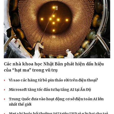
Các nhà khoa học Nhật Bản phát hiện dấu hiệu
của “hạt ma” trong vũ trụ
Vì sao các hãng từ bỏ pin tháo rời trên điện thoại?
Microsoft tăng tốc đầu tư hạ tầng AI tại Ấn Độ
Trung Quốc đưa vào hoạt động cơ sở điện toán AI lớn
nhất thế giới
Meta bị buộc bồi thường 567 triệu USD vì gây hại cho trẻ