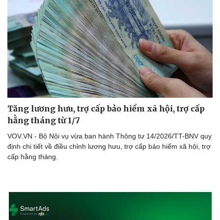
Doanh nghiệp
Công nghệ
Thông tin doanh nghiệp
Sành điệu
Doanh nghiệp 24h
Tin Công nghệ
Doanh nhân
Trải nghiệm
Vì cộng đồng
Chuyển đổi số
Tăng lương hưu, trợ cấp bảo hiểm xã hội, trợ cấp
hằng tháng từ 1/7
VOV.VN - Bộ Nội vụ vừa ban hành Thông tư 14/2026/TT-BNV quy
định chi tiết về điều chỉnh lương hưu, trợ cấp bảo hiểm xã hội, trợ
cấp hằng tháng.