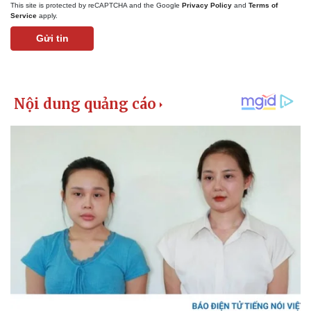
Giá cà phê
This site is protected by reCAPTCHA and the Google
Privacy Policy
and
Terms of
Service
apply.
Gửi tin