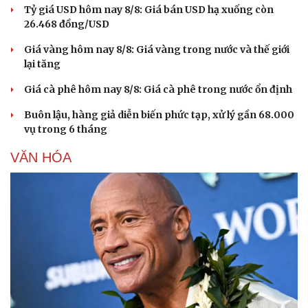
Tỷ giá USD hôm nay 8/8: Giá bán USD hạ xuống còn
26.468 đồng/USD
Giá vàng hôm nay 8/8: Giá vàng trong nước và thế giới
lại tăng
Giá cà phê hôm nay 8/8: Giá cà phê trong nước ổn định
Buôn lậu, hàng giả diễn biến phức tạp, xử lý gần 68.000
vụ trong 6 tháng
VĂN HÓA
Du lịch
Podcast
Tư vấn
Câu chuyện thời sự
Săn Tour
Đọc truyện đêm khuya
check-in
Cửa sổ tình yêu
Kể chuyện cho bé