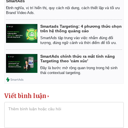
SmartAds
Định nghĩa, vị trí hiển thị, quy cách nội dung, cách thiết lập và tối ưu
Brand Video Ads.
Smartads Targeting: 4 phương thức chọn
trên hệ thống quảng cáo
SmartAds tập trung vào việc nhắm đúng đối
tượng, đúng ngữ cảnh và thời điểm để tối ưu.
SmartAds chính thức ra mắt tính năng
Targeting theo 'cảm xúc'
Đây là bước mở rộng quan trọng trong hệ sinh
thái contextual targeting.
Viết bình luận
Kinh tế
Thị trường
Bất động sản
Giá vàng
Khởi nghiệp
Tiêu dùng
Tỷ giá
Chứng khoán