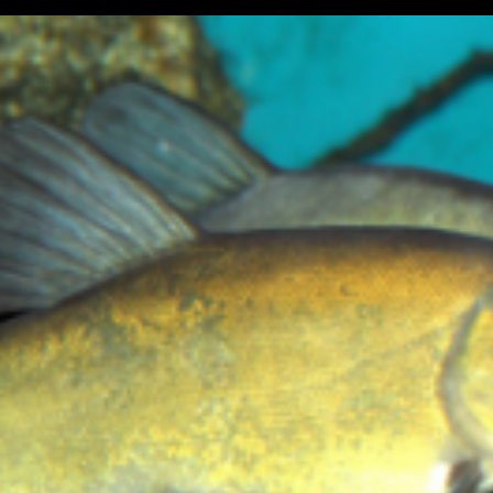
eSports
V
Hậu trường
Văn hóa
Giải trí
D
Sân khấu - Điện ảnh
Nghệ sĩ
Văn học
Thời trang
Âm nhạc
Sao Việt
c
Di sản