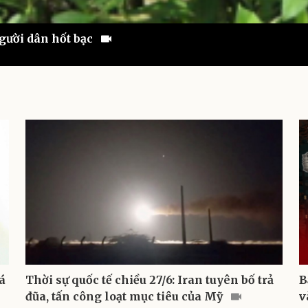
gười dân hốt bạc
á
Thời sự quốc tế chiều 27/6: Iran tuyên bố trả
B
đũa, tấn công loạt mục tiêu của Mỹ
v