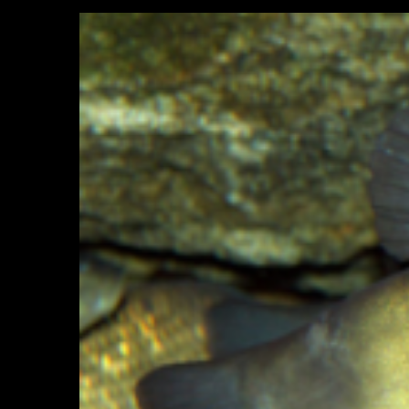
Sức khỏe
Đời sống
Dinh dưỡng - món ngon
Nhà đẹp
Cây thuốc
Blog
Sản phụ khoa
Tình yêu - Gia đình
Nhi khoa
Nam khoa
Làm đẹp - giảm cân
Phòng mạch online
Ăn sạch sống khỏe
Cải chính