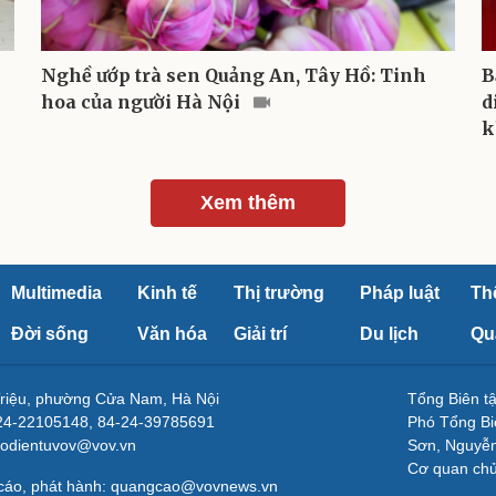
Nghề ướp trà sen Quảng An, Tây Hồ: Tinh
B
hoa của người Hà Nội
d
k
Xem thêm
Multimedia
Kinh tế
Thị trường
Pháp luật
Th
Đời sống
Văn hóa
Giải trí
Du lịch
Qu
Triệu, phường Cửa Nam, Hà Nội
Tổng Biên 
-24-22105148, 84-24-39785691
Phó Tổng Bi
aodientuvov@vov.vn
Sơn, Nguyễn
Cơ quan ch
 cáo, phát hành: quangcao@vovnews.vn