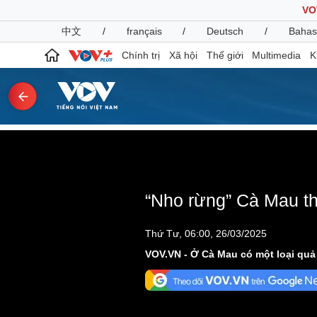
VO
中文
/
français
/
Deutsch
/
Bahas
Chính trị
Xã hội
Thế giới
Multimedia
K
Chính trị
Xã hội
Đảng
Tin 24h
Tổ chức nhân sự
Dự báo thời tiết
Quốc hội
Giáo dục
“Nho rừng” Cà Mau t
Nhận diện sự thật
Dấu ấn VOV
Việc làm
Thứ Tư, 06:00, 26/03/2025
Biển đảo
VOV.VN - Ở Cà Mau có một loại quả l
Pháp luật
Quân sự - Quốc phòng
Vụ án
Vũ khí
Tin nóng
Việt Nam
Tư vấn luật
Phân tích