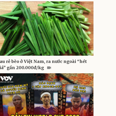
au rẻ bèo ở Việt Nam, ra nước ngoài “hét
iá” gần 200.000đ/kg