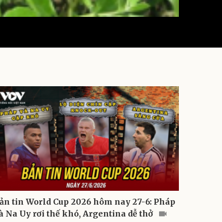
ản tin World Cup 2026 hôm nay 27-6: Pháp
à Na Uy rơi thế khó, Argentina dễ thở