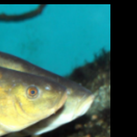
ì cộng đồng
Chuyển đổi số
u lịch
Podcast
Tư vấn
Câu chuyện thời sự
Săn Tour
Đọc truyện đêm khuya
heck-in
Cửa sổ tình yêu
Kể chuyện cho bé
Hạt giống tâm hồn