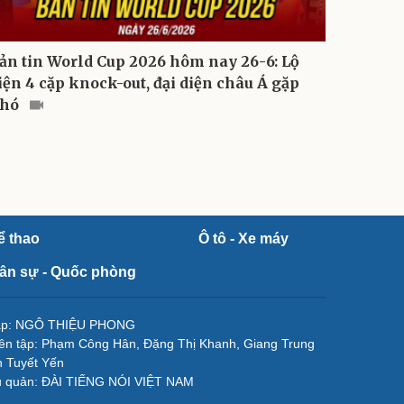
ản tin World Cup 2026 hôm nay 26-6: Lộ
iện 4 cặp knock-out, đại diện châu Á gặp
hó
ể thao
Ô tô - Xe máy
ân sự - Quốc phòng
tập: NGÔ THIỆU PHONG
ên tập: Phạm Công Hân, Đặng Thị Khanh, Giang Trung
 Tuyết Yến
ủ quản: ĐÀI TIẾNG NÓI VIỆT NAM