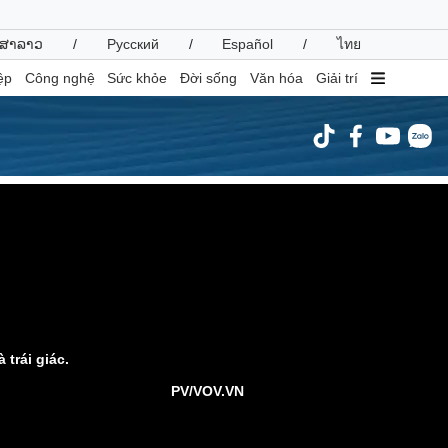
ສາລາວ
/
Русский
/
Español
/
ไทย
ệp
Công nghệ
Sức khỏe
Đời sống
Văn hóa
Giải trí
inh tế
Thị trường
ất động sản
Giá vàng
hởi nghiệp
Tiêu dùng
Tỷ giá
Chứng khoán
Giá cà phê
trái giác.
oanh nghiệp
Công nghệ
PV/VOV.VN
hông tin doanh nghiệp
Sành điệu
Doanh nghiệp 24h
Tin Công nghệ
Doanh nhân
Trải nghiệm