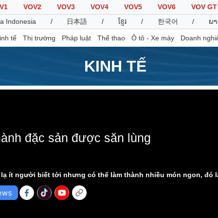
V1
VOV2
VOV3
VOV4
VOV5
VOV6
VOV GT
a Indonesia
/
日本語
/
ខ្មែរ
/
한국어
/
ພາ
inh tế
Thị trường
Pháp luật
Thể thao
Ô tô - Xe máy
Doanh nghi
KINH TẾ
Thế giới
Multimedia
K
Quan sát
Video
B
Cuộc sống đó đây
Ảnh
K
Hồ sơ
E-Magazine
hành đặc sản được săn lùng
Infographic
ạ ít người biết tới nhưng có thể làm thành nhiều món ngon, đó là 
Thể thao
Ô tô - Xe máy
D
Bóng đá
Ô tô
T
Lịch thi đấu bóng đá
Xe máy
Thế giới thể thao
Tư vấn