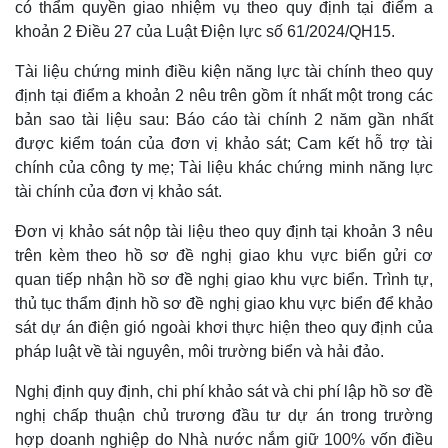
có thẩm quyền giao nhiệm vụ theo quy định tại điểm a
khoản 2 Điều 27 của Luật Điện lực số 61/2024/QH15.
Tài liệu chứng minh điều kiện năng lực tài chính theo quy
định tại điểm a khoản 2 nêu trên gồm ít nhất một trong các
bản sao tài liệu sau: Báo cáo tài chính 2 năm gần nhất
được kiểm toán của đơn vị khảo sát; Cam kết hỗ trợ tài
chính của công ty mẹ; Tài liệu khác chứng minh năng lực
tài chính của đơn vị khảo sát.
Đơn vị khảo sát nộp tài liệu theo quy định tại khoản 3 nêu
Thế giới
Multimedia
trên kèm theo hồ sơ đề nghị giao khu vực biển gửi cơ
Quan sát
Video
quan tiếp nhận hồ sơ đề nghị giao khu vực biển. Trình tự,
Cuộc sống đó đây
Ảnh
thủ tục thẩm định hồ sơ đề nghị giao khu vực biển để khảo
Hồ sơ
E-Magazine
Infographic
sát dự án điện gió ngoài khơi thực hiện theo quy định của
pháp luật về tài nguyên, môi trường biển và hải đảo.
Nghị định quy định, chi phí khảo sát và chi phí lập hồ sơ đề
nghị chấp thuận chủ trương đầu tư dự án trong trường
hợp doanh nghiệp do Nhà nước nắm giữ 100% vốn điều