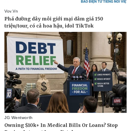
Thể thao
Ô tô - Xe máy
Bóng đá
Ô tô
Lịch thi đấu bóng đá
Xe máy
Thế giới thể thao
Tư vấn
eSports
Hậu trường