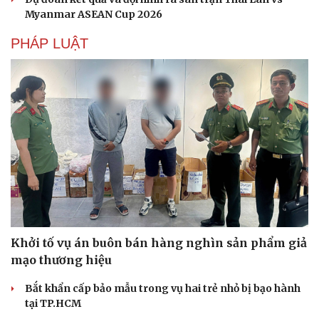
check-in
Cửa sổ tình yêu
Myanmar ASEAN Cup 2026
Kể chuyện cho bé
Hạt giống tâm hồn
PHÁP LUẬT
Khởi tố vụ án buôn bán hàng nghìn sản phẩm giả
mạo thương hiệu
Bắt khẩn cấp bảo mẫu trong vụ hai trẻ nhỏ bị bạo hành
tại TP.HCM