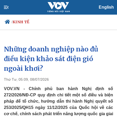
English
KINH TẾ
/
Những doanh nghiệp nào đủ
Chính trị
Xã hội
Đảng
Tin 24h
điều kiện khảo sát điện gió
Tổ chức nhân sự
Dự báo thời tiết
ngoài khơi?
Quốc hội
Giáo dục
Nhận diện sự thật
Dấu ấn VOV
Việc làm
Thứ Tư, 05:09, 08/07/2026
Biển đảo
VOV.VN - Chính phủ ban hành Nghị định số
272/2026/NĐ-CP quy định chi tiết một số điều và biện
pháp để tổ chức, hướng dẫn thi hành Nghị quyết số
253/2025/QH15 ngày 11/12/2025 của Quốc hội về các
cơ chế, chính sách phát triển năng lượng quốc gia giai