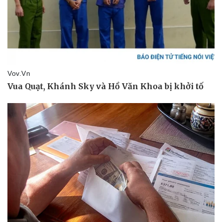
Doanh nghiệp
Công nghệ
Thông tin doanh nghiệp
Sành điệu
Doanh nghiệp 24h
Tin Công nghệ
Doanh nhân
Trải nghiệm
Vì cộng đồng
Chuyển đổi số