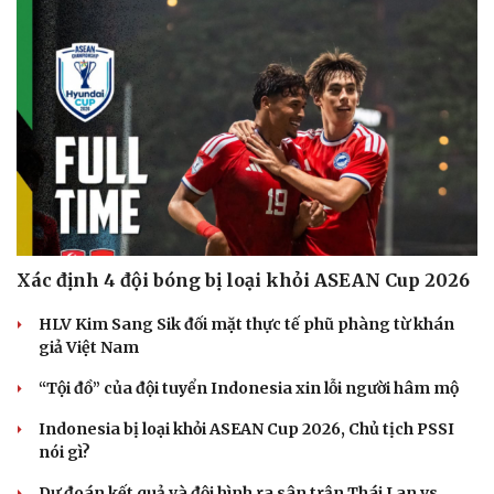
Xác định 4 đội bóng bị loại khỏi ASEAN Cup 2026
HLV Kim Sang Sik đối mặt thực tế phũ phàng từ khán
giả Việt Nam
“Tội đồ” của đội tuyển Indonesia xin lỗi người hâm mộ
Indonesia bị loại khỏi ASEAN Cup 2026, Chủ tịch PSSI
Du lịch
Podcast
nói gì?
Tư vấn
Câu chuyện thời sự
Săn Tour
Đọc truyện đêm khuya
Dự đoán kết quả và đội hình ra sân trận Thái Lan vs