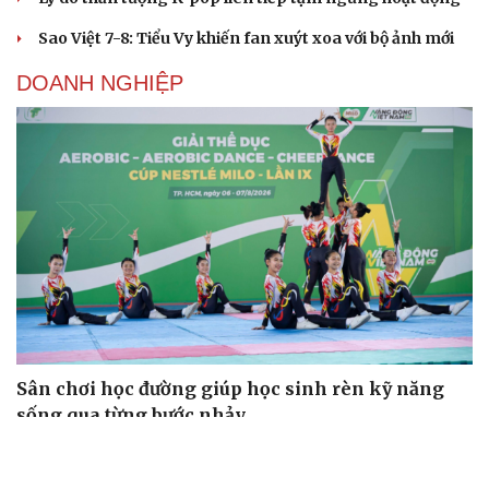
Sao Việt 7-8: Tiểu Vy khiến fan xuýt xoa với bộ ảnh mới
DOANH NGHIỆP
Sân chơi học đường giúp học sinh rèn kỹ năng
sống qua từng bước nhảy
EVNHCMC kỷ niệm 50 năm thành lập và đón nhận Huân
chương Lao động Hạng 3