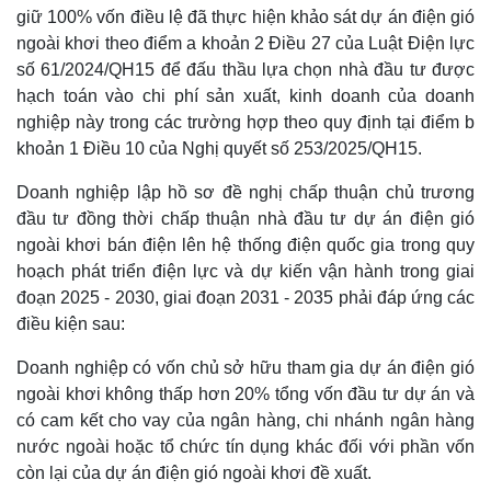
giữ 100% vốn điều lệ đã thực hiện khảo sát dự án điện gió
ngoài khơi theo điểm a khoản 2 Điều 27 của Luật Điện lực
số 61/2024/QH15 để đấu thầu lựa chọn nhà đầu tư được
hạch toán vào chi phí sản xuất, kinh doanh của doanh
nghiệp này trong các trường hợp theo quy định tại điểm b
khoản 1 Điều 10 của Nghị quyết số 253/2025/QH15.
Doanh nghiệp lập hồ sơ đề nghị chấp thuận chủ trương
đầu tư đồng thời chấp thuận nhà đầu tư dự án điện gió
ngoài khơi bán điện lên hệ thống điện quốc gia trong quy
Kinh tế
Thị trường
hoạch phát triển điện lực và dự kiến vận hành trong giai
Bất động sản
Giá vàng
đoạn 2025 - 2030, giai đoạn 2031 - 2035 phải đáp ứng các
Khởi nghiệp
Tiêu dùng
điều kiện sau:
Tỷ giá
Chứng khoán
Doanh nghiệp có vốn chủ sở hữu tham gia dự án điện gió
Giá cà phê
ngoài khơi không thấp hơn 20% tổng vốn đầu tư dự án và
có cam kết cho vay của ngân hàng, chi nhánh ngân hàng
nước ngoài hoặc tổ chức tín dụng khác đối với phần vốn
còn lại của dự án điện gió ngoài khơi đề xuất.