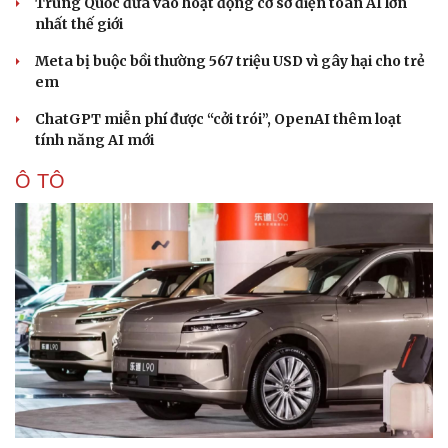
Trung Quốc đưa vào hoạt động cơ sở điện toán AI lớn
nhất thế giới
Meta bị buộc bồi thường 567 triệu USD vì gây hại cho trẻ
em
ChatGPT miễn phí được “cởi trói”, OpenAI thêm loạt
tính năng AI mới
Ô TÔ
Văn hóa
Giải trí
Sân khấu - Điện ảnh
Nghệ sĩ
Văn học
Thời trang