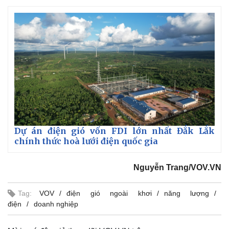
Dự án điện gió vốn FDI lớn nhất Đắk Lắk
chính thức hoà lưới điện quốc gia
Nguyễn Trang/VOV.VN
Tag:
VOV
điện gió ngoài khơi
năng lượng
điện
doanh nghiệp