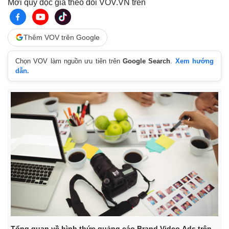
Mời quý độc giả theo dõi VOV.VN trên
Thêm VOV trên Google
Chọn VOV làm nguồn ưu tiên trên
Google Search
.
Xem hướng
dẫn.
Pháp luật
Quân sự - Quốc phòng
Vụ án
Vũ khí
Tin nóng
Việt Nam
Tư vấn luật
Phân tích
Tổng quan về hình thức quảng cáo Brand Video Ads trên