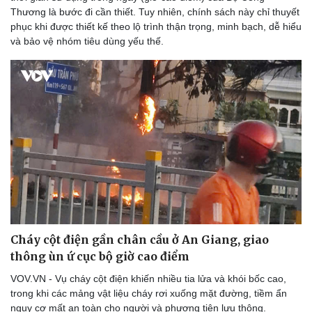
Thương là bước đi cần thiết. Tuy nhiên, chính sách này chỉ thuyết
phục khi được thiết kế theo lộ trình thận trọng, minh bạch, dễ hiểu
và bảo vệ nhóm tiêu dùng yếu thế.
Sức khỏe
Đời sống
Dinh dưỡng - món ngon
Nhà đẹp
Cây thuốc
Blog
Cháy cột điện gần chân cầu ở An Giang, giao
Sản phụ khoa
Tình yêu - Gia đình
thông ùn ứ cục bộ giờ cao điểm
Nhi khoa
VOV.VN - Vụ cháy cột điện khiến nhiều tia lửa và khói bốc cao,
Nam khoa
trong khi các mảng vật liệu cháy rơi xuống mặt đường, tiềm ẩn
Làm đẹp - giảm cân
nguy cơ mất an toàn cho người và phương tiện lưu thông.
Phòng mạch online