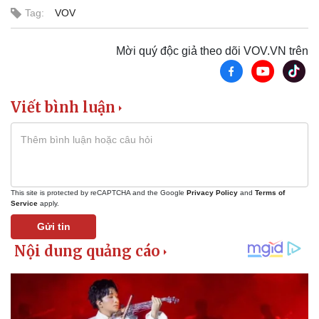
Tag:
VOV
Thể thao
Ô tô - Xe máy
Mời quý độc giả theo dõi VOV.VN trên
Bóng đá
Ô tô
Lịch thi đấu bóng đá
Xe máy
Thế giới thể thao
Tư vấn
Viết bình luận
eSports
Hậu trường
This site is protected by reCAPTCHA and the Google
Privacy Policy
and
Terms of
Service
apply.
Gửi tin