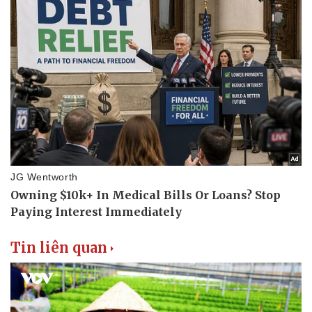
Văn hóa
Giải trí
Sân khấu - Điện ảnh
Nghệ sĩ
Văn học
Thời trang
Âm nhạc
Sao Việt
Di sản
Tin liên quan