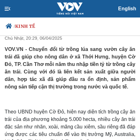
English
Nông dân ở Cần Thơ thu tiền tỷ
từ trồng nhãn xuất khẩu
KINH TẾ
/
Chủ Nhật, 20:29, 06/04/2025
VOV.VN - Chuyển đổi từ trồng lúa sang vườn cây ăn
trái đã giúp cho nông dân ở xã Thới Hưng, huyện Cờ
Chính trị
Xã hội
Đỏ, TP. Cần Thơ mỗi năm thu nhập tiền tỷ từ trồng cây
Đảng
Tin 24h
ăn trái. Cùng với đó là liên kết sản xuất giữa người
Tổ chức nhân sự
Dự báo thời tiết
dân, hợp tác xã đã giúp đầu ra ổn định, sản phẩm
Quốc hội
Giáo dục
nông sản tiếp cận thị trường trong nước và quốc tế.
Nhận diện sự thật
Dấu ấn VOV
Việc làm
Biển đảo
Theo UBND huyện Cờ Đỏ, hiện nay diện tích trồng cây ăn
trái của địa phương khoảng 5.000 hecta, nhiều cây ăn trái
đặc sản như nhãn, xoài, mãng cầu xiêm, sầu riêng đã đáp
ứng được các tiêu chuẩn để vào thị trường Mỹ, Australia,