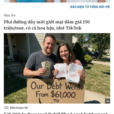
Sức khỏe
Đời sống
Dinh dưỡng - món ngon
Nhà đẹp
Cây thuốc
Blog
Sản phụ khoa
Tình yêu - Gia đình
Nhi khoa
Nam khoa
Làm đẹp - giảm cân
Phòng mạch online
Ăn sạch sống khỏe