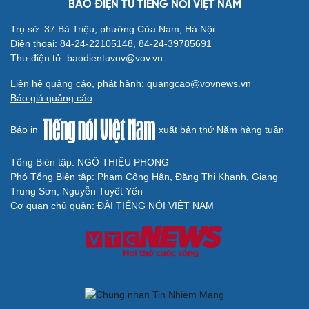
BÁO ĐIỆN TỬ TIẾNG NÓI VIỆT NAM
Trụ sở: 37 Bà Triệu, phường Cửa Nam, Hà Nội
Điện thoại: 84-24-22105148, 84-24-39785691
Thư điện tử: baodientuvov@vov.vn
Liên hệ quảng cáo, phát hành: quangcao@vovnews.vn
Báo giá quảng cáo
Báo in
xuất bản thứ Năm hàng tuần
Tổng Biên tập: NGÔ THIỆU PHONG
Phó Tổng Biên tập: Phạm Công Hân, Đặng Thị Khanh, Giang
Trung Sơn, Nguyễn Tuyết Yến
Cơ quan chủ quản: ĐÀI TIẾNG NÓI VIỆT NAM