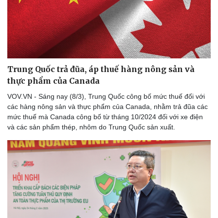
Du lịch
Podcast
Tư vấn
Câu chuyện thời sự
Săn Tour
Đọc truyện đêm khuya
check-in
Cửa sổ tình yêu
Kể chuyện cho bé
Hạt giống tâm hồn
Trung Quốc trả đũa, áp thuế hàng nông sản và
thực phẩm của Canada
VOV.VN - Sáng nay (8/3), Trung Quốc công bố mức thuế đối với
các hàng nông sản và thực phẩm của Canada, nhằm trả đũa các
mức thuế mà Canada công bố từ tháng 10/2024 đối với xe điện
và các sản phẩm thép, nhôm do Trung Quốc sản xuất.