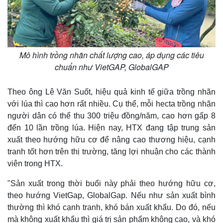
Thế giới
Multimedia
Quan sát
Video
Mô hình trồng nhãn chất lượng cao, áp dụng các tiêu
Cuộc sống đó đây
Ảnh
chuẩn như VietGAP, GlobalGAP
Hồ sơ
E-Magazine
Infographic
Theo ông Lê Văn Suốt, hiệu quả kinh tế giữa trồng nhãn
với lúa thì cao hơn rất nhiều. Cụ thể, mỗi hecta trồng nhãn
người dân có thể thu 300 triệu đồng/năm, cao hơn gấp 8
đến 10 lần trồng lúa. Hiện nay, HTX đang tập trung sản
xuất theo hướng hữu cơ để nâng cao thương hiệu, cạnh
tranh tốt hơn trên thị trường, tăng lợi nhuận cho các thành
viên trong HTX.
"Sản xuất trong thời buổi này phải theo hướng hữu cơ,
theo hướng VietGap, GlobalGap. Nếu như sản xuất bình
thường thì khó cạnh tranh, khó bán xuất khẩu. Do đó, nếu
mà không xuất khẩu thì giá trị sản phẩm không cao, và khó