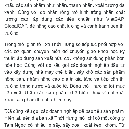
khẩu các sản phẩm như nhãn, thanh nhãn, xoài tượng da
xanh. Cùng với đó nhân rộng mô hình trồng nhãn chất
lượng cao, áp dụng các tiêu chuẩn như VietGAP,
GlobalGAP, để nâng cao chất lượng và cạnh tranh trên thị
trường.
Trong thời gian tới, xã Thới Hưng sẽ tiếp tục phối hợp với
các cơ quan chuyên môn để chuyển giao khoa học kỹ
thuật, áp dụng sản xuất hữu cơ, không sử dụng phân bón
hóa học. Cùng với đó kêu gọi các doanh nghiệp đầu tư
Pháp luật
Quân sự - Quốc phòng
vào xây dựng nhà máy chế biến, sấy khô các sản phẩm
Vụ án
Vũ khí
nông sản, nhằm nâng cao giá trị gia tăng và tiếp cận thị
Tin nóng
Việt Nam
trường trong nước và quốc tế. Đồng thời, hướng tới mục
Tư vấn luật
Phân tích
tiêu xuất khẩu các sản phẩm chế biến, thay vì chỉ xuất
khẩu sản phẩm thô như hiện nay.
"Xã cũng kêu gọi các doanh nghiệp để bao tiêu sản phẩm.
Hiện tại, trên địa bàn xã Thới Hưng mới chỉ có một công ty
Tam Ngọc có nhiều lò sấy, sấy xoài, xoài keo, khóm. Từ