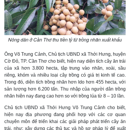
Chứng khoán
Giá cà phê
Nông dân ở Cần Thơ thu tiền tỷ từ trồng nhãn xuất khẩu
Ông Võ Trung Cảnh, Chủ tịch UBND xã Thới Hưng, huyện
Cờ Đỏ, TP. Cần Thơ cho biết, hiện nay diện tích cây ăn trái
của xã hơn 3.800 hecta, tập trung vào nhãn, xoài, sầu
riêng, khóm và nhiều loại cây trồng có giá trị kinh tế cao.
Trong đó, diện tích trồng nhãn hơn Ido hơn 455 hecta, với
sản lượng hơn 6.200 tấn. Thu nhập của người dân trồng
nhãn hiện nay đang cao hơn so với trồng lúa từ 8 – 10 lần.
Chủ tịch UBND xã Thới Hưng Võ Trung Cảnh cho biết,
hiện nay địa phương đang phối hợp với các cơ quan
chuyên môn để triển khai các giải pháp phát triển cây ăn
trái, như: xây dựng các thủ tục và hồ sơ pháp lý để xuất