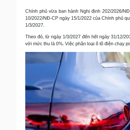
Tin nóng
Việt Nam
Tư vấn luật
Phân tích
Chính phủ vừa ban hành Nghị định 202/2026/NĐ-
10/2022/NĐ-CP ngày 15/1/2022 của Chính phủ quy đ
1/3/2027.
Sức khỏe
Đời sống
Theo đó, từ ngày 1/3/2027 đến hết ngày 31/12/203
Dinh dưỡng - món ngon
Nhà đẹp
với mức thu là 0%. Việc phân loại ô tô điện chạy 
Cây thuốc
Blog
Sản phụ khoa
Tình yêu - Gia đình
Nhi khoa
Nam khoa
Làm đẹp - giảm cân
Phòng mạch online
Ăn sạch sống khỏe
Cải chính