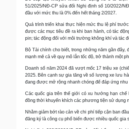
51/2025/NĐ-CP sửa đổi Nghị định số 10/2022/NĐ-C
đầu với mức thu là 0% đến hết tháng 2/2027.
Quá trình triển khai thực hiện mức thu lệ phí trướ
được các mục tiêu đề ra khi ban hành, có tác động
pin; tác động đối với môi trường không khí và tác
Bộ Tài chính cho biết, trong những năm gần đây, đ
mạnh mẽ cả về quy mô lẫn tốc độ, trở thành một ph
Doanh số năm 2024 đã vượt mốc 17 triệu xe (chi
2025. Bên cạnh sự gia tăng về số lượng xe lưu hà
đang được mở rộng nhanh chóng để đáp ứng nhu c
Các quốc gia trên thế giới có xu hướng hạn chế 
đồng thời khuyến khích các phương tiện sử dụng n
Nhằm giảm bớt rào cản về chi phí tiếp cận ban đầu
đăng ký là công cụ phổ biến được nhiều quốc gia 