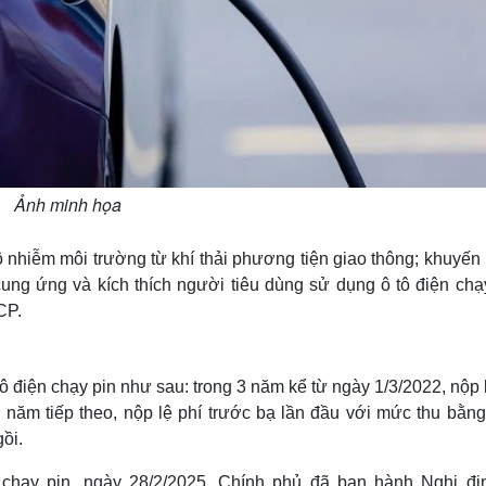
Ảnh minh họa
 nhiễm môi trường từ khí thải phương tiện giao thông; khuyến
ung ứng và kích thích người tiêu dùng sử dụng ô tô điện chạy
CP.
tô điện chạy pin như sau: trong 3 năm kể từ ngày 1/3/2022, nộp 
2 năm tiếp theo, nộp lệ phí trước bạ lần đầu với mức thu bằn
ồi.
 chạy pin, ngày 28/2/2025, Chính phủ đã ban hành Nghị đị