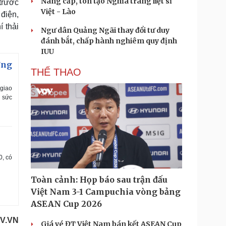
Nâng cấp, tôn tạo Nghĩa trang liệt sĩ
trước
Việt - Lào
điện,
í thải
Ngư dân Quảng Ngãi thay đổi tư duy
đánh bắt, chấp hành nghiêm quy định
IUU
ờng
THỂ THAO
 giao
h sức
0, có
Toàn cảnh: Họp báo sau trận đấu
Việt Nam 3-1 Campuchia vòng bảng
ASEAN Cup 2026
V.VN
Giá vé ĐT Việt Nam bán kết ASEAN Cup