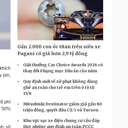
Gần 2.000 con ốc titan trên siêu xe
Pagani có giá hơn 2,9 tỷ đồng
Giải thưởng Car Choice Awards 2026 có
 khích
thay đổi ở hạng mục Dấu ấn của năm
 pin,
Quy định mới về xử phạt không dùng
ghế an toàn cho trẻ em trên ô tô từ
15/8
lệ phí
Mitsubishi Destinator giảm giá gần 80
g 50%
triệu đồng, quyết đấu CX-5 và Tucson
Khu vực sạc xe điện chung cư cần đáp
ứng những quy định an toàn PCCC
nh số