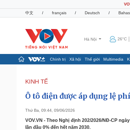
VO
中文
/
français
/
Deutsch
/
Bahas
26°C
Hà Nội
Chính trị
Xã hội
Thế giới
Multimedia
K
Chính trị
Xã hội
Đảng
Tin 24h
KINH TẾ
Tổ chức nhân sự
Dự báo thời tiết
Quốc hội
Giáo dục
Ô tô điện được áp dụng lệ ph
Nhận diện sự thật
Dấu ấn VOV
Việc làm
Biển đảo
Thứ Ba, 09:44, 09/06/2026
Pháp luật
Quân sự - Quốc phòng
VOV.VN - Theo Nghị định 202/2026/NĐ-CР ngày 8
lần đầu 0% đến hết năm 2030.
Vụ án
Vũ khí