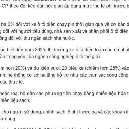
P theo đó, kéo dài thời gian áp dụng mức thu lệ phí trước b
c bạ 0% đối với xe ô tô điện chạy pin thời gian qua về cơ bản 
 đối với người tiêu dùng, nhà sản xuất và phân phối ô tô điệ
 động đối với thu ngân sách nhà nước.
ặc biệt đến năm 2025, thị trường xe ô tô điện toàn cầu đã phát
ần trọng yếu của ngành công nghiệp ô tô thế giới.
ếm hơn 20%) và dự kiến vượt 20 triệu xe (chiếm hơn 25%) và
nh, hệ thống cơ sở hạ tầng hỗ trợ như các trạm sạc công cộng
ầu thực tế.
hoặc loại bỏ dần các phương tiện chạy bằng nhiên liệu hóa t
hiên liệu sạch.
 cho người sử dụng, chính sách lệ phí trước bạ và các khoản t
sử dụng.