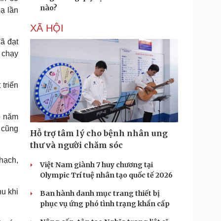
nào?
ạ lần
XÃ HỘI
đã đạt
n chạy
 triển
o năm
 cũng
Hỗ trợ tâm lý cho bệnh nhân ung
thư và người chăm sóc
hạch,
Việt Nam giành 7 huy chương tại
Olympic Trí tuệ nhân tạo quốc tế 2026
hu khi
Ban hành danh mục trang thiết bị
phục vụ ứng phó tình trạng khẩn cấp