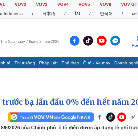
V1
VOV2
VOV3
VOV4
VOV5
VOV6
VOV GT
a Indonesia
/
日本語
/
ខ្មែរ
/
한국어
/
ພາ
Thứ Sáu, ngày 7 tháng 8 năm 2026
Po
inh tế
Thị trường
Pháp luật
Thể thao
Ô tô - Xe máy
Doanh nghi
Thế giới
Multimedia
K
Quan sát
Video
B
Cuộc sống đó đây
Ảnh
K
Hồ sơ
E-Magazine
í trước bạ lần đầu 0% đến hết năm 2
Infographic
Thể thao
Ô tô - Xe máy
D
/6/2026 của Chính phủ, ô tô điện được áp dụng lệ phí trư
Bóng đá
Ô tô
T