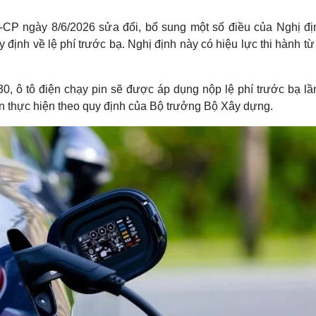
Lịch thi đấu bóng đá
Xe máy
Thế giới thể thao
Tư vấn
CР ngày 8/6/2026 sửa đổi, bổ sung một số điều của Nghị đị
eSports
V
ịnh về lệ phí trước bạ. Nghị định này có hiệu lực thi hành từ
Hậu trường
Văn hóa
Giải trí
D
0, ô tô điện chạy pin sẽ được áp dụng nộp lệ phí trước bạ lầ
Sân khấu - Điện ảnh
Nghệ sĩ
pin thực hiện theo quy định của Bộ trưởng Bộ Xây dựng.
Văn học
Thời trang
Âm nhạc
Sao Việt
c
Di sản