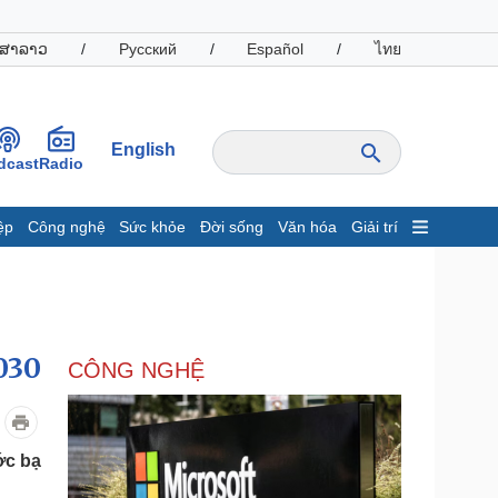
ສາລາວ
/
Русский
/
Español
/
ไทย
English
dcast
Radio
ệp
Công nghệ
Sức khỏe
Đời sống
Văn hóa
Giải trí
inh tế
Thị trường
ất động sản
Giá vàng
hởi nghiệp
Tiêu dùng
Tỷ giá
030
CÔNG NGHỆ
Chứng khoán
Giá cà phê
oanh nghiệp
Công nghệ
ớc bạ
hông tin doanh nghiệp
Sành điệu