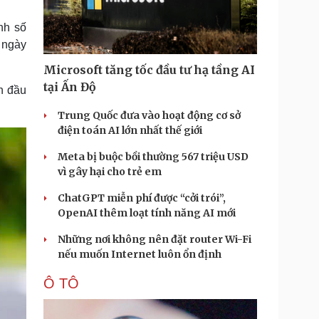
Doanh nghiệp 24h
Tin Công nghệ
Doanh nhân
Trải nghiệm
nh số
ì cộng đồng
Chuyển đổi số
 ngày
Microsoft tăng tốc đầu tư hạ tầng AI
u lịch
Podcast
tại Ấn Độ
n đầu
Tư vấn
Câu chuyện thời sự
Săn Tour
Đọc truyện đêm khuya
Trung Quốc đưa vào hoạt động cơ sở
heck-in
Cửa sổ tình yêu
điện toán AI lớn nhất thế giới
Kể chuyện cho bé
Meta bị buộc bồi thường 567 triệu USD
Hạt giống tâm hồn
vì gây hại cho trẻ em
ChatGPT miễn phí được “cởi trói”,
OpenAI thêm loạt tính năng AI mới
Những nơi không nên đặt router Wi-Fi
nếu muốn Internet luôn ổn định
Ô TÔ