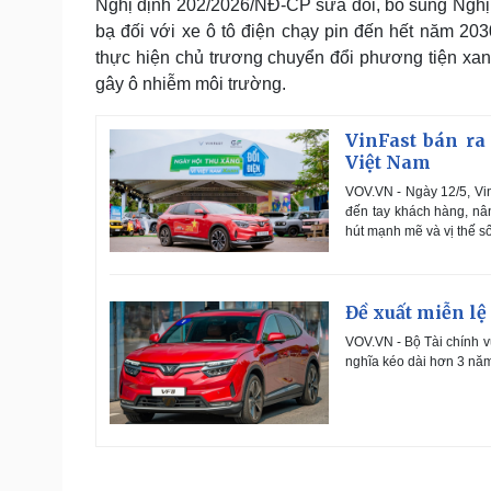
Nghị định 202/2026/NĐ-CР sửa đổi, bổ sung Nghị 
bạ đối với xe ô tô điện chạy pin đến hết năm 203
thực hiện chủ trương chuyển đổi phương tiện xanh,
gây ô nhiễm môi trường.
VinFast bán ra 
Việt Nam
VOV.VN - Ngày 12/5, Vin
đến tay khách hàng, nân
hút mạnh mẽ và vị thế số
Đề xuất miễn lệ
VOV.VN - Bộ Tài chính vừ
nghĩa kéo dài hơn 3 năm 