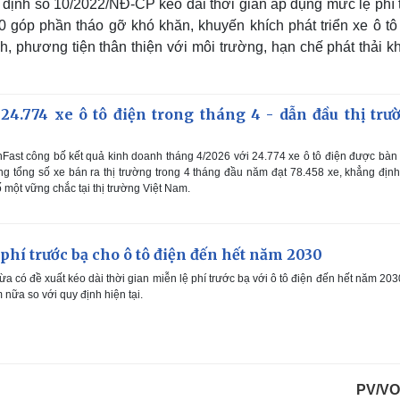
định số 10/2022/NĐ-CP kéo dài thời gian áp dụng mức lệ phí 
0 góp phần tháo gỡ khó khăn, khuyến khích phát triển xe ô tô 
 phương tiện thân thiện với môi trường, hạn chế phát thải kh
24.774 xe ô tô điện trong tháng 4 - dẫn đầu thị trư
Fast công bố kết quả kinh doanh tháng 4/2026 với 24.774 xe ô tô điện được bàn
g tổng số xe bán ra thị trường trong 4 tháng đầu năm đạt 78.458 xe, khẳng địn
 một vững chắc tại thị trường Việt Nam.
 phí trước bạ cho ô tô điện đến hết năm 2030
a có đề xuất kéo dài thời gian miễn lệ phí trước bạ với ô tô điện đến hết năm 203
nữa so với quy định hiện tại.
PV/VO