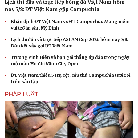
Lịch thi đấu và trực tiếp bóng đá Việt Nam hôm
nay 7/8: ĐT Việt Nam gặp Campuchia
Nhận định ĐT Việt Nam vs ĐT Campuchia: Mang niềm
vui trở lại sân Mỹ Đình
Lịch thi đấu và trực tiếp ASEAN Cup 2026 hôm nay 7/8:
Bán kết vẫy gọi ĐT Việt Nam
Trương Vinh Hiển và bạn gái thắng áp đảo trong ngày
mở màn Ho Chi Minh City Open
ĐT Việt Nam thiếu 5 trụ cột, cầu thủ Campuchia tươi rói
trên sân tập
PHÁP LUẬT
Cải chính