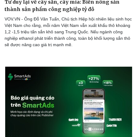
Tư duy lại về cây sắn, cây mía: Biến nông sản
thành sản phẩm công nghiệp tỷ đô
VOV.VN - Ông Đỗ Văn Tuấn, Chủ tịch Hiệp hội nhiên liệu sinh học
Việt Nam cho rằng, mỗi năm Việt Nam vẫn xuất khẩu thô khoảng
1,2 -1,5 triệu tấn sắn khô sang Trung Quốc. Nếu ngành công
nghiệp ethanol phát triển thành công, toàn bộ khối lượng sắn thô
sẽ được nâng cao giá trị mạnh mẽ.
Văn hóa
Giải trí
Sân khấu - Điện ảnh
Nghệ sĩ
Văn học
Thời trang
Âm nhạc
Sao Việt
Di sản