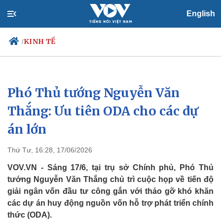
English
KINH TẾ
/
Phó Thủ tướng Nguyễn Văn
Chính trị
Xã hội
Đảng
Tin 24h
Thắng: Ưu tiên ODA cho các dự
Tổ chức nhân sự
Dự báo thời tiết
án lớn
Quốc hội
Giáo dục
Nhận diện sự thật
Dấu ấn VOV
Việc làm
Thứ Tư, 16:28, 17/06/2026
Biển đảo
VOV.VN - Sáng 17/6, tại trụ sở Chính phủ, Phó Thủ
tướng Nguyễn Văn Thắng chủ trì cuộc họp về tiến độ
giải ngân vốn đầu tư công gắn với tháo gỡ khó khăn
các dự án huy động nguồn vốn hỗ trợ phát triển chính
thức (ODA).