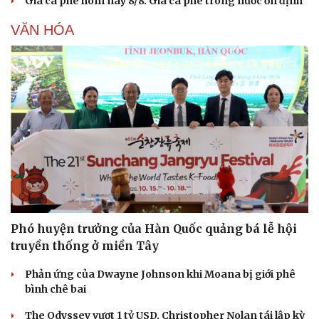
Giá cà phê hôm nay 8/8: Giá cà phê trong nước ổn định
VĂN HÓA
Phó huyện trưởng của Hàn Quốc quảng bá lễ hội
truyền thống ở miền Tây
Phản ứng của Dwayne Johnson khi Moana bị giới phê
bình chê bai
The Odyssey vượt 1 tỷ USD, Christopher Nolan tái lập kỳ