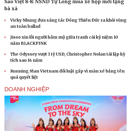
Sao Việt 8-8: NSND Tự Long mua xế hộp mới tặng
bà xã
Vicky Nhung đưa sáng tác Đông Thiên Đức ra khỏi vùng
an toàn ballad
Jisoo xin lỗi người hâm mộ giữa tranh cãi kỷ niệm 10
năm BLACKPINK
The Odyssey vượt 1 tỷ USD, Christopher Nolan tái lập kỳ
tích sau 14 năm
Running Man Vietnam đổi luật gấp vì màn xé bảng tên
quá quyết liệt
DOANH NGHIỆP