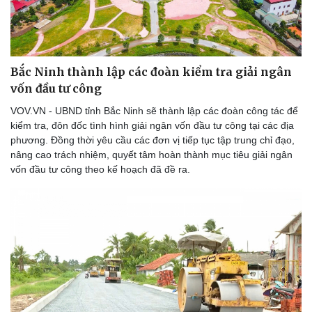
Doanh nghiệp
Công nghệ
Bắc Ninh thành lập các đoàn kiểm tra giải ngân
Thông tin doanh nghiệp
Sành điệu
vốn đầu tư công
Doanh nghiệp 24h
Tin Công nghệ
VOV.VN - UBND tỉnh Bắc Ninh sẽ thành lập các đoàn công tác để
Doanh nhân
Trải nghiệm
kiểm tra, đôn đốc tình hình giải ngân vốn đầu tư công tại các địa
Vì cộng đồng
Chuyển đổi số
phương. Đồng thời yêu cầu các đơn vị tiếp tục tập trung chỉ đạo,
nâng cao trách nhiệm, quyết tâm hoàn thành mục tiêu giải ngân
vốn đầu tư công theo kế hoạch đã đề ra.