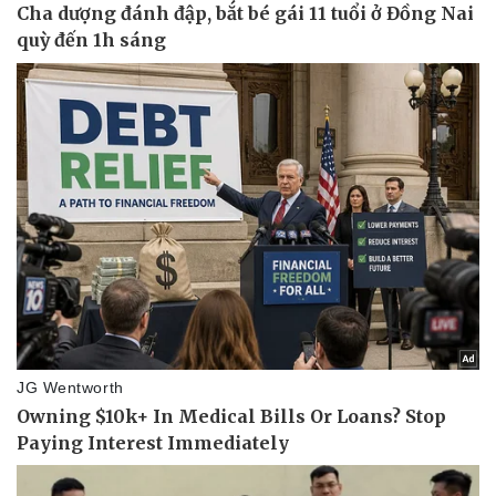
Thể thao
Ô tô - Xe máy
Bóng đá
Ô tô
Lịch thi đấu bóng đá
Xe máy
Thế giới thể thao
Tư vấn
eSports
Hậu trường