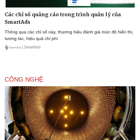
Các chỉ số quảng cáo trong trình quản lý của
SmartAds
Thông qua các chỉ số này, thương hiệu đánh giá mức độ hiển thị,
tương tác, hiệu quả chi phí.
| SmartAds
Sức khỏe
Đời sống
Dinh dưỡng - món ngon
Nhà đẹp
Cây thuốc
Blog
Sản phụ khoa
Tình yêu - Gia đình
Nhi khoa
CÔNG NGHỆ
Nam khoa
Làm đẹp - giảm cân
Phòng mạch online
Ăn sạch sống khỏe