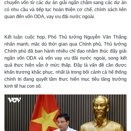
chuyển vốn từ các dự án giải ngân chậm sang các dự án
có nhu cầu và tiếp tục hoàn thiện cơ chế, chính sách liên
quan đến vốn ODA, vay ưu đãi nước ngoài.
Kết luận cuộc họp, Phó Thủ tướng Nguyễn Văn Thắng
nhấn mạnh, mặc dù thời gian qua Chính phủ, Thủ tướng
Chính phủ đã ban hành nhiều chỉ đạo nhằm thúc đẩy giải
ngân vốn ODA và vốn vay ưu đãi nước ngoài, song kết
quả thực hiện vẫn ở mức thấp. Đây là vấn đề cần được
khẩn trương khắc phục, nhất là trong bối cảnh cả hệ thống
chính trị đang quyết tâm thực hiện mục tiêu tăng trưởng
Thế giới
Multimedia
kinh tế hai con số.
Quan sát
Video
Cuộc sống đó đây
Ảnh
Hồ sơ
E-Magazine
Infographic