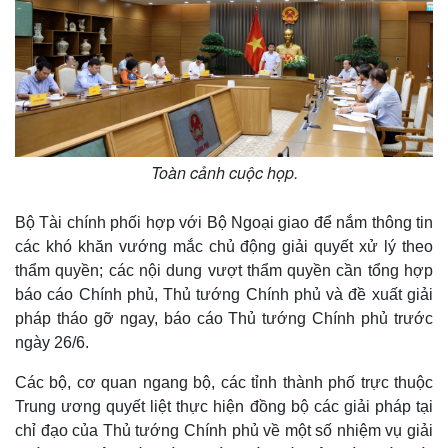
Toàn cảnh cuộc họp.
Bộ Tài chính phối hợp với Bộ Ngoại giao để nắm thông tin
các khó khăn vướng mắc chủ động giải quyết xử lý theo
thẩm quyền; các nội dung vượt thẩm quyền cần tổng hợp
báo cáo Chính phủ, Thủ tướng Chính phủ và đề xuất giải
pháp tháo gỡ ngay, báo cáo Thủ tướng Chính phủ trước
ngày 26/6.
Kinh tế
Thị trường
Bất động sản
Giá vàng
Các bộ, cơ quan ngang bộ, các tỉnh thành phố trực thuộc
Khởi nghiệp
Tiêu dùng
Trung ương quyết liệt thực hiện đồng bộ các giải pháp tại
Tỷ giá
chỉ đạo của Thủ tướng Chính phủ về một số nhiệm vụ giải
Chứng khoán