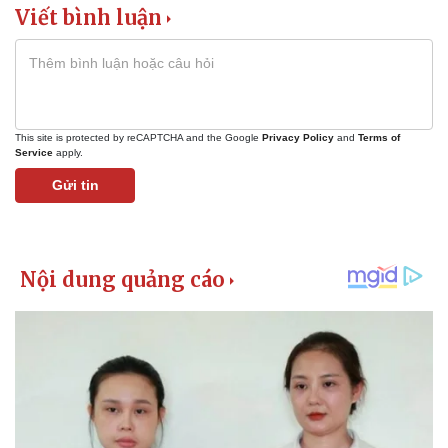
Vụ án
Vũ khí
Viết bình luận
Tin nóng
Việt Nam
Tư vấn luật
Phân tích
This site is protected by reCAPTCHA and the Google
Privacy Policy
and
Terms of
Service
apply.
Gửi tin