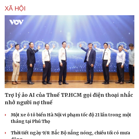
XÃ HỘI
Văn hóa
Giải trí
Trợ lý ảo AI của Thuế TP.HCM gọi điện thoại nhắc
Sân khấu - Điện ảnh
Nghệ sĩ
nhở người nợ thuế
Văn học
Thời trang
Âm nhạc
Sao Việt
Một xe ô tô biển Hà Nội vi phạm tốc độ 21 lần trong một
Di sản
tháng tại Phú Thọ
Thời tiết ngày 9/8: Bắc Bộ nắng nóng, chiều tối có mưa