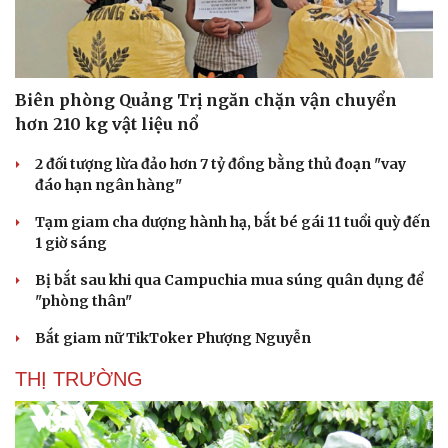
Biên phòng Quảng Trị ngăn chặn vận chuyển
hơn 210 kg vật liệu nổ
2 đối tượng lừa đảo hơn 7 tỷ đồng bằng thủ đoạn "vay
đáo hạn ngân hàng"
Tạm giam cha dượng hành hạ, bắt bé gái 11 tuổi quỳ đến
1 giờ sáng
Bị bắt sau khi qua Campuchia mua súng quân dụng để
"phòng thân"
Bắt giam nữ TikToker Phượng Nguyễn
Du lịch
Podcast
THỊ TRƯỜNG
Tư vấn
Câu chuyện thời sự
Săn Tour
Đọc truyện đêm khuya
check-in
Cửa sổ tình yêu
Kể chuyện cho bé