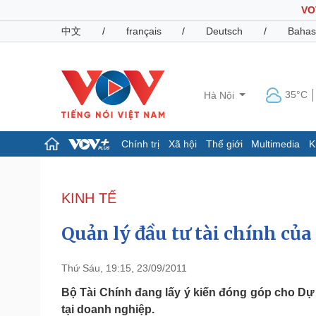
VO
中文
/
français
/
Deutsch
/
Bahas
35°C
Hà Nội
Chính trị
Xã hội
Thế giới
Multimedia
K
Chính trị
Xã hội
Đảng
Tin 24h
KINH TẾ
Tổ chức nhân sự
Dự báo thời tiết
Quốc hội
Giáo dục
Quản lý đầu tư tài chính củ
Nhận diện sự thật
Dấu ấn VOV
Việc làm
Biển đảo
Thứ Sáu, 19:15, 23/09/2011
Pháp luật
Quân sự - Quốc phòng
Bộ Tài Chính đang lấy ý kiến đóng góp cho Dự
tại doanh nghiệp.
Vụ án
Vũ khí