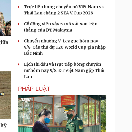
Trực tiếp bóng chuyền nữ Việt Nam vs
Thái Lan chặng 2 SEA V.Cup 2026
Cổ động viên xảy ra xô xát sau trận
thắng của ĐT Malaysia
Chuyển nhượng V-League hôm nay
giữa
9/8: Cầu thủ dự U20 World Cup gia nhập
Bắc Ninh
Lịch thi đấu và trực tiếp bóng chuyền
nữ hôm nay 9/8: ĐT Việt Nam gặp Thái
Lan
PHÁP LUẬT
"kỹ