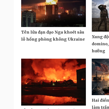
Tên lửa đạn đạo Nga khoét sâu
Xung đột
lỗ hổng phòng không Ukraine
domino,
hưởng
Hai điể
làm trầ