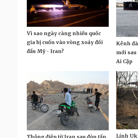
Vì sao ngày càng nhiều quốc
gia bị cuốn vào vòng xoáy đối
Kênh đà
đầu Mỹ - Iran?
mới sau 
Ai Cập
Lính Ukr
Thông điệp từ Iran sau đòn tấn