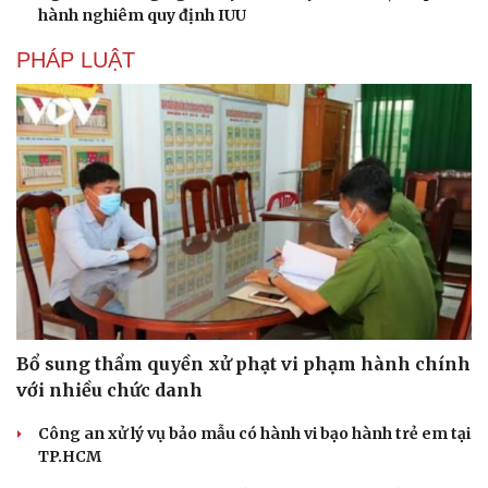
hành nghiêm quy định IUU
PHÁP LUẬT
Du lịch
Podcast
Tư vấn
Câu chuyện thời sự
Săn Tour
Đọc truyện đêm khuya
check-in
Cửa sổ tình yêu
Kể chuyện cho bé
Hạt giống tâm hồn
Bổ sung thẩm quyền xử phạt vi phạm hành chính
với nhiều chức danh
Công an xử lý vụ bảo mẫu có hành vi bạo hành trẻ em tại
TP.HCM