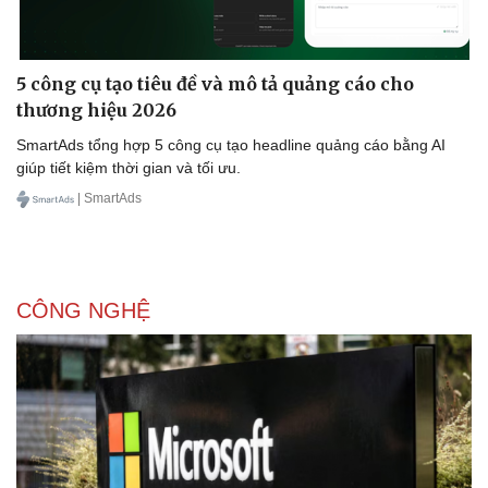
5 công cụ tạo tiêu đề và mô tả quảng cáo cho
thương hiệu 2026
SmartAds tổng hợp 5 công cụ tạo headline quảng cáo bằng AI
giúp tiết kiệm thời gian và tối ưu.
| SmartAds
CÔNG NGHỆ
Văn hóa
Giải trí
Sân khấu - Điện ảnh
Nghệ sĩ
Văn học
Thời trang
Âm nhạc
Sao Việt