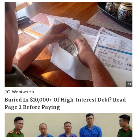
Doanh nghiệp
Công nghệ
Thông tin doanh nghiệp
Sành điệu
Doanh nghiệp 24h
Tin Công nghệ
Doanh nhân
Trải nghiệm
Vì cộng đồng
Chuyển đổi số