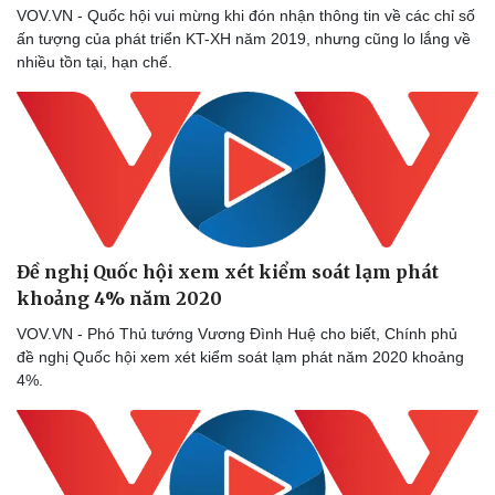
VOV.VN - Quốc hội vui mừng khi đón nhận thông tin về các chỉ số
ấn tượng của phát triển KT-XH năm 2019, nhưng cũng lo lắng về
nhiều tồn tại, hạn chế.
Sức khỏe
Đời sống
Dinh dưỡng - món ngon
Nhà đẹp
Cây thuốc
Blog
Sản phụ khoa
Tình yêu - Gia đình
Nhi khoa
Nam khoa
Làm đẹp - giảm cân
Phòng mạch online
Đề nghị Quốc hội xem xét kiểm soát lạm phát
Ăn sạch sống khỏe
khoảng 4% năm 2020
VOV.VN - Phó Thủ tướng Vương Đình Huệ cho biết, Chính phủ
đề nghị Quốc hội xem xét kiểm soát lạm phát năm 2020 khoảng
4%.