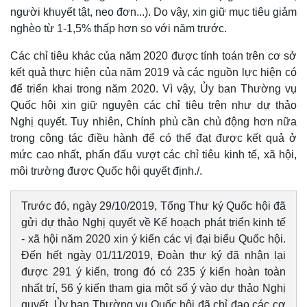
người khuyết tật, neo đơn...). Do vậy, xin giữ mục tiêu giảm
nghèo từ 1-1,5% thấp hơn so với năm trước.
Các chỉ tiêu khác của năm 2020 được tính toán trên cơ sở
kết quả thực hiện của năm 2019 và các nguồn lực hiện có
để triển khai trong năm 2020. Vì vậy, Ủy ban Thường vụ
Quốc hội xin giữ nguyên các chỉ tiêu trên như dự thảo
Kinh tế
Thị trường
Nghị quyết. Tuy nhiên, Chính phủ cần chủ động hơn nữa
Bất động sản
Giá vàng
trong công tác điều hành để có thể đạt được kết quả ở
Khởi nghiệp
Tiêu dùng
mức cao nhất, phấn đấu vượt các chỉ tiêu kinh tế, xã hội,
Tỷ giá
môi trường được Quốc hội quyết định./.
Chứng khoán
Giá cà phê
Trước đó, ngày 29/10/2019, Tổng Thư ký Quốc hội đã
gửi dự thảo Nghị quyết về Kế hoạch phát triển kinh tế
- xã hội năm 2020 xin ý kiến các vị đại biểu Quốc hội.
Đến hết ngày 01/11/2019, Đoàn thư ký đã nhận lại
được 291 ý kiến, trong đó có 235 ý kiến hoàn toàn
nhất trí, 56 ý kiến tham gia một số ý vào dự thảo Nghị
quyết. Ủy ban Thường vụ Quốc hội đã chỉ đạo các cơ