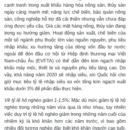
cạnh tranh trong xuất khẩu hàng hóa nông sản, thủy sản
ngày càng mạnh mẽ; năng lực chế biến, bảo quản nông
sản, công nghiệp hỗ trợ đã cải thiện nhưng vẫn chưa đáp
ứng được yêu cầu. Giá các mặt hàng nông, thủy sản đang
trong xu hướng giảm. Hoạt động sản xuất, chế biến của
một số ngành phụ thuộc lớn vào nguồn nguyên, phụ liệu
nhập khẩu; xu hướng tăng của dòng vốn đầu tư nước
ngoài để đón đầu cơ hội từ Hiệp định thương mại Việt
Nam-châu Âu (EVFTA) có thể dẫn đến kim ngạch nhập
khẩu máy móc, thiết bị và nguyên phụ liệu tăng cao. Do
vậy, khả năng năm 2020 sẽ nhập siêu, xin Quốc hội cho
giữ mục tiêu tỷ lệ nhập siêu so với tổng kim ngạch xuất
khẩu dưới 3% để phấn đấu thực hiện.
Về tỷ lệ hộ nghèo giảm 1-1,5%:
Mặc dù mức giảm tỷ lệ hộ
nghèo trong những năm vừa qua là như nhau, tuy nhiên
việc duy trì tỷ lệ hộ nghèo giảm trong những năm cuối của
nhiệm kỳ là khó khăn hơn các năm trước, vì bao gồm
nhiều đối tượng nghèo đặc biệt khó khăn (người cao tuổi,