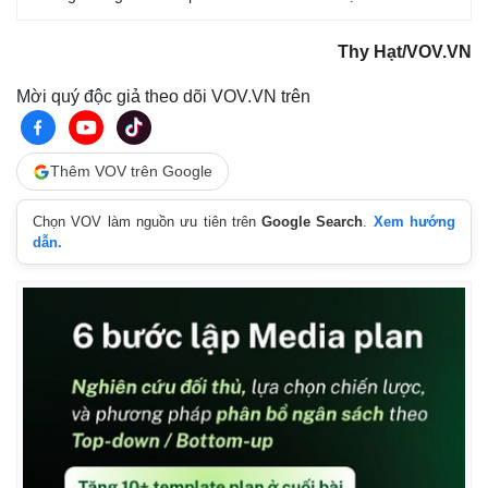
Thy Hạt/VOV.VN
Mời quý độc giả theo dõi VOV.VN trên
Thêm VOV trên Google
Chọn VOV làm nguồn ưu tiên trên
Google Search
.
Xem hướng
dẫn.
Pháp luật
Quân sự - Quốc phòng
Vụ án
Vũ khí
Tin nóng
Việt Nam