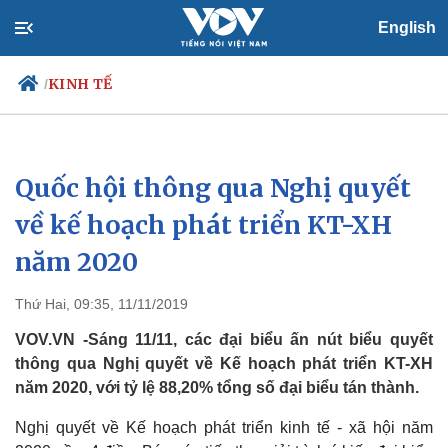
English
KINH TẾ
/
Quốc hội thông qua Nghị quyết
Chính trị
Xã hội
Đảng
Tin 24h
về kế hoạch phát triển KT-XH
Tổ chức nhân sự
Dự báo thời tiết
năm 2020
Quốc hội
Giáo dục
Nhận diện sự thật
Dấu ấn VOV
Việc làm
Thứ Hai, 09:35, 11/11/2019
Biển đảo
VOV.VN -Sáng 11/11, các đại biểu ấn nút biểu quyết
thông qua Nghị quyết về Kế hoạch phát triển KT-XH
năm 2020, với tỷ lệ 88,20% tổng số đại biểu tán thành.
Nghị quyết về Kế hoạch phát triển kinh tế - xã hội năm