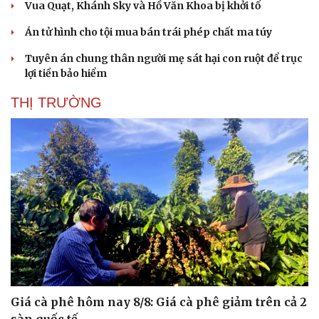
Vua Quạt, Khánh Sky và Hồ Văn Khoa bị khởi tố
Án tử hình cho tội mua bán trái phép chất ma túy
Tuyên án chung thân người mẹ sát hại con ruột để trục
lợi tiền bảo hiểm
THỊ TRƯỜNG
Giá cà phê hôm nay 8/8: Giá cà phê giảm trên cả 2
sàn quốc tế