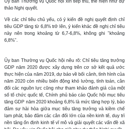
Ủy ban Thường vụ Quốc hội xin tiếp thu, thể hiện như dự
thảo Nghị quyết.
Về các chỉ tiêu chủ yếu, có ý kiến đề nghị quyết định chỉ
tiêu GDP tăng từ 6,8% trở lên, ý kiến khác đề nghị chỉ tiêu
này nên trong khoảng từ 6,7-6,8%, không ghi "khoảng
6,8%".
Ủy ban Thường vụ Quốc hội nêu rõ: Chỉ tiêu tăng trưởng
GDP năm 2020 được xây dựng trên cơ sở kết quả ước
thực hiện của năm 2019, dự báo về bối cảnh, tình hình của
năm 2020 còn nhiều biến động khó lường, tính toán, cân
đối các nguồn lực cũng như tham khảo đánh giá của một
số tổ chức quốc tế, Chính phủ báo cáo Quốc hội mục tiêu
tăng GDP năm 2020 khoảng 6,8% là mức tăng hợp lý, bảo
đảm sự hài hòa giữa mục tiêu tăng trưởng và kiềm chế
lạm phát, bảo đảm các cân đối lớn của nền kinh tế, duy trì
nền tảng ổn định kinh tế vĩ mô và giải quyết các vấn đề xã
Thế giới
Multimedia