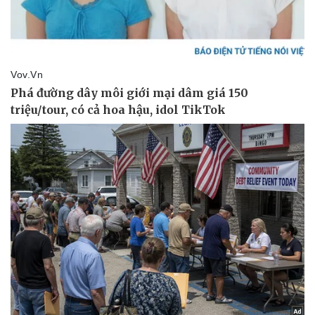
Thể thao
Ô tô - Xe máy
Bóng đá
Ô tô
Lịch thi đấu bóng đá
Xe máy
Thế giới thể thao
Tư vấn
eSports
Hậu trường