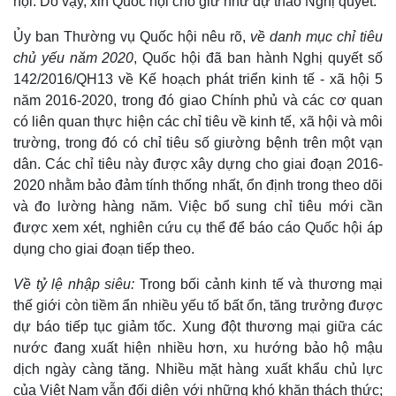
hội. Do vậy, xin Quốc hội cho giữ như dự thảo Nghị quyết.
Quan sát
Video
Cuộc sống đó đây
Ảnh
Ủy ban Thường vụ Quốc hội nêu rõ,
về danh mục chỉ tiêu
Hồ sơ
E-Magazine
chủ yếu năm 2020
, Quốc hội đã ban hành Nghị quyết số
Infographic
142/2016/QH13 về Kế hoạch phát triển kinh tế - xã hội 5
năm 2016-2020, trong đó giao Chính phủ và các cơ quan
có liên quan thực hiện các chỉ tiêu về kinh tế, xã hội và môi
trường, trong đó có chỉ tiêu số giường bệnh trên một vạn
dân. Các chỉ tiêu này được xây dựng cho giai đoạn 2016-
2020 nhằm bảo đảm tính thống nhất, ổn định trong theo dõi
và đo lường hàng năm. Việc bổ sung chỉ tiêu mới cần
được xem xét, nghiên cứu cụ thể để báo cáo Quốc hội áp
dụng cho giai đoạn tiếp theo.
Về tỷ lệ nhập siêu:
Trong bối cảnh kinh tế và thương mại
thế giới còn tiềm ẩn nhiều yếu tố bất ổn, tăng trưởng được
dự báo tiếp tục giảm tốc. Xung đột thương mại giữa các
nước đang xuất hiện nhiều hơn, xu hướng bảo hộ mậu
dịch ngày càng tăng. Nhiều mặt hàng xuất khẩu chủ lực
của Việt Nam vẫn đối diện với những khó khăn thách thức;