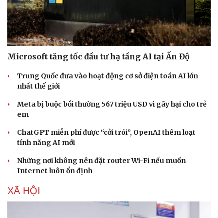
Di sản
Microsoft tăng tốc đầu tư hạ tầng AI tại Ấn Độ
Trung Quốc đưa vào hoạt động cơ sở điện toán AI lớn
nhất thế giới
Meta bị buộc bồi thường 567 triệu USD vì gây hại cho trẻ
em
ChatGPT miễn phí được “cởi trói”, OpenAI thêm loạt
tính năng AI mới
Những nơi không nên đặt router Wi-Fi nếu muốn
Internet luôn ổn định
XÃ HỘI