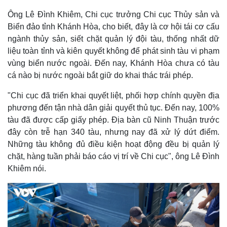
Giá cà phê
Ông Lê Đình Khiêm, Chi cục trưởng Chi cục Thủy sản và
Biển đảo tỉnh Khánh Hòa, cho biết, đây là cơ hội tái cơ cấu
ngành thủy sản, siết chặt quản lý đội tàu, thống nhất dữ
liệu toàn tỉnh và kiên quyết không để phát sinh tàu vi phạm
vùng biển nước ngoài. Đến nay, Khánh Hòa chưa có tàu
cá nào bị nước ngoài bắt giữ do khai thác trái phép.
"Chi cục đã triển khai quyết liệt, phối hợp chính quyền địa
phương đến tận nhà dân giải quyết thủ tục. Đến nay, 100%
tàu đã được cấp giấy phép. Địa bàn cũ Ninh Thuận trước
đây còn trễ hạn 340 tàu, nhưng nay đã xử lý dứt điểm.
Những tàu không đủ điều kiện hoạt động đều bị quản lý
chặt, hàng tuần phải báo cáo vị trí về Chi cục", ông Lê Đình
Khiêm nói.