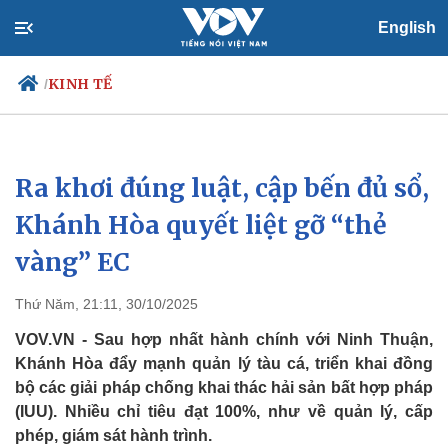
English
KINH TẾ
/
Ra khơi đúng luật, cập bến đủ sổ,
Chính trị
Xã hội
Đảng
Tin 24h
Khánh Hòa quyết liệt gỡ “thẻ
Tổ chức nhân sự
Dự báo thời tiết
vàng” EC
Quốc hội
Giáo dục
Nhận diện sự thật
Dấu ấn VOV
Việc làm
Thứ Năm, 21:11, 30/10/2025
Biển đảo
VOV.VN - Sau hợp nhất hành chính với Ninh Thuận,
Khánh Hòa đẩy mạnh quản lý tàu cá, triển khai đồng
bộ các giải pháp chống khai thác hải sản bất hợp pháp
(IUU). Nhiều chỉ tiêu đạt 100%, như về quản lý, cấp
phép, giám sát hành trình.