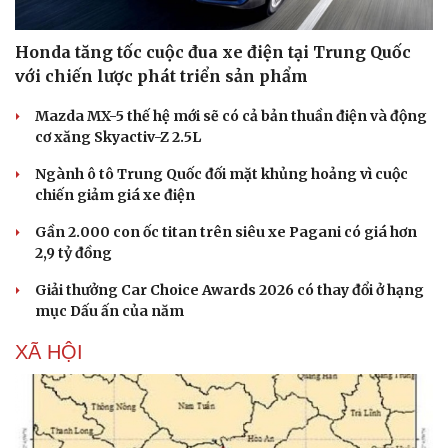
Honda tăng tốc cuộc đua xe điện tại Trung Quốc
với chiến lược phát triển sản phẩm
Mazda MX-5 thế hệ mới sẽ có cả bản thuần điện và động
cơ xăng Skyactiv-Z 2.5L
Ngành ô tô Trung Quốc đối mặt khủng hoảng vì cuộc
chiến giảm giá xe điện
Gần 2.000 con ốc titan trên siêu xe Pagani có giá hơn
2,9 tỷ đồng
Giải thưởng Car Choice Awards 2026 có thay đổi ở hạng
Văn hóa
Giải trí
mục Dấu ấn của năm
Sân khấu - Điện ảnh
Nghệ sĩ
Văn học
Thời trang
XÃ HỘI
Âm nhạc
Sao Việt
Di sản