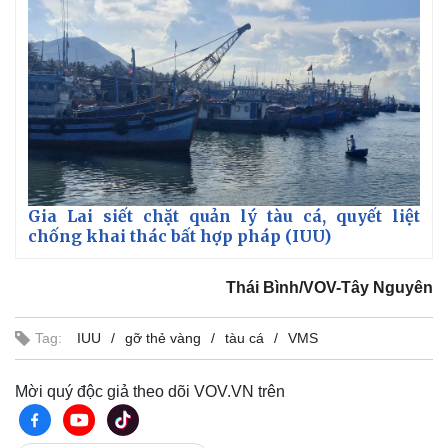
Gia Lai siết chặt quản lý tàu cá, quyết liệt
chống khai thác bất hợp pháp (IUU)
Thái Bình/VOV-Tây Nguyên
Tag:
IUU
gỡ thẻ vàng
tàu cá
VMS
Mời quý độc giả theo dõi VOV.VN trên
Pháp luật
Quân sự - Quốc phòng