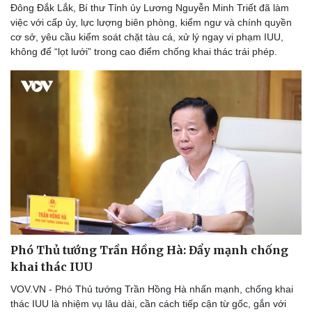
Đông Đắk Lắk, Bí thư Tỉnh ủy Lương Nguyễn Minh Triết đã làm
việc với cấp ủy, lực lượng biên phòng, kiểm ngư và chính quyền
cơ sở, yêu cầu kiểm soát chặt tàu cá, xử lý ngay vi phạm IUU,
không để “lọt lưới” trong cao điểm chống khai thác trái phép.
Phó Thủ tướng Trần Hồng Hà: Đẩy mạnh chống
khai thác IUU
VOV.VN - Phó Thủ tướng Trần Hồng Hà nhấn mạnh, chống khai
thác IUU là nhiệm vụ lâu dài, cần cách tiếp cận từ gốc, gắn với