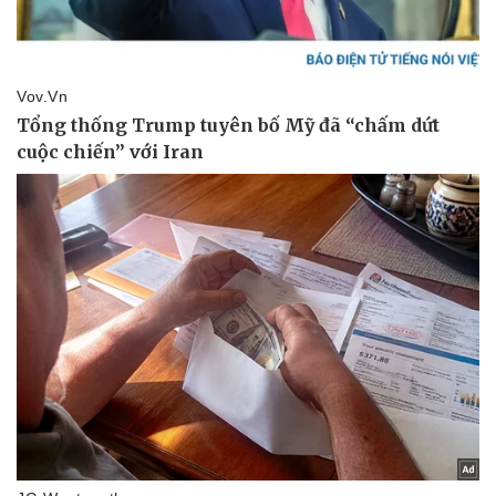
Doanh nghiệp
Công nghệ
Thông tin doanh nghiệp
Sành điệu
Doanh nghiệp 24h
Tin Công nghệ
Doanh nhân
Trải nghiệm
Vì cộng đồng
Chuyển đổi số