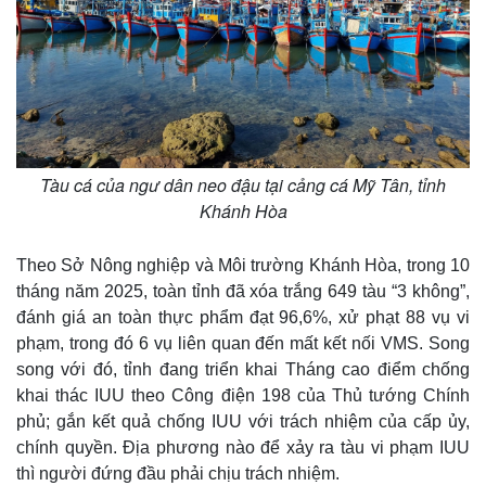
Tàu cá của ngư dân neo đậu tại cảng cá Mỹ Tân, tỉnh
Khánh Hòa
Theo Sở Nông nghiệp và Môi trường Khánh Hòa, trong 10
tháng năm 2025, toàn tỉnh đã xóa trắng 649 tàu “3 không”,
đánh giá an toàn thực phẩm đạt 96,6%, xử phạt 88 vụ vi
phạm, trong đó 6 vụ liên quan đến mất kết nối VMS. Song
song với đó, tỉnh đang triển khai Tháng cao điểm chống
Kinh tế
Thị trường
khai thác IUU theo Công điện 198 của Thủ tướng Chính
Bất động sản
Giá vàng
phủ; gắn kết quả chống IUU với trách nhiệm của cấp ủy,
Khởi nghiệp
Tiêu dùng
chính quyền. Địa phương nào để xảy ra tàu vi phạm IUU
Tỷ giá
thì người đứng đầu phải chịu trách nhiệm.
Chứng khoán