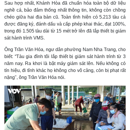
Sau hợp nhất, Khánh Hòa đã chuẩn hóa toàn bộ dữ liệu
nghề cá, bảo đảm thống nhất thông tin, không còn chồng
chéo giữa hai địa bàn cũ. Toàn tỉnh hiện có 5.213 tàu cá
được đăng ký, đánh dấu và cấp phép khai thác, đạt 100%,
trong đó 1.505 tàu dài từ 15 mét trở lên đã lắp thiết bị giám
sát hành trình VMS.
Ông Trần Văn Hóa, ngư dân phường Nam Nha Trang, cho
biết: “Tàu gia đình tôi lắp thiết bị giám sát hành trình từ 3
năm nay. Ra khơi là bật máy giám sát lên. Nếu không có
tín hiệu, đi tỉnh khác họ không cho vô cảng, còn bị phạt rất
nặng", ông Trần Văn Hóa nói.
Thế giới
Multimedia
Quan sát
Video
Cuộc sống đó đây
Ảnh
Hồ sơ
E-Magazine
Infographic