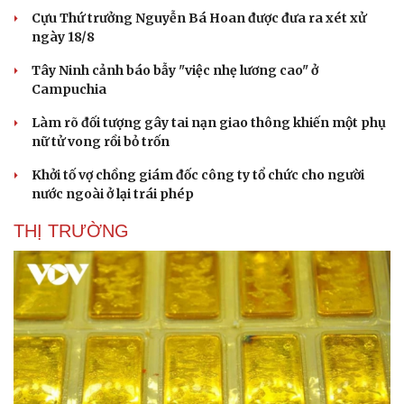
Hạt giống tâm hồn
Cựu Thứ trưởng Nguyễn Bá Hoan được đưa ra xét xử
ngày 18/8
Tây Ninh cảnh báo bẫy "việc nhẹ lương cao" ở
Campuchia
Làm rõ đối tượng gây tai nạn giao thông khiến một phụ
nữ tử vong rồi bỏ trốn
Khởi tố vợ chồng giám đốc công ty tổ chức cho người
nước ngoài ở lại trái phép
THỊ TRƯỜNG