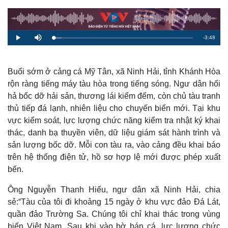
R
-
3:48
L
P
M
o
l
u
a
a
t
e
d
y
e
e
d
m
:
Buổi sớm ở cảng cá Mỹ Tân, xã Ninh Hải, tỉnh Khánh Hòa
5
.
rộn ràng tiếng máy tàu hòa trong tiếng sóng. Ngư dân hối
a
8
8
hả bốc dỡ hải sản, thương lái kiểm đếm, còn chủ tàu tranh
%
i
thủ tiếp đá lạnh, nhiên liệu cho chuyến biển mới. Tại khu
n
vực kiểm soát, lực lượng chức năng kiểm tra nhật ký khai
i
thác, danh bạ thuyền viên, dữ liệu giám sát hành trình và
sản lượng bốc dỡ. Mỗi con tàu ra, vào cảng đều khai báo
n
trên hệ thống điện tử, hồ sơ hợp lệ mới được phép xuất
g
bến.
T
Ông Nguyễn Thanh Hiếu, ngư dân xã Ninh Hải, chia
i
sẻ:“Tàu của tôi đi khoảng 15 ngày ở khu vực đảo Đá Lát,
m
quần đảo Trường Sa. Chúng tôi chỉ khai thác trong vùng
e
biển Việt Nam. Sau khi vào bờ bán cá, lực lượng chức