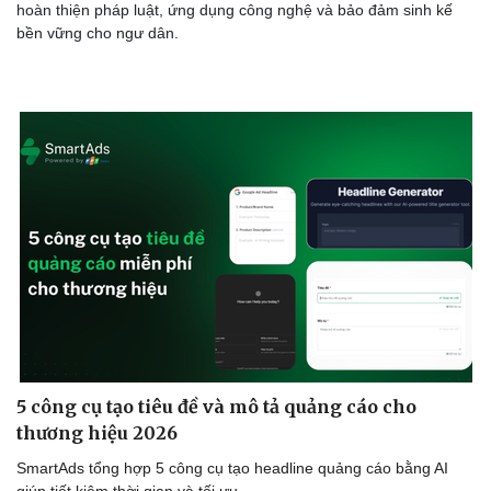
hoàn thiện pháp luật, ứng dụng công nghệ và bảo đảm sinh kế
bền vững cho ngư dân.
Sức khỏe
Đời sống
Dinh dưỡng - món ngon
Nhà đẹp
Cây thuốc
Blog
Sản phụ khoa
Tình yêu - Gia đình
Nhi khoa
Nam khoa
Làm đẹp - giảm cân
Phòng mạch online
Ăn sạch sống khỏe
5 công cụ tạo tiêu đề và mô tả quảng cáo cho
thương hiệu 2026
SmartAds tổng hợp 5 công cụ tạo headline quảng cáo bằng AI
giúp tiết kiệm thời gian và tối ưu.