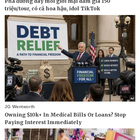
Thể thao
Ô tô - Xe máy
Bóng đá
Ô tô
Lịch thi đấu bóng đá
Xe máy
Thế giới thể thao
Tư vấn
eSports
Hậu trường