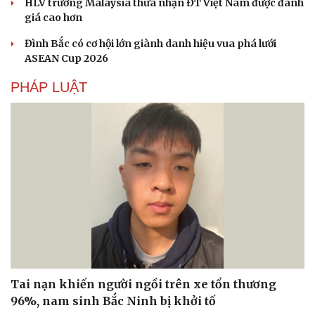
HLV trưởng Malaysia thừa nhận ĐT Việt Nam được đánh
giá cao hơn
Đình Bắc có cơ hội lớn giành danh hiệu vua phá lưới
ASEAN Cup 2026
PHÁP LUẬT
Du lịch
Podcast
Tư vấn
Câu chuyện thời sự
Săn Tour
Đọc truyện đêm khuya
Tai nạn khiến người ngồi trên xe tổn thương
check-in
Cửa sổ tình yêu
96%, nam sinh Bắc Ninh bị khởi tố
Kể chuyện cho bé