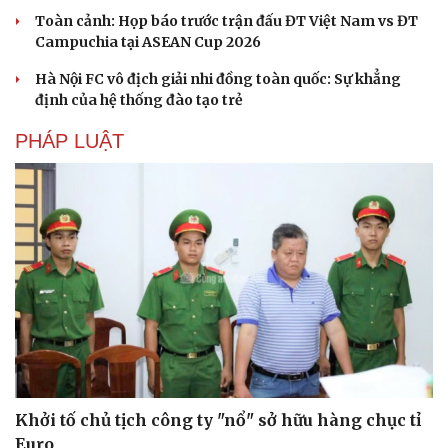
Toàn cảnh: Họp báo trước trận đấu ĐT Việt Nam vs ĐT
Sân khấu - Điện ảnh
Nghệ sĩ
Campuchia tại ASEAN Cup 2026
Văn học
Thời trang
Âm nhạc
Sao Việt
Hà Nội FC vô địch giải nhi đồng toàn quốc: Sự khẳng
Di sản
định của hệ thống đào tạo trẻ
PHÁP LUẬT
Khởi tố chủ tịch công ty "nổ" sở hữu hàng chục tỉ
Euro