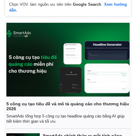
Chọn VOV làm nguồn ưu tiên trên
Google Search
.
Xem hướng
dẫn.
Kinh tế
Thị trường
Bất động sản
Giá vàng
Khởi nghiệp
Tiêu dùng
Tỷ giá
5 công cụ tạo tiêu đề và mô tả quảng cáo cho thương hiệu
Chứng khoán
2026
Giá cà phê
SmartAds tổng hợp 5 công cụ tạo headline quảng cáo bằng AI giúp
tiết kiệm thời gian và tối ưu.
SmartAds chính thức ra mắt tính năng