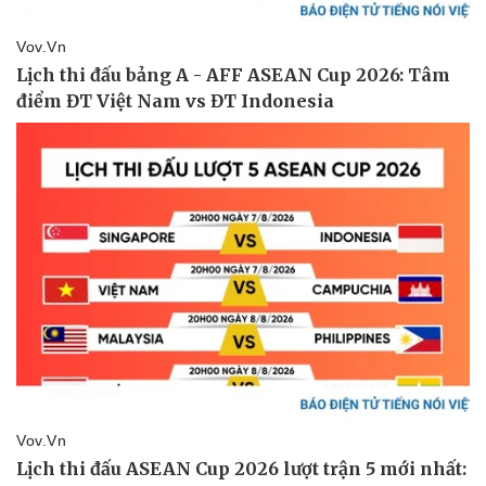
Thể thao
Ô tô - Xe máy
Bóng đá
Ô tô
Lịch thi đấu bóng đá
Xe máy
Thế giới thể thao
Tư vấn
eSports
Hậu trường