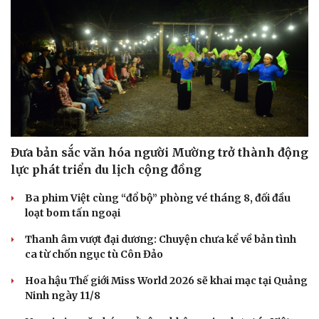
Du lịch
Podcast
Tư vấn
Câu chuyện thời sự
Săn Tour
Đọc truyện đêm khuya
check-in
Cửa sổ tình yêu
Kể chuyện cho bé
Hạt giống tâm hồn
Đưa bản sắc văn hóa người Mường trở thành động
lực phát triển du lịch cộng đồng
Ba phim Việt cùng “đổ bộ” phòng vé tháng 8, đối đầu
loạt bom tấn ngoại
Thanh âm vượt đại dương: Chuyện chưa kể về bản tình
ca từ chốn ngục tù Côn Đảo
Hoa hậu Thế giới Miss World 2026 sẽ khai mạc tại Quảng
Ninh ngày 11/8