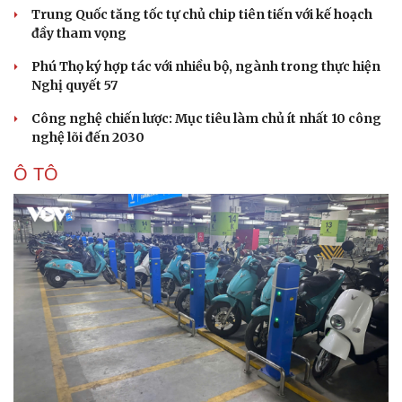
Trung Quốc tăng tốc tự chủ chip tiên tiến với kế hoạch
đầy tham vọng
Phú Thọ ký hợp tác với nhiều bộ, ngành trong thực hiện
Nghị quyết 57
Công nghệ chiến lược: Mục tiêu làm chủ ít nhất 10 công
nghệ lõi đến 2030
Ô TÔ
Sức khỏe
Đời sống
Dinh dưỡng - món ngon
Nhà đẹp
Cây thuốc
Blog
Sản phụ khoa
Tình yêu - Gia đình
Nhi khoa