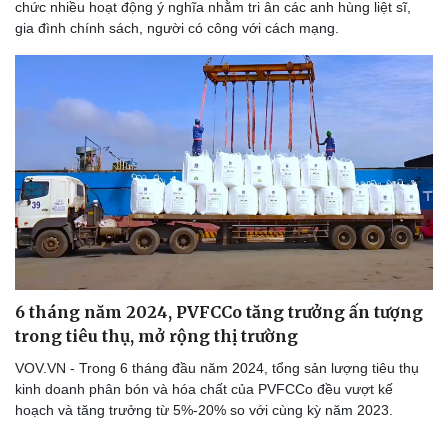
chức nhiều hoạt động ý nghĩa nhằm tri ân các anh hùng liệt sĩ,
gia đình chính sách, người có công với cách mạng.
6 tháng năm 2024, PVFCCo tăng trưởng ấn tượng
Doanh nghiệp
Công nghệ
trong tiêu thụ, mở rộng thị trường
Thông tin doanh nghiệp
Sành điệu
VOV.VN - Trong 6 tháng đầu năm 2024, tổng sản lượng tiêu thụ
Doanh nghiệp 24h
Tin Công nghệ
kinh doanh phân bón và hóa chất của PVFCCo đều vượt kế
Doanh nhân
Trải nghiệm
hoạch và tăng trưởng từ 5%-20% so với cùng kỳ năm 2023.
Vì cộng đồng
Chuyển đổi số