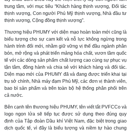
trung tâm, với mục tiêu “Khách hàng thịnh vượng, Đối tác
thịnh vượng, Con người Phú Mỹ thịnh vượng, Nhà đầu tư
thịnh vượng, Cộng đồng thịnh vượng”.
Thương hiệu PHUMY với diện mạo hoàn toàn mới cũng là
biểu tượng cho sự cam kết và nỗ lực không ngừng trong
hành trình đổi mới, nhằm giữ vững vị thế đầu ngành phân
bón, mở rộng và phát triển mảng hóa chất, vươn tầm quốc
tế với các dòng sản phẩm chất lượng cao cùng sự phục vụ
tận tâm, đồng hành và chia sẻ với khách hàng và đối tác.
Thế giới
Multimedia
Diện mạo mới của PHUMY đã và đang được triển khai tại
Quan sát
Video
trụ sở chính, Nhà máy đạm Phú Mỹ, các đơn vị thành viên,
Cuộc sống đó đây
Ảnh
bao bì sản phẩm và trên toàn bộ hệ thống phân phối trên
Hồ sơ
E-Magazine
cả nước.
Infographic
Bên cạnh tên thương hiệu PHUMY, tên viết tắt PVFCCo và
logo ngọn lửa sẽ tiếp tục được sử dụng theo đúng quy
định của Tập đoàn Dầu khí Việt Nam, đặc biệt trong giao
dịch quốc tế, vì đây là biểu tượng và niềm tự hào chung