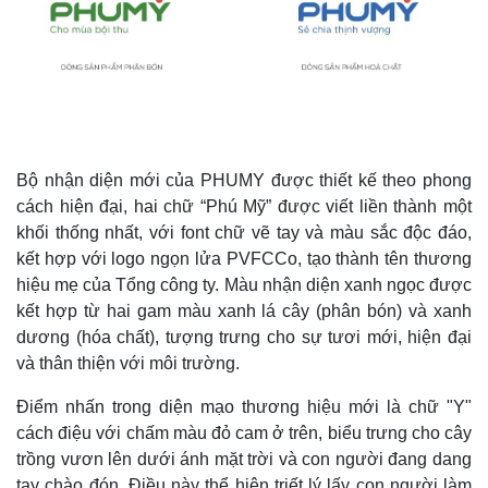
Bộ nhận diện mới của PHUMY được thiết kế theo phong
cách hiện đại, hai chữ “Phú Mỹ” được viết liền thành một
khối thống nhất, với font chữ vẽ tay và màu sắc độc đáo,
kết hợp với logo ngọn lửa PVFCCo, tạo thành tên thương
hiệu mẹ của Tổng công ty. Màu nhận diện xanh ngọc được
kết hợp từ hai gam màu xanh lá cây (phân bón) và xanh
dương (hóa chất), tượng trưng cho sự tươi mới, hiện đại
và thân thiện với môi trường.
Điểm nhấn trong diện mạo thương hiệu mới là chữ "Y"
cách điệu với chấm màu đỏ cam ở trên, biểu trưng cho cây
trồng vươn lên dưới ánh mặt trời và con người đang dang
tay chào đón. Điều này thể hiện triết lý lấy con người làm