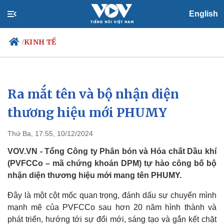
English
KINH TẾ
/
Ra mắt tên và bộ nhận diện
Chính trị
Xã hội
Đảng
Tin 24h
thương hiệu mới PHUMY
Tổ chức nhân sự
Dự báo thời tiết
Quốc hội
Giáo dục
Thứ Ba, 17:55, 10/12/2024
Nhận diện sự thật
Dấu ấn VOV
Việc làm
VOV.VN - Tổng Công ty Phân bón và Hóa chất Dầu khí
Biển đảo
(PVFCCo – mã chứng khoán DPM) tự hào công bố bộ
nhận diện thương hiệu mới mang tên PHUMY.
Đây là một cột mốc quan trọng, đánh dấu sự chuyển mình
mạnh mẽ của PVFCCo sau hơn 20 năm hình thành và
phát triển, hướng tới sự đổi mới, sáng tạo và gắn kết chặt