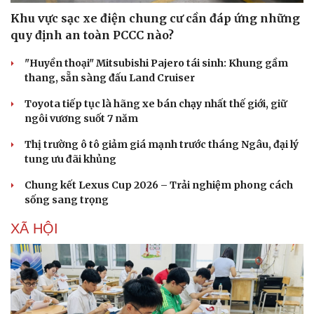
Nam khoa
Khu vực sạc xe điện chung cư cần đáp ứng những
Làm đẹp - giảm cân
Phòng mạch online
quy định an toàn PCCC nào?
Ăn sạch sống khỏe
"Huyền thoại" Mitsubishi Pajero tái sinh: Khung gầm
thang, sẵn sàng đấu Land Cruiser
Toyota tiếp tục là hãng xe bán chạy nhất thế giới, giữ
ngôi vương suốt 7 năm
Thị trường ô tô giảm giá mạnh trước tháng Ngâu, đại lý
tung ưu đãi khủng
Chung kết Lexus Cup 2026 – Trải nghiệm phong cách
sống sang trọng
XÃ HỘI