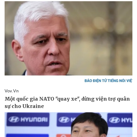
Pháp luật
Quân sự - Quốc phòng
Vụ án
Vũ khí
Tin nóng
Việt Nam
Tư vấn luật
Phân tích