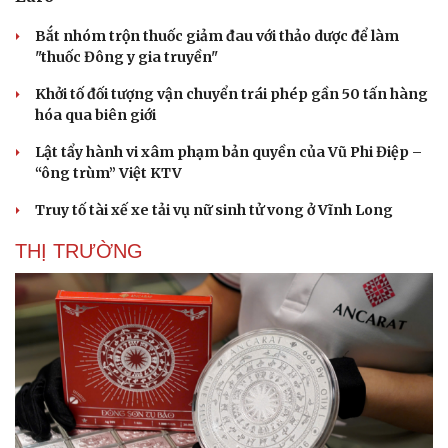
Bắt nhóm trộn thuốc giảm đau với thảo dược để làm
"thuốc Đông y gia truyền"
Khởi tố đối tượng vận chuyển trái phép gần 50 tấn hàng
hóa qua biên giới
Lật tẩy hành vi xâm phạm bản quyền của Vũ Phi Điệp –
“ông trùm” Việt KTV
Truy tố tài xế xe tải vụ nữ sinh tử vong ở Vĩnh Long
THỊ TRƯỜNG