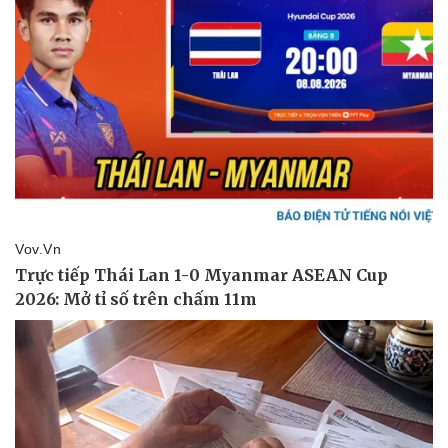
Thể thao
Ô tô - Xe máy
Bóng đá
Ô tô
Lịch thi đấu bóng đá
Xe máy
Thế giới thể thao
Tư vấn