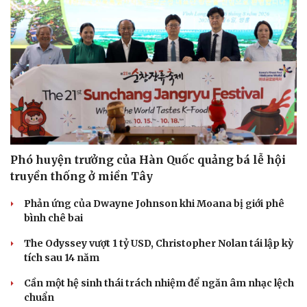
Du lịch
Podcast
Tư vấn
Câu chuyện thời sự
Săn Tour
Đọc truyện đêm khuya
check-in
Cửa sổ tình yêu
Phó huyện trưởng của Hàn Quốc quảng bá lễ hội
Kể chuyện cho bé
truyền thống ở miền Tây
Hạt giống tâm hồn
Phản ứng của Dwayne Johnson khi Moana bị giới phê
bình chê bai
The Odyssey vượt 1 tỷ USD, Christopher Nolan tái lập kỳ
tích sau 14 năm
Cần một hệ sinh thái trách nhiệm để ngăn âm nhạc lệch
chuẩn