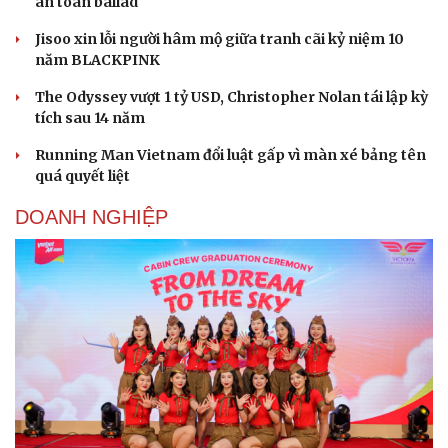
an toàn ballad
Jisoo xin lỗi người hâm mộ giữa tranh cãi kỷ niệm 10
năm BLACKPINK
The Odyssey vượt 1 tỷ USD, Christopher Nolan tái lập kỳ
tích sau 14 năm
Running Man Vietnam đổi luật gấp vì màn xé bảng tên
quá quyết liệt
DOANH NGHIỆP