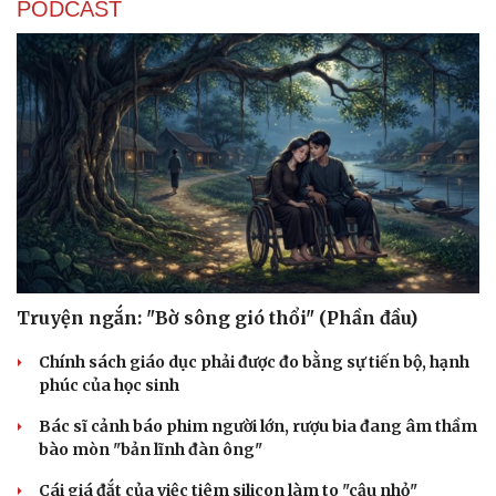
PODCAST
Truyện ngắn: "Bờ sông gió thổi" (Phần đầu)
Chính sách giáo dục phải được đo bằng sự tiến bộ, hạnh
phúc của học sinh
Bác sĩ cảnh báo phim người lớn, rượu bia đang âm thầm
bào mòn "bản lĩnh đàn ông"
Cái giá đắt của việc tiêm silicon làm to "cậu nhỏ"