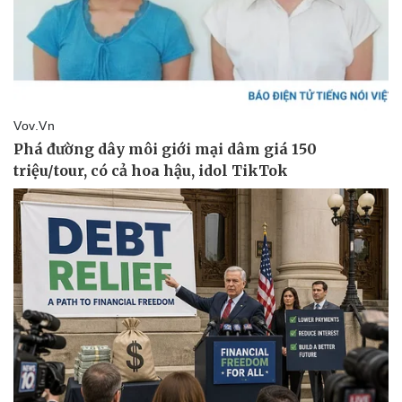
Pháp luật
Quân sự - Quốc phòng
Vụ án
Vũ khí
Tin nóng
Việt Nam
Tư vấn luật
Phân tích