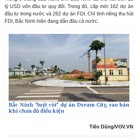
tỷ USD vốn đầu tư quy đổi. Trong đó, cấp mới 162 dự án
đầu tư trong nước và 262 dự án FDI. Chỉ tính riêng thu hút
FDI, Bắc Ninh hiện đang dẫn đầu cả nước.
Bắc Ninh "tuýt còi" dự án Dream City, rao bán
khi chưa đủ điều kiện
Tiến Dũng/VOV.VN