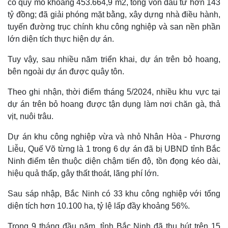
có quy mô khoảng 453.664,9 m2, tổng vốn đầu tư hơn 143
tỷ đồng; đã giải phóng mặt bằng, xây dựng nhà điều hành,
tuyến đường trục chính khu công nghiệp và san nền phần
lớn diện tích thực hiện dự án.
Tuy vậy, sau nhiều năm triển khai, dự án trên bỏ hoang,
bên ngoài dự án được quây tôn.
Theo ghi nhận, thời điểm tháng 5/2024, nhiều khu vực tại
dự án trên bỏ hoang được tận dụng làm nơi chăn gà, thả
vịt, nuôi trâu.
Dự án khu công nghiệp vừa và nhỏ Nhân Hòa - Phương
Liễu, Quế Võ từng là 1 trong 6 dự án đã bị UBND tỉnh Bắc
Ninh điểm tên thuộc diện chậm tiến độ, tồn đọng kéo dài,
hiệu quả thấp, gây thất thoát, lãng phí lớn.
Sau sáp nhập, Bắc Ninh có 33 khu công nghiệp với tổng
diện tích hơn 10.100 ha, tỷ lệ lấp đầy khoảng 56%.
Trong 9 tháng đầu năm, tỉnh Bắc Ninh đã thu hút trên 15