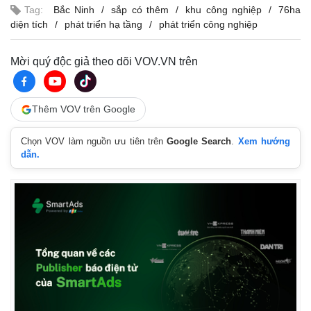
Tag:
Bắc Ninh
sắp có thêm
khu công nghiệp
76ha
diện tích
phát triển hạ tầng
phát triển công nghiệp
Mời quý độc giả theo dõi VOV.VN trên
Thêm VOV trên Google
Chọn VOV làm nguồn ưu tiên trên
Google Search
.
Xem hướng
dẫn.
Kinh tế
Thị trường
Bất động sản
Giá vàng
Khởi nghiệp
Tiêu dùng
Tỷ giá
Chứng khoán
Giá cà phê