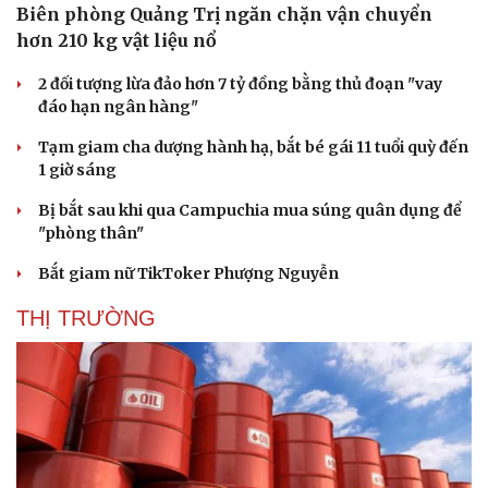
Biên phòng Quảng Trị ngăn chặn vận chuyển
hơn 210 kg vật liệu nổ
2 đối tượng lừa đảo hơn 7 tỷ đồng bằng thủ đoạn "vay
đáo hạn ngân hàng"
Tạm giam cha dượng hành hạ, bắt bé gái 11 tuổi quỳ đến
1 giờ sáng
Bị bắt sau khi qua Campuchia mua súng quân dụng để
"phòng thân"
Bắt giam nữ TikToker Phượng Nguyễn
THỊ TRƯỜNG