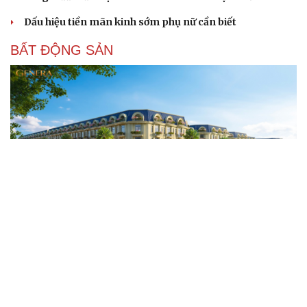
Dấu hiệu tiền mãn kinh sớm phụ nữ cần biết
BẤT ĐỘNG SẢN
Genera by The Solia: Tâm điểm đón xu hướng
dịch chuyển cư dân từ trung tâm
Mục tiêu 114 dự án: Hà Nội sẽ tháo gỡ điểm nghẽn nhà ở
xã hội ra sao?