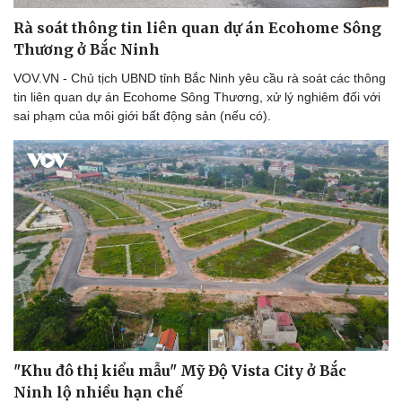
Rà soát thông tin liên quan dự án Ecohome Sông
Thương ở Bắc Ninh
VOV.VN - Chủ tịch UBND tỉnh Bắc Ninh yêu cầu rà soát các thông
tin liên quan dự án Ecohome Sông Thương, xử lý nghiêm đối với
sai phạm của môi giới bất động sản (nếu có).
"Khu đô thị kiểu mẫu" Mỹ Độ Vista City ở Bắc
Doanh nghiệp
Công nghệ
Ninh lộ nhiều hạn chế
Thông tin doanh nghiệp
Sành điệu