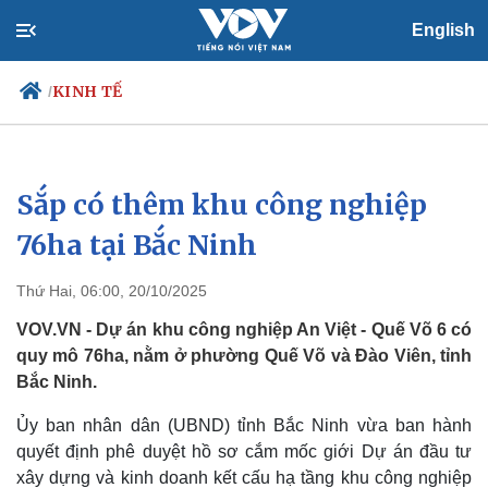
English
KINH TẾ
/
Sắp có thêm khu công nghiệp
Chính trị
Xã hội
Đảng
Tin 24h
76ha tại Bắc Ninh
Tổ chức nhân sự
Dự báo thời tiết
Quốc hội
Giáo dục
Thứ Hai, 06:00, 20/10/2025
Nhận diện sự thật
Dấu ấn VOV
Việc làm
VOV.VN - Dự án khu công nghiệp An Việt - Quế Võ 6 có
Biển đảo
quy mô 76ha, nằm ở phường Quế Võ và Đào Viên, tỉnh
Bắc Ninh.
Ủy ban nhân dân (UBND) tỉnh Bắc Ninh vừa ban hành
quyết định phê duyệt hồ sơ cắm mốc giới Dự án đầu tư
xây dựng và kinh doanh kết cấu hạ tầng khu công nghiệp