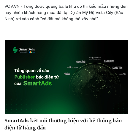
Doanh nghiệp 24h
Tin Công nghệ
VOV.VN - Từng được quảng bá là khu đô thị kiểu mẫu nhưng đến
Doanh nhân
Trải nghiệm
nay nhiều khách hàng mua đất tại Dự án Mỹ Độ Vista City (Bắc
Vì cộng đồng
Chuyển đổi số
Ninh) rơi vào cảnh "có đất mà không thể xây nhà".
SmartAds kết nối thương hiệu với hệ thống báo
điện tử hàng đầu