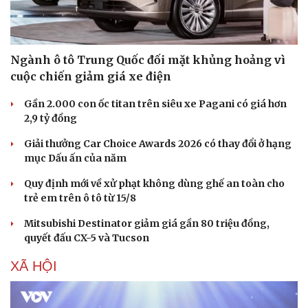
Sức khỏe
Đời sống
Dinh dưỡng - món ngon
Nhà đẹp
Cây thuốc
Blog
Sản phụ khoa
Tình yêu - Gia đình
Ngành ô tô Trung Quốc đối mặt khủng hoảng vì
Nhi khoa
cuộc chiến giảm giá xe điện
Nam khoa
Làm đẹp - giảm cân
Gần 2.000 con ốc titan trên siêu xe Pagani có giá hơn
Phòng mạch online
2,9 tỷ đồng
Ăn sạch sống khỏe
Giải thưởng Car Choice Awards 2026 có thay đổi ở hạng
mục Dấu ấn của năm
Quy định mới về xử phạt không dùng ghế an toàn cho
trẻ em trên ô tô từ 15/8
Mitsubishi Destinator giảm giá gần 80 triệu đồng,
quyết đấu CX-5 và Tucson
XÃ HỘI