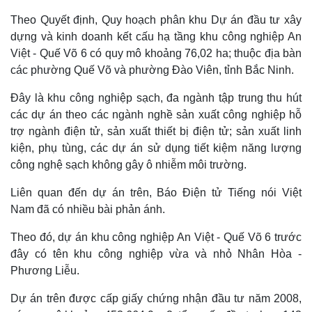
Theo Quyết định, Quy hoạch phân khu Dự án đầu tư xây
dựng và kinh doanh kết cấu hạ tầng khu công nghiệp An
Việt - Quế Võ 6 có quy mô khoảng 76,02 ha; thuộc địa bàn
các phường Quế Võ và phường Đào Viên, tỉnh Bắc Ninh.
Đây là khu công nghiệp sạch, đa ngành tập trung thu hút
các dự án theo các ngành nghề sản xuất công nghiệp hỗ
trợ ngành điện tử, sản xuất thiết bị điện tử; sản xuất linh
kiện, phụ tùng, các dự án sử dụng tiết kiệm năng lượng
công nghệ sạch không gây ô nhiễm môi trường.
Thế giới
Multimedia
Liên quan đến dự án trên, Báo Điện tử Tiếng nói Việt
Quan sát
Video
Nam đã có nhiều bài phản ánh.
Cuộc sống đó đây
Ảnh
Hồ sơ
E-Magazine
Theo đó, dự án khu công nghiệp An Việt - Quế Võ 6 trước
Infographic
đây có tên khu công nghiệp vừa và nhỏ Nhân Hòa -
Phương Liễu.
Dự án trên được cấp giấy chứng nhận đầu tư năm 2008,