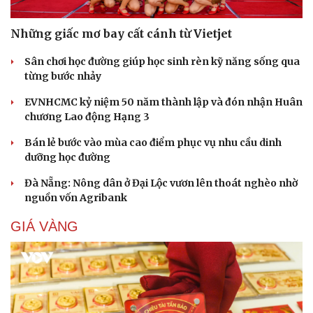
Những giấc mơ bay cất cánh từ Vietjet
Sân chơi học đường giúp học sinh rèn kỹ năng sống qua
từng bước nhảy
EVNHCMC kỷ niệm 50 năm thành lập và đón nhận Huân
chương Lao động Hạng 3
Bán lẻ bước vào mùa cao điểm phục vụ nhu cầu dinh
Cải chính
dưỡng học đường
Đà Nẵng: Nông dân ở Đại Lộc vươn lên thoát nghèo nhờ
nguồn vốn Agribank
GIÁ VÀNG