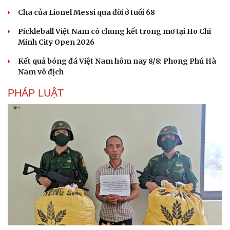
Cha của Lionel Messi qua đời ở tuổi 68
Pickleball Việt Nam có chung kết trong mơ tại Ho Chi
Minh City Open 2026
Kết quả bóng đá Việt Nam hôm nay 8/8: Phong Phú Hà
Văn hóa
Giải trí
Nam vô địch
Sân khấu - Điện ảnh
Nghệ sĩ
Văn học
Thời trang
PHÁP LUẬT
Âm nhạc
Sao Việt
Di sản