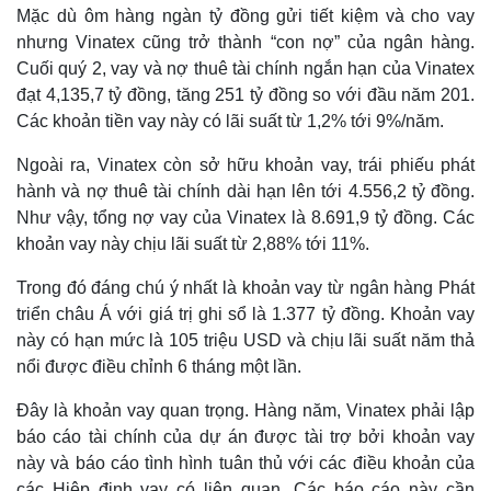
Mặc dù ôm hàng ngàn tỷ đồng gửi tiết kiệm và cho vay
nhưng Vinatex cũng trở thành “con nợ” của ngân hàng.
Cuối quý 2, vay và nợ thuê tài chính ngắn hạn của Vinatex
đạt 4,135,7 tỷ đồng, tăng 251 tỷ đồng so với đầu năm 201.
Các khoản tiền vay này có lãi suất từ 1,2% tới 9%/năm.
Ngoài ra, Vinatex còn sở hữu khoản vay, trái phiếu phát
hành và nợ thuê tài chính dài hạn lên tới 4.556,2 tỷ đồng.
Như vậy, tổng nợ vay của Vinatex là 8.691,9 tỷ đồng. Các
khoản vay này chịu lãi suất từ 2,88% tới 11%.
Trong đó đáng chú ý nhất là khoản vay từ ngân hàng Phát
triển châu Á với giá trị ghi sổ là 1.377 tỷ đồng. Khoản vay
này có hạn mức là 105 triệu USD và chịu lãi suất năm thả
nổi được điều chỉnh 6 tháng một lần.
Đây là khoản vay quan trọng. Hàng năm, Vinatex phải lập
báo cáo tài chính của dự án được tài trợ bởi khoản vay
này và báo cáo tình hình tuân thủ với các điều khoản của
các Hiệp định vay có liên quan. Các báo cáo này cần