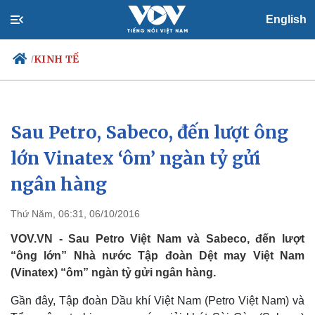
English
KINH TẾ
/
Sau Petro, Sabeco, đến lượt ông
Chính trị
Xã hội
Đảng
Tin 24h
lớn Vinatex ‘ôm’ ngàn tỷ gửi
Tổ chức nhân sự
Dự báo thời tiết
ngân hàng
Quốc hội
Giáo dục
Nhận diện sự thật
Dấu ấn VOV
Việc làm
Thứ Năm, 06:31, 06/10/2016
Biển đảo
VOV.VN - Sau Petro Việt Nam và Sabeco, đến lượt
“ông lớn” Nhà nước Tập đoàn Dệt may Việt Nam
(Vinatex) “ôm” ngàn tỷ gửi ngân hàng.
Gần đây, Tập đoàn Dầu khí Việt Nam (Petro Việt Nam) và