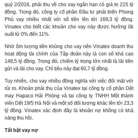
quý 2/2016, phải thu về cho vay ngắn hạn có giá trị 215 tỷ
đồng. Trong đó, công ty cổ phần Đầu tư phát triển Phong
Phú vay nhiều nhất với số tiền lên tới 169,3 tỷ đồng.
Vinatex cho biết các khoản cho vay này được hưởng lãi
suất từ 0% đến 11%.
Nhờ ôm lượng tiền khủng cho vay nên Vinatex doanh thu
hoạt động tài chính của Tập đoàn này là con số khá cao
148,5 tỷ đồng. Trong đó, chiếm tỷ trọng lớn nhất là lãi tiền
gửi và lãi cho vay. Chỉ tiêu này đạt 60,7 tỷ đồng.
Thế giới
Multimedia
Quan sát
Video
Tuy nhiên, cho vay nhiều đồng nghĩa với việc đối mặt với
Cuộc sống đó đây
Ảnh
rủi ro. Khoản phải thu của Vinatex tại công ty cổ phần Dệt
Hồ sơ
E-Magazine
may Hapaco Hải Phòng và tại công ty TNHH Một thành
Infographic
viên Dệt 19/5 Hà Nội và một số đối tượng khác lên tới 23,3
tỷ đồng. Vinatex xác định đây là khoản nợ không có khả
năng thu hồi.
Tất bật vay nợ