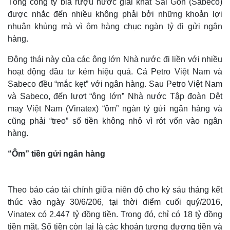
Tổng công ty bia rượu nước giải khát Sài Gòn (Sabeco)
được nhắc đến nhiều không phải bởi những khoản lợi
nhuận khủng mà vì ôm hàng chục ngàn tỷ đi gửi ngân
hàng.
Động thái này của các ông lớn Nhà nước đi liền với nhiều
hoạt động đầu tư kém hiệu quả. Cả Petro Việt Nam và
Sabeco đều “mắc kẹt” với ngân hàng. Sau Petro Việt Nam
và Sabeco, đến lượt “ông lớn” Nhà nước Tập đoàn Dệt
may Việt Nam (Vinatex) “ôm” ngàn tỷ gửi ngân hàng và
cũng phải “treo” số tiền không nhỏ vì rót vốn vào ngân
hàng.
“Ôm” tiền gửi ngân hàng
Theo báo cáo tài chính giữa niên độ cho kỳ sáu tháng kết
thúc vào ngày 30/6/206, tại thời điểm cuối quý/2016,
Vinatex có 2.447 tỷ đồng tiền. Trong đó, chỉ có 18 tỷ đồng
tiền mặt. Số tiền còn lại là các khoản tương đương tiền và