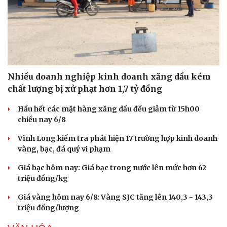
Nhiều doanh nghiệp kinh doanh xăng dầu kém
chất lượng bị xử phạt hơn 1,7 tỷ đồng
Hầu hết các mặt hàng xăng dầu đều giảm từ 15h00
chiều nay 6/8
Vĩnh Long kiểm tra phát hiện 17 trường hợp kinh doanh
vàng, bạc, đá quý vi phạm
Giá bạc hôm nay: Giá bạc trong nước lên mức hơn 62
triệu đồng/kg
Du lịch
Podcast
Tư vấn
Câu chuyện thời sự
Giá vàng hôm nay 6/8: Vàng SJC tăng lên 140,3 - 143,3
Săn Tour
Đọc truyện đêm khuya
triệu đồng/lượng
check-in
Cửa sổ tình yêu
Kể chuyện cho bé