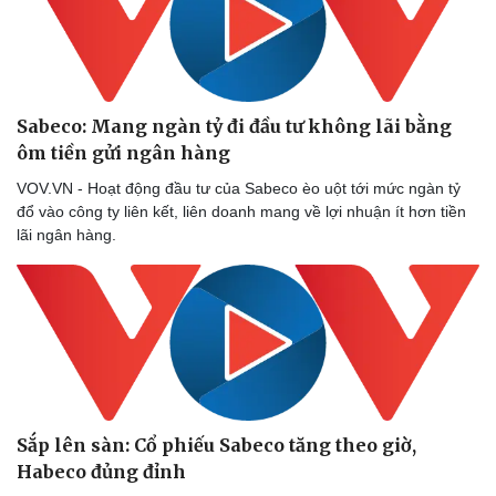
Sabeco: Mang ngàn tỷ đi đầu tư không lãi bằng
ôm tiền gửi ngân hàng
VOV.VN - Hoạt động đầu tư của Sabeco èo uột tới mức ngàn tỷ
đổ vào công ty liên kết, liên doanh mang về lợi nhuận ít hơn tiền
lãi ngân hàng.
Doanh nghiệp
Công nghệ
Thông tin doanh nghiệp
Sành điệu
Doanh nghiệp 24h
Tin Công nghệ
Doanh nhân
Trải nghiệm
Vì cộng đồng
Chuyển đổi số
Sắp lên sàn: Cổ phiếu Sabeco tăng theo giờ,
Habeco đủng đỉnh