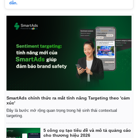
dẫn.
Kinh tế
Thị trường
Bất động sản
Giá vàng
Khởi nghiệp
Tiêu dùng
Tỷ giá
SmartAds chính thức ra mắt tính năng Targeting theo 'cảm
Chứng khoán
xúc'
Giá cà phê
Đây là bước mở rộng quan trọng trong hệ sinh thái contextual
targeting.
5 công cụ tạo tiêu đề và mô tả quảng cáo
cho thương hiệu 2026