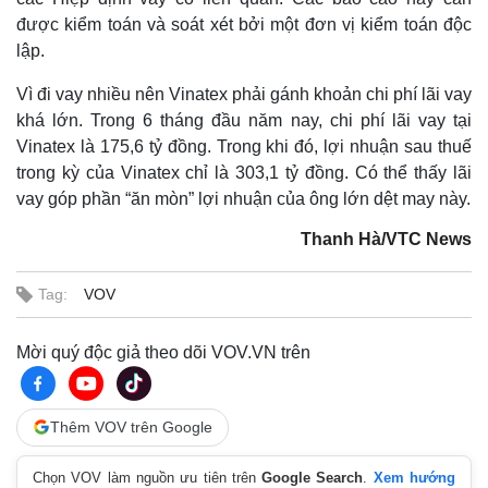
được kiểm toán và soát xét bởi một đơn vị kiểm toán độc
lập.
Vì đi vay nhiều nên Vinatex phải gánh khoản chi phí lãi vay
khá lớn. Trong 6 tháng đầu năm nay, chi phí lãi vay tại
Vinatex là 175,6 tỷ đồng. Trong khi đó, lợi nhuận sau thuế
trong kỳ của Vinatex chỉ là 303,1 tỷ đồng. Có thể thấy lãi
vay góp phần “ăn mòn” lợi nhuận của ông lớn dệt may này.
Thanh Hà/VTC News
Tag:
VOV
Mời quý độc giả theo dõi VOV.VN trên
Thêm VOV trên Google
Chọn VOV làm nguồn ưu tiên trên
Google Search
.
Xem hướng