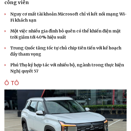
công viên
Nguy cơ mất tài khoản Microsoft chỉ vì kết nối mạng Wi-
Fi khách sạn
Một việc nhiều gia đình bỏ quên có thể khiến điện mặt
trời giảm tới 40% hiệu suất
Trung Quốc tăng tốc tự chủ chip tiên tiến với kế hoạch
đầy tham vọng
Phú Thọ ký hợp tác với nhiều bộ, ngành trong thực hiện
Nghị quyết 57
Sức khỏe
Đời sống
Ô TÔ
Dinh dưỡng - món ngon
Nhà đẹp
Cây thuốc
Blog
Sản phụ khoa
Tình yêu - Gia đình
Nhi khoa
Nam khoa
Làm đẹp - giảm cân
Phòng mạch online
Ăn sạch sống khỏe