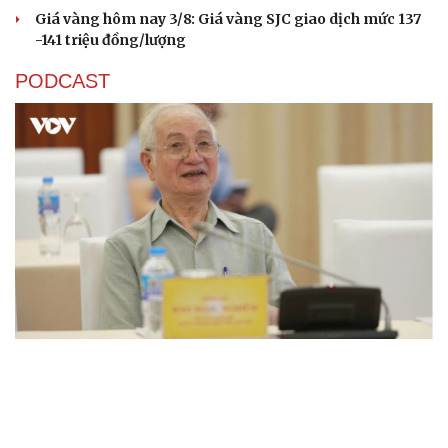
Giá vàng hôm nay 3/8: Giá vàng SJC giao dịch mức 137
-141 triệu đồng/lượng
PODCAST
"Loạn" biển hiệu tiếng nước ngoài: Đã đến lúc
chấn chỉnh
Lời đề nghị của người tình trẻ về chuyện có con chung
khiến tôi bế tắc ở tuổi 80