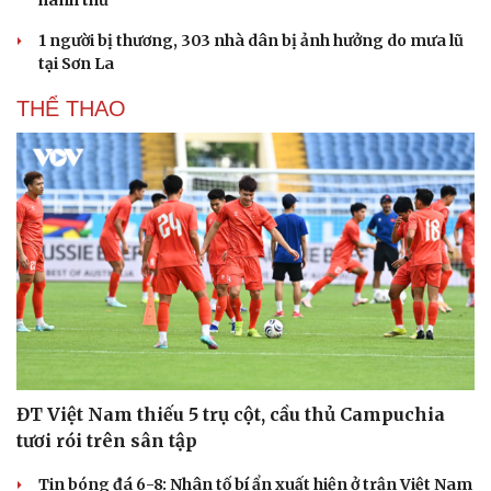
hành thử
1 người bị thương, 303 nhà dân bị ảnh hưởng do mưa lũ
tại Sơn La
THỂ THAO
Văn hóa
Giải trí
ĐT Việt Nam thiếu 5 trụ cột, cầu thủ Campuchia
Sân khấu - Điện ảnh
Nghệ sĩ
tươi rói trên sân tập
Văn học
Thời trang
Âm nhạc
Sao Việt
Tin bóng đá 6-8: Nhân tố bí ẩn xuất hiện ở trận Việt Nam
Di sản