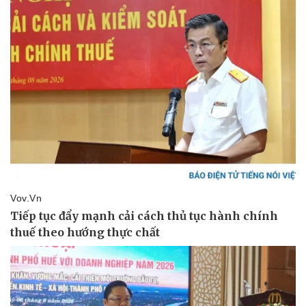
Pháp luật
Quân sự - Quốc phòng
Vụ án
Vũ khí
Tin nóng
Việt Nam
Tư vấn luật
Phân tích