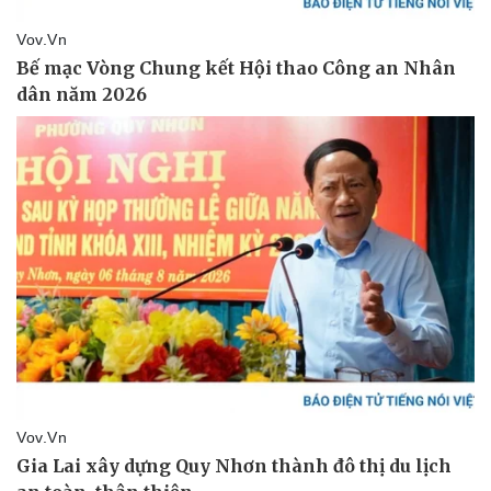
Thể thao
Ô tô - Xe máy
Bóng đá
Ô tô
Lịch thi đấu bóng đá
Xe máy
Thế giới thể thao
Tư vấn
eSports
Hậu trường