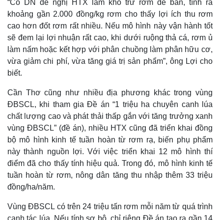
“Có DN đề nghị HTX làm kho trữ rơm để bán, tính ra
Thế giới
Multimedia
khoảng gần 2.000 đồng/kg rơm cho thấy lợi ích thu rơm
Quan sát
Video
cao hơn đốt rơm rất nhiều. Nếu mô hình này vận hành tốt
Cuộc sống đó đây
Ảnh
sẽ đem lại lợi nhuận rất cao, khi dưới ruộng thả cá, rơm ủ
Hồ sơ
E-Magazine
làm nấm hoặc kết hợp với phân chuồng làm phân hữu cơ,
Infographic
vừa giảm chi phí, vừa tăng giá trị sản phẩm”, ông Lợi cho
biết.
Cần Thơ cũng như nhiều địa phương khác trong vùng
ĐBSCL, khi tham gia Đề án “1 triệu ha chuyên canh lúa
chất lượng cao và phát thải thấp gắn với tăng trưởng xanh
vùng ĐBSCL” (đề án), nhiều HTX cũng đã triển khai đồng
bộ mô hình kinh tế tuần hoàn từ rơm rạ, biến phụ phẩm
này thành nguồn lợi. Với việc triển khai 12 mô hình thí
điểm đã cho thấy tính hiệu quả. Trong đó, mô hình kinh tế
tuần hoàn từ rơm, nông dân tăng thu nhập thêm 33 triệu
đồng/ha/năm.
Vùng ĐBSCL có trên 24 triệu tấn rơm mỗi năm từ quá trình
canh tác lúa. Nếu tính sơ bộ, chỉ riêng Đề án tạo ra gần 14