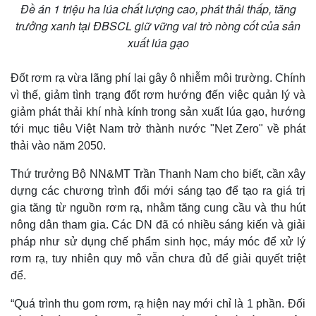
Đề án 1 triệu ha lúa chất lượng cao, phát thải thấp, tăng
trưởng xanh tại ĐBSCL giữ vững vai trò nòng cốt của sản
xuất lúa gạo
Pháp luật
Quân sự - Quốc phòng
Vụ án
Vũ khí
Đốt rơm rạ vừa lãng phí lại gây ô nhiễm môi trường. Chính
Tin nóng
Việt Nam
vì thế, giảm tình trạng đốt rơm hướng đến việc quản lý và
Tư vấn luật
Phân tích
giảm phát thải khí nhà kính trong sản xuất lúa gạo, hướng
tới mục tiêu Việt Nam trở thành nước "Net Zero" về phát
thải vào năm 2050.
Thứ trưởng Bộ NN&MT Trần Thanh Nam cho biết, cần xây
dựng các chương trình đổi mới sáng tạo để tạo ra giá trị
gia tăng từ nguồn rơm rạ, nhằm tăng cung cầu và thu hút
nông dân tham gia. Các DN đã có nhiều sáng kiến và giải
pháp như sử dụng chế phẩm sinh học, máy móc để xử lý
rơm rạ, tuy nhiên quy mô vẫn chưa đủ để giải quyết triệt
để.
“Quá trình thu gom rơm, rạ hiện nay mới chỉ là 1 phần. Đối