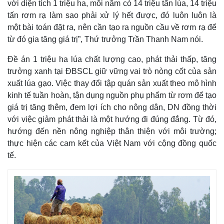
với diện tích 1 triệu ha, mỗi năm có 14 triệu tấn lúa, 14 triệu
tấn rơm rạ làm sao phải xử lý hết được, đó luôn luôn là
một bài toán đặt ra, nên cần tạo ra nguồn cầu về rơm rạ để
từ đó gia tăng giá trị”, Thứ trưởng Trần Thanh Nam nói.
Đề án 1 triệu ha lúa chất lượng cao, phát thải thấp, tăng
trưởng xanh tại ĐBSCL giữ vững vai trò nòng cốt của sản
xuất lúa gạo. Việc thay đổi tập quán sản xuất theo mô hình
kinh tế tuần hoàn, tận dụng nguồn phụ phẩm từ rơm để tạo
giá trị tăng thêm, đem lợi ích cho nông dân, DN đồng thời
với việc giảm phát thải là một hướng đi đúng đắng. Từ đó,
hướng đến nền nông nghiệp thân thiện với môi trường;
thực hiện các cam kết của Việt Nam với cộng đồng quốc
tế.