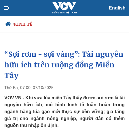
English
KINH TẾ
/
“Sợi rơm - sợi vàng”: Tài nguyên
Chính trị
Xã hội
Đảng
Tin 24h
hữu ích trên ruộng đồng Miền
Tổ chức nhân sự
Dự báo thời tiết
Tây
Quốc hội
Giáo dục
Nhận diện sự thật
Dấu ấn VOV
Việc làm
Thứ Ba, 07:00, 07/10/2025
Biển đảo
VOV.VN - Khi vựa lúa miền Tây thấy được sợi rơm là tài
nguyên hữu ích, mô hình kinh tế tuần hoàn trong
ngành hàng lúa gạo mới thực sự bền vững; gia tăng
giá trị cho ngành nông nghiệp, người dân có thêm
nguồn thu nhập ổn định.