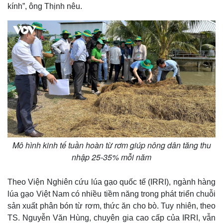
kính”, ông Thịnh nêu.
Kinh tế
Thị trường
Bất động sản
Giá vàng
Mô hình kinh tế tuần hoàn từ rơm giúp nông dân tăng thu
Khởi nghiệp
Tiêu dùng
nhập 25-35% mỗi năm
Tỷ giá
Chứng khoán
Theo Viện Nghiên cứu lúa gạo quốc tế (IRRI), ngành hàng
Giá cà phê
lúa gạo Việt Nam có nhiều tiềm năng trong phát triển chuỗi
sản xuất phân bón từ rơm, thức ăn cho bò. Tuy nhiên, theo
TS. Nguyễn Văn Hùng, chuyên gia cao cấp của IRRI, vẫn