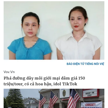
Doanh nghiệp
Công nghệ
Thông tin doanh nghiệp
Sành điệu
Doanh nghiệp 24h
Tin Công nghệ
Doanh nhân
Trải nghiệm
Vì cộng đồng
Chuyển đổi số