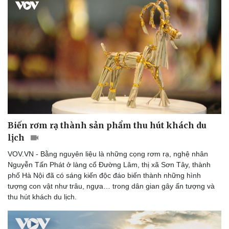
Văn hóa
Giải trí
Sân khấu - Điện ảnh
Nghệ sĩ
Biến rơm rạ thành sản phẩm thu hút khách du
Văn học
Thời trang
lịch
Âm nhạc
Sao Việt
Di sản
VOV.VN - Bằng nguyên liệu là những cọng rơm rạ, nghệ nhân
Nguyễn Tấn Phát ở làng cổ Đường Lâm, thị xã Sơn Tây, thành
phố Hà Nội đã có sáng kiến độc đáo biến thành những hình
tượng con vật như trâu, ngựa… trong dân gian gây ấn tượng và
thu hút khách du lịch.