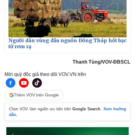
Người dân vùng đầu nguồn Đồng Tháp hốt bạc
từ rơm rạ
Thanh Tùng/VOV-ĐBSCL
Mời quý độc giả theo dõi VOV.VN trên
Thể thao
Ô tô - Xe máy
Bóng đá
Ô tô
Thêm VOV trên Google
Lịch thi đấu bóng đá
Xe máy
Thế giới thể thao
Tư vấn
Chọn VOV làm nguồn ưu tiên trên
Google Search
.
Xem hướng
eSports
dẫn.
Hậu trường