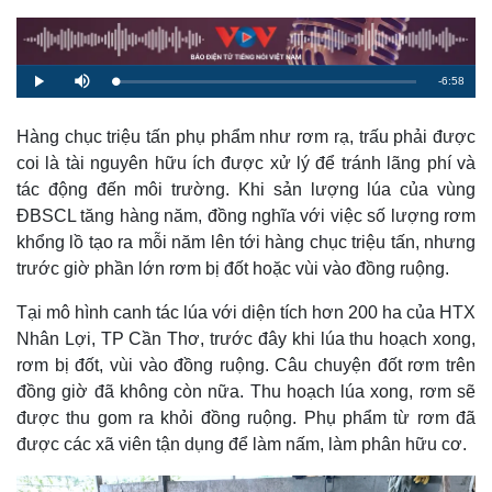
R
-
6:58
L
P
M
o
l
u
a
a
t
e
d
y
e
e
Hàng chục triệu tấn phụ phẩm như rơm rạ, trấu phải được
d
m
:
coi là tài nguyên hữu ích được xử lý để tránh lãng phí và
1
.
a
4
tác động đến môi trường. Khi sản lượng lúa của vùng
7
%
ĐBSCL tăng hàng năm, đồng nghĩa với việc số lượng rơm
i
khổng lồ tạo ra mỗi năm lên tới hàng chục triệu tấn, nhưng
n
trước giờ phần lớn rơm bị đốt hoặc vùi vào đồng ruộng.
i
Tại mô hình canh tác lúa với diện tích hơn 200 ha của HTX
n
Nhân Lợi, TP Cần Thơ, trước đây khi lúa thu hoạch xong,
g
rơm bị đốt, vùi vào đồng ruộng. Câu chuyện đốt rơm trên
T
đồng giờ đã không còn nữa. Thu hoạch lúa xong, rơm sẽ
i
được thu gom ra khỏi đồng ruộng. Phụ phẩm từ rơm đã
được các xã viên tận dụng để làm nấm, làm phân hữu cơ.
m
e