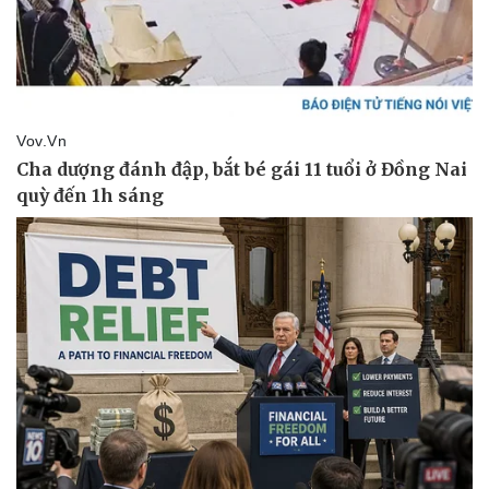
Sức khỏe
Đời sống
Dinh dưỡng - món ngon
Nhà đẹp
Cây thuốc
Blog
Sản phụ khoa
Tình yêu - Gia đình
Nhi khoa
Nam khoa