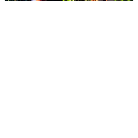
Giá cà phê hôm nay 8/8: Giá cà phê giảm trên cả 2
sàn quốc tế
Buôn lậu, hàng giả diễn biến phức tạp, xử lý gần 68.000
vụ trong 6 tháng
Vì sao giá vàng thế giới tăng nhưng trong nước lại
giảm?
Giá bạc hôm nay: Giá bạc trong nước ở mức 61,9 triệu
đồng/kg
Quảng Ninh chấm dứt hoạt động các cơ sở giết mổ nhỏ lẻ
trước ngày 31/10/2026
VĂN HÓA