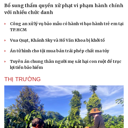
Bổ sung thẩm quyền xử phạt vi phạm hành chính
với nhiều chức danh
Công an xử lý vụ bảo mẫu có hành vi bạo hành trẻ em tại
TP.HCM
Vua Quạt, Khánh Sky và Hồ Văn Khoa bị khởi tố
Án tử hình cho tội mua bán trái phép chất ma túy
Tuyên án chung thân người mẹ sát hại con ruột để trục
lợi tiền bảo hiểm
THỊ TRƯỜNG