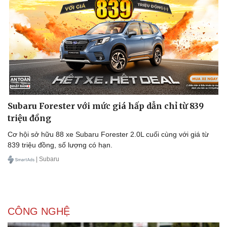
Tư vấn
Câu chuyện thời sự
Săn Tour
Đọc truyện đêm khuya
check-in
Cửa sổ tình yêu
Kể chuyện cho bé
Hạt giống tâm hồn
Subaru Forester với mức giá hấp dẫn chỉ từ 839
triệu đồng
Cơ hội sở hữu 88 xe Subaru Forester 2.0L cuối cùng với giá từ
839 triệu đồng, số lượng có hạn.
| Subaru
CÔNG NGHỆ