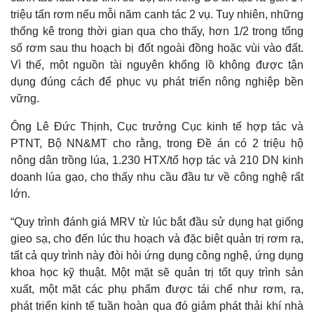
triệu tấn rơm nếu mỗi năm canh tác 2 vụ. Tuy nhiên, những
thống kê trong thời gian qua cho thấy, hơn 1/2 trong tổng
số rơm sau thu hoạch bị đốt ngoài đồng hoặc vùi vào đất.
Vì thế, một nguồn tài nguyên khổng lồ không được tận
dụng đúng cách để phục vụ phát triển nông nghiệp bền
vững.
Ông Lê Đức Thịnh, Cục trưởng Cục kinh tế hợp tác và
PTNT, Bộ NN&MT cho rằng, trong Đề án có 2 triệu hộ
nông dân trồng lúa, 1.230 HTX/tổ hợp tác và 210 DN kinh
doanh lúa gạo, cho thấy nhu cầu đầu tư về công nghệ rất
lớn.
“Quy trình đánh giá MRV từ lúc bắt đầu sử dụng hạt giống
gieo sạ, cho đến lúc thu hoạch và đặc biệt quản trị rơm rạ,
tất cả quy trình này đòi hỏi ứng dụng công nghệ, ứng dụng
khoa học kỹ thuật. Một mặt sẽ quản trị tốt quy trình sản
xuất, một mặt các phụ phẩm được tái chế như rơm, rạ,
phát triển kinh tế tuần hoàn qua đó giảm phát thải khí nhà