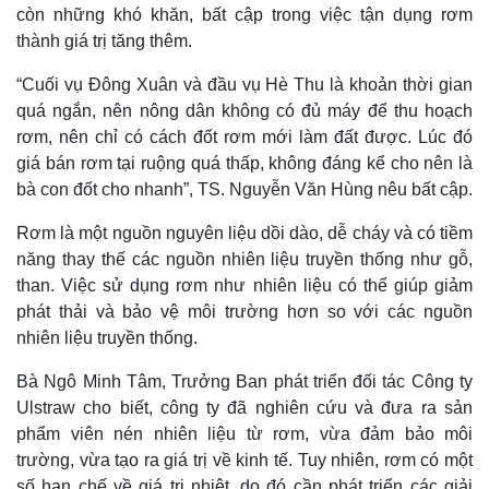
còn những khó khăn, bất cập trong việc tận dụng rơm
thành giá trị tăng thêm.
“Cuối vụ Đông Xuân và đầu vụ Hè Thu là khoản thời gian
quá ngắn, nên nông dân không có đủ máy để thu hoạch
rơm, nên chỉ có cách đốt rơm mới làm đất được. Lúc đó
giá bán rơm tại ruộng quá thấp, không đáng kể cho nên là
bà con đốt cho nhanh”, TS. Nguyễn Văn Hùng nêu bất cập.
Rơm là một nguồn nguyên liệu dồi dào, dễ cháy và có tiềm
năng thay thế các nguồn nhiên liệu truyền thống như gỗ,
than. Việc sử dụng rơm như nhiên liệu có thể giúp giảm
phát thải và bảo vệ môi trường hơn so với các nguồn
nhiên liệu truyền thống.
Bà Ngô Minh Tâm, Trưởng Ban phát triển đối tác Công ty
Ulstraw cho biết, công ty đã nghiên cứu và đưa ra sản
phẩm viên nén nhiên liệu từ rơm, vừa đảm bảo môi
trường, vừa tạo ra giá trị về kinh tế. Tuy nhiên, rơm có một
số hạn chế về giá trị nhiệt, do đó cần phát triển các giải