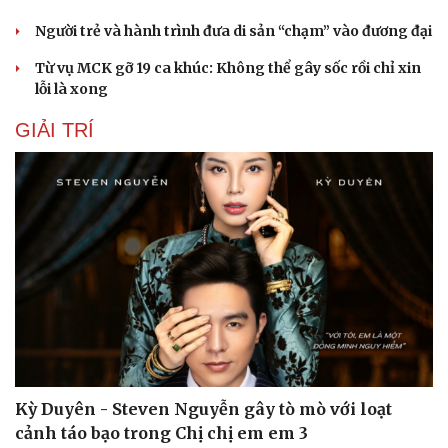
Người trẻ và hành trình đưa di sản “chạm” vào đương đại
Từ vụ MCK gỡ 19 ca khúc: Không thể gây sốc rồi chỉ xin
lỗi là xong
GIẢI TRÍ
Kỳ Duyên - Steven Nguyễn gây tò mò với loạt
cảnh táo bạo trong Chị chị em em 3