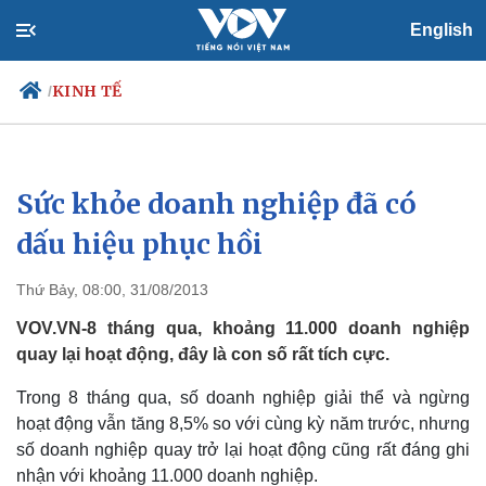
English
KINH TẾ
/
Sức khỏe doanh nghiệp đã có
Chính trị
Xã hội
Đảng
Tin 24h
dấu hiệu phục hồi
Tổ chức nhân sự
Dự báo thời tiết
Quốc hội
Giáo dục
Thứ Bảy, 08:00, 31/08/2013
Nhận diện sự thật
Dấu ấn VOV
Việc làm
VOV.VN-8 tháng qua, khoảng 11.000 doanh nghiệp
Biển đảo
quay lại hoạt động, đây là con số rất tích cực.
Trong 8 tháng qua, số doanh nghiệp giải thể và ngừng
hoạt động vẫn tăng 8,5% so với cùng kỳ năm trước, nhưng
số doanh nghiệp quay trở lại hoạt động cũng rất đáng ghi
nhận với khoảng 11.000 doanh nghiệp.