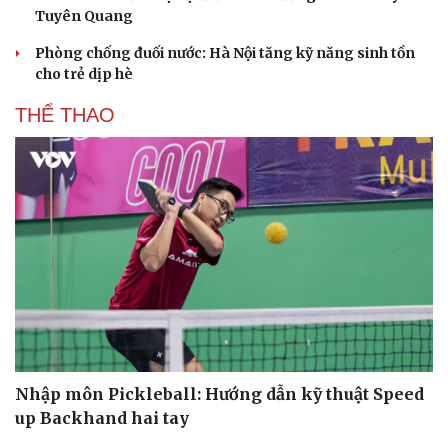
Tuyên Quang
Phòng chống đuối nước: Hà Nội tăng kỹ năng sinh tồn
cho trẻ dịp hè
THỂ THAO
Văn hóa
Giải trí
Sân khấu - Điện ảnh
Nghệ sĩ
Văn học
Thời trang
Âm nhạc
Sao Việt
Di sản
Nhập môn Pickleball: Hướng dẫn kỹ thuật Speed
up Backhand hai tay