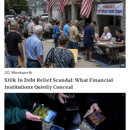
Vụ án
Vũ khí
Tin nóng
Việt Nam
Tư vấn luật
Phân tích