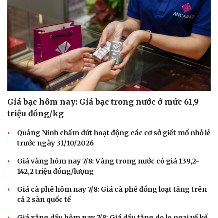
Giá bạc hôm nay: Giá bạc trong nước ở mức 61,9
triệu đồng/kg
Quảng Ninh chấm dứt hoạt động các cơ sở giết mổ nhỏ lẻ
trước ngày 31/10/2026
Giá vàng hôm nay 7/8: Vàng trong nước có giá 139,2-
142,2 triệu đồng/lượng
Du lịch
Podcast
Tư vấn
Câu chuyện thời sự
Giá cà phê hôm nay 7/8: Giá cà phê đồng loạt tăng trên
Săn Tour
Đọc truyện đêm khuya
cả 2 sàn quốc tế
check-in
Cửa sổ tình yêu
Kể chuyện cho bé
Giá xăng dầu hôm nay 7/8: Giá dầu tăng do lo ngại về kế