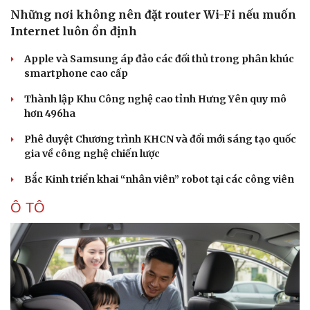
Những nơi không nên đặt router Wi-Fi nếu muốn
Internet luôn ổn định
Apple và Samsung áp đảo các đối thủ trong phân khúc
smartphone cao cấp
Thành lập Khu Công nghệ cao tỉnh Hưng Yên quy mô
Sức khỏe
Đời sống
hơn 496ha
Dinh dưỡng - món ngon
Nhà đẹp
Phê duyệt Chương trình KHCN và đổi mới sáng tạo quốc
Cây thuốc
Blog
gia về công nghệ chiến lược
Sản phụ khoa
Tình yêu - Gia đình
Nhi khoa
Bắc Kinh triển khai “nhân viên” robot tại các công viên
Nam khoa
Làm đẹp - giảm cân
Ô TÔ
Phòng mạch online
Ăn sạch sống khỏe