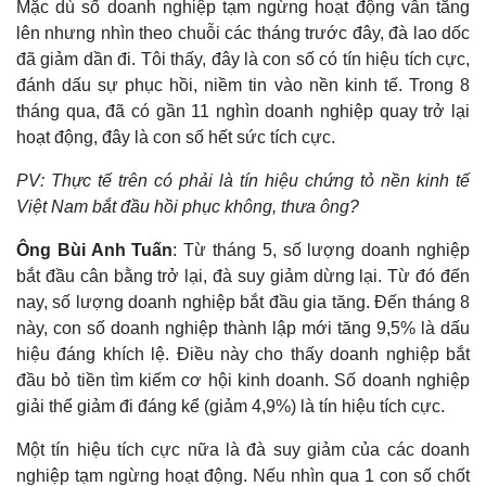
Mặc dù số doanh nghiệp tạm ngừng hoạt động vẫn tăng
lên nhưng nhìn theo chuỗi các tháng trước đây, đà lao dốc
đã giảm dần đi. Tôi thấy, đây là con số có tín hiệu tích cực,
đánh dấu sự phục hồi, niềm tin vào nền kinh tế. Trong 8
tháng qua, đã có gần 11 nghìn doanh nghiệp quay trở lại
hoạt động, đây là con số hết sức tích cực.
PV: Thực tế trên có phải là tín hiệu chứng tỏ nền kinh tế
Việt Nam bắt đầu hồi phục không, thưa ông?
Ông Bùi Anh Tuấn
: Từ tháng 5, số lượng doanh nghiệp
bắt đầu cân bằng trở lại, đà suy giảm dừng lại. Từ đó đến
nay, số lượng doanh nghiệp bắt đầu gia tăng. Đến tháng 8
Thế giới
Multimedia
này, con số doanh nghiệp thành lập mới tăng 9,5% là dấu
Quan sát
Video
hiệu đáng khích lệ. Điều này cho thấy doanh nghiệp bắt
Cuộc sống đó đây
Ảnh
đầu bỏ tiền tìm kiếm cơ hội kinh doanh. Số doanh nghiệp
Hồ sơ
E-Magazine
giải thể giảm đi đáng kể (giảm 4,9%) là tín hiệu tích cực.
Infographic
Một tín hiệu tích cực nữa là đà suy giảm của các doanh
nghiệp tạm ngừng hoạt động. Nếu nhìn qua 1 con số chốt