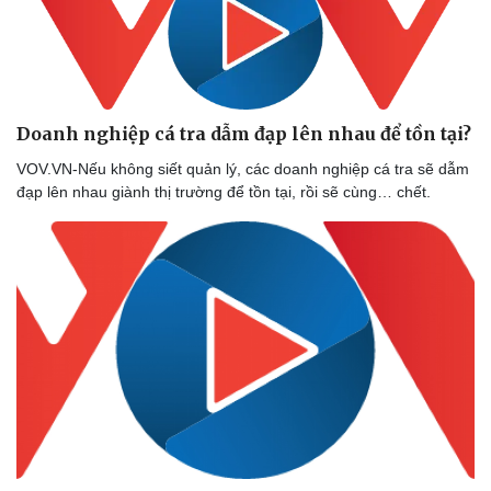
Doanh nghiệp
Công nghệ
Doanh nghiệp cá tra dẫm đạp lên nhau để tồn tại?
Thông tin doanh nghiệp
Sành điệu
Doanh nghiệp 24h
Tin Công nghệ
VOV.VN-Nếu không siết quản lý, các doanh nghiệp cá tra sẽ dẫm
Doanh nhân
Trải nghiệm
đạp lên nhau giành thị trường để tồn tại, rồi sẽ cùng… chết.
Vì cộng đồng
Chuyển đổi số