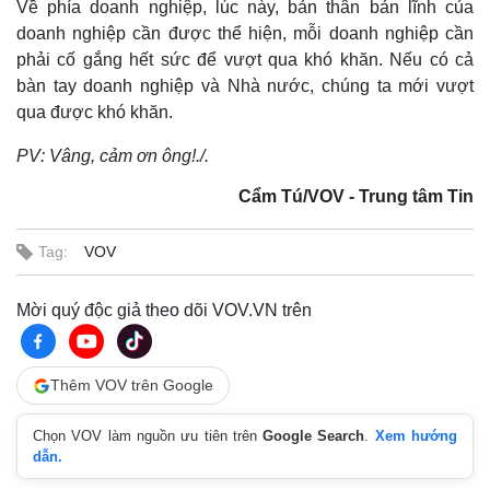
Về phía doanh nghiệp, lúc này, bản thân bản lĩnh của
doanh nghiệp cần được thể hiện, mỗi doanh nghiệp cần
phải cố gắng hết sức để vượt qua khó khăn. Nếu có cả
bàn tay doanh nghiệp và Nhà nước, chúng ta mới vượt
qua được khó khăn.
PV: Vâng, cảm ơn ông!./.
Cẩm Tú/VOV - Trung tâm Tin
Tag:
VOV
Mời quý độc giả theo dõi VOV.VN trên
Kinh tế
Thị trường
Thêm VOV trên Google
Bất động sản
Giá vàng
Khởi nghiệp
Tiêu dùng
Chọn VOV làm nguồn ưu tiên trên
Google Search
.
Xem hướng
Tỷ giá
dẫn.
Chứng khoán