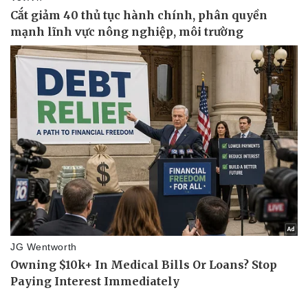
Thể thao
Ô tô - Xe máy
Bóng đá
Ô tô
Lịch thi đấu bóng đá
Xe máy
Thế giới thể thao
Tư vấn
eSports
Hậu trường