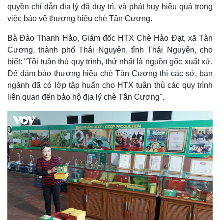
quyền chỉ dẫn địa lý đã duy trì, và phát huy hiệu quả trong
việc bảo vệ thương hiệu chè Tân Cương.
Bà Đào Thanh Hảo, Giám đốc HTX Chè Hảo Đạt, xã Tân
Cương, thành phố Thái Nguyên, tỉnh Thái Nguyên, cho
biết: "Tôi tuân thủ quy trình, thứ nhất là nguồn gốc xuất xứ.
Để đảm bảo thương hiệu chè Tân Cương thì các sở, ban
ngành đã có lớp tập huấn cho HTX tuân thủ các quy trình
liên quan đến bảo hộ địa lý chè Tân Cương".
Thế giới
Multimedia
Quan sát
Video
Cuộc sống đó đây
Ảnh
Hồ sơ
E-Magazine