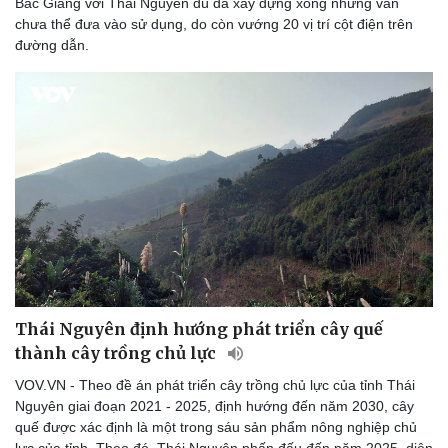
Bắc Giang với Thái Nguyên dù đã xây dựng xong nhưng vẫn
chưa thể đưa vào sử dụng, do còn vướng 20 vị trí cột điện trên
đường dẫn.
Du lịch
Podcast
Tư vấn
Câu chuyện thời sự
Săn Tour
Đọc truyện đêm khuya
check-in
Cửa sổ tình yêu
Kể chuyện cho bé
Hạt giống tâm hồn
Thái Nguyên định hướng phát triển cây quế
thành cây trồng chủ lực
VOV.VN - Theo đề án phát triển cây trồng chủ lực của tỉnh Thái
Nguyên giai đoạn 2021 - 2025, định hướng đến năm 2030, cây
quế được xác định là một trong sáu sản phẩm nông nghiệp chủ
lực của tỉnh. Theo đó, Thái Nguyên phấn đấu đến năm 2025, diện