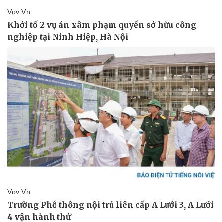
Thể thao
Ô tô - Xe máy
Bóng đá
Ô tô
Lịch thi đấu bóng đá
Xe máy
Thế giới thể thao
Tư vấn
eSports
Hậu trường