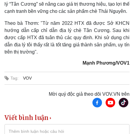
lý “Tân Cương” sẽ nâng cao giá trị thương hiệu, tạo lợi thế
cạnh tranh bền vững cho các sản phẩm chè Thái Nguyên.
Kinh tế
Thị trường
Theo bà Thơm: "Từ năm 2022 HTX đã được Sở KHCN
Bất động sản
Giá vàng
hướng dẫn cấp chỉ dẫn địa lý chè Tân Cương. Sau khi
Khởi nghiệp
Tiêu dùng
được cấp HTX đã tuân thủ các quy định. Khi sử dụng chi
Tỷ giá
Chứng khoán
dẫn địa lý tôi thấy rất là tốt tăng giá thành sản phẩm, uy tín
Giá cà phê
trên thị trường".
Mạnh Phương/VOV1
Tag:
VOV
Mời quý độc giả theo dõi VOV.VN trên
Viết bình luận