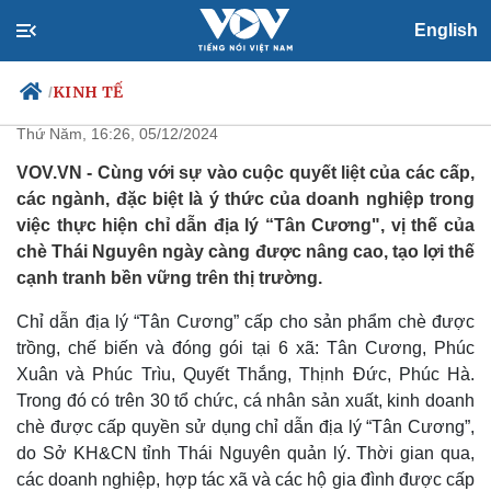
English
Tăng cường bảo vệ thương hiệu
chè Tân Cương
KINH TẾ
/
Thứ Năm, 16:26, 05/12/2024
VOV.VN - Cùng với sự vào cuộc quyết liệt của các cấp,
các ngành, đặc biệt là ý thức của doanh nghiệp trong
Chính trị
Xã hội
việc thực hiện chỉ dẫn địa lý “Tân Cương", vị thế của
Đảng
Tin 24h
chè Thái Nguyên ngày càng được nâng cao, tạo lợi thế
Tổ chức nhân sự
Dự báo thời tiết
cạnh tranh bền vững trên thị trường.
Quốc hội
Giáo dục
Nhận diện sự thật
Dấu ấn VOV
Chỉ dẫn địa lý “Tân Cương” cấp cho sản phẩm chè được
Việc làm
trồng, chế biến và đóng gói tại 6 xã: Tân Cương, Phúc
Biển đảo
Xuân và Phúc Trìu, Quyết Thắng, Thịnh Đức, Phúc Hà.
Trong đó có trên 30 tổ chức, cá nhân sản xuất, kinh doanh
chè được cấp quyền sử dụng chỉ dẫn địa lý “Tân Cương”,
do Sở KH&CN tỉnh Thái Nguyên quản lý. Thời gian qua,
các doanh nghiệp, hợp tác xã và các hộ gia đình được cấp