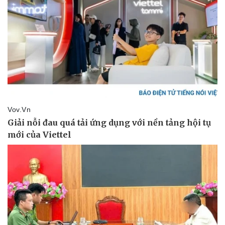
Doanh nghiệp
Công nghệ
Thông tin doanh nghiệp
Sành điệu
Doanh nghiệp 24h
Tin Công nghệ
Doanh nhân
Trải nghiệm
Vì cộng đồng
Chuyển đổi số