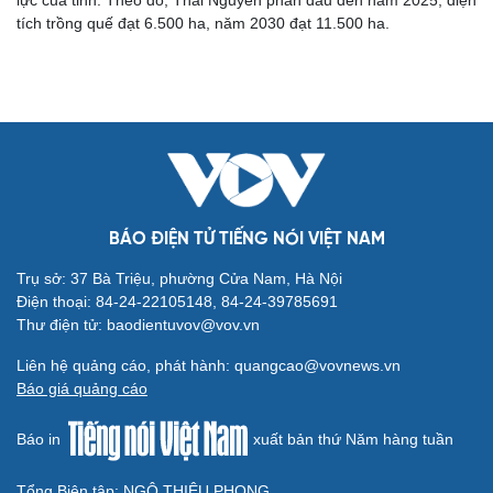
tích trồng quế đạt 6.500 ha, năm 2030 đạt 11.500 ha.
BÁO ĐIỆN TỬ TIẾNG NÓI VIỆT NAM
Cải chính
Trụ sở: 37 Bà Triệu, phường Cửa Nam, Hà Nội
Điện thoại: 84-24-22105148, 84-24-39785691
Thư điện tử: baodientuvov@vov.vn
Liên hệ quảng cáo, phát hành: quangcao@vovnews.vn
Báo giá quảng cáo
Báo in
xuất bản thứ Năm hàng tuần
Tổng Biên tập: NGÔ THIỆU PHONG