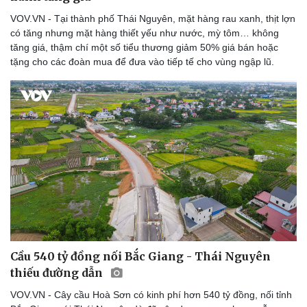
Văn học
Thời trang
Âm nhạc
Sao Việt
VOV.VN - Tại thành phố Thái Nguyên, mặt hàng rau xanh, thịt lợn
Di sản
có tăng nhưng mặt hàng thiết yếu như nước, mỳ tôm… không
tăng giá, thậm chí một số tiểu thương giảm 50% giá bán hoặc
tặng cho các đoàn mua để đưa vào tiếp tế cho vùng ngập lũ.
Cầu 540 tỷ đồng nối Bắc Giang - Thái Nguyên
thiếu đường dẫn
VOV.VN - Cây cầu Hoà Sơn có kinh phí hơn 540 tỷ đồng, nối tỉnh