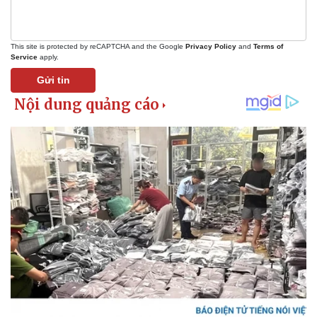
This site is protected by reCAPTCHA and the Google
Privacy Policy
and
Terms of
Service
apply.
Gửi tin
Pháp luật
Quân sự - Quốc phòng
Vụ án
Vũ khí
Tin nóng
Việt Nam
Tư vấn luật
Phân tích