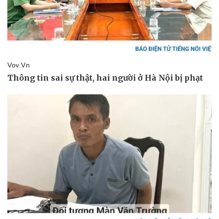
Sức khỏe
Đời sống
Dinh dưỡng - món ngon
Nhà đẹp
Cây thuốc
Blog
Sản phụ khoa
Tình yêu - Gia đình
Nhi khoa
Nam khoa
Làm đẹp - giảm cân
Phòng mạch online
Ăn sạch sống khỏe