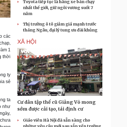
Toyota tiếp tục là hãng xe bán chạy
nhất thế giới, giữ ngôi vương suốt 7
năm
Thị trường ô tô giảm giá mạnh trước
tháng Ngâu, đại lý tung ưu đãi khủng
o các
XÃ HỘI
chạp,
 làm 1
g thời
ng ty
ia sẻ
úng ta
Cư dân tập thể cũ Giảng Võ mong
o như
sớm được cải tạo, tái định cư
ngày,
 chưa
Giáo viên Hà Nội đã sẵn sàng cho
những yêu cầu mới sau sắp xếp trường
nhưng