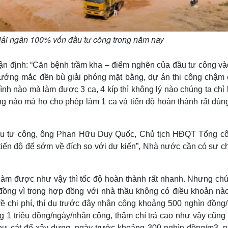
giải ngân 100% vốn đầu tư công trong năm nay
hận định: “Căn bệnh trầm kha – điểm nghẽn của đầu tư công và
 vướng mắc đền bù giải phóng mặt bằng, dự án thi công chậm 
 trình nào mà làm được 3 ca, 4 kíp thì không lý nào chúng ta chỉ
ng nào mà họ cho phép làm 1 ca và tiến độ hoàn thành rất đún
đầu tư công, ông Phan Hữu Duy Quốc, Chủ tịch HĐQT Tổng cô
tiến độ để sớm về đích so với dự kiến”, Nhà nước cần có sự ch
ầng làm được như vậy thì tốc độ hoàn thành rất nhanh. Nhưng ch
 đồng vì trong hợp đồng với nhà thầu không có điều khoản nà
về chi phí, thí dụ trước đây nhân công khoảng 500 nghìn đồng/
g 1 triệu đồng/ngày/nhân công, thậm chí trả cao như vậy cũng
như cát để xây dựng, ngày trước khoảng 300 nghìn đồng/m3, 