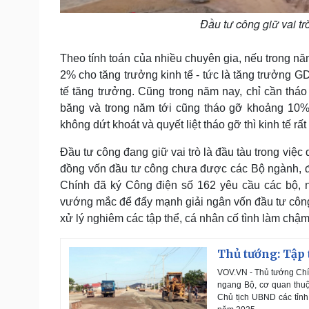
Đầu tư công giữ vai tr
Theo tính toán của nhiều chuyên gia, nếu trong nă
2% cho tăng trưởng kinh tế - tức là tăng trưởng G
tế tăng trưởng. Cũng trong năm nay, chỉ cần thá
băng và trong năm tới cũng tháo gỡ khoảng 10% 
không dứt khoát và quyết liệt tháo gỡ thì kinh tế r
Đầu tư công đang giữ vai trò là đầu tàu trong việc 
đồng vốn đầu tư công chưa được các Bộ ngành, đ
Chính đã ký Công điện số 162 yêu cầu các bộ, n
vướng mắc để đẩy mạnh giải ngân vốn đầu tư côn
xử lý nghiêm các tập thể, cá nhân cố tình làm chậm
Thủ tướng: Tập
VOV.VN - Thủ tướng Chí
ngang Bộ, cơ quan thuộ
Chủ tịch UBND các tỉnh