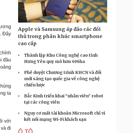
Doanh nghiệp 24h
Tin Công nghệ
Doanh nhân
Trải nghiệm
ì cộng đồng
Chuyển đổi số
 tương
Apple và Samsung áp đảo các đối
u lịch
Podcast
. Đây
thủ trong phân khúc smartphone
Tư vấn
Câu chuyện thời sự
cao cấp
Săn Tour
Đọc truyện đêm khuya
chính
heck-in
Cửa sổ tình yêu
Thành lập Khu Công nghệ cao tỉnh
Kể chuyện cho bé
hi đầu
Hưng Yên quy mô hơn 496ha
Hạt giống tâm hồn
khoảng
Phê duyệt Chương trình KHCN và đổi
mới sáng tạo quốc gia về công nghệ
chiến lược
chúng
úng ta
Bắc Kinh triển khai “nhân viên” robot
tại các công viên
Nguy cơ mất tài khoản Microsoft chỉ vì
kết nối mạng Wi-Fi khách sạn
ối với
 và đi
Ô TÔ