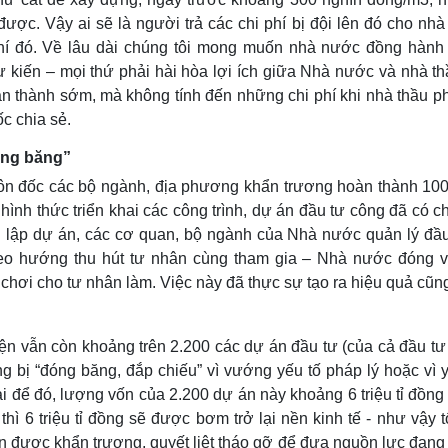
ợc. Vậy ai sẽ là người trả các chi phí bị đội lên đó cho nhà 
 phí đó. Về lâu dài chúng tôi mong muốn nhà nước đồng hành
 kiến – mọi thứ phải hài hòa lợi ích giữa Nhà nước và nhà thầ
àn thành sớm, mà không tính đến những chi phí khi nhà thầu ph
uốc chia sẻ.
đóng băng”
ôn đốc các bộ ngành, địa phương khẩn trương hoàn thành 10
ình thức triển khai các công trình, dự án đầu tư công đã có 
hủ lập dự án, các cơ quan, bộ ngành của Nhà nước quản lý đầu
eo hướng thu hút tư nhân cùng tham gia – Nhà nước đóng va
ân chơi cho tư nhân làm. Việc này đã thực sự tạo ra hiệu quả cũ
n vẫn còn khoảng trên 2.200 các dự án đầu tư (của cả đầu tư
ng bị “đóng băng, đắp chiếu” vì vướng yếu tố pháp lý hoặc vì 
i để đó, lượng vốn của 2.200 dự án này khoảng 6 triệu tỉ đồng
ì 6 triệu tỉ đồng sẽ được bơm trở lại nền kinh tế - như vậy 
cần được khẩn trương, quyết liệt tháo gỡ để đưa nguồn lực đan