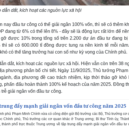
ò dẫn dắt, kích hoạt các nguồn lực xã hội
m nay đầu tư công có thể giải ngân 100% vốn, thì sẽ có thêm 
DP đang từ 6% có thể lên 8% - đây sẽ là động lực rất lớn để nề
o gỡ được 10% trong tổng số trên 2.200 dự án đầu tư đang bị
thì sẽ có 600.000 tỉ đồng được tung ra nền kinh tế mỗi năm
ất khó có thể tăng trưởng hai con số như kỳ vọng của Chính phủ.
dẫn dắt, kích hoạt các nguồn lực xã hội. Hiện vẫn còn trên 38 ng
ịa phương phân bổ chi tiết. Ngày 11/9/2025, Thủ tướng Phạm
gành, địa phương đề cao trách nhiệm, kịp thời tháo gỡ khó 
g, phấn đấu hoàn thành 100% kế hoạch của năm 2025. Đồng th
 trễ giải ngân vốn đầu tư công.
 trung đẩy mạnh giải ngân vốn đầu tư công năm 2025
nh phủ Phạm Minh Chính vừa có công điện gửi Bộ trưởng các Bộ, Thủ trưởng cơ
c Chính phủ, Thủ trưởng các cơ quan khác ở Trung ương; Bí thư Tỉnh ủy, Thàn
, thành phố trực thuộc Trung ương về tập trung đẩy mạnh giải ngân vốn đầu tư