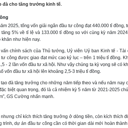
Lịch thi đấu bóng đá
Xe máy
 đà cho tăng trưởng kinh tế.
Thế giới thể thao
Tư vấn
eSports
V
công
Hậu trường
năm 2025, tổng vốn giải ngân đầu tư công đạt 440.000 tỉ đồng,
Văn hóa
Giải trí
D
ăng 5% về tỉ lệ và 133.000 tỉ đồng so với cùng kỳ năm 2024
Sân khấu - Điện ảnh
Nghệ sĩ
ó khăn như hiện nay.
Văn học
Thời trang
n chính sách của Thủ tướng, Uỷ viên Uỷ ban Kinh tế - Tài 
Âm nhạc
Sao Việt
c
Di sản
tư công được giao đạt mức cao kỷ lục – trên 1 triệu tỉ đồng. K
ừ 1,5 - 2 lần vốn đầu tư xã hội. Như vậy chúng ta kỳ vọng sẽ có 
số vốn đầu tư xã hội lên khoảng 2,5-3 triệu tỉ đồng.
ẽ tạo đà tăng trưởng cho những năm tiếp theo và nếu năm nay 
a đặc biệt quan trọng, đó là cả nhiệm kỳ 5 năm từ 2021-2025 ch
năm”, GS Cường nhấn mạnh.
 nhưng chỉ kích thích tăng trưởng ở dòng tiền, còn kích thích đ
ng trình, dự án đầu tư công cần có thời gian dài mới hoàn thành