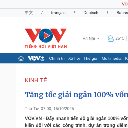
VO
中文
/
français
/
Deutsch
/
Bahas
25°C
Hà Nội
Chính trị
Xã hội
Thế giới
Multimedia
K
Chính trị
Xã hội
Đảng
Tin 24h
KINH TẾ
Tổ chức nhân sự
Dự báo thời tiết
Quốc hội
Giáo dục
Tăng tốc giải ngân 100% vố
Nhận diện sự thật
Dấu ấn VOV
Việc làm
Biển đảo
Thứ Tư, 07:00, 15/10/2025
Pháp luật
Quân sự - Quốc phòng
VOV.VN - Đẩy nhanh tiến độ giải ngân 100% vố
kiến đối với các công trình, dự án trọng điể
Vụ án
Vũ khí