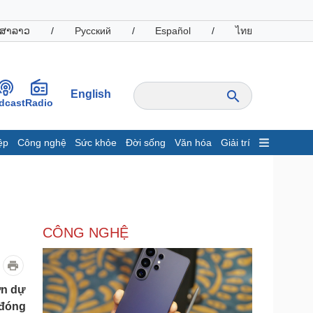
ສາລາວ
/
Русский
/
Español
/
ไทย
English
dcast
Radio
ệp
Công nghệ
Sức khỏe
Đời sống
Văn hóa
Giải trí
inh tế
Thị trường
ất động sản
Giá vàng
hởi nghiệp
Tiêu dùng
Tỷ giá
CÔNG NGHỆ
Chứng khoán
Giá cà phê
oanh nghiệp
Công nghệ
ơn dự
“đóng
hông tin doanh nghiệp
Sành điệu