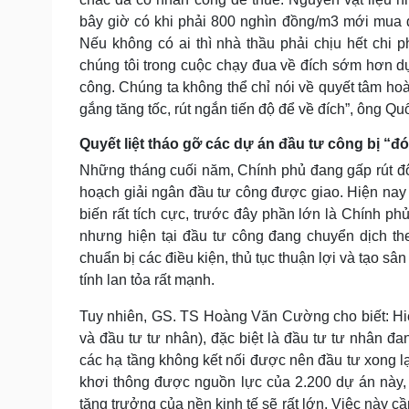
bây giờ có khi phải 800 nghìn đồng/m3 mới mua đư
Nếu không có ai thì nhà thầu phải chịu hết chi
chúng tôi trong cuộc chạy đua về đích sớm hơn dự
công. Chúng ta không thể chỉ nói về quyết tâm ho
gắng tăng tốc, rút ngắn tiến độ để về đích”, ông Q
Quyết liệt tháo gỡ các dự án đầu tư công bị “
Những tháng cuối năm, Chính phủ đang gấp rút đ
hoạch giải ngân đầu tư công được giao. Hiện nay h
biến rất tích cực, trước đây phần lớn là Chính p
nhưng hiện tại đầu tư công đang chuyển dịch th
chuẩn bị các điều kiện, thủ tục thuận lợi và tạo s
tính lan tỏa rất mạnh.
Tuy nhiên, GS. TS Hoàng Văn Cường cho biết: Hiệ
và đầu tư tư nhân), đặc biệt là đầu tư tư nhân đa
các hạ tầng không kết nối được nên đầu tư xong lạ
khơi thông được nguồn lực của 2.200 dự án này, th
tăng trưởng của nền kinh tế sẽ rất lớn. Việc này 