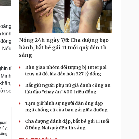
khoảng
n kinh
Nóng 24h ngày 7/8: Cha dượng bạo
 đóng
hành, bắt bé gái 11 tuổi quỳ đến 1h
. Nếu
sáng
Bàn giao nhóm đối tượng bị Interpol
hìn tỉ
truy nã đỏ, lừa đảo hơn 327 tỷ đồng
 Minh
khăn,
Bắt giữ người phụ nữ giả danh công an
ời sẽ
lừa đảo "chạy án" 400 triệu đồng
Tạm giữ hình sự người đàn ông đạp
ngã chồng cũ của bạn gái giữa đường
Cha dượng đánh đập, bắt bé gái 11 tuổi
 quan
ở Đồng Nai quỳ đến 1h sáng
h ủy;
 công