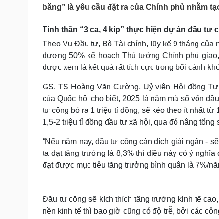
Tin nóng
Việt Nam
băng” là yêu cầu đặt ra của Chính phủ nhằm tạo
Tư vấn luật
Phân tích
Tinh thần “3 ca, 4 kíp” thực hiện dự án đầu tư 
Theo Vụ Đầu tư, Bộ Tài chính, lũy kế 9 tháng của 
Sức khỏe
Đời sống
đương 50% kế hoạch Thủ tướng Chính phủ giao, t
Dinh dưỡng - món ngon
Nhà đẹp
được xem là kết quả rất tích cực trong bối cảnh kh
Cây thuốc
Blog
GS. TS Hoàng Văn Cường, Uỷ viên Hội đồng Tư vấ
Sản phụ khoa
Tình yêu - Gia đình
Nhi khoa
của Quốc hội cho biết, 2025 là năm mà số vốn đầu 
Nam khoa
tư công bỏ ra 1 triệu tỉ đồng, sẽ kéo theo ít nhất t
Làm đẹp - giảm cân
1,5-2 triệu tỉ đồng đầu tư xã hội, qua đó nâng tổng 
Phòng mạch online
Ăn sạch sống khỏe
“Nếu năm nay, đầu tư công cán đích giải ngân - s
ta đạt tăng trưởng là 8,3% thì điều này có ý nghĩ
Cải chính
đạt được mục tiêu tăng trưởng bình quân là 7%/
Đầu tư công sẽ kích thích tăng trưởng kinh tế cao,
nền kinh tế thì bao giờ cũng có độ trễ, bởi các cô