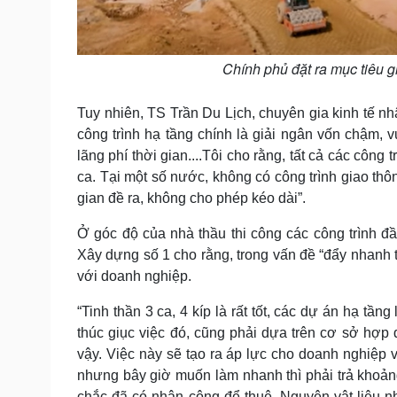
Chính phủ đặt ra mục tiêu 
Tuy nhiên, TS Trần Du Lịch, chuyên gia kinh tế n
công trình hạ tầng chính là giải ngân vốn chậm,
lãng phí thời gian....Tôi cho rằng, tất cả các công
ca. Tại một số nước, không có công trình giao thô
gian đề ra, không cho phép kéo dài”.
Ở góc độ của nhà thầu thi công các công trình 
Xây dựng số 1 cho rằng, trong vấn đề “đẩy nhanh 
với doanh nghiệp.
“Tinh thần 3 ca, 4 kíp là rất tốt, các dự án hạ t
thúc giục việc đó, cũng phải dựa trên cơ sở hợp
vậy. Việc này sẽ tạo ra áp lực cho doanh nghiệp 
nhưng bây giờ muốn làm nhanh thì phải trả khoản
chắc đã có nhân công để thuê. Nguyên vật liệu 