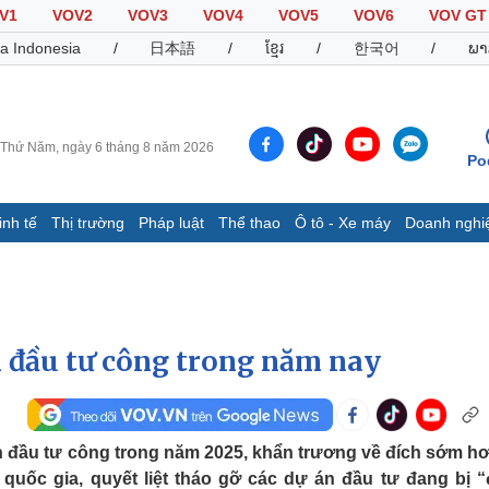
V1
VOV2
VOV3
VOV4
VOV5
VOV6
VOV GT
a Indonesia
/
日本語
/
ខ្មែរ
/
한국어
/
ພາ
Thứ Năm, ngày 6 tháng 8 năm 2026
Po
inh tế
Thị trường
Pháp luật
Thể thao
Ô tô - Xe máy
Doanh nghi
Thế giới
Multimedia
K
Quan sát
Video
B
Cuộc sống đó đây
Ảnh
K
Hồ sơ
E-Magazine
n đầu tư công trong năm nay
Infographic
Thể thao
Ô tô - Xe máy
D
n đầu tư công trong năm 2025, khẩn trương về đích sớm h
m quốc gia, quyết liệt tháo gỡ các dự án đầu tư đang bị 
Bóng đá
Ô tô
T