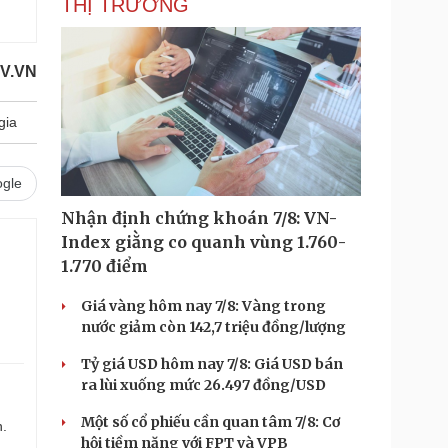
THỊ TRƯỜNG
OV.VN
gia
gle
Nhận định chứng khoán 7/8: VN-
Index giằng co quanh vùng 1.760-
1.770 điểm
Giá vàng hôm nay 7/8: Vàng trong
nước giảm còn 142,7 triệu đồng/lượng
Tỷ giá USD hôm nay 7/8: Giá USD bán
ra lùi xuống mức 26.497 đồng/USD
Một số cổ phiếu cần quan tâm 7/8: Cơ
n.
hội tiềm năng với FPT và VPB