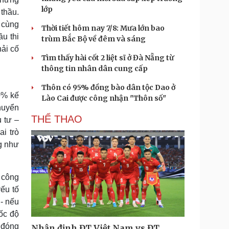
lớp
thầu.
 cùng
Thời tiết hôm nay 7/8: Mưa lớn bao
u thi
trùm Bắc Bộ về đêm và sáng
ải cố
Tìm thấy hài cốt 2 liệt sĩ ở Đà Nẵng từ
thông tin nhân dân cung cấp
Thôn có 95% đồng bào dân tộc Dao ở
0% kế
Lào Cai được công nhận "Thôn số"
chuyển
THỂ THAO
 tư –
i trò
ng như
 công
yếu tố
 - nếu
tốc độ
g đóng
Nhận định ĐT Việt Nam vs ĐT