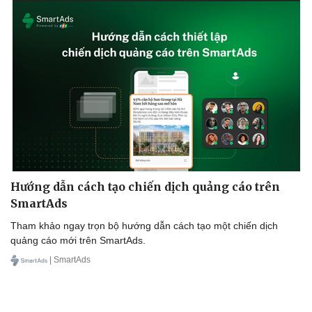
Pháp luật
Quân sự - Quốc phòng
Vụ án
Vũ khí
Tin nóng
Việt Nam
Tư vấn luật
Phân tích
Hướng dẫn cách tạo chiến dịch quảng cáo trên
SmartAds
Tham khảo ngay trọn bộ hướng dẫn cách tạo một chiến dịch
quảng cáo mới trên SmartAds.
| SmartAds