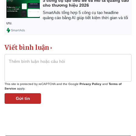
5 công cụ tạo tiêu đề và mô tả quảng cáo
cho thương hiệu 2026
SmartAds tổng hợp 5 công cụ tạo headline
quảng cáo bằng AI giúp tiết kiệm thời gian và tối
ưu.
Viết bình luận
This site is protected by reCAPTCHA and the Google
Privacy Policy
and
Terms of
Service
apply.
Gửi tin