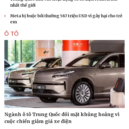
nhất thế giới
Meta bị buộc bồi thường 567 triệu USD vì gây hại cho trẻ
em
Ô TÔ
Thể thao
Ô tô - Xe máy
Ngành ô tô Trung Quốc đối mặt khủng hoảng vì
cuộc chiến giảm giá xe điện
Bóng đá
Ô tô
Lịch thi đấu bóng đá
Xe máy