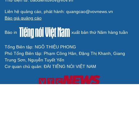
Liên hệ quảng cáo, phát hành: quangcao@vovnews.vn
Báo giá quảng cáo
Báo in
xuất bản thứ Năm hàng tuần
Tổng Biên tập: NGÔ THIỆU PHONG
Phó Tổng Biên tập: Phạm Công Hân, Đặng Thị Khanh, Giang
Trung Sơn, Nguyễn Tuyết Yến
Cơ quan chủ quản: ĐÀI TIẾNG NÓI VIỆT NAM
Không được sao chép lại bất kỳ thông tin nào từ website này khi
chưa có sự đồng ý bằng văn bản của Báo Điện tử Tiếng nói Việt
Nam