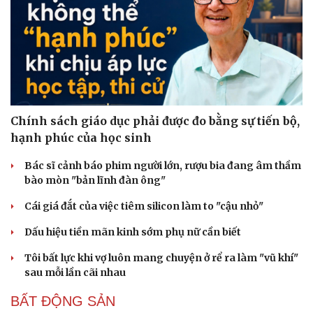
Chính sách giáo dục phải được đo bằng sự tiến bộ,
hạnh phúc của học sinh
Bác sĩ cảnh báo phim người lớn, rượu bia đang âm thầm
bào mòn "bản lĩnh đàn ông"
Cái giá đắt của việc tiêm silicon làm to "cậu nhỏ"
Dấu hiệu tiền mãn kinh sớm phụ nữ cần biết
Tôi bất lực khi vợ luôn mang chuyện ở rể ra làm "vũ khí"
sau mỗi lần cãi nhau
BẤT ĐỘNG SẢN