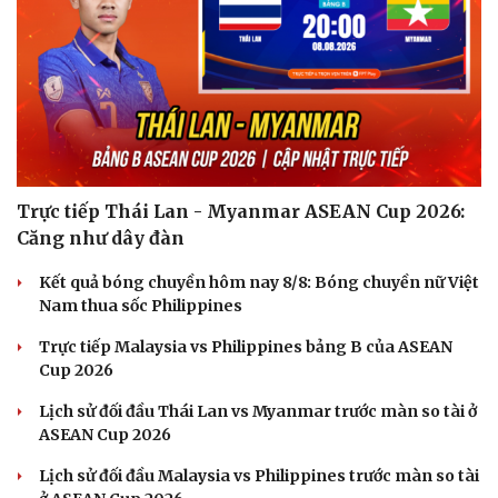
Trực tiếp Thái Lan - Myanmar ASEAN Cup 2026:
Căng như dây đàn
Doanh nghiệp
Công nghệ
Kết quả bóng chuyền hôm nay 8/8: Bóng chuyền nữ Việt
Thông tin doanh nghiệp
Sành điệu
Nam thua sốc Philippines
Doanh nghiệp 24h
Tin Công nghệ
Doanh nhân
Trải nghiệm
Trực tiếp Malaysia vs Philippines bảng B của ASEAN
Vì cộng đồng
Chuyển đổi số
Cup 2026
Lịch sử đối đầu Thái Lan vs Myanmar trước màn so tài ở
ASEAN Cup 2026
Lịch sử đối đầu Malaysia vs Philippines trước màn so tài