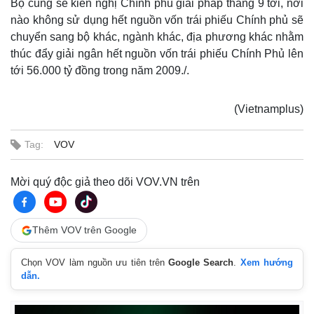
Bộ cũng sẽ kiến nghị Chính phủ giải pháp tháng 9 tới, nơi
nào không sử dụng hết nguồn vốn trái phiếu Chính phủ sẽ
chuyển sang bộ khác, ngành khác, địa phương khác nhằm
thúc đẩy giải ngân hết nguồn vốn trái phiếu Chính Phủ lên
tới 56.000 tỷ đồng trong năm 2009./.
(Vietnamplus)
Tag:
VOV
Mời quý độc giả theo dõi VOV.VN trên
Kinh tế
Thị trường
Thêm VOV trên Google
Bất động sản
Giá vàng
Khởi nghiệp
Tiêu dùng
Chọn VOV làm nguồn ưu tiên trên
Google Search
.
Xem hướng
Tỷ giá
dẫn.
Chứng khoán
Giá cà phê