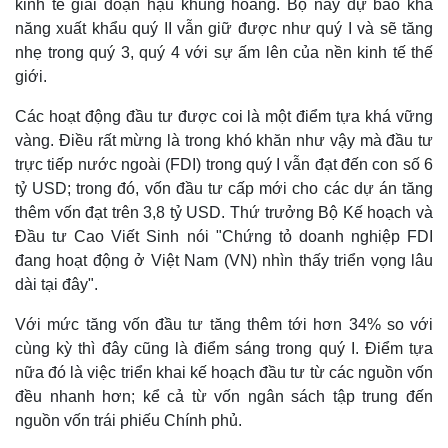
kinh tế giai đoạn hậu khủng hoảng. Bộ này dự báo khả
năng xuất khẩu quý II vẫn giữ được như quý I và sẽ tăng
Thế giới
Multimedia
nhẹ trong quý 3, quý 4 với sự ấm lên của nền kinh tế thế
Quan sát
Video
giới.
Cuộc sống đó đây
Ảnh
Hồ sơ
E-Magazine
Các hoạt động đầu tư được coi là một điểm tựa khá vững
Infographic
vàng. Điều rất mừng là trong khó khăn như vậy mà đầu tư
trực tiếp nước ngoài (FDI) trong quý I vẫn đạt đến con số 6
tỷ USD; trong đó, vốn đầu tư cấp mới cho các dự án tăng
thêm vốn đạt trên 3,8 tỷ USD. Thứ trưởng Bộ Kế hoạch và
Đầu tư Cao Viết Sinh nói "Chứng tỏ doanh nghiệp FDI
đang hoạt động ở Việt Nam (VN) nhìn thấy triển vọng lâu
dài tại đây".
Với mức tăng vốn đầu tư tăng thêm tới hơn 34% so với
cùng kỳ thì đây cũng là điểm sáng trong quý I. Điểm tựa
nữa đó là việc triển khai kế hoạch đầu tư từ các nguồn vốn
đều nhanh hơn; kể cả từ vốn ngân sách tập trung đến
nguồn vốn trái phiếu Chính phủ.