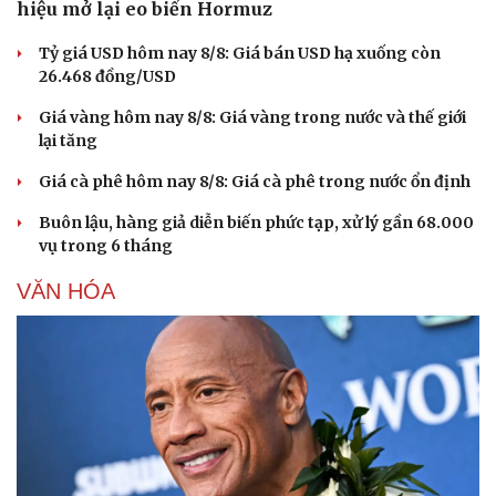
hiệu mở lại eo biển Hormuz
Sức khỏe
Đời sống
Tỷ giá USD hôm nay 8/8: Giá bán USD hạ xuống còn
26.468 đồng/USD
Dinh dưỡng - món ngon
Nhà đẹp
Cây thuốc
Blog
Giá vàng hôm nay 8/8: Giá vàng trong nước và thế giới
Sản phụ khoa
Tình yêu - Gia đình
lại tăng
Nhi khoa
Nam khoa
Giá cà phê hôm nay 8/8: Giá cà phê trong nước ổn định
Làm đẹp - giảm cân
Phòng mạch online
Buôn lậu, hàng giả diễn biến phức tạp, xử lý gần 68.000
Ăn sạch sống khỏe
vụ trong 6 tháng
VĂN HÓA