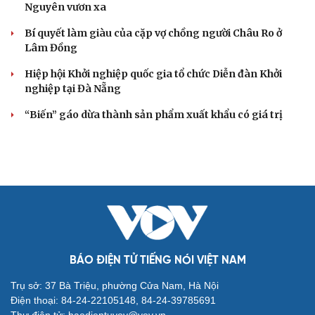
Nguyên vươn xa
Bí quyết làm giàu của cặp vợ chồng người Châu Ro ở
Lâm Đồng
Hiệp hội Khởi nghiệp quốc gia tổ chức Diễn đàn Khởi
nghiệp tại Đà Nẵng
“Biến” gáo dừa thành sản phẩm xuất khẩu có giá trị
BÁO ĐIỆN TỬ TIẾNG NÓI VIỆT NAM
Trụ sở: 37 Bà Triệu, phường Cửa Nam, Hà Nội
Điện thoại: 84-24-22105148, 84-24-39785691
Thư điện tử: baodientuvov@vov.vn