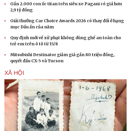
Gần 2.000 con ốc titan trên siêu xe Pagani có giá hơn
Thế giới thể thao
Tư vấn
2,9 tỷ đồng
eSports
Hậu trường
Giải thưởng Car Choice Awards 2026 có thay đổi ở hạng
mục Dấu ấn của năm
Quy định mới về xử phạt không dùng ghế an toàn cho
trẻ em trên ô tô từ 15/8
Mitsubishi Destinator giảm giá gần 80 triệu đồng,
quyết đấu CX-5 và Tucson
XÃ HỘI