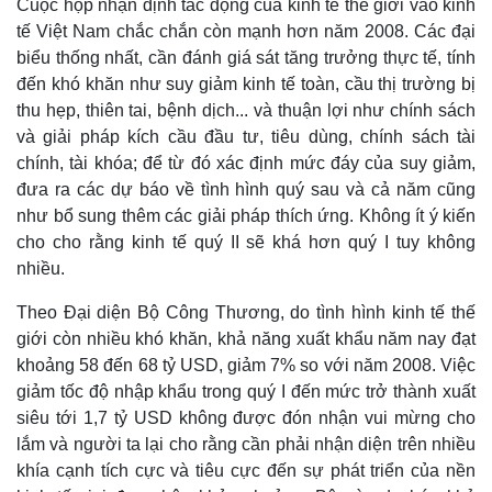
Cuộc họp nhận định tác động của kinh tế thế giới vào kinh
tế Việt Nam chắc chắn còn mạnh hơn năm 2008. Các đại
biểu thống nhất, cần đánh giá sát tăng trưởng thực tế, tính
đến khó khăn như suy giảm kinh tế toàn, cầu thị trường bị
thu hẹp, thiên tai, bệnh dịch... và thuận lợi như chính sách
và giải pháp kích cầu đầu tư, tiêu dùng, chính sách tài
chính, tài khóa; để từ đó xác định mức đáy của suy giảm,
đưa ra các dự báo về tình hình quý sau và cả năm cũng
như bổ sung thêm các giải pháp thích ứng. Không ít ý kiến
cho cho rằng kinh tế quý II sẽ khá hơn quý I tuy không
nhiều.
Theo Đại diện Bộ Công Thương, do tình hình kinh tế thế
giới còn nhiều khó khăn, khả năng xuất khẩu năm nay đạt
khoảng 58 đến 68 tỷ USD, giảm 7% so với năm 2008. Việc
giảm tốc độ nhập khẩu trong quý I đến mức trở thành xuất
siêu tới 1,7 tỷ USD không được đón nhận vui mừng cho
lắm và người ta lại cho rằng cần phải nhận diện trên nhiều
khía cạnh tích cực và tiêu cực đến sự phát triển của nền