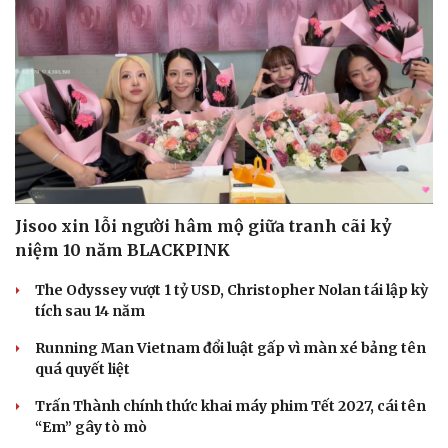
Jisoo xin lỗi người hâm mộ giữa tranh cãi kỷ
niệm 10 năm BLACKPINK
The Odyssey vượt 1 tỷ USD, Christopher Nolan tái lập kỳ
tích sau 14 năm
Running Man Vietnam đổi luật gấp vì màn xé bảng tên
quá quyết liệt
Văn hóa
Giải trí
Trấn Thành chính thức khai máy phim Tết 2027, cái tên
Sân khấu - Điện ảnh
Nghệ sĩ
“Em” gây tò mò
Văn học
Thời trang