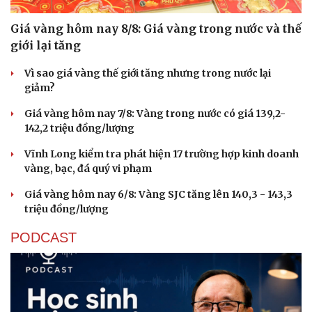
Giá vàng hôm nay 8/8: Giá vàng trong nước và thế
giới lại tăng
Vì sao giá vàng thế giới tăng nhưng trong nước lại
giảm?
Giá vàng hôm nay 7/8: Vàng trong nước có giá 139,2-
142,2 triệu đồng/lượng
Du lịch
Podcast
Vĩnh Long kiểm tra phát hiện 17 trường hợp kinh doanh
Tư vấn
Câu chuyện thời sự
vàng, bạc, đá quý vi phạm
Săn Tour
Đọc truyện đêm khuya
Giá vàng hôm nay 6/8: Vàng SJC tăng lên 140,3 - 143,3
check-in
Cửa sổ tình yêu
triệu đồng/lượng
Kể chuyện cho bé
Hạt giống tâm hồn
PODCAST