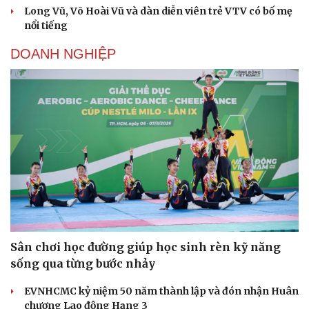
Long Vũ, Võ Hoài Vũ và dàn diễn viên trẻ VTV có bố mẹ
Âm nhạc
Sao Việt
nổi tiếng
Di sản
DOANH NGHIỆP
Sân chơi học đường giúp học sinh rèn kỹ năng
sống qua từng bước nhảy
EVNHCMC kỷ niệm 50 năm thành lập và đón nhận Huân
chương Lao động Hạng 3