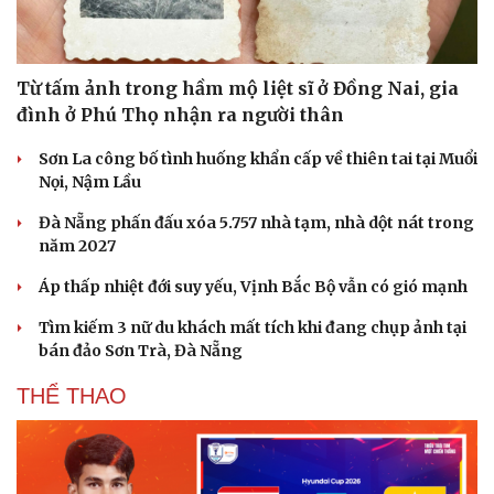
Từ tấm ảnh trong hầm mộ liệt sĩ ở Đồng Nai, gia
đình ở Phú Thọ nhận ra người thân
Sơn La công bố tình huống khẩn cấp về thiên tai tại Muổi
Nọi, Nậm Lầu
Đà Nẵng phấn đấu xóa 5.757 nhà tạm, nhà dột nát trong
năm 2027
Áp thấp nhiệt đới suy yếu, Vịnh Bắc Bộ vẫn có gió mạnh
Tìm kiếm 3 nữ du khách mất tích khi đang chụp ảnh tại
bán đảo Sơn Trà, Đà Nẵng
THỂ THAO