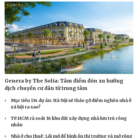
Genera by The Solia: Tâm điểm đón xu hướng
dịch chuyển cư dân từ trung tâm
Mục tiêu 114 dự án: Hà Nội sẽ tháo gỡ điểm nghẽn nhà ở
xã hội ra sao?
TP.HCM rà soát 16 khu đất xây dựng nhà lưu trú công
nhân
Nhà ở cho thuê: Lối mở để bình ổn thị trường và mở rộng