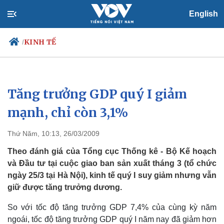
English
KINH TẾ
/
Tăng trưởng GDP quý I giảm
Chính trị
Xã hội
Đảng
Tin 24h
mạnh, chỉ còn 3,1%
Tổ chức nhân sự
Dự báo thời tiết
Quốc hội
Giáo dục
Thứ Năm, 10:13, 26/03/2009
Nhận diện sự thật
Dấu ấn VOV
Việc làm
Theo đánh giá của Tổng cục Thống kê - Bộ Kế hoạch
Biển đảo
và Đầu tư tại cuộc giao ban sản xuất tháng 3 (tổ chức
ngày 25/3 tại Hà Nội), kinh tế quý I suy giảm nhưng vẫn
giữ được tăng trưởng dương.
So với tốc độ tăng trưởng GDP 7,4% của cùng kỳ năm
ngoái, tốc độ tăng trưởng GDP quý I năm nay đã giảm hơn