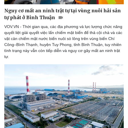
Nguy cơ mất an ninh trật tự tại vùng nuôi hải sản
tự phát ở Bình Thuận
VOV.VN - Thời gian qua, các địa phương và lực lượng chức năng
quyết liệt giải quyết việc lấn chiếm mặt biển để thả cội chà và các
vật cản chiếm mặt nước biển nuôi sò lông trên vùng biển Chí
Công–Bình Thạnh, huyện Tuy Phong, tỉnh Bình Thuận, tuy nhiên
tình trạng này vẫn còn tiếp diễn và nguy cơ gây mất an ninh trật
tự.
Văn hóa
Giải trí
Sân khấu - Điện ảnh
Nghệ sĩ
Văn học
Thời trang
Âm nhạc
Sao Việt
Di sản