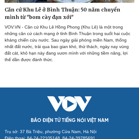
Săn Tour
Đọc truyện đêm khuya
check-in
Cửa sổ tình yêu
Căn cứ Khu Lê ở Bình Thuận: 50 năm chuyển
Kể chuyện cho bé
mình từ "bom cày đạn xới"
Hạt giống tâm hồn
VOV.VN - Căn cứ Khu Lê Hồng Phong (Khu Lê) là một trong
những căn cứ cách mạng ở tỉnh Bình Thuận trong suốt hai cuộc
kháng chiến cứu nước. Sau ngày giải phóng miền Nam, thống
nhất đất nước, trải qua bao gian khó, thử thách, ngày nay vùng
đất cát, khô hạn này đang vươn mình với những tiềm năng, lợi
thế dần được đánh thức.
BÁO ĐIỆN TỬ TIẾNG NÓI VIỆT NAM
Trụ sở: 37 Bà Triệu, phường Cửa Nam, Hà Nội
Điện thoại: 84-24-22105148, 84-24-39785691