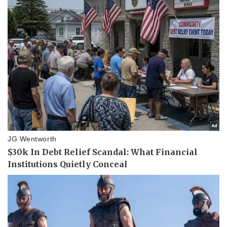
Thể thao
Ô tô - Xe máy
Bóng đá
Ô tô
Lịch thi đấu bóng đá
Xe máy
Thế giới thể thao
Tư vấn
eSports
Hậu trường