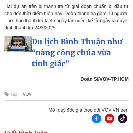
Hai dự án trên bị thanh tra từ giai đoạn chuẩn bị đầu tư
cho đến thời điểm hiện nay. Đoàn thanh tra gồm 13 người.
Thời hạn thanh tra là 45 ngày làm việc, kể từ ngày ra quyết
định thanh tra 24/3/2025.
Du lịch Bình Thuận như
“nàng công chúa vừa
tỉnh giấc”
Đoàn Sĩ/VOV-TP.HCM
Thế giới
Multimedia
Tag:
VOV
Quan sát
Video
Cuộc sống đó đây
Ảnh
Hồ sơ
E-Magazine
Mời quý độc giả theo dõi VOV.VN trên
Infographic