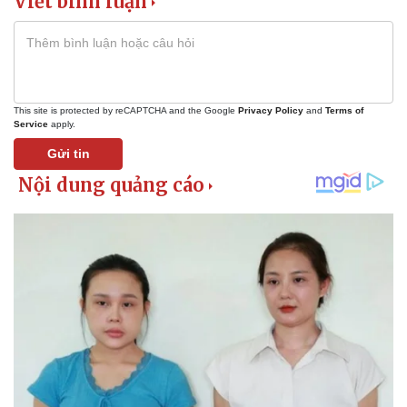
Viết bình luận
This site is protected by reCAPTCHA and the Google
Privacy Policy
and
Terms of
Service
apply.
Gửi tin
Kinh tế
Thị trường
Bất động sản
Giá vàng
Khởi nghiệp
Tiêu dùng
Tỷ giá