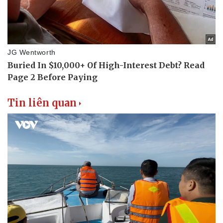
Sức khỏe
Đời sống
Tin liên quan
Dinh dưỡng - món ngon
Nhà đẹp
Cây thuốc
Blog
Sản phụ khoa
Tình yêu - Gia đình
Nhi khoa
Nam khoa
Làm đẹp - giảm cân
Phòng mạch online
Ăn sạch sống khỏe