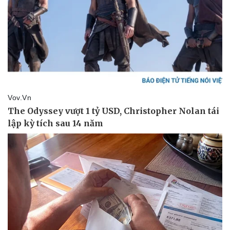
Doanh nghiệp
Công nghệ
Thông tin doanh nghiệp
Sành điệu
Doanh nghiệp 24h
Tin Công nghệ
Doanh nhân
Trải nghiệm
Vì cộng đồng
Chuyển đổi số