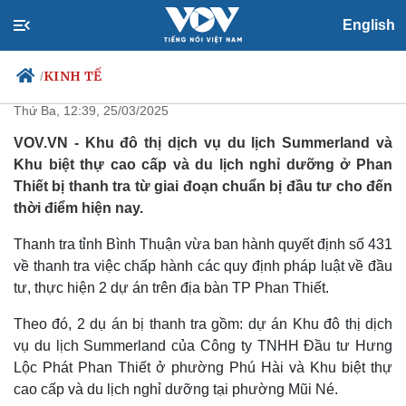
English
Thanh tra 2 dự án du lịch, nghỉ
dưỡng ở Bình Thuận
KINH TẾ
/
Thứ Ba, 12:39, 25/03/2025
VOV.VN - Khu đô thị dịch vụ du lịch Summerland và
Khu biệt thự cao cấp và du lịch nghỉ dưỡng ở Phan
Chính trị
Xã hội
Thiết bị thanh tra từ giai đoạn chuẩn bị đầu tư cho đến
Đảng
Tin 24h
thời điểm hiện nay.
Tổ chức nhân sự
Dự báo thời tiết
Quốc hội
Giáo dục
Thanh tra tỉnh Bình Thuận vừa ban hành quyết định số 431
Nhận diện sự thật
Dấu ấn VOV
về thanh tra việc chấp hành các quy định pháp luật về đầu
Việc làm
tư, thực hiện 2 dự án trên địa bàn TP Phan Thiết.
Biển đảo
Theo đó, 2 dụ án bị thanh tra gồm: dự án Khu đô thị dịch
vụ du lịch Summerland của Công ty TNHH Đầu tư Hưng
Lộc Phát Phan Thiết ở phường Phú Hài và Khu biệt thự
cao cấp và du lịch nghỉ dưỡng tại phường Mũi Né.