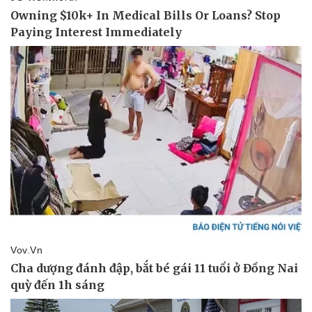
Vụ án
Vũ khí
Tin nóng
Việt Nam
Tư vấn luật
Phân tích