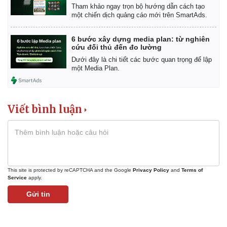
Giá cà phê
Tham khảo ngay trọn bộ hướng dẫn cách tạo
một chiến dịch quảng cáo mới trên SmartAds.
6 bước xây dựng media plan: từ nghiên
cứu đối thủ đến đo lường
Dưới đây là chi tiết các bước quan trọng để lập
một Media Plan.
Viết bình luận
This site is protected by reCAPTCHA and the Google
Privacy Policy
and
Terms of
Service
apply.
Gửi tin