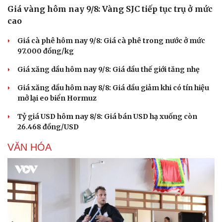
Giá vàng hôm nay 9/8: Vàng SJC tiếp tục trụ ở mức
cao
Giá cà phê hôm nay 9/8: Giá cà phê trong nước ở mức
97.000 đồng/kg
Giá xăng dầu hôm nay 9/8: Giá dầu thế giới tăng nhẹ
Giá xăng dầu hôm nay 8/8: Giá dầu giảm khi có tín hiệu
mở lại eo biển Hormuz
Tỷ giá USD hôm nay 8/8: Giá bán USD hạ xuống còn
26.468 đồng/USD
VĂN HÓA
Du lịch
Podcast
Tư vấn
Câu chuyện thời sự
Săn Tour
Đọc truyện đêm khuya
check-in
Cửa sổ tình yêu
Kể chuyện cho bé