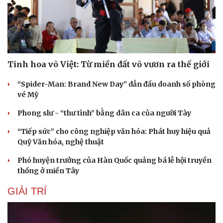
Hạt giống tâm hồn
Tinh hoa võ Việt: Từ miền đất võ vươn ra thế giới
“Spider-Man: Brand New Day” dẫn đầu doanh số phòng
vé Mỹ
Phong slư - “thư tình” bằng dân ca của người Tày
“Tiếp sức” cho công nghiệp văn hóa: Phát huy hiệu quả
Quỹ Văn hóa, nghệ thuật
Phó huyện trưởng của Hàn Quốc quảng bá lễ hội truyền
thống ở miền Tây
GIẢI TRÍ