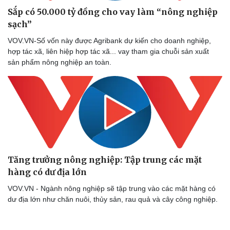
Sắp có 50.000 tỷ đồng cho vay làm “nông nghiệp
sạch”
VOV.VN-Số vốn này được Agribank dự kiến cho doanh nghiệp,
Doanh nghiệp
Công nghệ
hợp tác xã, liên hiệp hợp tác xã... vay tham gia chuỗi sản xuất
sản phẩm nông nghiệp an toàn.
Thông tin doanh nghiệp
Sành điệu
Doanh nghiệp 24h
Tin Công nghệ
Doanh nhân
Trải nghiệm
Vì cộng đồng
Chuyển đổi số
Tăng trưởng nông nghiệp: Tập trung các mặt
hàng có dư địa lớn
VOV.VN - Ngành nông nghiệp sẽ tập trung vào các mặt hàng có
dư địa lớn như chăn nuôi, thủy sản, rau quả và cây công nghiệp.