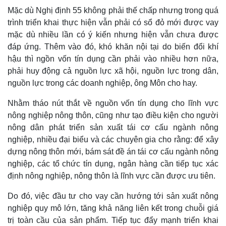
Mặc dù Nghị định 55 không phải thế chấp nhưng trong quá
trình triển khai thực hiện vẫn phải có sổ đỏ mới được vay
mặc dù nhiều lần có ý kiến nhưng hiện vẫn chưa được
đáp ứng. Thêm vào đó, khó khăn nội tại do biến đổi khí
hậu thì ngồn vốn tín dụng cần phải vào nhiều hơn nữa,
phải huy động cả nguồn lực xã hội, nguồn lực trong dân,
nguồn lực trong các doanh nghiệp, ông Môn cho hay.
Nhằm tháo nút thắt về nguồn vốn tín dụng cho lĩnh vực
nông nghiệp nông thôn, cũng như tạo điều kiện cho người
nông dân phát triển sản xuất tái cơ cấu ngành nông
nghiệp, nhiều đại biểu và các chuyên gia cho rằng: để xây
Thế giới
Multimedia
dựng nông thôn mới, bám sát đề án tái cơ cấu ngành nông
Quan sát
Video
nghiệp, các tổ chức tín dụng, ngân hàng cần tiếp tục xác
Cuộc sống đó đây
Ảnh
định nông nghiệp, nông thôn là lĩnh vực cần được ưu tiên.
Hồ sơ
E-Magazine
Infographic
Do đó, việc đầu tư cho vay cần hướng tới sản xuất nông
nghiệp quy mô lớn, tăng khả năng liên kết trong chuỗi giá
trị toàn cầu của sản phẩm. Tiếp tục đẩy mạnh triển khai