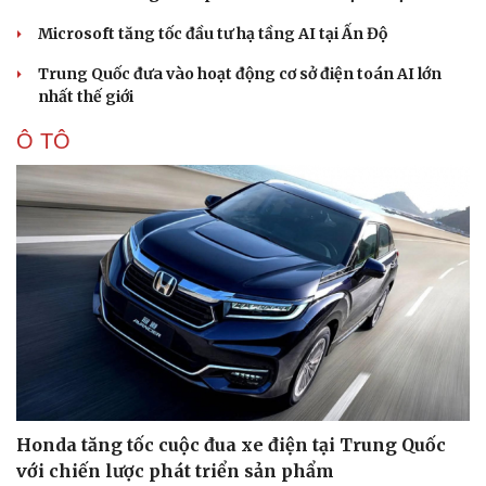
Microsoft tăng tốc đầu tư hạ tầng AI tại Ấn Độ
Trung Quốc đưa vào hoạt động cơ sở điện toán AI lớn
nhất thế giới
Ô TÔ
Sức khỏe
Đời sống
Dinh dưỡng - món ngon
Nhà đẹp
Cây thuốc
Blog
Sản phụ khoa
Tình yêu - Gia đình
Nhi khoa
Nam khoa
Làm đẹp - giảm cân
Phòng mạch online
Ăn sạch sống khỏe
Honda tăng tốc cuộc đua xe điện tại Trung Quốc
với chiến lược phát triển sản phẩm