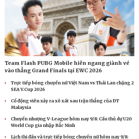
Team Flash PUBG Mobile hiên ngang giành vé
vào thẳng Grand Finals tại EWC 2026
Trực tiếp bóng chuyền nữ Việt Nam vs Thái Lan chặng 2
SEA V.Cup 2026
Văn hóa
Giải trí
Sân khấu - Điện ảnh
Nghệ sĩ
Cổ động viên xảy ra xô xát sau trận thắng của ĐT
Văn học
Thời trang
Malaysia
Âm nhạc
Sao Việt
Chuyển nhượng V-League hôm nay 9/8: Cầu thủ dự U20
Di sản
World Cup gia nhập Bắc Ninh
Lịch thi đấu và trực tiếp bóng chuyền nữ hôm nay 9/8: