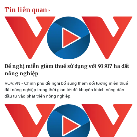
Thể thao
Ô tô - Xe máy
Tin liên quan
Bóng đá
Ô tô
Lịch thi đấu bóng đá
Xe máy
Thế giới thể thao
Tư vấn
eSports
Hậu trường
Đề nghị miễn giảm thuế sử dụng với 93.917 ha đất
nông nghiệp
VOV.VN - Chính phủ đề nghị bổ sung thêm đối tượng miễn thuế
đất nông nghiệp trong thời gian tới để khuyến khích nông dân
đầu tư vào phát triển nông nghiệp.