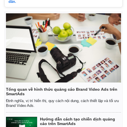
dẫn.
Tổng quan về hình thức quảng cáo Brand Video Ads trên
SmartAds
Kinh tế
Thị trường
Định nghĩa, vị trí hiển thị, quy cách nội dung, cách thiết lập và tối ưu
Brand Video Ads.
Bất động sản
Giá vàng
Khởi nghiệp
Tiêu dùng
Tỷ giá
Hướng dẫn cách tạo chiến dịch quảng
cáo trên SmartAds
Chứng khoán