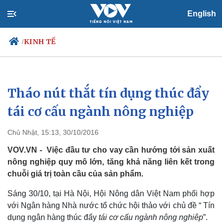
English
KINH TẾ
/
Tháo nút thắt tín dụng thúc đẩy
Chính trị
Xã hội
Đảng
Tin 24h
tái cơ cấu ngành nông nghiệp
Tổ chức nhân sự
Dự báo thời tiết
Quốc hội
Giáo dục
Chủ Nhật, 15:13, 30/10/2016
Nhận diện sự thật
Dấu ấn VOV
Việc làm
VOV.VN - Việc đầu tư cho vay cần hướng tới sản xuất
Biển đảo
nông nghiệp quy mô lớn, tăng khả năng liên kết trong
chuỗi giá trị toàn cầu của sản phẩm.
Sáng 30/10, tại Hà Nội, Hội Nông dân Việt Nam phối hợp
với Ngân hàng Nhà nước tổ chức hội thảo với chủ đề “ Tín
dụng ngân hàng thúc đẩy
tái cơ cấu ngành nông nghiêp
”.