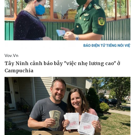
Vụ án
Vũ khí
Tin nóng
Việt Nam
Tư vấn luật
Phân tích