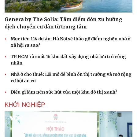
Genera by The Solia: Tâm điểm đón xu hướng
dịch chuyển cư dân từ trung tâm
Mục tiêu 114 dự án: Hà Nội sẽ tháo gỡ điểm nghẽn nhà ở
xã hội ra sao?
TP.HCM rà soát 16 khu đất xây dựng nhà lưu trú công
nhân
Nhà ở cho thuê: Lối mở để bình ổn thị trường và mở rộng
cơ hội an cư
Điều gì làm nên sức hút của một khu đô thị xanh?
KHỞI NGHIỆP