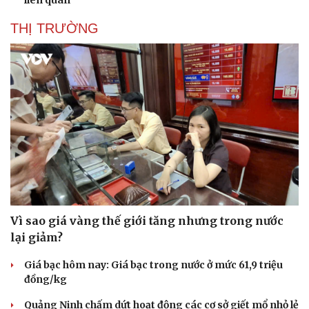
THỊ TRƯỜNG
Văn hóa
Giải trí
Sân khấu - Điện ảnh
Nghệ sĩ
Văn học
Thời trang
Âm nhạc
Sao Việt
Di sản
Vì sao giá vàng thế giới tăng nhưng trong nước
lại giảm?
Giá bạc hôm nay: Giá bạc trong nước ở mức 61,9 triệu
đồng/kg
Quảng Ninh chấm dứt hoạt động các cơ sở giết mổ nhỏ lẻ