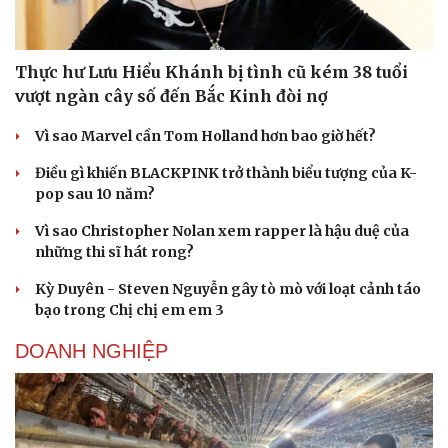
Thực hư Lưu Hiểu Khánh bị tình cũ kém 38 tuổi
vượt ngàn cây số đến Bắc Kinh đòi nợ
Vì sao Marvel cần Tom Holland hơn bao giờ hết?
Điều gì khiến BLACKPINK trở thành biểu tượng của K-
Du lịch
Podcast
pop sau 10 năm?
Tư vấn
Câu chuyện thời sự
Săn Tour
Đọc truyện đêm khuya
Vì sao Christopher Nolan xem rapper là hậu duệ của
check-in
Cửa sổ tình yêu
những thi sĩ hát rong?
Kể chuyện cho bé
Hạt giống tâm hồn
Kỳ Duyên - Steven Nguyễn gây tò mò với loạt cảnh táo
bạo trong Chị chị em em 3
DOANH NGHIỆP