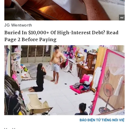
Pháp luật
Quân sự - Quốc phòng
Vụ án
Vũ khí
Tin nóng
Việt Nam
Tư vấn luật
Phân tích