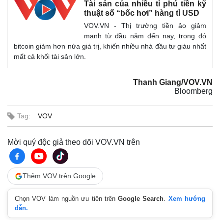
Tài sản của nhiều tỉ phú tiền kỹ
thuật số “bốc hơi” hàng tỉ USD
VOV.VN - Thị trường tiền ảo giảm
mạnh từ đầu năm đến nay, trong đó
bitcoin giảm hơn nửa giá trị, khiến nhiều nhà đầu tư giàu nhất
mất cả khối tài sản lớn.
Thanh Giang/VOV.VN
Bloomberg
Thế giới
Multimedia
Tag:
VOV
Quan sát
Video
Cuộc sống đó đây
Ảnh
Hồ sơ
E-Magazine
Mời quý độc giả theo dõi VOV.VN trên
Infographic
Thêm VOV trên Google
Chọn VOV làm nguồn ưu tiên trên
Google Search
.
Xem hướng
dẫn.