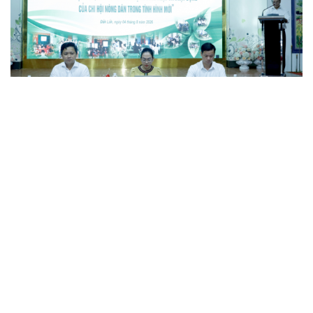
Đắk Lắk tìm giải pháp nâng cao chất lượng hoạt
động chi Hội Nông dân
Xây dựng thương hiệu để sản phẩm Na La Hiên Thái
Nguyên vươn xa
Bí quyết làm giàu của cặp vợ chồng người Châu Ro ở
Lâm Đồng
Hiệp hội Khởi nghiệp quốc gia tổ chức Diễn đàn Khởi
nghiệp tại Đà Nẵng
“Biến” gáo dừa thành sản phẩm xuất khẩu có giá trị