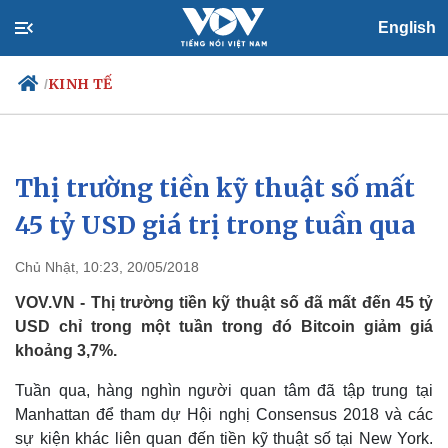
English
KINH TẾ
/
Thị trường tiền kỹ thuật số mất
Chính trị
Xã hội
Đảng
Tin 24h
45 tỷ USD giá trị trong tuần qua
Tổ chức nhân sự
Dự báo thời tiết
Quốc hội
Giáo dục
Chủ Nhật, 10:23, 20/05/2018
Nhận diện sự thật
Dấu ấn VOV
Việc làm
VOV.VN - Thị trường tiền kỹ thuật số đã mất đến 45 tỷ
Biển đảo
USD chỉ trong một tuần trong đó Bitcoin giảm giá
khoảng 3,7%.
Tuần qua, hàng nghìn người quan tâm đã tập trung tại
Manhattan để tham dự Hội nghị Consensus 2018 và các
sự kiện khác liên quan đến tiền kỹ thuật số tại New York.