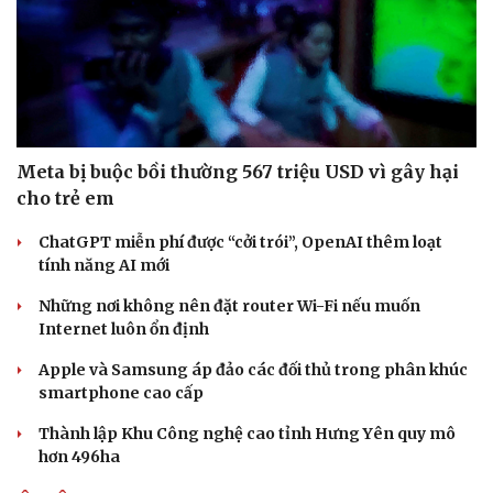
Doanh nghiệp
Công nghệ
Meta bị buộc bồi thường 567 triệu USD vì gây hại
Thông tin doanh nghiệp
Sành điệu
cho trẻ em
Doanh nghiệp 24h
Tin Công nghệ
Doanh nhân
Trải nghiệm
ChatGPT miễn phí được “cởi trói”, OpenAI thêm loạt
Vì cộng đồng
Chuyển đổi số
tính năng AI mới
Những nơi không nên đặt router Wi-Fi nếu muốn
Internet luôn ổn định
Apple và Samsung áp đảo các đối thủ trong phân khúc
smartphone cao cấp
Thành lập Khu Công nghệ cao tỉnh Hưng Yên quy mô
hơn 496ha