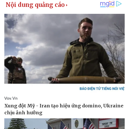
Kinh tế
Thị trường
Bất động sản
Giá vàng
Khởi nghiệp
Tiêu dùng
Tỷ giá
Chứng khoán
Giá cà phê