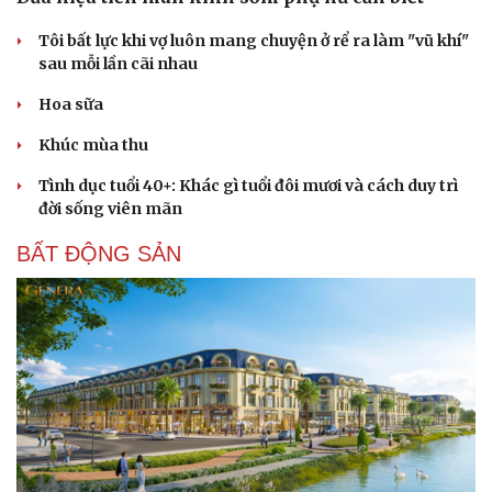
Tôi bất lực khi vợ luôn mang chuyện ở rể ra làm "vũ khí"
sau mỗi lần cãi nhau
Hoa sữa
Khúc mùa thu
Tình dục tuổi 40+: Khác gì tuổi đôi mươi và cách duy trì
đời sống viên mãn
BẤT ĐỘNG SẢN