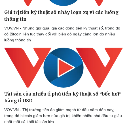
Giá trị tiền kỹ thuật số nhảy loạn xạ vì các luồng
thông tin
VOV.VN - Những giờ qua, giá các đồng tiền kỹ thuật số, trong đó
có Bitcoin liên tục thay đổi với biên độ ngày càng lớn do nhiều
luồng thông tin
Thể thao
Ô tô - Xe máy
Bóng đá
Ô tô
Lịch thi đấu bóng đá
Xe máy
Thế giới thể thao
Tư vấn
eSports
Hậu trường
Tài sản của nhiều tỉ phú tiền kỹ thuật số “bốc hơi”
hàng tỉ USD
VOV.VN - Thị trường tiền ảo giảm mạnh từ đầu năm đến nay,
trong đó bitcoin giảm hơn nửa giá trị, khiến nhiều nhà đầu tư giàu
nhất mất cả khối tài sản lớn.