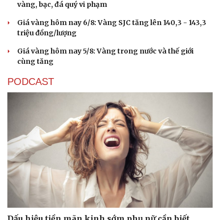
vàng, bạc, đá quý vi phạm
Giá vàng hôm nay 6/8: Vàng SJC tăng lên 140,3 - 143,3
triệu đồng/lượng
Giá vàng hôm nay 5/8: Vàng trong nước và thế giới
cùng tăng
PODCAST
Cải chính
Dấu hiệu tiền mãn kinh sớm phụ nữ cần biết