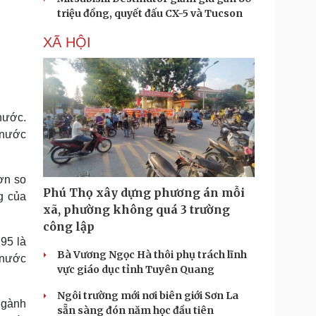
triệu đồng, quyết đấu CX-5 và Tucson
XÃ HỘI
nước.
 nước
ơn so
Phú Thọ xây dựng phương án mỗi
g của
xã, phường không quá 3 trường
công lập
95 là
Bà Vương Ngọc Hà thôi phụ trách lĩnh
 nước
vực giáo dục tỉnh Tuyên Quang
Ngôi trường mới nơi biên giới Sơn La
 ngành
sẵn sàng đón năm học đầu tiên