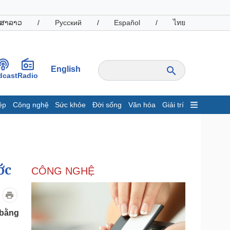
ສາລາວ
/
Русский
/
Español
/
ไทย
English
dcast
Radio
ệp
Công nghệ
Sức khỏe
Đời sống
Văn hóa
Giải trí
inh tế
Thị trường
ất động sản
Giá vàng
hởi nghiệp
Tiêu dùng
Tỷ giá
ớc
CÔNG NGHỆ
Chứng khoán
Giá cà phê
oanh nghiệp
Công nghệ
 bằng
hông tin doanh nghiệp
Sành điệu