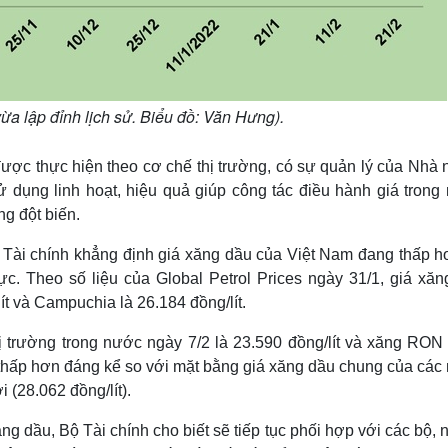
ừa lập đỉnh lịch sử. Biểu đồ: Văn Hưng).
ợc thực hiện theo cơ chế thị trường, có sự quản lý của Nhà 
 dụng linh hoạt, hiệu quả giúp công tác điều hành giá trong
ng đột biến.
ộ Tài chính khẳng định giá xăng dầu của Việt Nam đang thấp h
c. Theo số liệu của Global Petrol Prices ngày 31/1, giá xăn
ít và Campuchia là 26.184 đồng/lít.
ị trường trong nước ngày 7/2 là 23.590 đồng/lít và xăng RON 
 thấp hơn đáng kể so với mặt bằng giá xăng dầu chung của các
 (28.062 đồng/lít).
ng dầu, Bộ Tài chính cho biết sẽ tiếp tục phối hợp với các bộ,