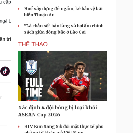
ưu cấp
Huế xây dựng đê ngầm, kè bảo vệ bãi
biển Thuận An
g/lít.
“Lá chắn số” bản làng và hơi ấm chính
sách giữa dông bão ở Lào Cai
n trí
THỂ THAO
í.
Xác định 4 đội bóng bị loại khỏi
ASEAN Cup 2026
HLV Kim Sang Sik đối mặt thực tế phũ
phàng từ khán giả Việt Nam