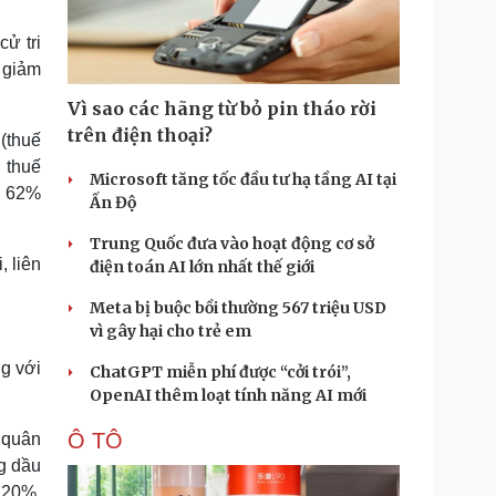
Doanh nghiệp 24h
Tin Công nghệ
Doanh nhân
Trải nghiệm
ử tri
ì cộng đồng
Chuyển đổi số
 giảm
Vì sao các hãng từ bỏ pin tháo rời
u lịch
Podcast
trên điện thoại?
(thuế
Tư vấn
Câu chuyện thời sự
 thuế
Săn Tour
Đọc truyện đêm khuya
Microsoft tăng tốc đầu tư hạ tầng AI tại
m 62%
heck-in
Cửa sổ tình yêu
Ấn Độ
Kể chuyện cho bé
Trung Quốc đưa vào hoạt động cơ sở
Hạt giống tâm hồn
, liên
điện toán AI lớn nhất thế giới
Meta bị buộc bồi thường 567 triệu USD
vì gây hại cho trẻ em
ng với
ChatGPT miễn phí được “cởi trói”,
OpenAI thêm loạt tính năng AI mới
Ô TÔ
 quân
g dầu
g 20%.