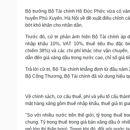
Tin nóng
Việt Nam
Tư vấn luật
Phân tích
Bộ trưởng Bộ Tài chính Hồ Đức Phớc vừa có văn bả
huyện Phú Xuyên, Hà Nội về đề xuất điều chỉnh cá
bớt khó khăn cho nhân dân.
Sức khỏe
Đời sống
Trước đó, cử tri phản ánh hiện Bộ Tài chính áp 
Dinh dưỡng - món ngon
Nhà đẹp
nhập khẩu 10%, VAT 10%, thuế tiêu thụ đặc biệt
Cây thuốc
Blog
chiếm 38%) và các chi phí khác như vận chuyển,
Sản phụ khoa
Tình yêu - Gia đình
dẫn đến giá xăng dầu trong nước cao, chỉ số giá t
Nhi khoa
Nam khoa
Trả lời cử tri, Bộ Tài chính khẳng định từ đầu năm 
Làm đẹp - giảm cân
Phòng mạch online
Bộ Công Thương, Bộ Tài chính đã sử dụng hiệu qu
Ăn sạch sống khỏe
Cải chính
Về chính sách, cơ cấu thuế, phí và yếu tố cấu thàn
mặt hàng xăng gồm thuế nhập khẩu, thuế giá trị gia 
"So với nhiều nước trên thế giới, tỷ trọng thuế 
chung. Tỷ trọng thuế trong giá bán xăng dầu ở nh
mỏ lớn thì thấp hơn). Trong khi đó, đối với nước 