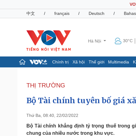
VO
中文
/
français
/
Deutsch
/
Bahas
30°C
Hà Nội
Chính trị
Xã hội
Thế giới
Multimedia
K
Chính trị
Xã hội
Đảng
Tin 24h
THỊ TRƯỜNG
Tổ chức nhân sự
Dự báo thời tiết
Quốc hội
Giáo dục
Bộ Tài chính tuyên bố giá x
Nhận diện sự thật
Dấu ấn VOV
Việc làm
Biển đảo
Thứ Ba, 08:40, 22/02/2022
Pháp luật
Quân sự - Quốc phòng
Bộ Tài chính khẳng định tỷ trọng thuế trong g
chung của nhiều nước trong khu vực.
Vụ án
Vũ khí