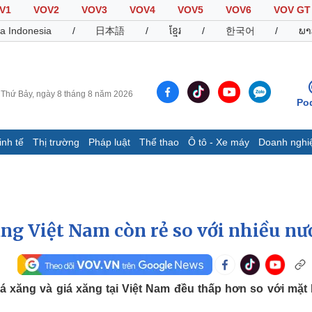
V1
VOV2
VOV3
VOV4
VOV5
VOV6
VOV GT
a Indonesia
/
日本語
/
ខ្មែរ
/
한국어
/
ພາ
Thứ Bảy, ngày 8 tháng 8 năm 2026
Po
inh tế
Thị trường
Pháp luật
Thể thao
Ô tô - Xe máy
Doanh nghi
Thế giới
Multimedia
K
Quan sát
Video
B
Cuộc sống đó đây
Ảnh
K
Hồ sơ
E-Magazine
ăng Việt Nam còn rẻ so với nhiều nư
Infographic
Thể thao
Ô tô - Xe máy
D
iá xăng và giá xăng tại Việt Nam đều thấp hơn so với mặt
Bóng đá
Ô tô
T