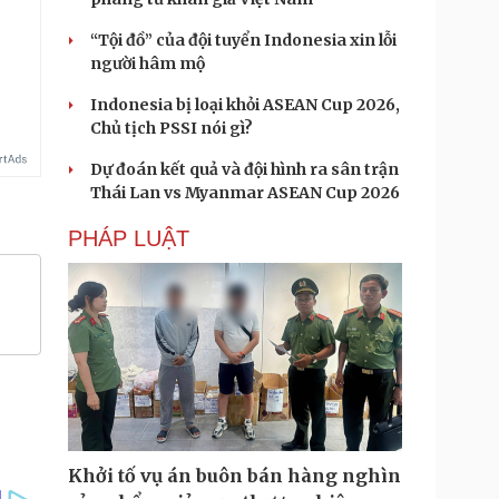
“Tội đồ” của đội tuyển Indonesia xin lỗi
người hâm mộ
Indonesia bị loại khỏi ASEAN Cup 2026,
Chủ tịch PSSI nói gì?
Dự đoán kết quả và đội hình ra sân trận
Thái Lan vs Myanmar ASEAN Cup 2026
PHÁP LUẬT
Khởi tố vụ án buôn bán hàng nghìn