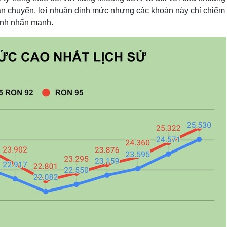
vận chuyển, lợi nhuận định mức nhưng các khoản này chỉ chiếm
ính nhấn mạnh.