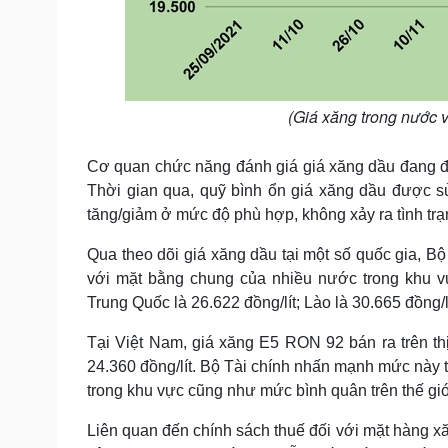
(Giá xăng trong nước v
Cơ quan chức năng đánh giá giá xăng dầu đang đư
Thời gian qua, quỹ bình ổn giá xăng dầu được sử
tăng/giảm ở mức độ phù hợp, không xảy ra tình trạ
Qua theo dõi giá xăng dầu tại một số quốc gia, B
với mặt bằng chung của nhiều nước trong khu vự
Trung Quốc là 26.622 đồng/lít; Lào là 30.665 đồng/l
Tại Việt Nam, giá xăng E5 RON 92 bán ra trên th
24.360 đồng/lít. Bộ Tài chính nhấn mạnh mức này
trong khu vực cũng như mức bình quân trên thế giới
Liên quan đến chính sách thuế đối với mặt hàng xă