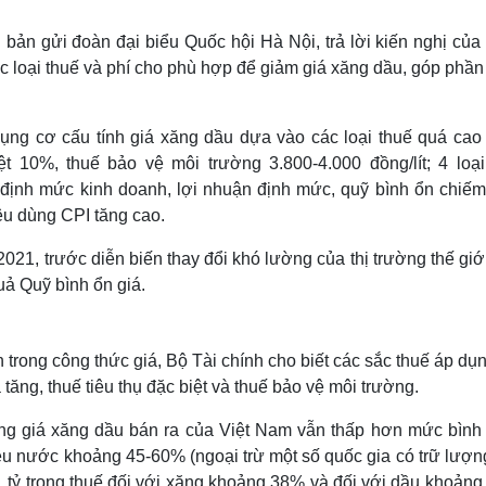
Lịch thi đấu bóng đá
Xe máy
Thế giới thể thao
Tư vấn
n gửi đoàn đại biểu Quốc hội Hà Nội, trả lời kiến nghị của c
eSports
V
c loại thuế và phí cho phù hợp để giảm giá xăng dầu, góp phần
Hậu trường
Văn hóa
Giải trí
D
dụng cơ cấu tính giá xăng dầu dựa vào các loại thuế quá cao 
Sân khấu - Điện ảnh
Nghệ sĩ
 10%, thuế bảo vệ môi trường 3.800-4.000 đồng/lít; 4 loại
Văn học
Thời trang
 định mức kinh doanh, lợi nhuận định mức, quỹ bình ổn chiế
Âm nhạc
Sao Việt
c
iêu dùng CPI tăng cao.
Di sản
2021, trước diễn biến thay đổi khó lường của thị trường thế giới
ả Quỹ bình ổn giá.
h trong công thức giá, Bộ Tài chính cho biết các sắc thuế áp dụ
tăng, thuế tiêu thụ đặc biệt và thuế bảo vệ môi trường.
trong giá xăng dầu bán ra của Việt Nam vẫn thấp hơn mức bình
iều nước khoảng 45-60% (ngoại trừ một số quốc gia có trữ lượn
ta, tỷ trọng thuế đối với xăng khoảng 38% và đối với dầu khoản