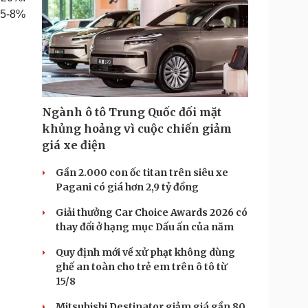
 5-8%
Ngành ô tô Trung Quốc đối mặt
khủng hoảng vì cuộc chiến giảm
giá xe điện
Gần 2.000 con ốc titan trên siêu xe
Pagani có giá hơn 2,9 tỷ đồng
Giải thưởng Car Choice Awards 2026 có
thay đổi ở hạng mục Dấu ấn của năm
Quy định mới về xử phạt không dùng
ghế an toàn cho trẻ em trên ô tô từ
15/8
Mitsubishi Destinator giảm giá gần 80