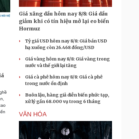
Giá xăng dầu hôm nay 8/8: Giá dầu
giảm khi có tín hiệu mở lại eo biển
Hormuz
Tỷ giá USD hôm nay 8/8: Giá bán USD
hạ xuống còn 26.468 đồng/USD
Giá vàng hôm nay 8/8: Giá vàng trong
nước và thế giới lại tăng
iá
Giá cà phê hôm nay 8/8: Giá cà phê
trong nước ổn định
nghề
Buôn lậu, hàng giả diễn biến phức tạp,
ăn,
xử lý gần 68.000 vụ trong 6 tháng
cao
iển
VĂN HÓA