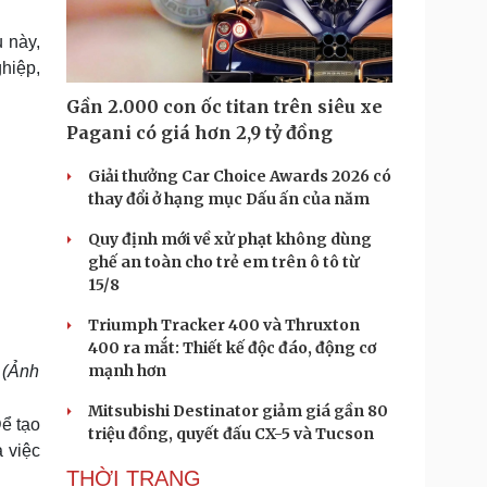
Doanh nghiệp 24h
Tin Công nghệ
Doanh nhân
Trải nghiệm
 này,
ì cộng đồng
Chuyển đổi số
hiệp,
Gần 2.000 con ốc titan trên siêu xe
u lịch
Podcast
Pagani có giá hơn 2,9 tỷ đồng
Tư vấn
Câu chuyện thời sự
Săn Tour
Đọc truyện đêm khuya
Giải thưởng Car Choice Awards 2026 có
heck-in
Cửa sổ tình yêu
thay đổi ở hạng mục Dấu ấn của năm
Kể chuyện cho bé
Quy định mới về xử phạt không dùng
Hạt giống tâm hồn
ghế an toàn cho trẻ em trên ô tô từ
15/8
Triumph Tracker 400 và Thruxton
400 ra mắt: Thiết kế độc đáo, động cơ
mạnh hơn
 (Ảnh
Mitsubishi Destinator giảm giá gần 80
ể tạo
triệu đồng, quyết đấu CX-5 và Tucson
à việc
THỜI TRANG