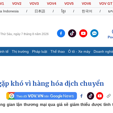
V1
VOV2
VOV3
VOV4
VOV5
VOV6
VOV GT
a Indonesia
/
日本語
/
ខ្មែរ
/
한국어
/
ພາ
Thứ Sáu, ngày 7 tháng 8 năm 2026
Po
inh tế
Thị trường
Pháp luật
Thể thao
Ô tô - Xe máy
Doanh nghi
Thế giới
Multimedia
K
Quan sát
Video
B
Cuộc sống đó đây
Ảnh
K
Hồ sơ
E-Magazine
gặp khó vì hàng hóa dịch chuyển
Infographic
Thể thao
Ô tô - Xe máy
D
g gian lận thương mại qua giá sẽ giảm thiểu được tình 
Bóng đá
Ô tô
T