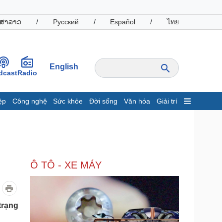
ສາລາວ
/
Русский
/
Español
/
ไทย
English
dcast
Radio
ệp
Công nghệ
Sức khỏe
Đời sống
Văn hóa
Giải trí
inh tế
Thị trường
ất động sản
Giá vàng
hởi nghiệp
Tiêu dùng
Tỷ giá
Ô TÔ - XE MÁY
Chứng khoán
Giá cà phê
oanh nghiệp
Công nghệ
trạng
hông tin doanh nghiệp
Sành điệu