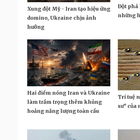
Đột phá 
Xung đột Mỹ - Iran tạo hiệu ứng
những h
domino, Ukraine chịu ảnh
hưởng
Hai điểm nóng Iran và Ukraine
Trí tuệ 
làm trầm trọng thêm khủng
sư" của
hoảng năng lượng toàn cầu