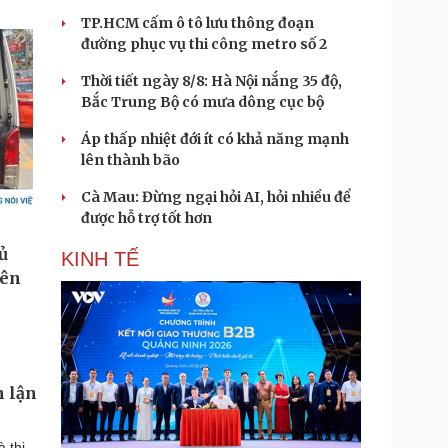
TP.HCM cấm ô tô lưu thông đoạn
đường phục vụ thi công metro số 2
Thời tiết ngày 8/8: Hà Nội nắng 35 độ,
Bắc Trung Bộ có mưa dông cục bộ
Áp thấp nhiệt đới ít có khả năng mạnh
lên thành bão
Cà Mau: Đừng ngại hỏi AI, hỏi nhiều để
được hỗ trợ tốt hơn
KINH TẾ
n lận
 thị