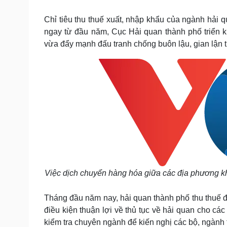
Tin nóng
Việt Nam
Tư vấn luật
Phân tích
Chỉ tiêu thu thuế xuất, nhập khẩu của ngành hải 
ngay từ đầu năm, Cục Hải quan thành phố triển k
vừa đẩy mạnh đấu tranh chống buôn lậu, gian lận 
Sức khỏe
Đời sống
Dinh dưỡng - món ngon
Nhà đẹp
Cây thuốc
Blog
Sản phụ khoa
Tình yêu - Gia đình
Nhi khoa
Nam khoa
Làm đẹp - giảm cân
Phòng mạch online
Ăn sạch sống khỏe
Cải chính
Việc dịch chuyển hàng hóa giữa các địa phương kh
Tháng đầu năm nay, hải quan thành phố thu thuế đ
điều kiện thuận lợi về thủ tục về hải quan cho cá
kiểm tra chuyên ngành để kiến nghị các bộ, ngành 