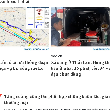
Tăng cường công tác phối hợp chống buôn lậu, gia
thương mại
VOV.VN - Ngày 9/1, Phó thủ tướng Trương Hòa Bình đã đến thăm và