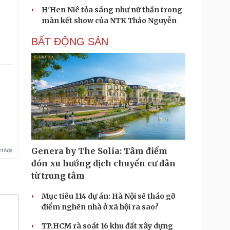
H'Hen Niê tỏa sáng như nữ thần trong
màn kết show của NTK Thảo Nguyễn
BẤT ĐỘNG SẢN
Genera by The Solia: Tâm điểm
đón xu hướng dịch chuyển cư dân
từ trung tâm
Mục tiêu 114 dự án: Hà Nội sẽ tháo gỡ
điểm nghẽn nhà ở xã hội ra sao?
TP.HCM rà soát 16 khu đất xây dựng