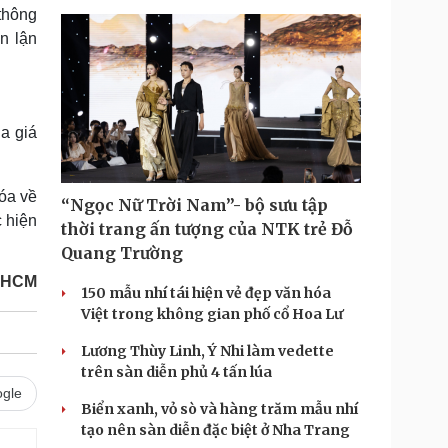
thông
n lận
a giá
óa về
“Ngọc Nữ Trời Nam”- bộ sưu tập
 hiện
thời trang ấn tượng của NTK trẻ Đỗ
Quang Trường
 HCM
150 mẫu nhí tái hiện vẻ đẹp văn hóa
Việt trong không gian phố cổ Hoa Lư
Lương Thùy Linh, Ý Nhi làm vedette
trên sàn diễn phủ 4 tấn lúa
gle
Biển xanh, vỏ sò và hàng trăm mẫu nhí
tạo nên sàn diễn đặc biệt ở Nha Trang