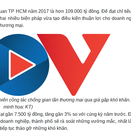
Lịch thi đấu bóng đá
Xe máy
Thế giới thể thao
Tư vấn
quan TP HCM năm 2017 là hơn 109.000 tỷ đồng. Để đạt chỉ tiêu
eSports
V
hai nhiều biện pháp vừa tạo điều kiện thuận lợi cho doanh ng
Hậu trường
thương mại.
Văn hóa
Giải trí
D
Sân khấu - Điện ảnh
Nghệ sĩ
Văn học
Thời trang
Âm nhạc
Sao Việt
c
Di sản
iến công tác chống gian lận thương mại qua giá gặp khó khăn.
minh họa: KT)
ạt gần 7.500 tỷ đồng, tăng gần 3% so với cùng kỳ năm trước. Đ
c doanh nghiệp, thành phố sẽ rà soát những vướng mắc, nhất l
tiếp tục tháo gỡ những khó khăn.