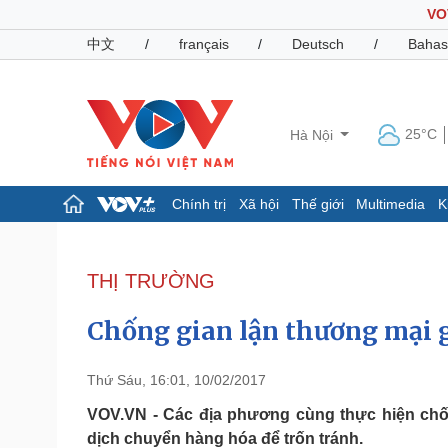
VO
中文
/
français
/
Deutsch
/
Bahas
25°C
Hà Nội
Chính trị
Xã hội
Thế giới
Multimedia
K
Chính trị
Xã hội
Đảng
Tin 24h
THỊ TRƯỜNG
Tổ chức nhân sự
Dự báo thời tiết
Quốc hội
Giáo dục
Chống gian lận thương mại 
Nhận diện sự thật
Dấu ấn VOV
Việc làm
Biển đảo
Thứ Sáu, 16:01, 10/02/2017
Pháp luật
Quân sự - Quốc phòng
VOV.VN - Các địa phương cùng thực hiện chốn
dịch chuyển hàng hóa để trốn tránh.
Vụ án
Vũ khí