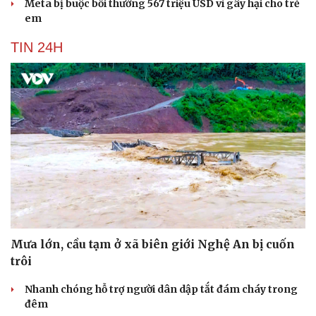
Meta bị buộc bồi thường 567 triệu USD vì gây hại cho trẻ
em
TIN 24H
Du lịch
Podcast
Tư vấn
Câu chuyện thời sự
Săn Tour
Đọc truyện đêm khuya
check-in
Cửa sổ tình yêu
Kể chuyện cho bé
Hạt giống tâm hồn
Mưa lớn, cầu tạm ở xã biên giới Nghệ An bị cuốn
trôi
Nhanh chóng hỗ trợ người dân dập tắt đám cháy trong
đêm