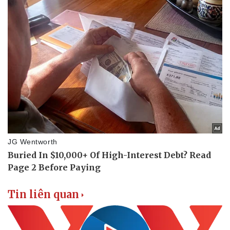
Pháp luật
Quân sự - Quốc phòng
Vụ án
Vũ khí
Tin nóng
Việt Nam
Tư vấn luật
Phân tích
Tin liên quan