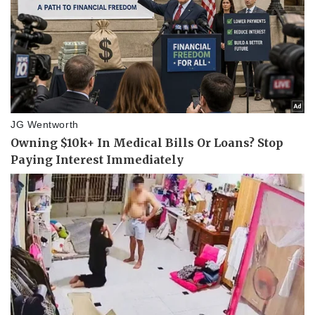
Kinh tế
Thị trường
Bất động sản
Giá vàng
Khởi nghiệp
Tiêu dùng
Tỷ giá
Chứng khoán
Giá cà phê