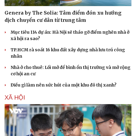
Genera by The Solia: Tâm điểm đón xu hướng
dịch chuyển cư dân từ trung tâm
Mục tiêu 114 dự án: Hà Nội sẽ tháo gỡ điểm nghẽn nhà ở
xã hội ra sao?
TP.HCM rà soát 16 khu đất xây dựng nhà lưu trú công
nhân
Nhà ở cho thuê: Lối mở để bình ổn thị trường và mở rộng
cơ hội an cư
Điều gì làm nên sức hút của một khu đô thị xanh?
XÃ HỘI