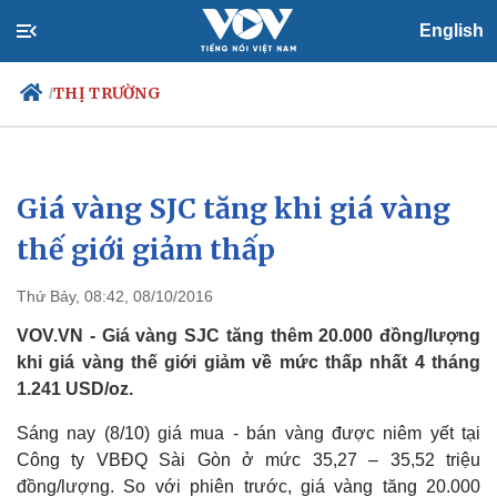
English
THỊ TRƯỜNG
/
Giá vàng SJC tăng khi giá vàng
Chính trị
Xã hội
Đảng
Tin 24h
thế giới giảm thấp
Tổ chức nhân sự
Dự báo thời tiết
Quốc hội
Giáo dục
Thứ Bảy, 08:42, 08/10/2016
Nhận diện sự thật
Dấu ấn VOV
Việc làm
VOV.VN - Giá vàng SJC tăng thêm 20.000 đồng/lượng
Biển đảo
khi giá vàng thế giới giảm về mức thấp nhất 4 tháng
1.241 USD/oz.
Sáng nay (8/10) giá mua - bán vàng được niêm yết tại
Công ty VBĐQ Sài Gòn ở mức 35,27 – 35,52 triệu
đồng/lượng. So với phiên trước, giá vàng tăng 20.000