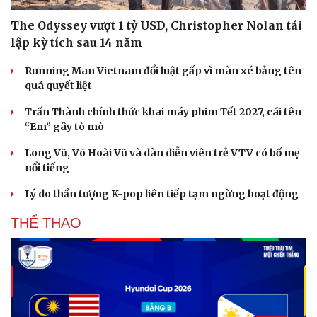
The Odyssey vượt 1 tỷ USD, Christopher Nolan tái
lập kỳ tích sau 14 năm
Running Man Vietnam đổi luật gấp vì màn xé bảng tên
quá quyết liệt
Trấn Thành chính thức khai máy phim Tết 2027, cái tên
“Em” gây tò mò
Văn hóa
Giải trí
Long Vũ, Võ Hoài Vũ và dàn diễn viên trẻ VTV có bố mẹ
Sân khấu - Điện ảnh
Nghệ sĩ
nổi tiếng
Văn học
Thời trang
Âm nhạc
Sao Việt
Lý do thần tượng K-pop liên tiếp tạm ngừng hoạt động
Di sản
THỂ THAO