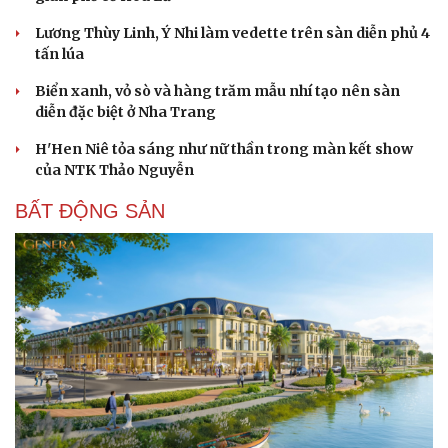
Lương Thùy Linh, Ý Nhi làm vedette trên sàn diễn phủ 4
tấn lúa
Biển xanh, vỏ sò và hàng trăm mẫu nhí tạo nên sàn
diễn đặc biệt ở Nha Trang
H'Hen Niê tỏa sáng như nữ thần trong màn kết show
Doanh nghiệp
Công nghệ
của NTK Thảo Nguyễn
Thông tin doanh nghiệp
Sành điệu
Doanh nghiệp 24h
Tin Công nghệ
BẤT ĐỘNG SẢN
Doanh nhân
Trải nghiệm
Vì cộng đồng
Chuyển đổi số