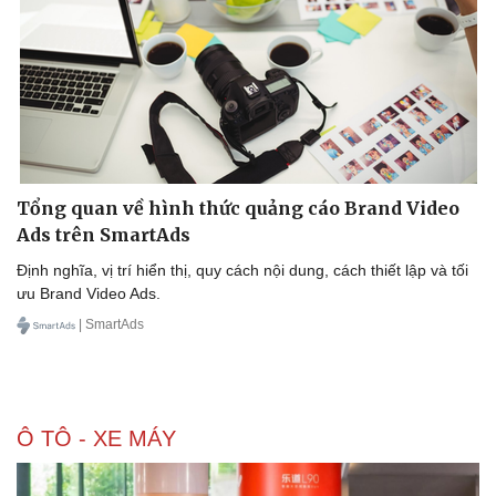
Thể thao
Ô tô - Xe máy
Bóng đá
Ô tô
Tổng quan về hình thức quảng cáo Brand Video
Lịch thi đấu bóng đá
Xe máy
Ads trên SmartAds
Thế giới thể thao
Tư vấn
eSports
Định nghĩa, vị trí hiển thị, quy cách nội dung, cách thiết lập và tối
Hậu trường
ưu Brand Video Ads.
| SmartAds
Ô TÔ - XE MÁY