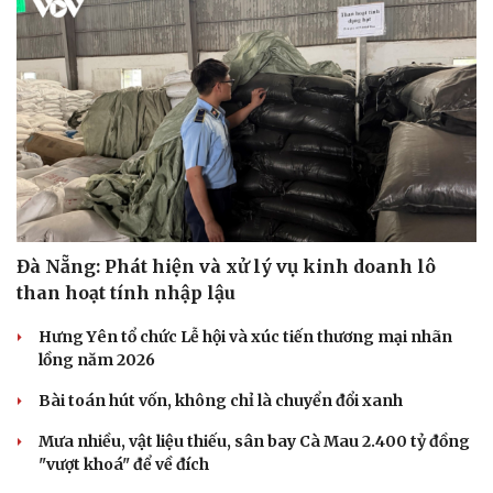
Sức khỏe
Đời sống
Dinh dưỡng - món ngon
Nhà đẹp
Cây thuốc
Blog
Sản phụ khoa
Tình yêu - Gia đình
Nhi khoa
Đà Nẵng: Phát hiện và xử lý vụ kinh doanh lô
Nam khoa
than hoạt tính nhập lậu
Làm đẹp - giảm cân
Phòng mạch online
Hưng Yên tổ chức Lễ hội và xúc tiến thương mại nhãn
Ăn sạch sống khỏe
lồng năm 2026
Bài toán hút vốn, không chỉ là chuyển đổi xanh
Mưa nhiều, vật liệu thiếu, sân bay Cà Mau 2.400 tỷ đồng
"vượt khoá" để về đích