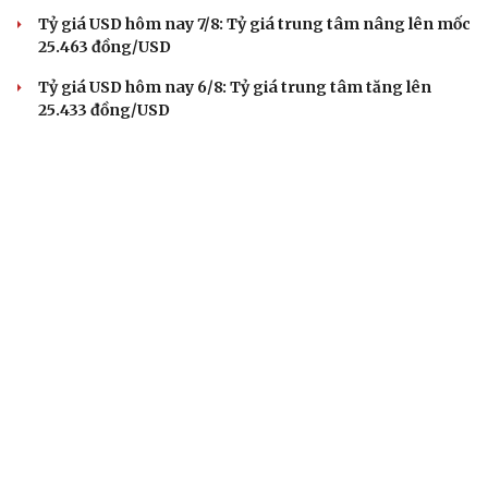
Tỷ giá USD hôm nay 7/8: Tỷ giá trung tâm nâng lên mốc
25.463 đồng/USD
Tỷ giá USD hôm nay 6/8: Tỷ giá trung tâm tăng lên
25.433 đồng/USD
Tỷ giá USD hôm nay 5/8: Tỷ giá trung tâm tăng lên mốc
25.405 đồng/USD
Tỷ giá USD hôm nay 4/8: Giá bán USD tự do giảm mạnh
còn 26.110 đồng/USD
BÁO ĐIỆN TỬ TIẾNG NÓI VIỆT NAM
Trụ sở: 37 Bà Triệu, phường Cửa Nam, Hà Nội