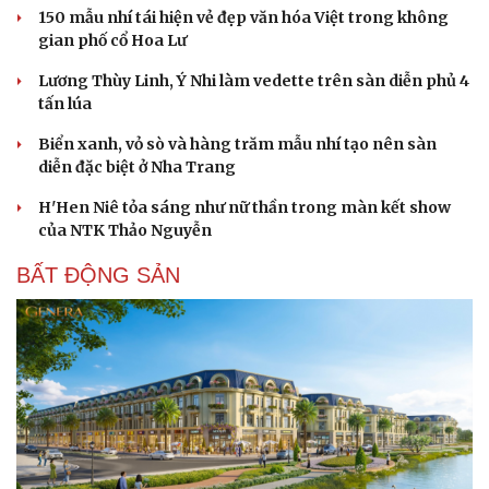
150 mẫu nhí tái hiện vẻ đẹp văn hóa Việt trong không
gian phố cổ Hoa Lư
Lương Thùy Linh, Ý Nhi làm vedette trên sàn diễn phủ 4
tấn lúa
Sức khỏe
Đời sống
Dinh dưỡng - món ngon
Nhà đẹp
Biển xanh, vỏ sò và hàng trăm mẫu nhí tạo nên sàn
Cây thuốc
Blog
diễn đặc biệt ở Nha Trang
Sản phụ khoa
Tình yêu - Gia đình
Nhi khoa
H'Hen Niê tỏa sáng như nữ thần trong màn kết show
Nam khoa
của NTK Thảo Nguyễn
Làm đẹp - giảm cân
Phòng mạch online
BẤT ĐỘNG SẢN
Ăn sạch sống khỏe