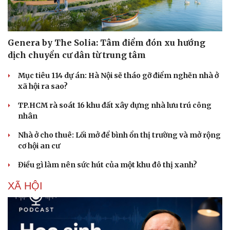
Genera by The Solia: Tâm điểm đón xu hướng
dịch chuyển cư dân từ trung tâm
Mục tiêu 114 dự án: Hà Nội sẽ tháo gỡ điểm nghẽn nhà ở
xã hội ra sao?
TP.HCM rà soát 16 khu đất xây dựng nhà lưu trú công
nhân
Nhà ở cho thuê: Lối mở để bình ổn thị trường và mở rộng
cơ hội an cư
Điều gì làm nên sức hút của một khu đô thị xanh?
XÃ HỘI