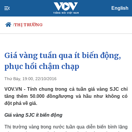
English
THỊ TRƯỜNG
/
Giá vàng tuần qua ít biến động,
Chính trị
Xã hội
Đảng
Tin 24h
phục hồi chậm chạp
Tổ chức nhân sự
Dự báo thời tiết
Quốc hội
Giáo dục
Thứ Bảy, 19:00, 22/10/2016
Nhận diện sự thật
Dấu ấn VOV
Việc làm
VOV.VN - Tính chung trong cả tuần giá vàng SJC chỉ
Biển đảo
tăng thêm 50.000 đồng/lượng và hầu như không có
đột phá về giá.
Giá vàng SJC ít biến động
Thị trường vàng trong nước tuần qua diễn biến bình lặng