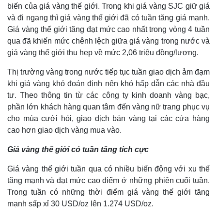
biến của giá vàng thế giới. Trong khi giá vàng SJC giữ giá
và đi ngang thì giá vàng thế giới đã có tuần tăng giá mạnh.
Giá vàng thế giới tăng đạt mức cao nhất trong vòng 4 tuần
qua đã khiến mức chênh lệch giữa giá vàng trong nước và
giá vàng thế giới thu hẹp về mức 2,06 triệu đồng/lượng.
Thị trường vàng trong nước tiếp tục tuần giao dịch ảm đạm
khi giá vàng khó đoán định nên khó hấp dẫn các nhà đầu
tư. Theo thông tin từ các công ty kinh doanh vàng bạc,
phần lớn khách hàng quan tâm đến vàng nữ trang phục vụ
cho mùa cưới hỏi, giao dịch bán vàng tại các cửa hàng
cao hơn giao dịch vàng mua vào.
Thế giới
Multimedia
Quan sát
Video
Giá vàng thế giới có tuần tăng tích cực
Cuộc sống đó đây
Ảnh
Hồ sơ
E-Magazine
Giá vàng thế giới tuần qua có nhiều biến động với xu thế
Infographic
tăng mạnh và đạt mức cao điểm ở những phiên cuối tuần.
Trong tuần có những thời điểm giá vàng thế giới tăng
mạnh sấp xỉ 30 USD/oz lên 1.274 USD/oz.