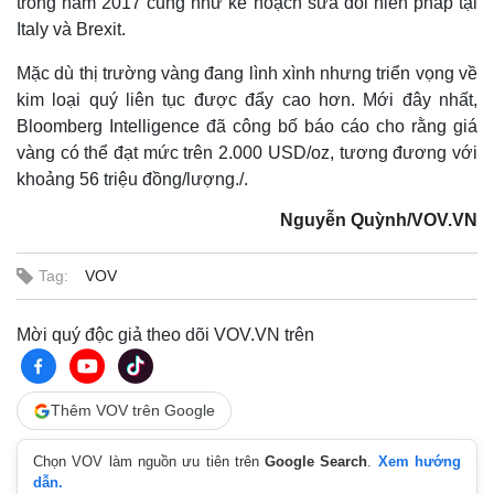
trong năm 2017 cũng như kế hoạch sửa đổi hiến pháp tại
Italy và Brexit.
Mặc dù thị trường vàng đang lình xình nhưng triển vọng về
kim loại quý liên tục được đẩy cao hơn. Mới đây nhất,
Bloomberg Intelligence đã công bố báo cáo cho rằng giá
vàng có thể đạt mức trên 2.000 USD/oz, tương đương với
khoảng 56 triệu đồng/lượng./.
Nguyễn Quỳnh/VOV.VN
Tag:
VOV
Mời quý độc giả theo dõi VOV.VN trên
Kinh tế
Thị trường
Bất động sản
Giá vàng
Thêm VOV trên Google
Khởi nghiệp
Tiêu dùng
Tỷ giá
Chứng khoán
Chọn VOV làm nguồn ưu tiên trên
Google Search
.
Xem hướng
dẫn.
Giá cà phê