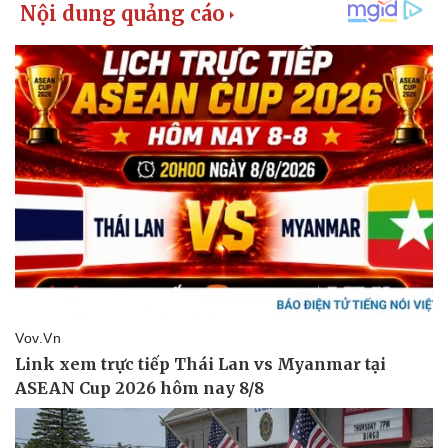
Pháp luật
Quân sự - Quốc phòng
Vụ án
Vũ khí
Tin nóng
Việt Nam