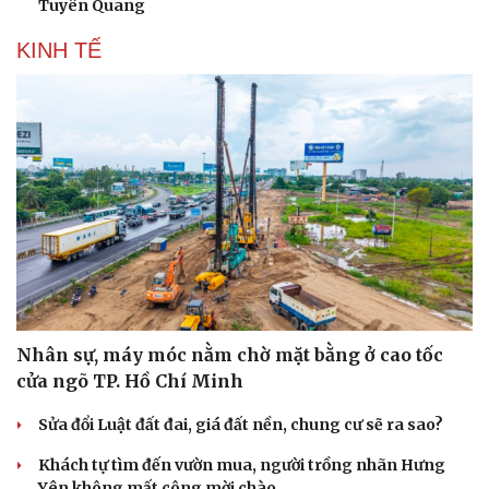
Tuyên Quang
KINH TẾ
Văn hóa
Giải trí
Sân khấu - Điện ảnh
Nghệ sĩ
Văn học
Thời trang
Âm nhạc
Sao Việt
Di sản
Nhân sự, máy móc nằm chờ mặt bằng ở cao tốc
cửa ngõ TP. Hồ Chí Minh
Sửa đổi Luật đất đai, giá đất nền, chung cư sẽ ra sao?
Khách tự tìm đến vườn mua, người trồng nhãn Hưng
Yên không mất công mời chào