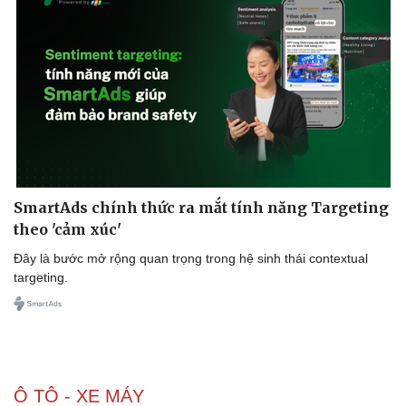
Doanh nghiệp
Công nghệ
Thông tin doanh nghiệp
Sành điệu
Doanh nghiệp 24h
Tin Công nghệ
Doanh nhân
Trải nghiệm
Vì cộng đồng
Chuyển đổi số
SmartAds chính thức ra mắt tính năng Targeting
theo 'cảm xúc'
Đây là bước mở rộng quan trọng trong hệ sinh thái contextual
targeting.
Ô TÔ - XE MÁY