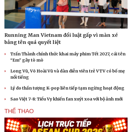
Running Man Vietnam đổi luật gấp vì màn xé
bảng tên quá quyết liệt
Trấn Thành chính thức khai máy phim Tết 2027, cái tên
“Em” gây tò mò
Long Vũ, Võ Hoài Vũ và dàn diễn viên trẻ VTV có bố mẹ
nổi tiếng
Du lịch
Podcast
Lý do thần tượng K-pop liên tiếp tạm ngừng hoạt động
Tư vấn
Câu chuyện thời sự
Săn Tour
Đọc truyện đêm khuya
Sao Việt 7-8: Tiểu Vy khiến fan xuýt xoa với bộ ảnh mới
check-in
Cửa sổ tình yêu
Kể chuyện cho bé
THỂ THAO
Hạt giống tâm hồn