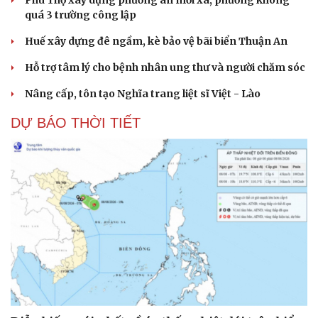
Phú Thọ xây dựng phương án mỗi xã, phường không
quá 3 trường công lập
Huế xây dựng đê ngầm, kè bảo vệ bãi biển Thuận An
Hỗ trợ tâm lý cho bệnh nhân ung thư và người chăm sóc
Nâng cấp, tôn tạo Nghĩa trang liệt sĩ Việt - Lào
DỰ BÁO THỜI TIẾT