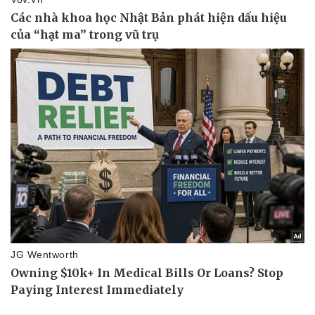
Bóng đá
Ô tô
Lịch thi đấu bóng đá
Xe máy
Thế giới thể thao
Tư vấn
eSports
Hậu trường