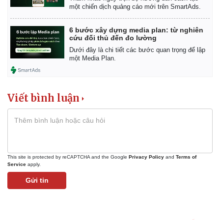
một chiến dịch quảng cáo mới trên SmartAds.
6 bước xây dựng media plan: từ nghiên
cứu đối thủ đến đo lường
Dưới đây là chi tiết các bước quan trọng để lập
một Media Plan.
Viết bình luận
This site is protected by reCAPTCHA and the Google
Privacy Policy
and
Terms of
Service
apply.
Gửi tin