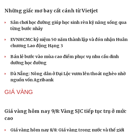
GIẢI TRÍ
Sao Việt 9-8: Công ty quản lý chính thức bỏ tên
Miu Lê
Dàn MC VTV ngồi ghế nóng, hơn 300 thí sinh bước vào
Tứ kết MC nhí
Hoàng Rob đưa dàn nhạc lên sân khấu Anh trai vượt
ngàn chông gai 2026
4.000 khán giả gọi tên Phùng Khánh Linh, nữ ca sĩ nói
không còn cô đơn
Thuận Nguyễn nhảy trên giày bọc lửa, Đinh Mạnh Ninh
thắng trận xóa thẻ
DOANH NGHIỆP
Du lịch
Podcast
Tư vấn
Câu chuyện thời sự