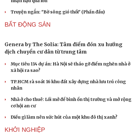
Vì sao giá vàng thế giới tăng nhưng trong nước lại
giảm?
Giá vàng hôm nay 7/8: Vàng trong nước có giá 139,2-
142,2 triệu đồng/lượng
Vĩnh Long kiểm tra phát hiện 17 trường hợp kinh doanh
vàng, bạc, đá quý vi phạm
PODCAST
Truyện ngắn: "Bờ sông gió thổi" (Phần cuối)
Phụ nữ nên quan tâm đến sức khỏe tình dục tuổi mãn
kinh như thế nào?
Phong slư - “thư tình” bằng dân ca của người Tày
Ngại khám bệnh, nhiều người tự chữa bệnh xã hội rồi
nhận hậu quả lớn