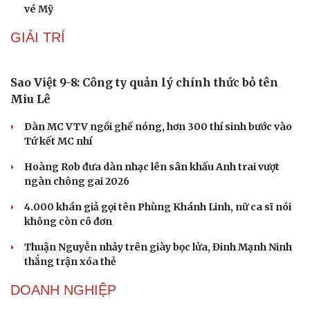
Giá xăng dầu hôm nay 9/8: Giá dầu thế giới tăng nhẹ
Giá xăng dầu hôm nay 8/8: Giá dầu giảm khi có tín hiệu
mở lại eo biển Hormuz
Tỷ giá USD hôm nay 8/8: Giá bán USD hạ xuống còn
26.468 đồng/USD
VĂN HÓA
Đường Hoa, Quảng Ninh đón nhận Bằng công
nhận Cây chè Di sản
Nghệ An dự kiến bắn hơn 2.500 quả pháo hoa tại
Carnival 2026
Gỡ "điểm nghẽn", kiến tạo nguồn cầu cho xuất bản
Tinh hoa võ Việt: Từ miền đất võ vươn ra thế giới
“Spider-Man: Brand New Day” dẫn đầu doanh số phòng
vé Mỹ