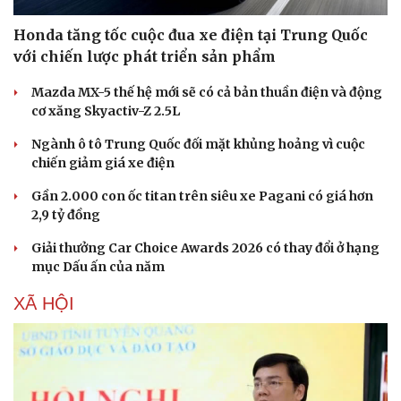
Honda tăng tốc cuộc đua xe điện tại Trung Quốc
với chiến lược phát triển sản phẩm
Mazda MX-5 thế hệ mới sẽ có cả bản thuần điện và động
cơ xăng Skyactiv-Z 2.5L
Ngành ô tô Trung Quốc đối mặt khủng hoảng vì cuộc
chiến giảm giá xe điện
Gần 2.000 con ốc titan trên siêu xe Pagani có giá hơn
2,9 tỷ đồng
Giải thưởng Car Choice Awards 2026 có thay đổi ở hạng
mục Dấu ấn của năm
Sức khỏe
Đời sống
XÃ HỘI
Dinh dưỡng - món ngon
Nhà đẹp
Cây thuốc
Blog
Sản phụ khoa
Tình yêu - Gia đình
Nhi khoa
Nam khoa
Làm đẹp - giảm cân