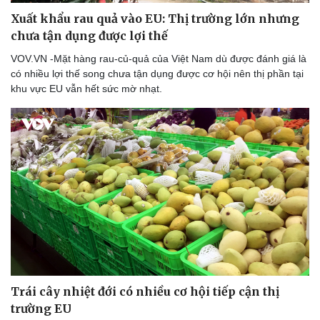
Xuất khẩu rau quả vào EU: Thị trường lớn nhưng
chưa tận dụng được lợi thế
VOV.VN -Mặt hàng rau-củ-quả của Việt Nam dù được đánh giá là
có nhiều lợi thế song chưa tận dụng được cơ hội nên thị phần tại
khu vực EU vẫn hết sức mờ nhạt.
Doanh nghiệp
Công nghệ
Thông tin doanh nghiệp
Sành điệu
Doanh nghiệp 24h
Tin Công nghệ
Doanh nhân
Trải nghiệm
Vì cộng đồng
Chuyển đổi số
Trái cây nhiệt đới có nhiều cơ hội tiếp cận thị
trường EU