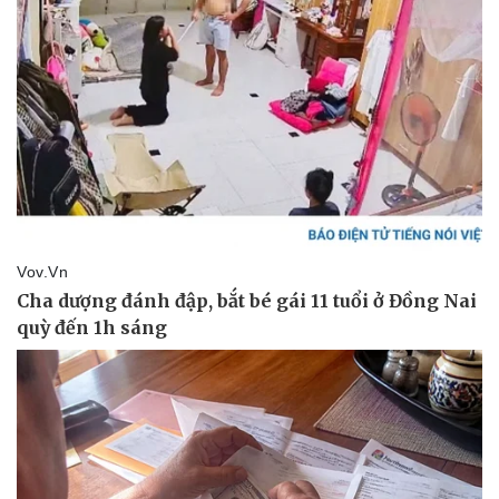
Thể thao
Ô tô - Xe máy
Bóng đá
Ô tô
Lịch thi đấu bóng đá
Xe máy
Thế giới thể thao
Tư vấn
eSports
Hậu trường