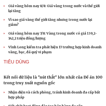
Cải chính
Đắk Lắk tìm giải pháp nâng cao chất lượng hoạt
động chi Hội Nông dân
Xây dựng thương hiệu để sản phẩm Na La Hiên Thái
Nguyên vươn xa
Bí quyết làm giàu của cặp vợ chồng người Châu Ro ở
Lâm Đồng
Hiệp hội Khởi nghiệp quốc gia tổ chức Diễn đàn Khởi
nghiệp tại Đà Nẵng
“Biến” gáo dừa thành sản phẩm xuất khẩu có giá trị
GIÁ VÀNG
Giá vàng hôm nay 9/8: Vàng SJC tiếp tục trụ ở mức
cao