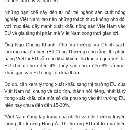
cà phê, trái cây và hạt tiêu.
Những hạn chế này đến từ nội tại ngành sản xuất nông
nghiệp Việt Nam, tạo nên những thách thức không nhỏ đối
với mục tiêu đẩy mạnh xuất khẩu nông sản Việt Nam vào
EU và gia tăng thị phần mà Việt Nam trong thời gian tới.
Ông Ngô Chung Khanh, Phó Vụ trưởng Vụ Chính sách
thương mại đa biên (Bộ Công Thương) cho rằng, thị phần
hàng Việt tại EU vẫn còn khá khiêm tốn khi rau quả Việt tại
EU chiếm chưa đến 4%; thủy sản chưa đến 8% và xuất
Thế giới
Multimedia
khẩu gạo vào EU cũng còn khá thấp.
Quan sát
Video
Cuộc sống đó đây
Ảnh
Do đó, cần xem tỷ trọng xuất khẩu sang thị trường EU của
Hồ sơ
E-Magazine
Việt Nam nói chung và các tỉnh, thành nói riêng, nhất là tỷ
Infographic
trọng xuất khẩu của một số địa phương vào thị trường EU
hiện nay chưa đến đến 15-20%.
“Việt Nam đang tập trung quá nhiều vào thị trường truyền
thống, thị trường Đông Á. Thị trường EU rất lớn và hiệu