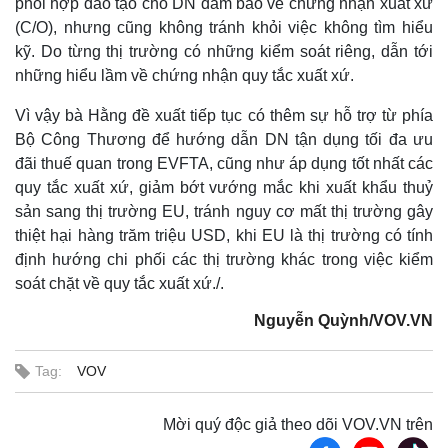
phối hợp đào tạo cho DN đảm bảo về chứng nhận xuất xứ
(C/O), nhưng cũng không tránh khỏi việc không tìm hiểu
kỹ. Do từng thị trường có những kiểm soát riêng, dẫn tới
những hiểu lầm về chứng nhận quy tắc xuất xứ.
Vì vậy bà Hằng đề xuất tiếp tục có thêm sự hỗ trợ từ phía
Bộ Công Thương để hướng dẫn DN tận dụng tối đa ưu
đãi thuế quan trong EVFTA, cũng như áp dụng tốt nhất các
quy tắc xuất xứ, giảm bớt vướng mắc khi xuất khẩu thuỷ
sản sang thị trường EU, tránh nguy cơ mất thị trường gây
thiệt hại hàng trăm triệu USD, khi EU là thị trường có tính
định hướng chi phối các thị trường khác trong việc kiểm
soát chặt về quy tắc xuất xứ./.
Nguyễn Quỳnh/VOV.VN
Tag:
VOV
Mời quý độc giả theo dõi VOV.VN trên