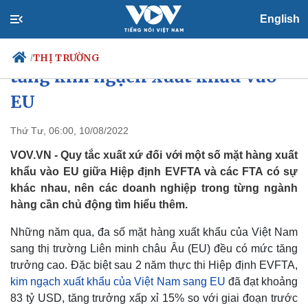
English
Nắm vững quy tắc xuất xứ để
THỊ TRƯỜNG
/
tăng kim ngạch xuất khẩu vào
EU
Chính trị
Xã hội
Thứ Tư, 06:00, 10/08/2022
Đảng
Tin 24h
VOV.VN - Quy tắc xuất xứ đối với một số mặt hàng xuất
Tổ chức nhân sự
Dự báo thời tiết
khẩu vào EU giữa Hiệp định EVFTA và các FTA có sự
Quốc hội
Giáo dục
khác nhau, nên các doanh nghiệp trong từng ngành
Nhận diện sự thật
Dấu ấn VOV
hàng cần chủ động tìm hiểu thêm.
Việc làm
Biển đảo
Những năm qua, đa số mặt hàng xuất khẩu của Việt Nam
sang thị trường Liên minh châu Âu (EU) đều có mức tăng
trưởng cao. Đặc biệt sau 2 năm thực thi Hiệp định EVFTA,
kim ngạch xuất khẩu của Việt Nam sang EU
đã đạt khoảng
83 tỷ USD, tăng trưởng xấp xỉ 15% so với giai đoạn trước