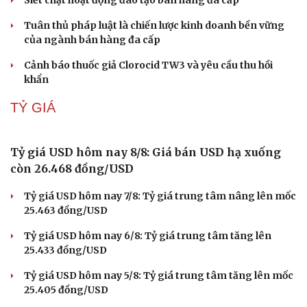
Giá vàng hôm nay 8/8: Giá vàng trong nước và thế giới
lại tăng
Vì sao giá vàng thế giới tăng nhưng trong nước lại
giảm?
Giá vàng hôm nay 7/8: Vàng trong nước có giá 139,2-
142,2 triệu đồng/lượng
Vĩnh Long kiểm tra phát hiện 17 trường hợp kinh doanh
vàng, bạc, đá quý vi phạm
TIÊU DÙNG
Kết nối dữ liệu là "nút thắt" lớn nhất của Đề án 100
trong truy xuất nguồn gốc
Nhận diện và cách phòng, tránh kinh doanh đa cấp bất
hợp pháp
Siết chặt hoạt động đào tạo bán hàng đa cấp