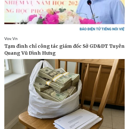
Pháp luật
Quân sự - Quốc phòng
Vụ án
Vũ khí
Tin nóng
Việt Nam
Tư vấn luật
Phân tích