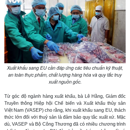
Xuất khẩu sang EU cần đáp ứng các tiêu chuẩn kỹ thuật,
Kinh tế
Thị trường
an toàn thực phẩm, chất lượng hàng hóa và quy tắc truy
Bất động sản
Giá vàng
xuất nguồn gốc.
Khởi nghiệp
Tiêu dùng
Tỷ giá
Từ góc độ ngành hàng xuất khẩu, bà Lê Hằng, Giám đốc
Chứng khoán
Truyền thông Hiệp hội Chế biến và Xuất khẩu thủy sản
Giá cà phê
Việt Nam (VASEP) cho rằng, khi xuất khẩu sang EU, thách
thức lớn đối với thuỷ sản là đảm bảo quy tắc xuất xứ. Mặc
dù, VASEP và Bộ Công Thương đã có nhiều chương trình