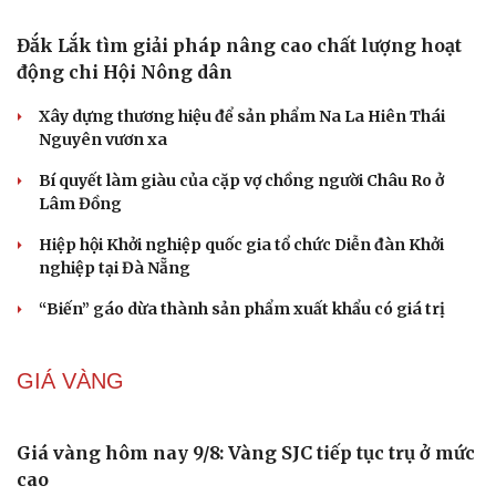
Truyện ngắn: "Bờ sông gió thổi" (Phần đầu)
BẤT ĐỘNG SẢN
Genera by The Solia: Tâm điểm đón xu hướng
dịch chuyển cư dân từ trung tâm
Mục tiêu 114 dự án: Hà Nội sẽ tháo gỡ điểm nghẽn nhà ở
xã hội ra sao?
TP.HCM rà soát 16 khu đất xây dựng nhà lưu trú công
nhân
Nhà ở cho thuê: Lối mở để bình ổn thị trường và mở rộng
cơ hội an cư
Điều gì làm nên sức hút của một khu đô thị xanh?
KHỞI NGHIỆP