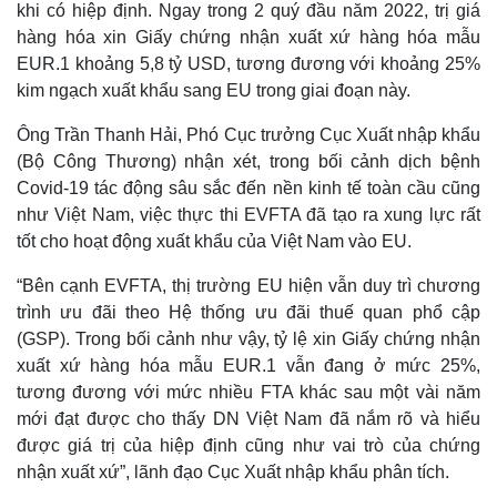
khi có hiệp định. Ngay trong 2 quý đầu năm 2022, trị giá
hàng hóa xin Giấy chứng nhận xuất xứ hàng hóa mẫu
EUR.1 khoảng 5,8 tỷ USD, tương đương với khoảng 25%
kim ngạch xuất khẩu sang EU trong giai đoạn này.
Ông Trần Thanh Hải, Phó Cục trưởng Cục Xuất nhập khẩu
(Bộ Công Thương) nhận xét, trong bối cảnh dịch bệnh
Covid-19 tác động sâu sắc đến nền kinh tế toàn cầu cũng
như Việt Nam, việc thực thi EVFTA đã tạo ra xung lực rất
tốt cho hoạt động xuất khẩu của Việt Nam vào EU.
“Bên cạnh EVFTA, thị trường EU hiện vẫn duy trì chương
trình ưu đãi theo Hệ thống ưu đãi thuế quan phổ cập
(GSP). Trong bối cảnh như vậy, tỷ lệ xin Giấy chứng nhận
xuất xứ hàng hóa mẫu EUR.1 vẫn đang ở mức 25%,
tương đương với mức nhiều FTA khác sau một vài năm
mới đạt được cho thấy DN Việt Nam đã nắm rõ và hiểu
được giá trị của hiệp định cũng như vai trò của chứng
nhận xuất xứ”, lãnh đạo Cục Xuất nhập khẩu phân tích.