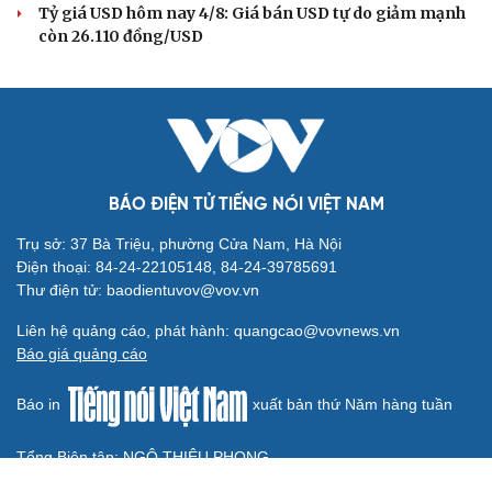
Tuân thủ pháp luật là chiến lược kinh doanh bền vững
của ngành bán hàng đa cấp
Cảnh báo thuốc giả Clorocid TW3 và yêu cầu thu hồi
khẩn
TỶ GIÁ
Tỷ giá USD hôm nay 8/8: Giá bán USD hạ xuống
còn 26.468 đồng/USD
Tỷ giá USD hôm nay 7/8: Tỷ giá trung tâm nâng lên mốc
25.463 đồng/USD
Tỷ giá USD hôm nay 6/8: Tỷ giá trung tâm tăng lên
25.433 đồng/USD
Tỷ giá USD hôm nay 5/8: Tỷ giá trung tâm tăng lên mốc
25.405 đồng/USD
Tỷ giá USD hôm nay 4/8: Giá bán USD tự do giảm mạnh