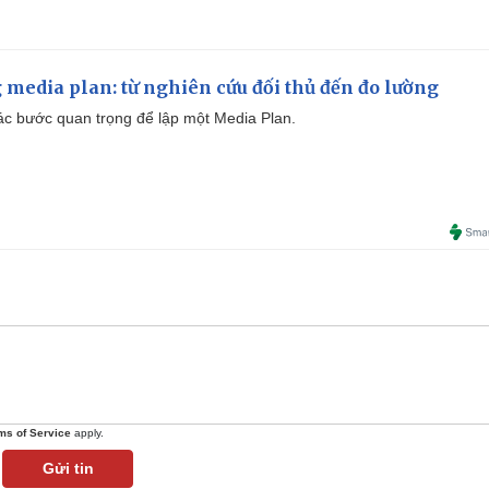
 media plan: từ nghiên cứu đối thủ đến đo lường
 các bước quan trọng để lập một Media Plan.
ms of Service
apply.
Gửi tin