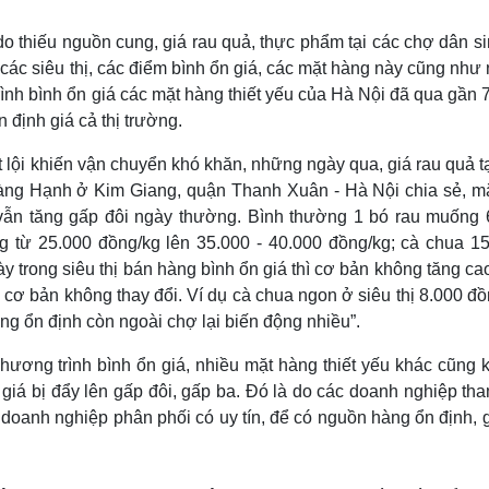
Lịch thi đấu bóng đá
Xe máy
Thế giới thể thao
Tư vấn
 thiếu nguồn cung, giá rau quả, thực phẩm tại các chợ dân si
eSports
V
i các siêu thị, các điểm bình ổn giá, các mặt hàng này cũng như
Hậu trường
ình bình ổn giá các mặt hàng thiết yếu của Hà Nội đã qua gần
Văn hóa
Giải trí
D
n định giá cả thị trường.
Sân khấu - Điện ảnh
Nghệ sĩ
t lội khiến vận chuyển khó khăn, những ngày qua, giá rau quả t
Văn học
Thời trang
oàng Hạnh ở Kim Giang, quận Thanh Xuân - Hà Nội chia sẻ, m
Âm nhạc
Sao Việt
c
 vẫn tăng gấp đôi ngày thường. Bình thường 1 bó rau muống 
Di sản
g từ 25.000 đồng/kg lên 35.000 - 40.000 đồng/kg; cà chua 15
 trong siêu thị bán hàng bình ổn giá thì cơ bản không tăng c
, cơ bản không thay đổi. Ví dụ cà chua ngon ở siêu thị 8.000 đ
ng ổn định còn ngoài chợ lại biến động nhiều”.
chương trình bình ổn giá, nhiều mặt hàng thiết yếu khác cũng 
giá bị đẩy lên gấp đôi, gấp ba. Đó là do các doanh nghiệp th
, doanh nghiệp phân phối có uy tín, để có nguồn hàng ổn định, 