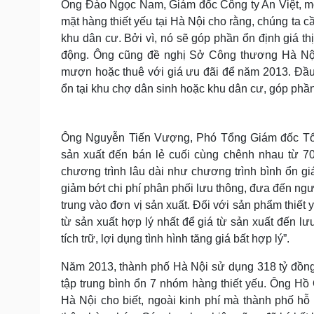
Ông Đào Ngọc Nam, Giám đốc Công ty An Việt, mộ
mặt hàng thiết yếu tại Hà Nội cho rằng, chúng ta 
khu dân cư. Bởi vì, nó sẽ góp phần ổn định giá th
động. Ông cũng đề nghị Sở Công thương Hà Nội v
mượn hoặc thuê với giá ưu đãi để năm 2013. Đầu
ổn tại khu chợ dân sinh hoặc khu dân cư, góp ph
Ông Nguyễn Tiến Vượng, Phó Tổng Giám đốc Tổng
sản xuất đến bán lẻ cuối cùng chênh nhau từ 70
chương trình lâu dài như chương trình bình ổn giá
giảm bớt chi phí phân phối lưu thông, đưa đến ngườ
trung vào đơn vị sản xuất. Đối với sản phẩm thiết
từ sản xuất hợp lý nhất để giá từ sản xuất đến lư
tích trữ, lợi dụng tình hình tăng giá bất hợp lý”.
Năm 2013, thành phố Hà Nội sử dụng 318 tỷ đồng 
tập trung bình ổn 7 nhóm hàng thiết yếu. Ông 
Hà Nội cho biết, ngoài kinh phí mà thành phố hỗ