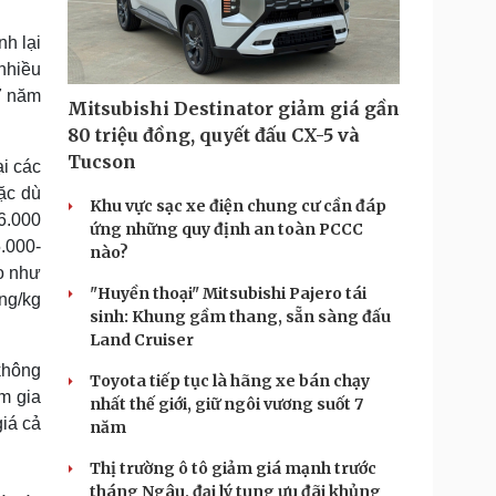
Doanh nghiệp 24h
Tin Công nghệ
Doanh nhân
Trải nghiệm
nh lại
ì cộng đồng
Chuyển đổi số
 nhiều
 7 năm
Mitsubishi Destinator giảm giá gần
u lịch
Podcast
80 triệu đồng, quyết đấu CX-5 và
Tư vấn
Câu chuyện thời sự
Tucson
ại các
Săn Tour
Đọc truyện đêm khuya
ặc dù
heck-in
Cửa sổ tình yêu
Khu vực sạc xe điện chung cư cần đáp
6.000
Kể chuyện cho bé
ứng những quy định an toàn PCCC
Hạt giống tâm hồn
.000-
nào?
ao như
"Huyền thoại" Mitsubishi Pajero tái
ồng/kg
sinh: Khung gầm thang, sẵn sàng đấu
Land Cruiser
không
Toyota tiếp tục là hãng xe bán chạy
am gia
nhất thế giới, giữ ngôi vương suốt 7
giá cả
năm
Thị trường ô tô giảm giá mạnh trước
tháng Ngâu, đại lý tung ưu đãi khủng