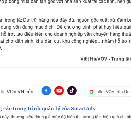
ợp đồng mua bán tận gốc với nhà sản xuất tại các tỉnh, nên gi
an trọng là: Dự trữ hàng hóa đầy đủ, nguồn gốc xuất xứ đảm b
 dụng vốn đúng mục đích. Để chương trình phát huy hiệu qu
hỗ trợ, tạo điều kiện cho doanh nghiệp vận chuyển hàng thuận
 tại chợ dân sinh, khu dân cư, khu công nghiệp…nhằm hỗ trợ 
.
Việt Hà/VOV - Trung tâ
 dõi VOV.VN trên
Thêm VOV trên Goo
g cáo trong trình quản lý của SmartAds
 này, thương hiệu đánh giá mức độ hiển thị, tương tác, hiệu quả chi ph