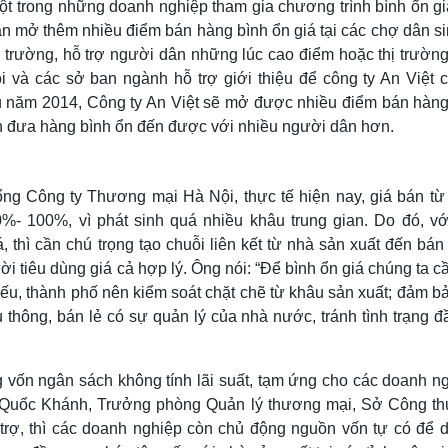
t trong những doanh nghiệp tham gia chương trình bình ổn gi
cần mở thêm nhiều điểm bán hàng bình ổn giá tại các chợ dân s
ị trường, hỗ trợ người dân những lúc cao điểm hoặc thị trườn
à các sở ban ngành hỗ trợ giới thiệu để công ty An Việt c
 năm 2014, Công ty An Việt sẽ mở được nhiều điểm bán hàng
ần đưa hàng bình ổn đến được với nhiều người dân hơn.
 Công ty Thương mại Hà Nội, thực tế hiện nay, giá bán từ
%- 100%, vì phát sinh quá nhiều khâu trung gian. Do đó, vớ
, thì cần chú trọng tạo chuỗi liên kết từ nhà sản xuất đến bán
i tiêu dùng giá cả hợp lý. Ông nói: “Để bình ổn giá chúng ta c
 yếu, thành phố nên kiểm soát chặt chẽ từ khâu sản xuất; đảm b
u thông, bán lẻ có sự quản lý của nhà nước, tránh tình trạng 
vốn ngân sách không tính lãi suất, tạm ứng cho các doanh ng
Hồ Quốc Khánh, Trưởng phòng Quản lý thương mại, Sở Công t
 trợ, thì các doanh nghiệp còn chủ động nguồn vốn tự có để d