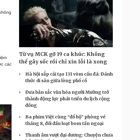
 không
Từ vụ MCK gỡ 19 ca khúc: Không
kiệm
thể gây sốc rồi chỉ xin lỗi là xong
ợc các
Hà Nội sắp cải tạo 131 vòm cầu đá: Đánh
thức di sản giữa lòng phố cổ
Đưa bản sắc văn hóa người Mường trở
thành động lực phát triển du lịch cộng
đồng
Ba phim Việt cùng “đổ bộ” phòng vé
tháng 8, đối đầu loạt bom tấn ngoại
Thanh âm vượt đại dương: Chuyện chưa