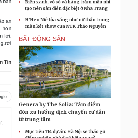
á bán
Biển xanh, vỏ sò và hàng trăm mẫu nhí
tạo nên sàn diễn đặc biệt ở Nha Trang
H'Hen Niê tỏa sáng như nữ thần trong
ảo an
màn kết show của NTK Thảo Nguyễn
ả hơn
 lợi,
BẤT ĐỘNG SẢN
người
m Tin
gle
Genera by The Solia: Tâm điểm
đón xu hướng dịch chuyển cư dân
từ trung tâm
í.
Mục tiêu 114 dự án: Hà Nội sẽ tháo gỡ