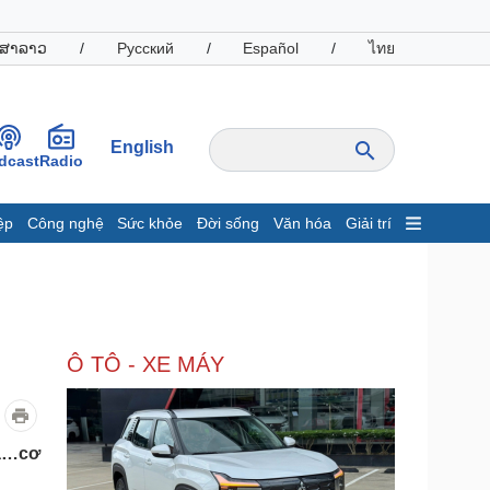
ສາລາວ
/
Русский
/
Español
/
ไทย
English
dcast
Radio
ệp
Công nghệ
Sức khỏe
Đời sống
Văn hóa
Giải trí
inh tế
Thị trường
ất động sản
Giá vàng
hởi nghiệp
Tiêu dùng
Tỷ giá
Ô TÔ - XE MÁY
Chứng khoán
Giá cà phê
oanh nghiệp
Công nghệ
uả…cơ
hông tin doanh nghiệp
Sành điệu