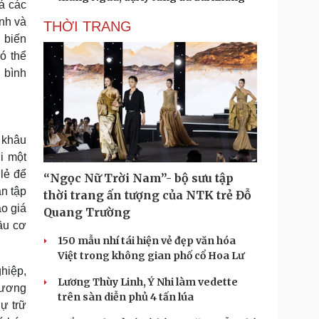
á các
inh và
THỜI TRANG
g biến
ó thể
 bình
 khâu
i một
 lẻ để
“Ngọc Nữ Trời Nam”- bộ sưu tập
ần tập
thời trang ấn tượng của NTK trẻ Đỗ
ảo giá
Quang Trường
đầu cơ
150 mẫu nhí tái hiện vẻ đẹp văn hóa
Việt trong không gian phố cổ Hoa Lư
hiệp,
Lương Thùy Linh, Ý Nhi làm vedette
hương
trên sàn diễn phủ 4 tấn lúa
ự trữ