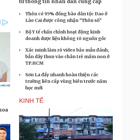
từ thông tin nhân dân cung cấp
Thôn có 95% đồng bào dân tộc Dao ở
Lào Cai được công nhận "Thôn số"
Bộ Y tế chấn chỉnh hoạt động kinh
doanh dược liệu không rõ nguồn gốc
Xác minh làm rõ video bảo mẫu đánh,
bắn dây thun vào chân trẻ mầm non ở
TP.HCM
Sơn La đẩy nhanh hoàn thiện các
trường liên cấp vùng biên trước năm
học mới
KINH TẾ