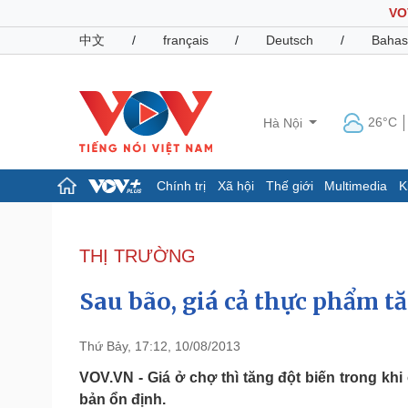
VO
中文
/
français
/
Deutsch
/
Bahas
26°C
Hà Nội
Chính trị
Xã hội
Thế giới
Multimedia
K
Chính trị
Xã hội
Đảng
Tin 24h
THỊ TRƯỜNG
Tổ chức nhân sự
Dự báo thời tiết
Quốc hội
Giáo dục
Sau bão, giá cả thực phẩm tă
Nhận diện sự thật
Dấu ấn VOV
Việc làm
Biển đảo
Thứ Bảy, 17:12, 10/08/2013
Pháp luật
Quân sự - Quốc phòng
VOV.VN - Giá ở chợ thì tăng đột biến trong khi
bản ổn định.
Vụ án
Vũ khí