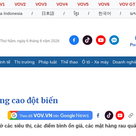
V1
VOV2
VOV3
VOV4
VOV5
VOV6
VOV GT
a Indonesia
/
日本語
/
ខ្មែរ
/
한국어
/
ພາ
Thứ Năm, ngày 6 tháng 8 năm 2026
Po
inh tế
Thị trường
Pháp luật
Thể thao
Ô tô - Xe máy
Doanh nghi
Thế giới
Multimedia
K
Quan sát
Video
B
Cuộc sống đó đây
Ảnh
K
Hồ sơ
E-Magazine
ng cao đột biến
Infographic
Thể thao
Ô tô - Xe máy
D
 ở các siêu thị, các điểm bình ổn giá, các mặt hàng rau q
Bóng đá
Ô tô
T