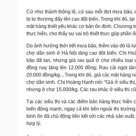
Tin nóng
Việt Nam
Tư vấn luật
Phân tích
Cứ như thành thông lệ, cứ sau mỗi đợt mưa bão, do
bị tư thương đẩy lên cao đột biến. Trong khi đó, tạ
mặt hàng thiết yếu khác cơ bản ổn định. Chương tr
Sức khỏe
Đời sống
thực hiện, cho thấy sự vai trò thiết thực góp phần ổ
Dinh dưỡng - món ngon
Nhà đẹp
Do ảnh hưởng thời tiết mưa bão, thêm vào đó là lụ
Cây thuốc
Blog
chợ dân sinh ở Hà Nội tăng cao đột biến. Chị H
Sản phụ khoa
Tình yêu - Gia đình
bão đã tan, nhưng giá rau quả ở chợ nhiều loại
Nhi khoa
Nam khoa
đồng nay tăng lên 12.000 đồng; Rau cải ngọt tăn
Làm đẹp - giảm cân
20.000 đồng/kg…Trong khi đó, giá các mặt hàng này
Phòng mạch online
chợ dân sinh. Chị Hoàng Hạnh nói: “Giá ở siêu thị
Ăn sạch sống khỏe
nhưng ở chợ 15.000/kg. Các rau khác ở siêu thị cũ
Cải chính
Tại các siêu thị và các điểm bán hàng thực hiện 
biến động mạnh, ngay cả khi bên ngoài thị trường 
bình ổn đã chủ động liên kết với các nhà sản xuất
hợp lý.