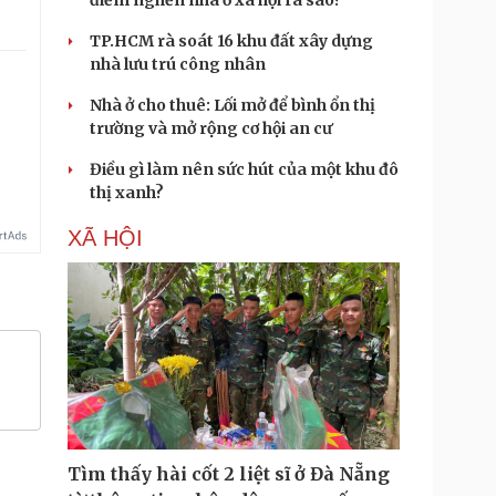
điểm nghẽn nhà ở xã hội ra sao?
TP.HCM rà soát 16 khu đất xây dựng
nhà lưu trú công nhân
Nhà ở cho thuê: Lối mở để bình ổn thị
trường và mở rộng cơ hội an cư
Điều gì làm nên sức hút của một khu đô
thị xanh?
XÃ HỘI
Tìm thấy hài cốt 2 liệt sĩ ở Đà Nẵng