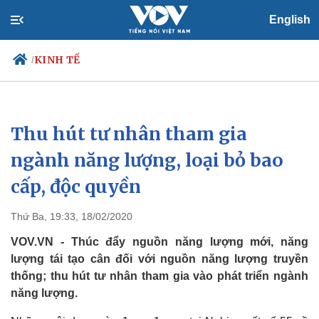
English
KINH TẾ
/
Thu hút tư nhân tham gia
Chính trị
Xã hội
Đảng
Tin 24h
ngành năng lượng, loại bỏ bao
Tổ chức nhân sự
Dự báo thời tiết
cấp, độc quyền
Quốc hội
Giáo dục
Nhận diện sự thật
Dấu ấn VOV
Việc làm
Thứ Ba, 19:33, 18/02/2020
Biển đảo
VOV.VN - Thúc đẩy nguồn năng lượng mới, năng
lượng tái tạo cân đối với nguồn năng lượng truyền
thống; thu hút tư nhân tham gia vào phát triển ngành
năng lượng.