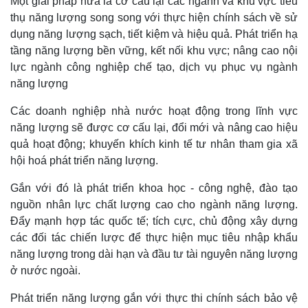
Một giải pháp nữa là cơ cấu lại các ngành và khu vực tiêu
thụ năng lượng song song với thực hiện chính sách về sử
dụng năng lượng sạch, tiết kiệm và hiệu quả. Phát triển hạ
tầng năng lượng bền vững, kết nối khu vực; nâng cao nội
lực ngành công nghiệp chế tạo, dịch vụ phục vụ ngành
năng lượng
Kinh tế
Thị trường
Các doanh nghiệp nhà nước hoạt động trong lĩnh vực
Bất động sản
Giá vàng
năng lượng sẽ được cơ cấu lại, đổi mới và nâng cao hiệu
Khởi nghiệp
Tiêu dùng
quả hoạt động; khuyến khích kinh tế tư nhân tham gia xã
Tỷ giá
Chứng khoán
hội hoá phát triển năng lượng.
Giá cà phê
Gắn với đó là phát triển khoa học - công nghệ, đào tạo
nguồn nhân lực chất lượng cao cho ngành năng lượng.
Đẩy mạnh hợp tác quốc tế; tích cực, chủ động xây dựng
các đối tác chiến lược để thực hiện mục tiêu nhập khẩu
năng lượng trong dài hạn và đầu tư tài nguyên năng lượng
ở nước ngoài.
Phát triển năng lượng gắn với thực thi chính sách bảo vệ