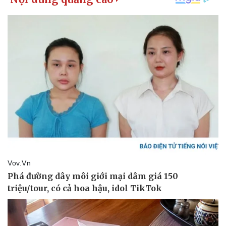
Pháp luật
Quân sự - Quốc phòng
Vụ án
Vũ khí
Tin nóng
Việt Nam
Tư vấn luật
Phân tích