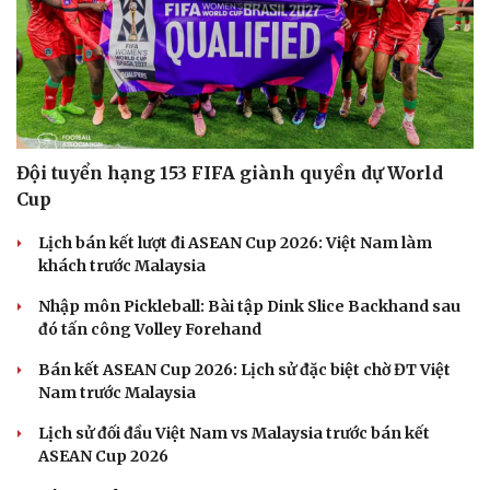
Văn hóa
Giải trí
Sân khấu - Điện ảnh
Nghệ sĩ
Văn học
Thời trang
Âm nhạc
Sao Việt
Di sản
Đội tuyển hạng 153 FIFA giành quyền dự World
Cup
Lịch bán kết lượt đi ASEAN Cup 2026: Việt Nam làm
khách trước Malaysia
Nhập môn Pickleball: Bài tập Dink Slice Backhand sau
đó tấn công Volley Forehand
Bán kết ASEAN Cup 2026: Lịch sử đặc biệt chờ ĐT Việt
Nam trước Malaysia
Lịch sử đối đầu Việt Nam vs Malaysia trước bán kết
ASEAN Cup 2026