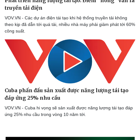
Phát triển năng lượng tái tạo: Điểm “nóng” vẫn là
truyền tải điện
Doanh nghiệp
Công nghệ
VOV.VN - Các dự án điện tái tạo khi hệ thống truyền tải không
Thông tin doanh nghiệp
Sành điệu
theo kịp đã dẫn tới quá tải, nhiều nhà máy phải giảm phát tới 60%
Doanh nghiệp 24h
Tin Công nghệ
công suất.
Doanh nhân
Trải nghiệm
Vì cộng đồng
Chuyển đổi số
Cuba phấn đấu sản xuất được năng lượng tái tạo
đáp ứng 25% nhu cầu
VOV.VN - Cuba hi vọng sẽ sản xuất được năng lượng tái tạo đáp
ứng 25% nhu cầu trong vòng 10 năm tới.