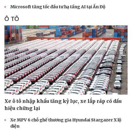
Dinh dưỡng - món ngon
Nhà đẹp
Microsoft tăng tốc đầu tư hạ tầng AI tại Ấn Độ
Cây thuốc
Blog
Sản phụ khoa
Tình yêu - Gia đình
Ô TÔ
Nhi khoa
Nam khoa
Làm đẹp - giảm cân
Phòng mạch online
Ăn sạch sống khỏe
Xe ô tô nhập khẩu tăng kỷ lục, xe lắp ráp có dấu
hiệu chững lại
Xe MPV 6 chỗ ghế thương gia Hyundai Stargazer X lộ
diện