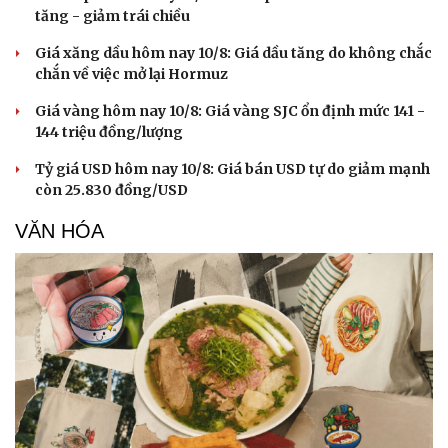
Tư vấn
Câu chuyện thời sự
tăng - giảm trái chiều
Săn Tour
Đọc truyện đêm khuya
Giá xăng dầu hôm nay 10/8: Giá dầu tăng do không chắc
check-in
Cửa sổ tình yêu
chắn về việc mở lại Hormuz
Kể chuyện cho bé
Hạt giống tâm hồn
Giá vàng hôm nay 10/8: Giá vàng SJC ổn định mức 141 -
144 triệu đồng/lượng
Tỷ giá USD hôm nay 10/8: Giá bán USD tự do giảm mạnh
còn 25.830 đồng/USD
VĂN HÓA