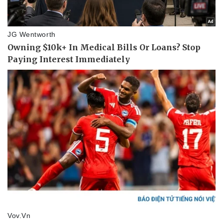
Thể thao
Ô tô - Xe máy
Bóng đá
Ô tô
Lịch thi đấu bóng đá
Xe máy
Thế giới thể thao
Tư vấn
eSports
Hậu trường