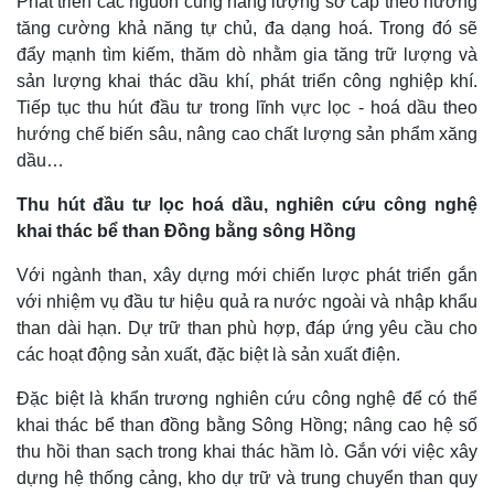
Phát triển các nguồn cung năng lượng sơ cấp theo hướng
tăng cường khả năng tự chủ, đa dạng hoá. Trong đó sẽ
đẩy mạnh tìm kiếm, thăm dò nhằm gia tăng trữ lượng và
sản lượng khai thác dầu khí, phát triển công nghiệp khí.
Tiếp tục thu hút đầu tư trong lĩnh vực lọc - hoá dầu theo
hướng chế biến sâu, nâng cao chất lượng sản phẩm xăng
dầu…
Thu hút đầu tư lọc hoá dầu, nghiên cứu công nghệ
Thế giới
Multimedia
khai thác bể than Đồng bằng sông Hồng
Quan sát
Video
Cuộc sống đó đây
Ảnh
Với ngành than, xây dựng mới chiến lược phát triển gắn
Hồ sơ
E-Magazine
với nhiệm vụ đầu tư hiệu quả ra nước ngoài và nhập khẩu
Infographic
than dài hạn. Dự trữ than phù hợp, đáp ứng yêu cầu cho
các hoạt động sản xuất, đặc biệt là sản xuất điện.
Đặc biệt là khẩn trương nghiên cứu công nghệ để có thể
khai thác bể than đồng bằng Sông Hồng; nâng cao hệ số
thu hồi than sạch trong khai thác hầm lò. Gắn với việc xây
dựng hệ thống cảng, kho dự trữ và trung chuyển than quy