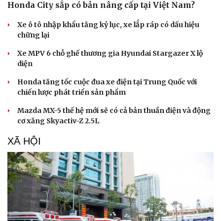
Honda City sắp có bản nâng cấp tại Việt Nam?
Xe ô tô nhập khẩu tăng kỷ lục, xe lắp ráp có dấu hiệu
chững lại
Xe MPV 6 chỗ ghế thương gia Hyundai Stargazer X lộ
diện
Honda tăng tốc cuộc đua xe điện tại Trung Quốc với
chiến lược phát triển sản phẩm
Mazda MX-5 thế hệ mới sẽ có cả bản thuần điện và động
cơ xăng Skyactiv-Z 2.5L
XÃ HỘI