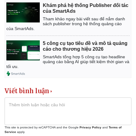
Khám phá hệ thống Publisher đối tác
của SmartAds
Tham khảo ngay bài viết sau để nắm danh
sách publisher trong hệ thống quảng cáo
của SmartAds.
5 công cụ tạo tiêu đề và mô tả quảng
Kinh tế
Thị trường
cáo cho thương hiệu 2026
Bất động sản
Giá vàng
SmartAds tổng hợp 5 công cụ tạo headline
Khởi nghiệp
Tiêu dùng
quảng cáo bằng AI giúp tiết kiệm thời gian và
Tỷ giá
tối ưu.
Chứng khoán
Giá cà phê
Viết bình luận
This site is protected by reCAPTCHA and the Google
Privacy Policy
and
Terms of
Service
apply.