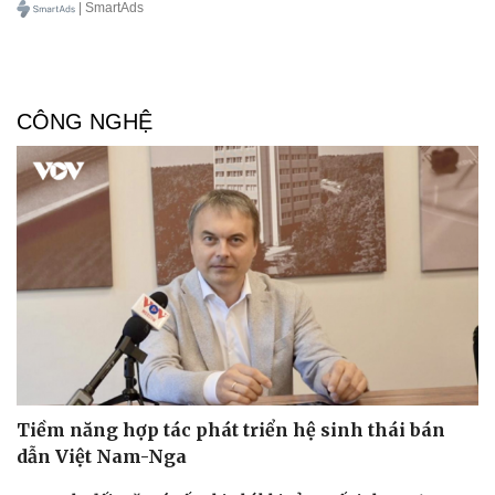
| SmartAds
Doanh nghiệp
Công nghệ
Thông tin doanh nghiệp
Sành điệu
Doanh nghiệp 24h
Tin Công nghệ
CÔNG NGHỆ
Doanh nhân
Trải nghiệm
Vì cộng đồng
Chuyển đổi số
Tiềm năng hợp tác phát triển hệ sinh thái bán
dẫn Việt Nam-Nga