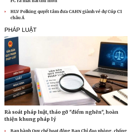
FC ra mắt hai thủ môn
HLV Polking quyết tâm đưa CAHN giành vé dự Cúp C1
châu Á
PHÁP LUẬT
Rà soát pháp luật, tháo gỡ "điểm nghẽn", hoàn
thiện khung pháp lý
Ban hành Quy chế hoạt động Ban Chỉ đạo phòng, chống