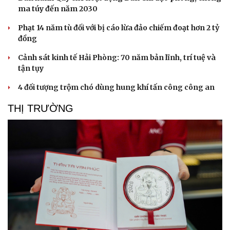
ma túy đến năm 2030
Văn hóa
Giải trí
Phạt 14 năm tù đối với bị cáo lừa đảo chiếm đoạt hơn 2 tỷ
Sân khấu - Điện ảnh
Nghệ sĩ
đồng
Văn học
Thời trang
Cảnh sát kinh tế Hải Phòng: 70 năm bản lĩnh, trí tuệ và
Âm nhạc
Sao Việt
tận tụy
Di sản
4 đối tượng trộm chó dùng hung khí tấn công công an
THỊ TRƯỜNG