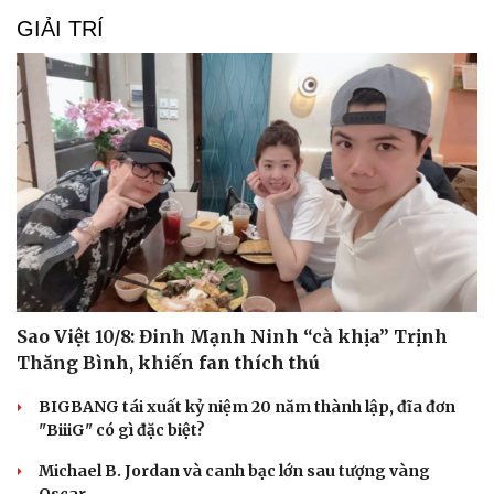
Du lịch
Podcast
GIẢI TRÍ
Tư vấn
Câu chuyện thời sự
Săn Tour
Đọc truyện đêm khuya
check-in
Cửa sổ tình yêu
Kể chuyện cho bé
Hạt giống tâm hồn
Sao Việt 10/8: Đinh Mạnh Ninh “cà khịa” Trịnh
Thăng Bình, khiến fan thích thú
BIGBANG tái xuất kỷ niệm 20 năm thành lập, đĩa đơn
"BiiiG" có gì đặc biệt?
Michael B. Jordan và canh bạc lớn sau tượng vàng