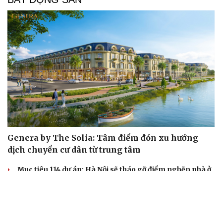
Genera by The Solia: Tâm điểm đón xu hướng
dịch chuyển cư dân từ trung tâm
Mục tiêu 114 dự án: Hà Nội sẽ tháo gỡ điểm nghẽn nhà ở
xã hội ra sao?
TP.HCM rà soát 16 khu đất xây dựng nhà lưu trú công
nhân