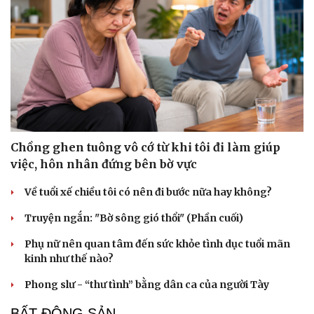
Chồng ghen tuông vô cớ từ khi tôi đi làm giúp
việc, hôn nhân đứng bên bờ vực
Về tuổi xế chiều tôi có nên đi bước nữa hay không?
Truyện ngắn: "Bờ sông gió thổi" (Phần cuối)
Phụ nữ nên quan tâm đến sức khỏe tình dục tuổi mãn
kinh như thế nào?
Phong slư - “thư tình” bằng dân ca của người Tày
BẤT ĐỘNG SẢN