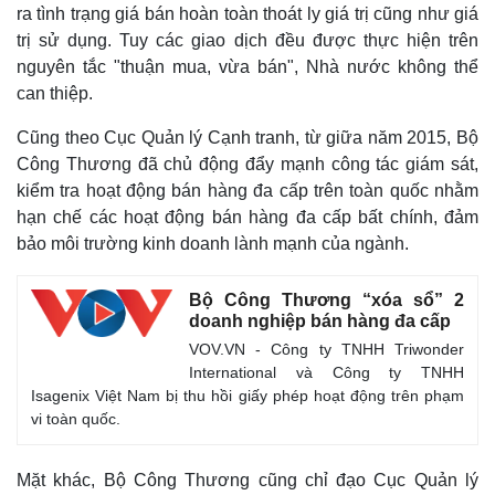
ra tình trạng giá bán hoàn toàn thoát ly giá trị cũng như giá
trị sử dụng. Tuy các giao dịch đều được thực hiện trên
nguyên tắc "thuận mua, vừa bán", Nhà nước không thể
can thiệp.
Cũng theo Cục Quản lý Cạnh tranh, từ giữa năm 2015, Bộ
Công Thương đã chủ động đẩy mạnh công tác giám sát,
kiểm tra hoạt động bán hàng đa cấp trên toàn quốc nhằm
Thế giới
Multimedia
hạn chế các hoạt động bán hàng đa cấp bất chính, đảm
Quan sát
Video
bảo môi trường kinh doanh lành mạnh của ngành.
Cuộc sống đó đây
Ảnh
Hồ sơ
E-Magazine
Bộ Công Thương “xóa sổ” 2
Infographic
doanh nghiệp bán hàng đa cấp
VOV.VN - Công ty TNHH Triwonder
International và Công ty TNHH
Isagenix Việt Nam bị thu hồi giấy phép hoạt động trên phạm
vi toàn quốc.
Mặt khác, Bộ Công Thương cũng chỉ đạo Cục Quản lý