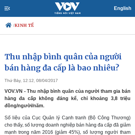
English
KINH TẾ
/
Thu nhập bình quân của người
Chính trị
Xã hội
Đảng
Tin 24h
bán hàng đa cấp là bao nhiêu?
Tổ chức nhân sự
Dự báo thời tiết
Quốc hội
Giáo dục
Thứ Bảy, 12:12, 08/04/2017
Nhận diện sự thật
Dấu ấn VOV
Việc làm
VOV.VN - Thu nhập bình quân của người tham gia bán
Biển đảo
hàng đa cấp không đáng kể, chỉ khoảng 3,8 triệu
đồng/người/năm.
Số liệu của Cục Quản lý Cạnh tranh (Bộ Công Thương)
cho thấy, số lượng doanh nghiệp bán hàng đa cấp đã giảm
mạnh trong năm 2016 (giảm 45%), số lượng người tham