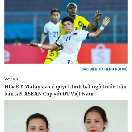
Pháp luật
Quân sự - Quốc phòng
Vụ án
Vũ khí
Tin nóng
Việt Nam
Tư vấn luật
Phân tích