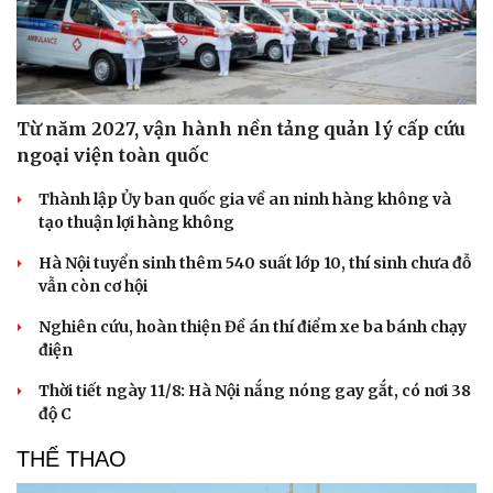
Sức khỏe
Đời sống
Dinh dưỡng - món ngon
Nhà đẹp
Cây thuốc
Blog
Sản phụ khoa
Tình yêu - Gia đình
Nhi khoa
Nam khoa
Từ năm 2027, vận hành nền tảng quản lý cấp cứu
Làm đẹp - giảm cân
ngoại viện toàn quốc
Phòng mạch online
Ăn sạch sống khỏe
Thành lập Ủy ban quốc gia về an ninh hàng không và
tạo thuận lợi hàng không
Hà Nội tuyển sinh thêm 540 suất lớp 10, thí sinh chưa đỗ
vẫn còn cơ hội
Nghiên cứu, hoàn thiện Đề án thí điểm xe ba bánh chạy
điện
Thời tiết ngày 11/8: Hà Nội nắng nóng gay gắt, có nơi 38
độ C
THỂ THAO