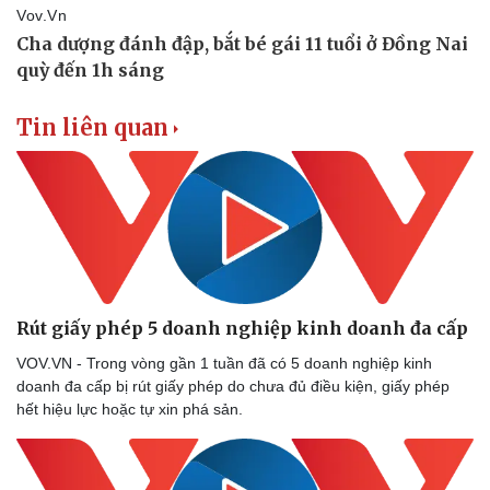
Thể thao
Ô tô - Xe máy
Bóng đá
Ô tô
Lịch thi đấu bóng đá
Xe máy
Tin liên quan
Thế giới thể thao
Tư vấn
eSports
Hậu trường
Rút giấy phép 5 doanh nghiệp kinh doanh đa cấp
VOV.VN - Trong vòng gần 1 tuần đã có 5 doanh nghiệp kinh
doanh đa cấp bị rút giấy phép do chưa đủ điều kiện, giấy phép
hết hiệu lực hoặc tự xin phá sản.